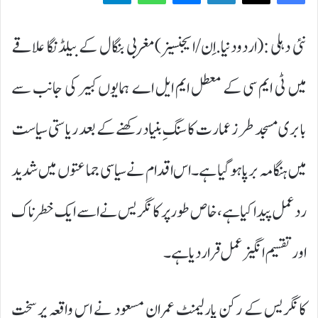
نئی دہلی :(اردودنیا.اِن/ایجنسیز)مغربی بنگال کے بیلڈنگا علاقے
میں ٹی ایم سی کے معطل ایم ایل اے ہمایوں کبیر کی جانب سے
بابری مسجد طرز عمارت کا سنگِ بنیاد رکھنے کے بعد ریاستی سیاست
میں ہنگامہ برپا ہو گیا ہے۔ اس اقدام نے سیاسی جماعتوں میں شدید
ردعمل پیدا کیا ہے، خاص طور پر کانگریس نے اسے ایک خطرناک
اور تقسیم انگیز عمل قرار دیا ہے۔
کانگریس کے رکن پارلیمنٹ عمران مسعود نے اس واقعہ پر سخت