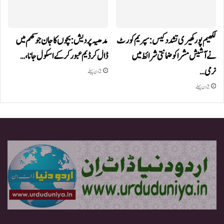
لکھیم پور کھیری تشدد کیس: سپریم کورٹ
مدھیہ پردیش: بچوں کا جان جوکھم میں
نے آشیش مشرا کو ضمانتی شرائط میں
ڈال کر ڈیم عبور کر کے اسکول جانا،…
نرمی…
2 دن پہلے
2 دن پہلے