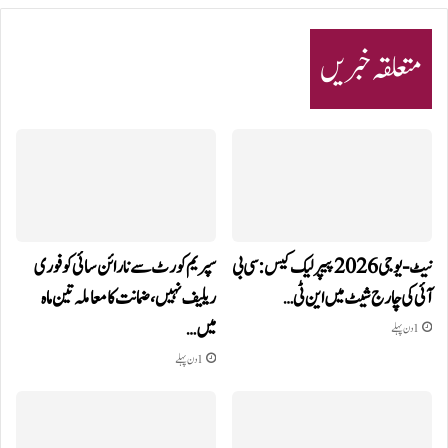
متعلقہ خبریں
نیٹ-یو جی 2026 پیپر لیک کیس: سی بی
سپریم کورٹ سے نارائن سائی کو فوری
آئی کی چارج شیٹ میں این ٹی…
ریلیف نہیں، ضمانت کا معاملہ تین ماہ
میں…
1 دن پہلے
1 دن پہلے