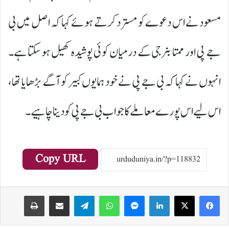
مسعود نے اس دعوے کو مسترد کرتے ہوئے کہا کہ اصل میں بی
جے پی اور ممتا بنرجی کے درمیان کوئی پوشیدہ کھیل ہو سکتا ہے۔
انہوں نے کہا کہ بی جے پی نے خود ہمایوں کبیر کو آگے بڑھایا تھا،
اس لیے اس پورے معاملے کا جواب بی جے پی کو دینا چاہیے۔
Copy URL
Print
Share via Email
Telegram
WhatsApp
Messenger
LinkedIn