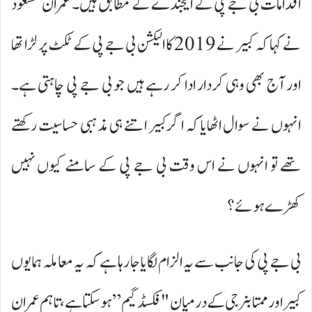
اقدامات بی جے پی کے ایجنڈے کے مطابق ہیں۔ عمران مسعود
نے کہا کہ کبیر نے 2019 کا الیکشن بی جے پی کے ٹکٹ پر لڑا تھا
اور آج بھی وہی کردار ادا کر رہے ہیں جو بی جے پی چاہتی ہے۔
انہوں نے سوال اٹھایا کہ اگر کبیر اتنے ہی مذہبی حساسیت رکھتے
تھے تو انہوں نے اس وقت بی جے پی کے سامنے کیوں نہیں
کھڑے ہوئے؟
بی جے پی کی جانب سے یہ الزام لگایا جا رہا ہے کہ یہ معاملہ ہمایوں
کبیر اور ممتا بنرجی کے درمیان "فکسڈ گیم” ہو سکتا ہے، تاہم عمران