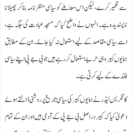
سے تعمیر کرے، لیکن اس معاملے کو سیاسی منظرنامہ بنا کر پھیلانا
ناپسندیدہ ہے۔ انہوں نے واضح کیا کہ مسجد عبادت کی جگہ ہے،
اسے سیاسی مقاصد کے لیے استعمال نہ کیا جائے۔ ان کے مطابق
ہمایوں کبیر وہی حربے استعمال کر رہے ہیں جو بی جے پی اپنے سیاسی
فائدے کے لیے کرتی ہے۔
کانگریس لیڈر نے ہمایوں کبیر کی سیاسی تاریخ پر روشنی ڈالتے ہوئے
دعویٰ کیا کہ کبیر دراصل بی جے پی کے آدمی ہیں اور ان کے تمام