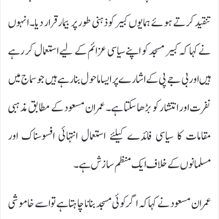
تنقید کرتے ہوئے ہمایوں کبیر کو ذہنی طور پر بیمار قرار دیا۔ انہوں
نے کہا کہ کبیر مسجد کو اپنے سیاسی عزائم کے لیے استعمال کر رہے
ہیں اور بی جے پی کے اشارے پر ایسا ماحول بنا رہے ہیں جو سماج میں
نفرت اور انتشار کو بڑھا سکتا ہے۔ عمران مسعود کے مطابق مذہبی
مقامات کا سیاسی فائدے کیلئے استعمال انتہائی افسوسناک اور
مسلمانوں کے خلاف ایک منظم سازش ہے۔
عمران مسعود نے کہا کہ اگر کوئی مسجد بنانا چاہتا ہے تو اسے خاموشی