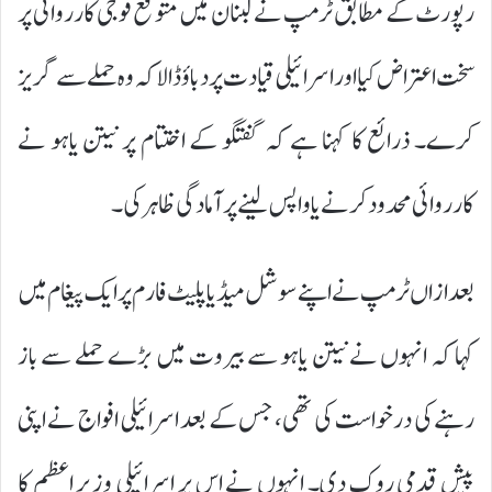
رپورٹ کے مطابق ٹرمپ نے لبنان میں متوقع فوجی کارروائی پر
سخت اعتراض کیا اور اسرائیلی قیادت پر دباؤ ڈالا کہ وہ حملے سے گریز
کرے۔ ذرائع کا کہنا ہے کہ گفتگو کے اختتام پر نیتن یاہو نے
کارروائی محدود کرنے یا واپس لینے پر آمادگی ظاہر کی۔
بعد ازاں ٹرمپ نے اپنے سوشل میڈیا پلیٹ فارم پر ایک پیغام میں
کہا کہ انہوں نے نیتن یاہو سے بیروت میں بڑے حملے سے باز
رہنے کی درخواست کی تھی، جس کے بعد اسرائیلی افواج نے اپنی
پیش قدمی روک دی۔ انہوں نے اس پر اسرائیلی وزیر اعظم کا