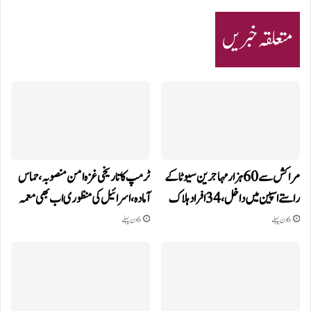
متعلقہ خبریں
مراکش سے 60 ہزار مہاجرین سیوٹا کے
ٹرمپ کا تاریخی غزہ امن منصوبہ، حماس
راستے اسپین میں داخل، 34 افراد ہلاک
آمادہ، اسرائیل کی منظوری اب بھی معمہ
6 دن پہلے
6 دن پہلے