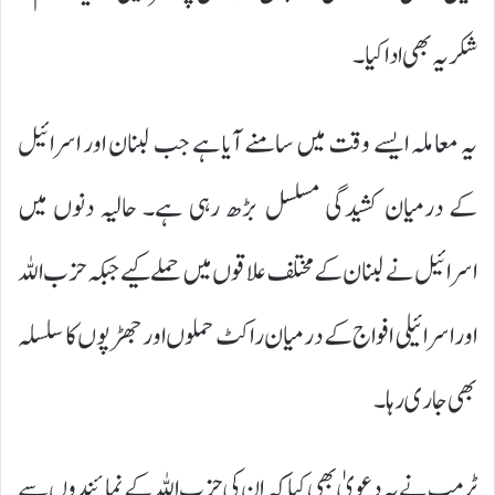
شکریہ بھی ادا کیا۔
یہ معاملہ ایسے وقت میں سامنے آیا ہے جب لبنان اور اسرائیل
کے درمیان کشیدگی مسلسل بڑھ رہی ہے۔ حالیہ دنوں میں
اسرائیل نے لبنان کے مختلف علاقوں میں حملے کیے جبکہ حزب اللہ
اور اسرائیلی افواج کے درمیان راکٹ حملوں اور جھڑپوں کا سلسلہ
بھی جاری رہا۔
ٹرمپ نے یہ دعویٰ بھی کیا کہ ان کی حزب اللہ کے نمائندوں سے