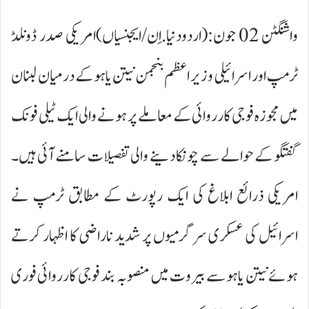
واشنگٹن 02 جون:(اردودنیا.اِن/ایجنسیاں)امریکی صدر ڈونلڈ
ٹرمپ اور اسرائیلی وزیر اعظم بنجمن نیتن یاہو کے درمیان لبنان
میں مجوزہ فوجی کارروائی کے معاملے پر ہونے والی ایک ٹیلی فونک
گفتگو کے حوالے سے چونکا دینے والی تفصیلات سامنے آئی ہیں۔
امریکی ذرائع ابلاغ کی ایک رپورٹ کے مطابق ٹرمپ نے
اسرائیل کی عسکری سرگرمیوں پر شدید ناراضی کا اظہار کرتے
ہوئے نیتن یاہو سے بیروت میں منصوبہ بند فوجی کارروائی فوری