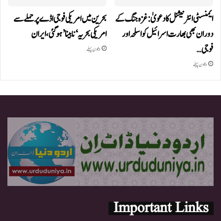
ایمنسٹی انٹرنیشنل کا دعویٰ: غزہ جنگ کے
بحرین میں امریکی فوجی اڈے پر حملے سے
دوران بھی بھارت اسرائیل کو اسلحہ اور
امریکی بحریہ ‘نابینا’ ہوگئی،ایران
فوجی…
6 دن پہلے
6 دن پہلے
Important Links