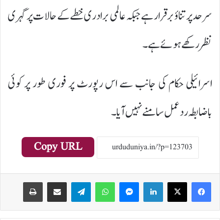
سرحد پر تناؤ برقرار ہے جبکہ عالمی برادری خطے کے حالات پر گہری
نظر رکھے ہوئے ہے۔
اسرائیلی حکام کی جانب سے اس رپورٹ پر فوری طور پر کوئی
باضابطہ ردعمل سامنے نہیں آیا۔
Copy URL
Print
Share via Email
Telegram
WhatsApp
Messenger
LinkedIn