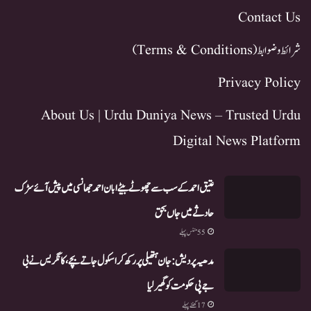
Contact Us
شرائط و ضوابط (Terms & Conditions)
Privacy Policy
About Us | Urdu Duniya News – Trusted Urdu
Digital News Platform
عتیق احمد کے سب سے چھوٹے بیٹے ابان احمد جھانسی میں پیش آئے سڑک
حادثے میں جاں بحق
55 منٹس پہلے
مدھیہ پردیش:جان ہتھیلی پر رکھ کر اسکول جاتے بچے، کانگریس نے بی
جے پی حکومت کو گھیر لیا
17 گھنٹے پہلے