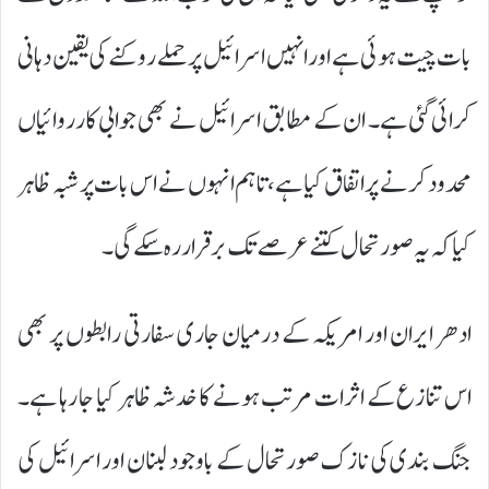
بات چیت ہوئی ہے اور انہیں اسرائیل پر حملے روکنے کی یقین دہانی
کرائی گئی ہے۔ ان کے مطابق اسرائیل نے بھی جوابی کارروائیاں
محدود کرنے پر اتفاق کیا ہے، تاہم انہوں نے اس بات پر شبہ ظاہر
کیا کہ یہ صورتحال کتنے عرصے تک برقرار رہ سکے گی۔
ادھر ایران اور امریکہ کے درمیان جاری سفارتی رابطوں پر بھی
اس تنازع کے اثرات مرتب ہونے کا خدشہ ظاہر کیا جا رہا ہے۔
جنگ بندی کی نازک صورتحال کے باوجود لبنان اور اسرائیل کی