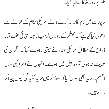
طور پر روکنے کا مطالبہ کیا۔
رپورٹ میں نام ظاہر نہ کرنے والے امریکی حکام کے حوالے سے
دعویٰ کیا گیا ہے کہ گفتگو کے دوران ٹرمپ کا لہجہ انتہائی سخت تھا۔
ذرائع کے مطابق امریکی صدر نے نیتن یاہو سے کہا کہ اگر ان کی
حمایت نہ ہوتی تو وہ جیل میں ہوتے۔ انہوں نے اسرائیلی وزیر
اعظم سے یہ بھی سوال کیا کہ وہ خطے میں مزید کشیدگی کیوں پیدا کر
رہے ہیں۔