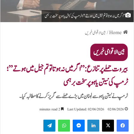
"اگر میں نہ ہوتا تو تم جیل میں ہوتے"؛ ٹرمپ کی نیتن یاہو پر سخت برہمی
Home
/
بین الاقوامی خبریں
بین الاقوامی خبریں
بیروت حملے پر تنازع:”اگر میں نہ ہوتا تو تم جیل میں ہوتے”؛
ٹرمپ کی نیتن یاہو پر سخت برہمی
ٹرمپ نے نیتن یاہو سے لبنان میں بڑے حملے سے گریز کرنے کا مطالبہ کیا۔
2 minutes read
Last Updated: 02/06/2026
02/06/2026
Telegram
WhatsApp
Messenger
LinkedIn