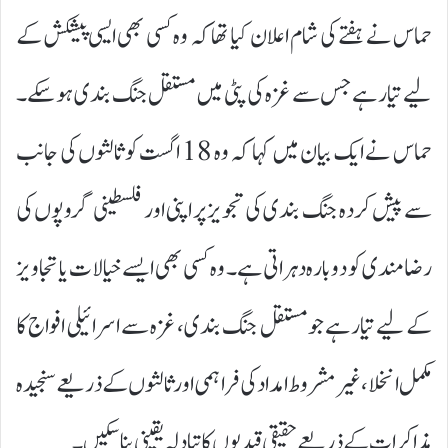
حماس نے ہفتے کی شام اعلان کیا تھا کہ وہ کسی بھی ایسی پیشکش کے
لیے تیار ہے جس سے غزہ کی پٹی میں مستقل جنگ بندی ہو سکے۔
حماس نے ایک بیان میں کہا کہ وہ 18 اگست کو ثالثوں کی جانب
سے پیش کردہ جنگ بندی کی تجویز پر اپنی اور فلسطینی گروپوں کی
رضامندی کو دوبارہ دہراتی ہے۔ وہ کسی بھی ایسے خیالات یا تجاویز
کے لیے تیار ہے جو مستقل جنگ بندی، غزہ سے اسرائیلی افواج کا
مکمل انخلا، غیر مشروط امداد کی فراہمی اور ثالثوں کے ذریعے سنجیدہ
مذاکرات کے ذریعے حقیقی قیدیوں کا تبادلہ یقینی بنا سکیں۔