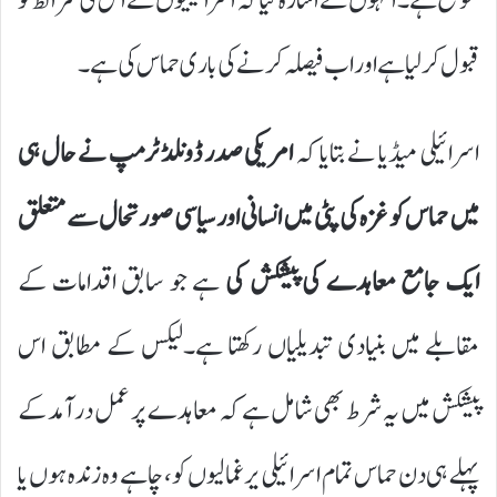
موقع ہے۔ انہوں نے اشارہ کیا کہ اسرائیلیوں نے اس کی شرائط کو
قبول کر لیا ہے اور اب فیصلہ کرنے کی باری حماس کی ہے۔
اسرائیلی میڈیا نے بتایا کہ
امریکی صدر ڈونلڈ ٹرمپ نے حال ہی
میں حماس کو غزہ کی پٹی میں انسانی اور سیاسی صورتحال سے متعلق
ایک جامع معاہدے کی پیشکش کی
ہے جو سابق اقدامات کے
مقابلے میں بنیادی تبدیلیاں رکھتا ہے۔لیکس کے مطابق اس
پیشکش میں یہ شرط بھی شامل ہے کہ معاہدے پر عمل درآمد کے
پہلے ہی دن حماس تمام اسرائیلی یرغمالیوں کو، چاہے وہ زندہ ہوں یا