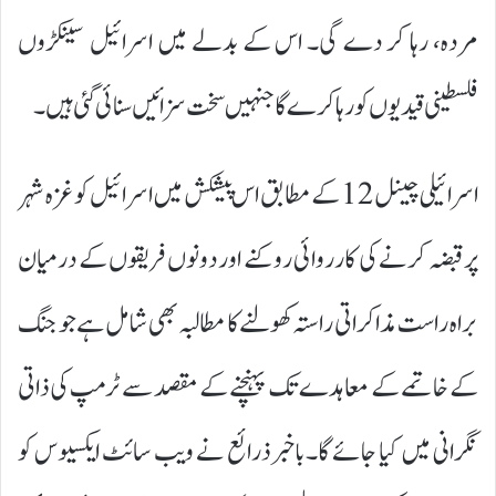
مردہ، رہا کر دے گی۔ اس کے بدلے میں اسرائیل سینکڑوں
فلسطینی قیدیوں کو رہا کرے گا جنہیں سخت سزائیں سنائی گئی ہیں۔
اسرائیلی چینل 12 کے مطابق اس پیشکش میں اسرائیل کو غزہ شہر
پر قبضہ کرنے کی کارروائی روکنے اور دونوں فریقوں کے درمیان
براہ راست مذاکراتی راستہ کھولنے کا مطالبہ بھی شامل ہے جو جنگ
کے خاتمے کے معاہدے تک پہنچنے کے مقصد سے ٹرمپ کی ذاتی
نگرانی میں کیا جائے گا۔باخبر ذرائع نے ویب سائٹ ایکسیوس کو