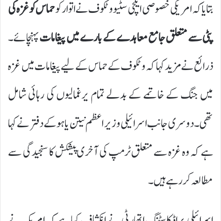
بتایا کہ امریکی خصوصی ایلچی سٹیو وٹکوف نے اتوار کو
حماس کو غزہ کی
پٹی سے متعلق جامع معاہدے کے بارے میں پیغامات
پہنچائے۔
ذرائع نے مزید کہا کہ وٹکوف کے حماس کے لیے پیغامات میں غزہ
میں جنگ کے خاتمے کے بدلے تمام یرغمالیوں کی رہائی شامل
تھی۔ دوسری جانب اسرائیلی وزیر اعظم نیتن یاہو کے دفتر نے کہا
ہے کہ وہ غزہ سے متعلق ٹرمپ کی آخری پیشکش کا سنجیدگی سے
مطالعہ کر رہے ہیں۔
اسرائیلی براڈکاسٹنگ اتھارٹی نے انکشاف کیا ہے کہ امریکہ نے