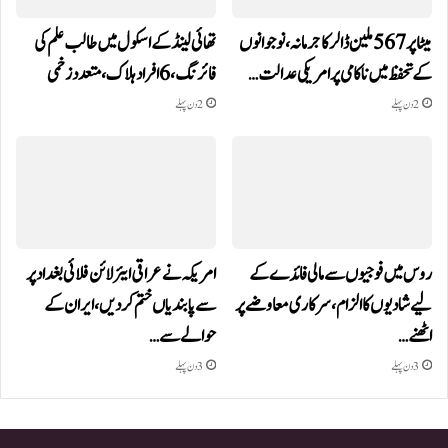
میٹا پر 567 ملین ڈالر کا جرمانہ، نوجوانوں
تھائی لینڈ کے اسکول میں طالب علم کی
کے تحفظ میں ناکامی پر امریکی عدالت…
فائرنگ، 6 افراد ہلاک، متعدد زخمی
2 دن پہلے
2 دن پہلے
روس میں فوجیوں سے مالی فائدے کے
امریکہ نے عراقی ایئرلائن فلائی بغداد پر
لیے شادیوں کا الزام، سرکاری معاوضے پر
سے پابندیاں ختم کر دیں،ایران کے
اٹھنے…
حوالے سے…
3 دن پہلے
3 دن پہلے