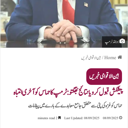
ڈونالڈ ٹرمپ
Home
/
بین الاقوامی خبریں
بین الاقوامی خبریں
پیشکش قبول کرو یا نتائج بھگتو: ٹرمپ کا حماس کو آخری انتباہ
حماس کو غزہ کی پٹی سے متعلق جامع معاہدے کے بارے میں پیغامات
2 minutes read
Last Updated: 08/09/2025
08/09/2025