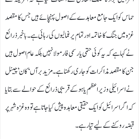
حماس کو ایک جامع معاہدے کے اصول پہنچائے ہیں جس کا مقصد
غزہ میں جنگ کا خاتمہ اور تمام یرغمالیوں کی رہائی ہے۔باخبر ذرائع
نے کہا ہے کہ یہ کوئی حتمی یا رسمی فارمولا نہیں بلکہ عام اصول ہیں
جن کا مقصد مذاکرات کو جاری رکھنا ہے۔ مزید برآں ‘کان’ چینل
نے اسرائیلی وزیر اعظم یاہو کے قریبی ذرائع کے حوالے سے بتایا
کہ اگر اسرائیل کو ایک حقیقی معاہدہ پیش کیا جاتا ہے تو وہ غزہ شہر پر
قبضہ روکنے کے لیے تیار ہے۔