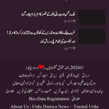
ملک دشمن اور بیرونی ہاتھ کے تصور کا سفر | رام چندر گوہا
2 سیکنڈز پہلے
غریب بینک اکاؤنٹ ہولڈرس کے کھاتوں سے 25 ہزار کروڑ کا سرقہ!
اور حکومت کی شاہ خرچی-روش کمار
5 منٹس پہلے
© 2026, جملہ حقوق محفوظ ہیں۔ |
اردو دنیا نیوز
سرورق
بین الاقوامی
قومی
ریاستی
اسپورٹس
جرائم و حادثات
سوانح حیات فلمی و اسپوریٹس
کیریئر اور رہنمائی
فلمی دنیا
گوشہ خواتین و اطفال
سیاسی و مذہبی مضامین
شاعری
دلچسپ خبریں
صحت و سائنس
تلنگانہ کی خبریں
عقد اولی
عقد ثانی
Bio-Data Registration
About Us | Urdu Duniya News – Trusted Urdu