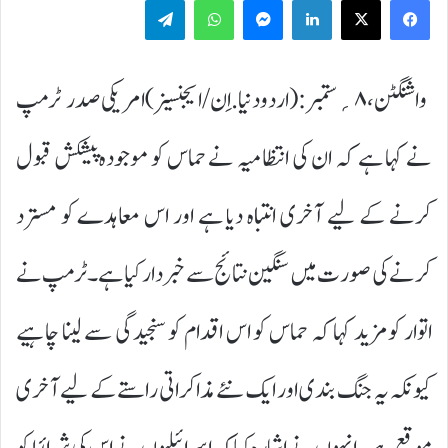
Telegram
WhatsApp
Messenger
LinkedIn
واشنگٹن،۸؍ستمبر:(اردودنیا.اِن/ایجنسیز)امریکی صدر ٹرمپ
نے کہا ہے کہ ان کی انتظامیہ نے حماس کو موجودہ پیشکش قبول
کرنے کے لیے آخری انتباہ دیا ہے اور اس معاہدے کو مسترد
کرنے کی صورت میں سنگین نتائج سے خبردار کیا ہے۔ٹرمپ نے
اتوار کو مزید کہا کہ حماس کو اس اقدام کو سنجیدگی سے لینا چاہیے
کیونکہ یہ جنگ بندی اور ایک نئے مذاکراتی راستے کے لیے آخری