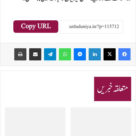
Copy URL
Print
Share via Email
Telegram
WhatsApp
Messenger
LinkedIn
متعلقہ خبریں