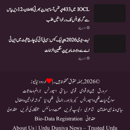
IOCL میں 433 اپرنٹس آسامیوں پر بھرتی کا اعلان، 12ویں پاس
سے گریجویٹس تک درخواستیں طلب
1 دن پہلے
نیٹ-یو جی 2026 پیپر لیک کیس: سی بی آئی کی چارج شیٹ میں این ٹی
اے سے وابستہ ماہرین پر سنگین الزامات
1 دن پہلے
© 2026, جملہ حقوق محفوظ ہیں۔ |
اردو دنیا نیوز
سرورق
بین الاقوامی
قومی
ریاستی
اسپورٹس
جرائم و حادثات
سوانح حیات فلمی و اسپوریٹس
کیریئر اور رہنمائی
فلمی دنیا
گوشہ خواتین و اطفال
سیاسی و مذہبی مضامین
شاعری
دلچسپ خبریں
صحت و سائنس
تلنگانہ کی خبریں
عقد اولی
عقد ثانی
Bio-Data Registration
About Us | Urdu Duniya News – Trusted Urdu