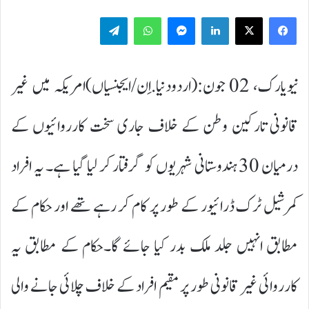
Telegram
WhatsApp
Messenger
LinkedIn
نیویارک، 02 جون:(اردودنیا.اِن/ایجنسیاں)امریکہ میں غیر
قانونی تارکین وطن کے خلاف جاری سخت کارروائیوں کے
درمیان 30 ہندوستانی شہریوں کو گرفتار کر لیا گیا ہے۔ یہ افراد
کمرشیل ٹرک ڈرائیور کے طور پر کام کر رہے تھے اور حکام کے
مطابق انہیں جلد ملک بدر کیا جائے گا۔حکام کے مطابق یہ
کارروائی غیر قانونی طور پر مقیم افراد کے خلاف چلائی جانے والی