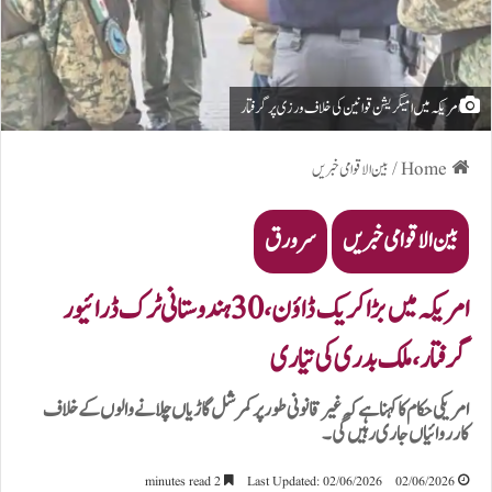
امریکہ میں امیگریشن قوانین کی خلاف ورزی پر گرفتار
Home
/
بین الاقوامی خبریں
بین الاقوامی خبریں
سرورق
امریکہ میں بڑا کریک ڈاؤن، 30 ہندوستانی ٹرک ڈرائیور
گرفتار، ملک بدری کی تیاری
امریکی حکام کا کہنا ہے کہ غیر قانونی طور پر کمرشل گاڑیاں چلانے والوں کے خلاف
کارروائیاں جاری رہیں گی۔
2 minutes read
Last Updated: 02/06/2026
02/06/2026