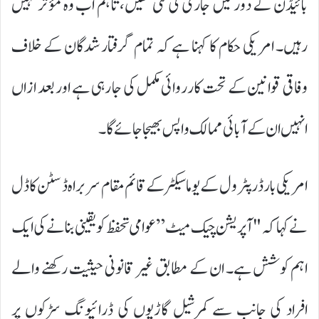
بائیڈن کے دور میں جاری کی گئی تھیں، تاہم اب وہ مؤثر نہیں
رہیں۔ امریکی حکام کا کہنا ہے کہ تمام گرفتار شدگان کے خلاف
وفاقی قوانین کے تحت کارروائی مکمل کی جا رہی ہے اور بعد ازاں
انہیں ان کے آبائی ممالک واپس بھیجا جائے گا۔
امریکی بارڈر پٹرول کے یوما سیکٹر کے قائم مقام سربراہ ڈسٹن کاڈل
نے کہا کہ "آپریشن چیک میٹ” عوامی تحفظ کو یقینی بنانے کی ایک
اہم کوشش ہے۔ ان کے مطابق غیر قانونی حیثیت رکھنے والے
افراد کی جانب سے کمرشیل گاڑیوں کی ڈرائیونگ سڑکوں پر