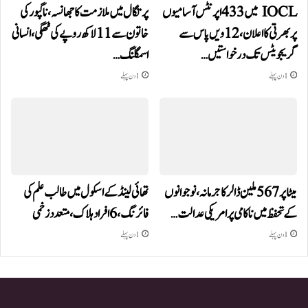
IOCL میں 433 اپرنٹس آسامیوں
پرتگال میں ملازمت کا جھانسہ،ناگپور کی
پر بھرتی کا اعلان، 12ویں پاس سے
خاتون سے 11 لاکھ روپے کی ٹھگی، انسانی
گریجویٹس تک درخواستیں…
اسمگلنگ…
1 دن پہلے
1 دن پہلے
میٹا پر 567 ملین ڈالر کا جرمانہ، نوجوانوں
تھائی لینڈ کے اسکول میں طالب علم کی
کے تحفظ میں ناکامی پر امریکی عدالت…
فائرنگ، 6 افراد ہلاک، متعدد زخمی
1 دن پہلے
1 دن پہلے