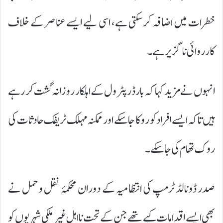
خطرات میں اضافہ کر سکتی ہے، اسی لیے ایسے عناصر کے خلاف
کارروائی ناگزیر ہے۔
انہوں نے مزید کہا کہ بارڈر پٹرول کے اہلکار روزانہ گشت کر رہے
ہیں تاکہ ایسے افراد کو روکا جا سکے اور ممکنہ مہلک ٹریفک حادثات کی
روک تھام کی جا سکے۔
صدر ڈونالڈ ٹرمپ کی انتظامیہ کے دوران محکمۂ نقل و حمل نے
بھی ایسے اقدامات کیے تھے جن کے تحت نااہل غیر ملکی شہریوں کو