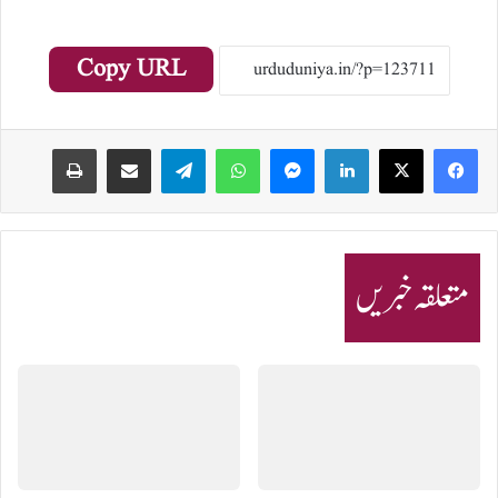
Copy URL
Print
Share via Email
Telegram
WhatsApp
Messenger
LinkedIn
متعلقہ خبریں