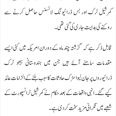
کمرشیل ٹرک اور بس ڈرائیونگ لائسنس حاصل کرنے سے
روکنے کی ہدایت جاری کی گئی تھی۔
قابل ذکر ہے کہ گزشتہ چند ماہ کے دوران امریکہ میں کئی ایسے
مقدمات سامنے آئے ہیں جن میں ہندوستانی نژاد ٹرک
ڈرائیوروں پر جان لیوا سڑک حادثات کا سبب بننے کے الزامات عائد
کیے گئے۔ انہی واقعات کے بعد حکام نے کمرشیل ٹرانسپورٹ کے
شعبے میں نگرانی مزید سخت کر دی ہے۔