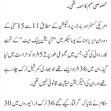
خصوصی مہم کا حصہ تھی۔
امریکی کسٹمز اور بارڈر پروٹیکشن کے مطابق 11 سے 15 مئی کے
دوران ایریزونا کے یوما سیکٹر میں "آپریشن چیک میٹ” کے تحت
کارروائی کی گئی، جس میں مجموعی طور پر 52 افراد کو حراست میں لیا
گیا۔ ان میں 36 افراد ایسے تھے جو بھاری کمرشیل ٹرک چلا رہے
تھے اور ان کی امیگریشن حیثیت قانونی نہیں تھی۔
حکام نے بتایا کہ گرفتار کیے گئے 36 ٹرک ڈرائیوروں میں 30