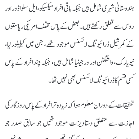
ہندوستانی شہری شامل ہیں جبکہ باقی افراد میکسیکو، ایل سلواڈور اور
روس سے تعلق رکھتے ہیں۔ بعض کے پاس مختلف امریکی ریاستوں
کے کمرشیل ڈرائیونگ لائسنس موجود تھے، جن میں کیلیفورنیا،
نیویارک، واشنگٹن اور ورجینیا شامل ہیں، جبکہ چند افراد کے پاس
کسی قسم کا ڈرائیونگ لائسنس بھی نہیں تھا۔
تحقیقات کے دوران معلوم ہوا کہ زیادہ تر افراد کے پاس روزگار کی
اجازت سے متعلق دستاویزات موجود تھیں جو سابق صدر جو