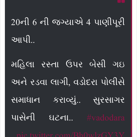
20ની 6 ની જગ્યાએ 4 પાણીપૂરી
આપી..
મહિલા રસ્તા ઉપર બેસી ગઇ
અને રડવા લાગી, વડોદરા પોલીસે
સમાધાન કરાવ્યું.. સુરસાગર
પાસેની ઘટના..
#vadodara
pic.twitter.com/Bh0wlzGY3Y