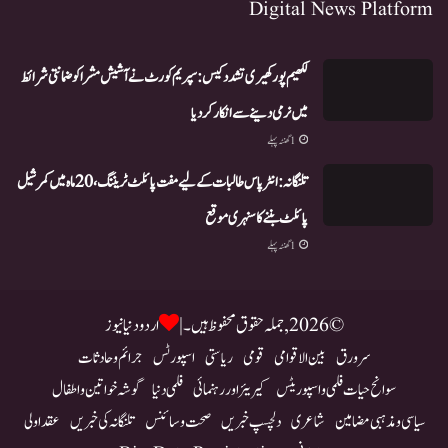
Digital News Platform
لکھیم پور کھیری تشدد کیس: سپریم کورٹ نے آشیش مشرا کو ضمانتی شرائط
میں نرمی دینے سے انکار کر دیا
1 گھنٹہ پہلے
تلنگانہ: انٹر پاس طالبات کے لیے مفت پائلٹ ٹریننگ، 20 ماہ میں کمرشیل
پائلٹ بننے کا سنہری موقع
1 گھنٹہ پہلے
© 2026, جملہ حقوق محفوظ ہیں۔ |
اردو دنیا نیوز
سرورق
بین الاقوامی
قومی
ریاستی
اسپورٹس
جرائم و حادثات
سوانح حیات فلمی و اسپوریٹس
کیریئر اور رہنمائی
فلمی دنیا
گوشہ خواتین و اطفال
سیاسی و مذہبی مضامین
شاعری
دلچسپ خبریں
صحت و سائنس
تلنگانہ کی خبریں
عقد اولی