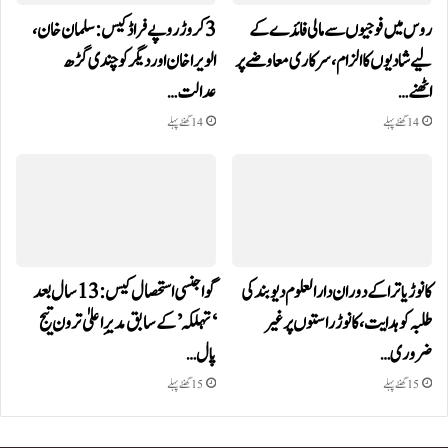
روس میں فوجیوں سے مالی فائدے کے
3 کروڑ روپے فراڈ کیس: سلمان خان،
لیے شادیوں کا الزام، سرکاری معاوضے پر
الویرا خان اور دیگر کو چندی گڑھ
اٹھنے…
عدالت…
14 گھنٹے پہلے
14 گھنٹے پہلے
کانوڑ یاترا کے دوران دارالعلوم دیوبند کی
گوا جنسی استحصال کیس: 13 سال بعد
طلبہ کو ہدایت، کانوڑ راستوں پر غیر
‘تہلکہ’ کے سابق مدیرِ اعلیٰ ترون تیج
ضروری…
پال…
15 گھنٹے پہلے
15 گھنٹے پہلے