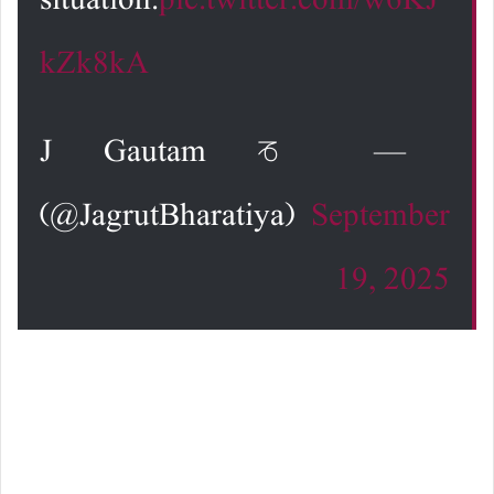
situation.
pic.twitter.com/w6KJ
kZk8kA
— J Gautam ♑️
(@JagrutBharatiya)
September
19, 2025