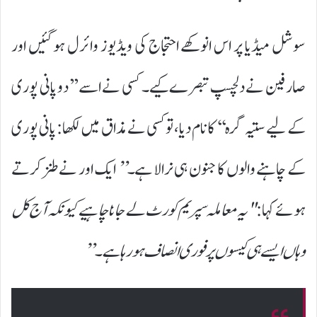
سوشل میڈیا پر اس انوکھے احتجاج کی ویڈیوز وائرل ہوگئیں اور
صارفین نے دلچسپ تبصرے کیے۔ کسی نے اسے ’’دو پانی پوری
کے لیے ستیہ گرہ‘‘ کا نام دیا، تو کسی نے مذاق میں لکھا: پانی پوری
کے چاہنے والوں کا جنون ہی نرالا ہے
۔”
ایک اور نے طنز کرتے
ہوئے کہا:
"یہ معاملہ سپریم کورٹ لے جانا چاہیے کیونکہ آج کل
وہاں ایسے ہی کیسوں پر فوری انصاف ہو رہا ہے۔”