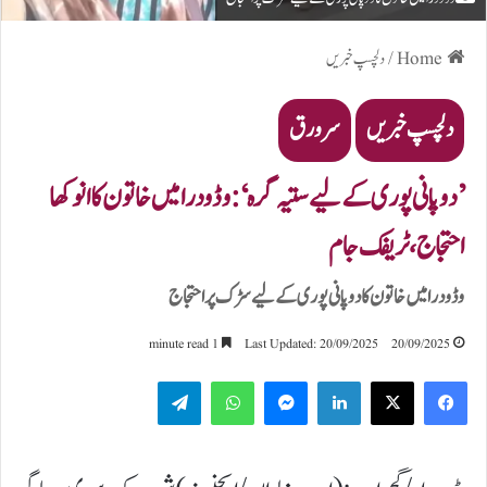
Home
/
دلچسپ خبریں
دلچسپ خبریں
سرورق
’دو پانی پوری کے لیے ستیہ گرہ‘: وڈودرا میں خاتون کا انوکھا
احتجاج، ٹریفک جام
وڈودرا میں خاتون کا دو پانی پوری کے لیے سڑک پر احتجاج
1 minute read
Last Updated: 20/09/2025
20/09/2025
Telegram
WhatsApp
Messenger
LinkedIn