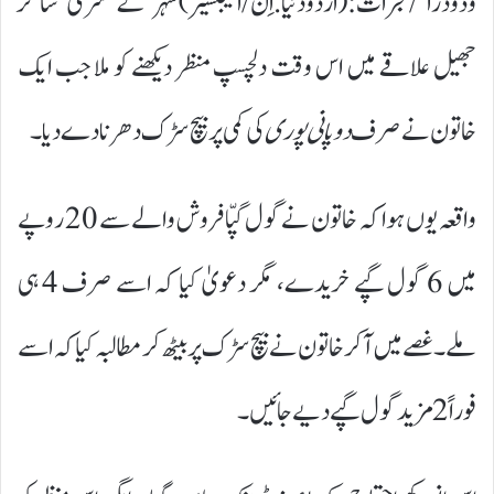
وڈودرا /گجرات:(اردودنیا.اِن/ایجنسیز)شہر کے سری ساگر
جھیل علاقے میں اس وقت دلچسپ منظر دیکھنے کو ملا جب ایک
خاتون نے صرف
دو پانی پوری
کی کمی پر بیچ سڑک دھرنا دے دیا۔
واقعہ یوں ہوا کہ خاتون نے گول گپّا فروش والے سے 20 روپے
میں 6 گول گپے خریدے، مگر دعویٰ کیا کہ اسے صرف 4 ہی
ملے۔ غصے میں آکر خاتون نے بیچ سڑک پر بیٹھ کر مطالبہ کیا کہ اسے
فوراً 2 مزید گول گپے دیے جائیں۔