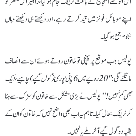
اس انوکھے احتجاج کے باعث ٹریفک جام ہوگیا،راہگیر اس منظر کو
اپنے موبائل فونز میں قید کرتے رہے، اور دیکھتے ہی دیکھتے وہاں
ہجوم جمع ہوگیا۔
پولیس جب موقع پر پہنچی تو خاتون روتے ہوئے ان سے انصاف
مانگنے لگی:
"20 روپے میں 6 پانی پوری ( گول گپے)چاہیے، ایک
بھی کم نہیں!”
پولیس نے بڑی مشکل سے خاتون کو سڑک سے ہٹا
کر ٹریفک بحال کیا۔ تاہم یہ اب بھی واضح نہیں کہ خاتون کو ان کے
بقیہ دو گول گپے آخر ملے یا نہیں۔