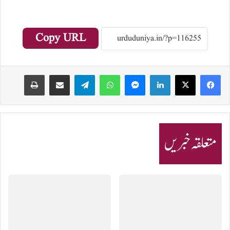
Copy URL
Print
Share via Email
Telegram
WhatsApp
Messenger
LinkedIn
متعلقہ خبریں