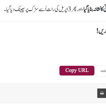
 نشانہ بنایا گیا
، اور پھر 3 اپریل کی رات اُسے سڑک پر پھینک دیا گیا۔
کریں!
Copy URL
Print