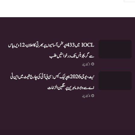
IOCL میں 433 اپرنٹس آسامیوں پر بھرتی کا اعلان، 12ویں پاس
سے گریجویٹس تک درخواستیں طلب
3 گھنٹے پہلے
نیٹ-یو جی 2026 پیپر لیک کیس: سی بی آئی کی چارج شیٹ میں این ٹی
اے سے وابستہ ماہرین پر سنگین الزامات
4 گھنٹے پہلے