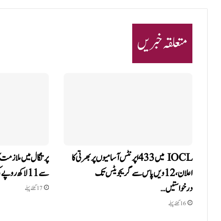
متعلقہ خبریں
IOCL میں 433 اپرنٹس آسامیوں پر بھرتی کا
پرتگال میں ملازمت کا
اعلان، 12ویں پاس سے گریجویٹس تک
سے 11 لاکھ روپے کی ٹھگی، انسانی اسمگلنگ…
درخواستیں…
17 گھنٹے پہلے
16 گھنٹے پہلے