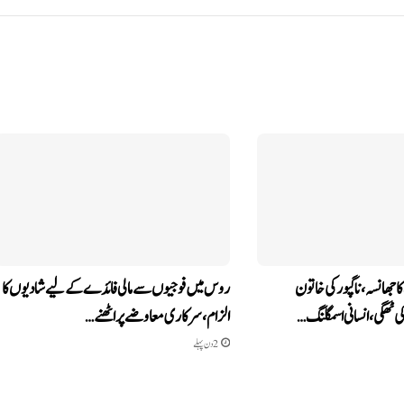
 جھانسہ،ناگپور کی خاتون
روس میں فوجیوں سے مالی فائدے کے لیے شادیوں کا
الزام، سرکاری معاوضے پر اٹھنے…
2 دن پہلے