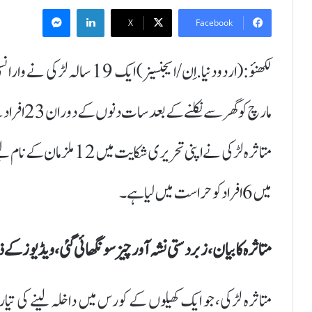
Messenger
LinkedIn
X
Facebook
مارچ کو گھ
میں 6 افراد کو حراست میں لیا ہے۔
متاثرہ کا بیان، زبردستی نشہ آور چیز سونگھائی گئی، ویڈیوز کے 