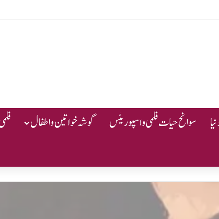
یا
سوانح حیات فلمی و اسپوریٹس
گوشہ خواتین و اطفال
فلمی 