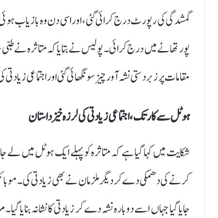
پور تھانے میں درج کرائی۔ پولیس نے بتایا کہ متاثرہ نے طبی م
مقامات پر زبردستی نشہ آور چیز سونگھائی گئی اور اجتماعی زیادتی کی
ہوٹل سے کار تک، اجتماعی زیادتی کی لرزہ خیز داستان
شکایت میں کہا گیا ہے کہ متاثرہ کو پہلے ایک ہوٹل میں لے جایا 
کرنے کی دھمکی دے کر دیگر ملزمان نے بھی زیادتی کی۔ موبائل
جایا گیا جہاں اسے دوبارہ نشہ دے کر زیادتی کا نشانہ بنایا گ