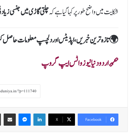
شکایت میں واضح طور پر کہا گیا ہے کہ
چلتی گاڑی میں جنسی زیادتی کا
🌍 تازہ ترین خبریں، اپڈیٹس اور دلچسپ معلومات حاصل 
🔗 اردو دنیا نیوز واٹس ایپ گروپ
Share via Email
Messenger
LinkedIn
X
Facebook