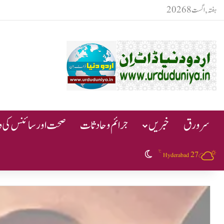
ہفتہ, اگست 8 2026
سرورق
خبریں
جرائم و حادثات
صحت اور سائنس کی دن
℃
27
Switch skin
Hyderabad