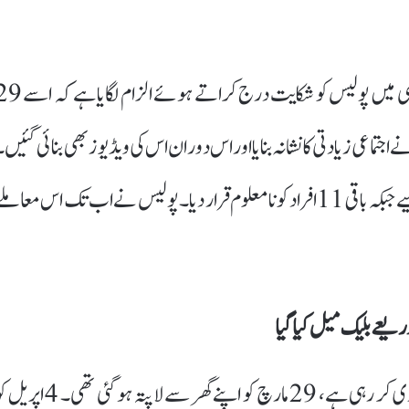
لکھنؤ:(اردودنیا.اِن/ایجنسیز) ایک 19 سالہ لڑکی نے وارانسی میں پولیس کو شکایت درج کراتے ہوئے ا
ر سے نکلنے کے بعد سات دنوں کے دوران 23 افراد نے اجتماعی زیادتی کا نشانہ بنایا اور اس دوران اس کی ویڈیوز بھی بنائی گئیں
متاثرہ لڑکی نے اپنی تحریری شکایت میں 12 ملزمان کے نام لیے جبکہ باقی 11 افراد کو نامعلوم قرار دیا۔ پولیس نے اب تک اس معام
ذریعے بلیک میل کیا گیا
متاثرہ لڑکی، جو ایک کھیلوں کے کورس میں داخلہ لینے کی تیاری کر رہی ہے، 29 مارچ کو اپنے گھر سے لاپتہ ہو گئی تھ