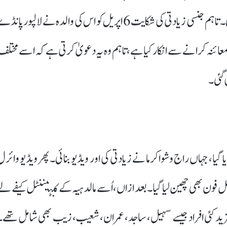
گمشدگی کی رپورٹ درج کرائی گئی، اور اسی دن وہ بازیاب ہوئی۔ تاہم جنسی زیادتی کی شکایت 6 اپریل کو اس کی والدہ نے لالپور پان
عائنہ کرانے سے انکار کیا ہے، تاہم وہ یہ دعویٰ کرتی ہے کہ اسے مختلف
 گئی۔
گیا، جہاں راج وشواکرما نے زیادتی کی اور ویڈیو بنائی۔ پھر ویڈیو وائرل
 فون بھی چھین لیا گیا۔ بعد ازاں، اُسے مالدہیہ کے کنٹیننٹل کیفے لے
یا۔ مزید کئی افراد جیسے سہیل، ساجد، عمران، شعیب، زیب بھی شامل تھے۔