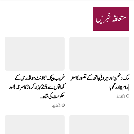
متعلقہ خبریں
ملک دشمن اور بیرونی ہاتھ کے تصور کا سفر
غریب بینک اکاؤنٹ ہولڈرس کے
| رام چندر گوہا
کھاتوں سے 25 ہزار کروڑ کا سرقہ!اور
حکومت کی شاہ…
2 گھنٹے پہلے
3 گھنٹے پہلے