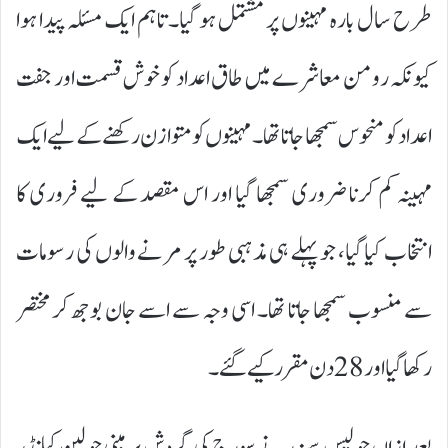
طرح سال بارہ مہینوں پر مشتمل ہو گیا۔ تاہم ایک مسئلہ پیدا ہوا
کیونکہ رومن معاشرے میں طاق اعداد کو خوش قسمت اور جفت
اعداد کو منحوس سمجھا جاتا تھا۔ مہینوں کو متوازن رکھنے کے لیے ایک
مہینہ کم کرنا ضروری سمجھا گیا اور اس مقصد کے لیے فروری کا
انتخاب کیا گیا، جو پہلے ہی مذہبی طور پر مرنے والوں کی رسومات
سے منسوب سمجھا جاتا تھا۔ اسی وجہ سے اسے جان بوجھ کر مختصر
رکھا گیا اور 28 دن مقرر کیے گئے۔