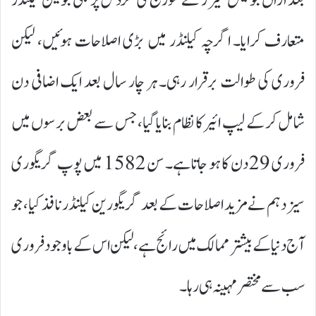
بعد ازاں جولیس سیزر نے سورج کی گردش پر مبنی جولین کیلنڈر
متعارف کرایا۔ اگرچہ کیلنڈر میں بڑی اصلاحات ہوئیں، لیکن
فروری کی طوالت برقرار رہی۔ ہر چار سال بعد ایک اضافی دن
شامل کر کے لیپ ائیر کا نظام بنایا گیا، جس سے بعض برسوں میں
فروری 29 دن کا ہو جاتا ہے۔ سن 1582 میں پوپ گریگوری
سیزدہم نے مزید اصلاحات کے بعد گریگورین کیلنڈر نافذ کیا، جو
آج دنیا کے بیشتر ممالک میں رائج ہے، لیکن اس کے باوجود فروری
سب سے مختصر مہینہ ہی رہا۔