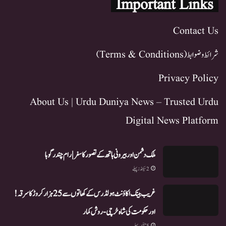
Important Links
Contact Us
شرائط و ضوابط (Terms & Conditions)
Privacy Policy
About Us | Urdu Duniya News – Trusted Urdu
Digital News Platform
ملک دشمن اور بیرونی ہاتھ کے تصور کا سفر | رام چندر گوہا
2 سیکنڈز پہلے
غریب بینک اکاؤنٹ ہولڈرس کے کھاتوں سے 25 ہزار کروڑ کا سرقہ!
اور حکومت کی شاہ خرچی-روش کمار
5 منٹس پہلے