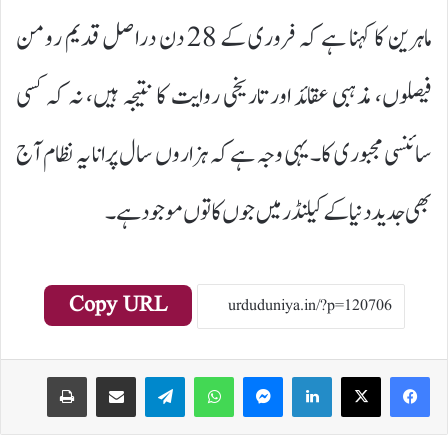
ماہرین کا کہنا ہے کہ فروری کے 28 دن دراصل قدیم رومن
فیصلوں، مذہبی عقائد اور تاریخی روایت کا نتیجہ ہیں، نہ کہ کسی
سائنسی مجبوری کا۔ یہی وجہ ہے کہ ہزاروں سال پرانا یہ نظام آج
بھی جدید دنیا کے کیلنڈر میں جوں کا توں موجود ہے۔
Copy URL
Print
Share via Email
Telegram
WhatsApp
Messenger
LinkedIn