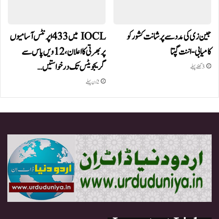
جین زی کی مدد سے پرشانت کشور کو
IOCL میں 433 اپرنٹس آسامیوں
کامیابی-اننت گپتا
پر بھرتی کا اعلان، 12ویں پاس سے
گریجویٹس تک درخواستیں…
3 گھنٹے پہلے
2 دن پہلے