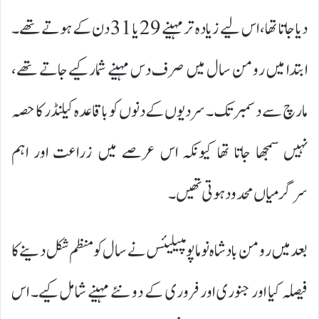
دیا جاتا تھا، اس لیے زیادہ تر مہینے 29 یا 31 دن کے ہوتے تھے۔
ابتدا میں رومن سال میں صرف دس مہینے شمار کیے جاتے تھے،
مارچ سے دسمبر تک۔ سردیوں کے دنوں کو باقاعدہ کیلنڈر کا حصہ
نہیں سمجھا جاتا تھا کیونکہ اس عرصے میں زراعت اور اہم
سرگرمیاں محدود ہوتی تھیں۔
بعد میں رومن بادشاہ نوما پومپیلیئس نے سال کو منظم شکل دینے کا
فیصلہ کیا اور جنوری اور فروری کے دو نئے مہینے شامل کیے۔ اس