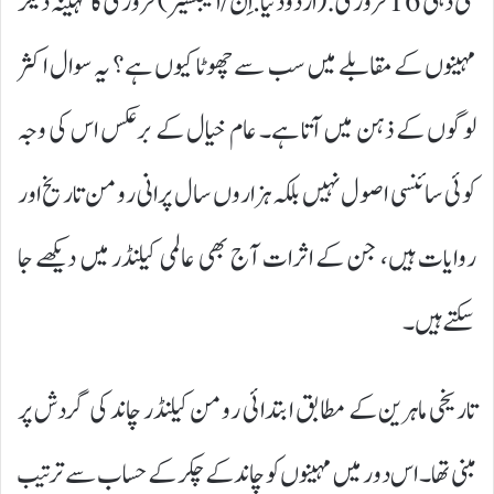
نئی دہلی 16 فروری:(اردودنیا.اِن/ایجنسیز) فروری کا مہینہ دیگر
مہینوں کے مقابلے میں سب سے چھوٹا کیوں ہے؟ یہ سوال اکثر
لوگوں کے ذہن میں آتا ہے۔ عام خیال کے برعکس اس کی وجہ
کوئی سائنسی اصول نہیں بلکہ ہزاروں سال پرانی رومن تاریخ اور
روایات ہیں، جن کے اثرات آج بھی عالمی کیلنڈر میں دیکھے جا
سکتے ہیں۔
تاریخی ماہرین کے مطابق ابتدائی رومن کیلنڈر چاند کی گردش پر
مبنی تھا۔ اس دور میں مہینوں کو چاند کے چکر کے حساب سے ترتیب