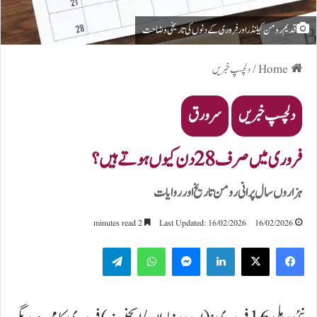
قدیم رومن کیلنڈر اور فروری کے دنوں کی تاریخی وضاحت
Home
/
دلچسپ خبریں
دلچسپ خبریں
سرورق
فروری میں صرف 28 دن کیوں ہوتے ہیں؟
ہزاروں سال پرانی رومن تاریخ اور روایات
2 minutes read
Last Updated: 16/02/2026
16/02/2026
Telegram
WhatsApp
Messenger
LinkedIn