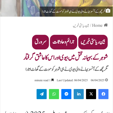
مگرمچھ کے آنسو بہانے والی بیوی نے ہی شوہر کو موت کے گھاٹ اتارا
Home
/
بین ریاستی خبریں
بین ریاستی خبریں
جرائم و حادثات
سرورق
شوہر کے بہیمانہ قتل میں بیوی اور اس کا عاشق گرفتار
مگرمچھ کے آنسو بہانے والی بیوی نے ہی شوہر کو موت کے گھاٹ اتارا
1 minute read
Last Updated: 06/04/2025
06/04/2025
Telegram
WhatsApp
Messenger
LinkedIn