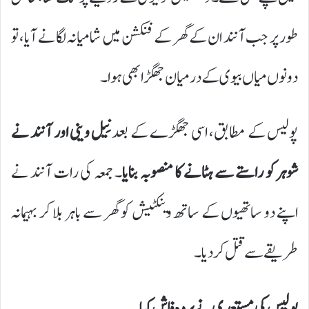
طور پر جب آنند ان کے گھر کے فنکشن میں شامیانہ لگانے آیا، تو
دونوں میاں بیوی کے درمیان جھگڑا بھی ہوا۔
پولیس کے مطابق، اسی جھگڑے کے بعد
نِیل وینی اور آنند نے
شوہر کو راستے سے ہٹانے کا منصوبہ بنایا
۔ جمعہ کی رات آنند نے
اپنے دو ساتھیوں کے ساتھ وینکٹیش کو گھر سے باہر بلا کر بہیمانہ
طریقے سے قتل کر دیا۔
پولیس کی مستعدی نے پردہ فاش کیا