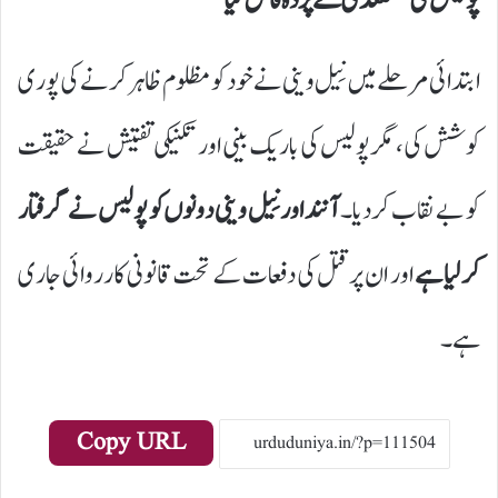
ابتدائی مرحلے میں نِیل وینی نے خود کو مظلوم ظاہر کرنے کی پوری
کوشش کی، مگر پولیس کی باریک بینی اور تکنیکی تفتیش نے حقیقت
کو بے نقاب کر دیا۔
آنند اور نِیل وینی دونوں کو پولیس نے گرفتار
کر لیا ہے
اور ان پر قتل کی دفعات کے تحت قانونی کارروائی جاری
ہے۔
Copy URL