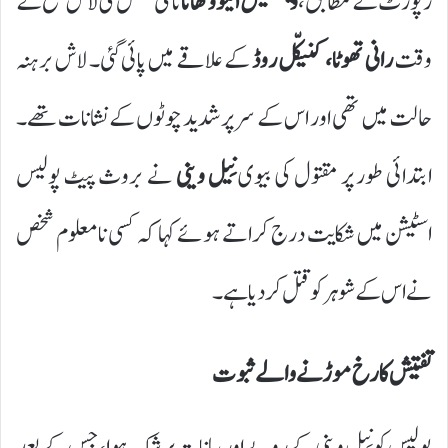
رپورٹ کے مطابق،
وینکٹیش اینووتھانا
نامی شخص کی لاش صبح کے
وقت
رانی تھوٹا، کنیکّل روڈ
کے علاقے میں پائی گئی۔ لاش برہنہ
حالت میں تھی اور اس کے سر پر شدید چوٹوں کے نشانات تھے۔
ابتدائی طور پر مقتول کی بیوی
نِیل وینی
نے بروث پیٹ پولیس
اسٹیشن میں شکایت درج کراتے ہوئے کہا کہ کسی نامعلوم شخص
نے اس کے شوہر کو قتل کر دیا ہے۔
تفتیش کا رخ موڑنے والے ثبوت
پولیس کو نِیل وینی کے رویے اور بیانات پر شک ہوا، جس کے بعد