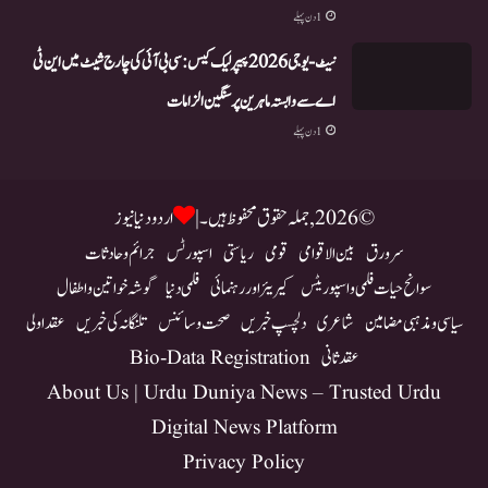
1 دن پہلے
نیٹ-یو جی 2026 پیپر لیک کیس: سی بی آئی کی چارج شیٹ میں این ٹی
اے سے وابستہ ماہرین پر سنگین الزامات
1 دن پہلے
© 2026, جملہ حقوق محفوظ ہیں۔ |
اردو دنیا نیوز
سرورق
بین الاقوامی
قومی
ریاستی
اسپورٹس
جرائم و حادثات
سوانح حیات فلمی و اسپوریٹس
کیریئر اور رہنمائی
فلمی دنیا
گوشہ خواتین و اطفال
سیاسی و مذہبی مضامین
شاعری
دلچسپ خبریں
صحت و سائنس
تلنگانہ کی خبریں
عقد اولی
عقد ثانی
Bio-Data Registration
About Us | Urdu Duniya News – Trusted Urdu
Digital News Platform
Privacy Policy