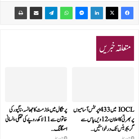
Print
Share via Email
Telegram
WhatsApp
Messenger
LinkedIn
متعلقہ خبریں
IOCL میں 433 اپرنٹس آسامیوں
پرتگال میں ملازمت کا جھانسہ،ناگپور کی
پر بھرتی کا اعلان، 12ویں پاس سے
خاتون سے 11 لاکھ روپے کی ٹھگی، انسانی
گریجویٹس تک درخواستیں…
اسمگلنگ…
2 دن پہلے
2 دن پہلے