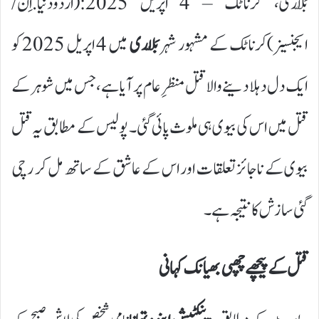
بَلّاری، کرناٹک – 4 اپریل 2025:(اردودنیا.اِن/
ایجنسیز)کرناٹک کے مشہور شہر
بَلّاری
میں 4 اپریل 2025 کو
ایک دل دہلا دینے والا قتل منظرِ عام پر آیا ہے، جس میں شوہر کے
قتل میں اس کی بیوی ہی ملوث پائی گئی۔ پولیس کے مطابق یہ قتل
بیوی کے ناجائز تعلقات اور اس کے عاشق کے ساتھ مل کر رچی
گئی سازش کا نتیجہ ہے۔
قتل کے پیچھے چھپی بھیانک کہانی