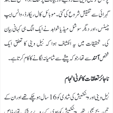
گہرائی سے تفتیش شروع کی گئی۔ موبائل کال ریکارڈ، واٹس ایپ
چیٹس، اور دیگر سوشل میڈیا شواہد نے ایک الگ ہی کہانی بیان
کی۔ تحقیقات میں یہ انکشاف ہوا کہ نِیل وینی کا تعلق ایک
شخص
آنند
سے تھا، جو کہ پیشے سے شامیانہ لگانے کا کام کرتا ہے۔
ناجائز تعلقات کا خونی انجام
نِیل وینی اور وینکٹیش کی شادی کو 16 سال ہو چکے تھے اور ان کے
تین بچے بھی تھے۔ وینکٹیش کو بیوی کے رویے پر شک تھا، خاص