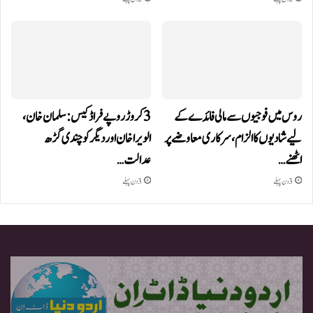
روس میں فوجیوں سے مالی فائدے کے
3 کروڑ روپے فراڈ کیس: سلمان خان،
لیے شادیوں کا الزام، سرکاری معاوضے پر
الویرا خان اور دیگر کو چندی گڑھ
اٹھنے…
عدالت…
3 دن پہلے
3 دن پہلے