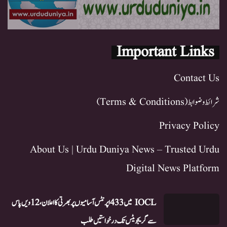
Important Links
Contact Us
شرائط و ضوابط (Terms & Conditions)
Privacy Policy
About Us | Urdu Duniya News – Trusted Urdu
Digital News Platform
IOCL میں 433 اپرنٹس آسامیوں پر بھرتی کا اعلان، 12ویں پاس
سے گریجویٹس تک درخواستیں طلب