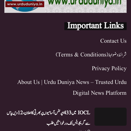
Important Links
Contact Us
شرائط و ضوابط (Terms & Conditions)
Privacy Policy
About Us | Urdu Duniya News – Trusted Urdu
Digital News Platform
IOCL میں 433 اپرنٹس آسامیوں پر بھرتی کا اعلان، 12ویں پاس
سے گریجویٹس تک درخواستیں طلب