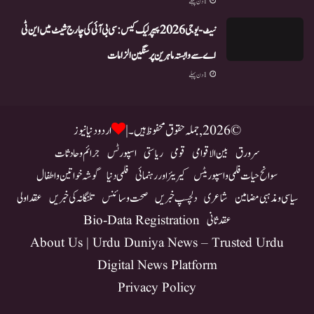
1 دن پہلے
نیٹ-یو جی 2026 پیپر لیک کیس: سی بی آئی کی چارج شیٹ میں این ٹی
اے سے وابستہ ماہرین پر سنگین الزامات
1 دن پہلے
© 2026, جملہ حقوق محفوظ ہیں۔ |
اردو دنیا نیوز
سرورق
بین الاقوامی
قومی
ریاستی
اسپورٹس
جرائم و حادثات
سوانح حیات فلمی و اسپوریٹس
کیریئر اور رہنمائی
فلمی دنیا
گوشہ خواتین و اطفال
سیاسی و مذہبی مضامین
شاعری
دلچسپ خبریں
صحت و سائنس
تلنگانہ کی خبریں
عقد اولی
عقد ثانی
Bio-Data Registration
About Us | Urdu Duniya News – Trusted Urdu
Digital News Platform
Privacy Policy