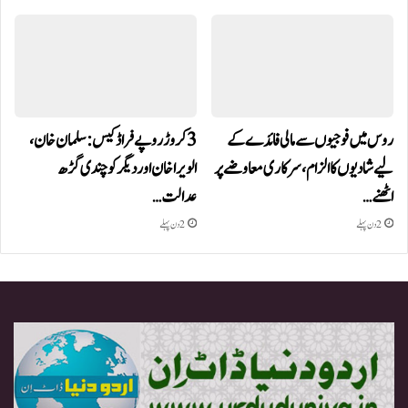
روس میں فوجیوں سے مالی فائدے کے
3 کروڑ روپے فراڈ کیس: سلمان خان،
لیے شادیوں کا الزام، سرکاری معاوضے پر
الویرا خان اور دیگر کو چندی گڑھ
اٹھنے…
عدالت…
2 دن پہلے
2 دن پہلے