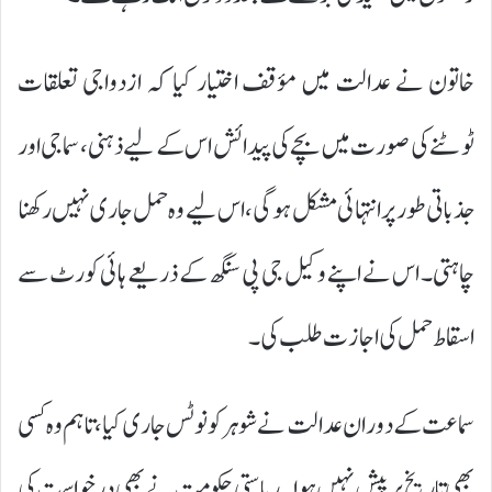
خاتون نے عدالت میں مؤقف اختیار کیا کہ ازدواجی تعلقات
ٹوٹنے کی صورت میں بچے کی پیدائش اس کے لیے ذہنی، سماجی اور
جذباتی طور پر انتہائی مشکل ہوگی، اس لیے وہ حمل جاری نہیں رکھنا
چاہتی۔ اس نے اپنے وکیل جی پی سنگھ کے ذریعے ہائی کورٹ سے
اسقاط حمل کی اجازت طلب کی۔
سماعت کے دوران عدالت نے شوہر کو نوٹس جاری کیا، تاہم وہ کسی
بھی تاریخ پر پیش نہیں ہوا۔ ریاستی حکومت نے بھی درخواست کی