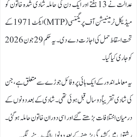
عدالت نے 13 ہفتے اور ایک دن کی حاملہ شادی شدہ خاتون کو
میڈیکل ٹرمینیشن آف پریگننسی (MTP) ایکٹ 1971 کے
تحت اسقاط حمل کی اجازت دے دی۔ یہ حکم 29 جون 2026
کو جاری کیا گیا۔
یہ معاملہ اندور کے ایک ہائی پروفائل جوڑے سے متعلق ہے، جن
کی شادی تقریباً دو سال قبل ہوئی تھی۔ شادی کے بعد دونوں کے
درمیان اختلافات بڑھتے گئے اور اسی دوران خاتون حاملہ ہوگئی۔
رشتوں میں کشیدگی بڑھنے کے بعد دونوں الگ رہنے لگے۔