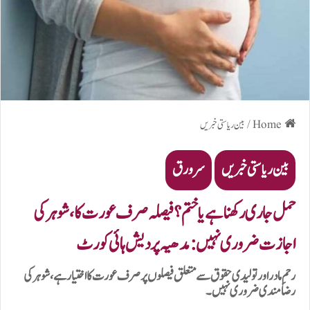
Home
/
بین ریاستی خبریں
بین ریاستی خبریں
سرورق
حمل جاری رکھنا ہے یا ختم؟ فیصلہ صرف عورت کا، شوہر کی
اجازت ضروری نہیں: مدھیہ پردیش ہائی کورٹ
رحمِ مادر اور تولیدی حقوق سے متعلق فیصلوں پر صرف عورت کا اختیار ہے، شوہر کی
رضامندی ضروری نہیں۔