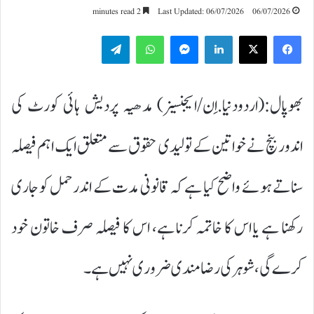
2 minutes read
Last Updated: 06/07/2026
06/07/2026
Telegram
WhatsApp
Messenger
LinkedIn
بھوپال:(اردودنیا.اِن/ایجنسیز) مدھیہ پردیش ہائی کورٹ کی
اندور بنچ نے خواتین کے تولیدی حقوق سے متعلق ایک اہم فیصلہ
سناتے ہوئے واضح کیا ہے کہ قانونی مدت کے اندر حمل کو جاری
رکھنا ہے یا اس کا خاتمہ کرنا ہے، اس کا فیصلہ صرف خاتون خود
کرے گی، شوہر کی رضامندی ضروری نہیں ہے۔