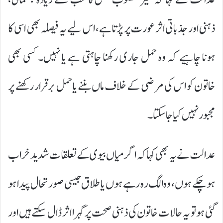
ذہنی اور جذباتی اثر عورت پر پڑتا ہے، اس لیے یہ فیصلہ بھی اسی کا
ہونا چاہیے کہ وہ حمل جاری رکھنا چاہتی ہے یا نہیں۔ کسی بھی
خاتون کو اس کی مرضی کے خلاف ماں بننے یا حمل برقرار رکھنے پر
مجبور نہیں کیا جا سکتا۔
عدالت نے یہ بھی کہا کہ اگر میاں بیوی کے تعلقات شدید خراب
ہو چکے ہوں، وہ الگ رہ رہے ہوں یا طلاق جیسی صورتحال پیدا ہو
گئی ہو تو یہ حالات خاتون کی ذہنی صحت پر گہرا اثر ڈال سکتے ہیں اور