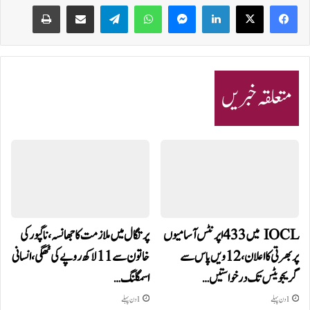
Print
Share via Email
Telegram
WhatsApp
Messenger
LinkedIn
متعلقہ خبریں
IOCL میں 433 اپرنٹس آسامیوں
پرتگال میں ملازمت کا جھانسہ،ناگپور کی
پر بھرتی کا اعلان، 12ویں پاس سے
خاتون سے 11 لاکھ روپے کی ٹھگی، انسانی
گریجویٹس تک درخواستیں…
اسمگلنگ…
1 دن پہلے
1 دن پہلے