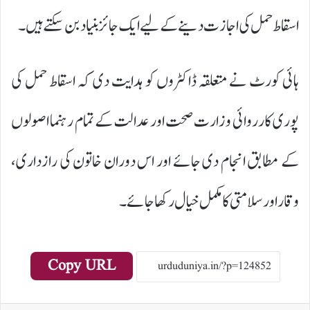
اسقاط حمل کی اجازت دینے کے لیے ایک جائز بنیاد بن سکتے ہیں۔
ہائی کورٹ نے متعلقہ ڈاکٹروں کو ہدایت دی کہ اسقاط حمل کی
پوری کارروائی وزارت صحت اور عدالت کے تمام رہنما اصولوں
کے مطابق انجام دی جائے اور اس دوران خاتون کی رازداری،
وقار اور سلامتی کا مکمل خیال رکھا جائے۔
Copy URL