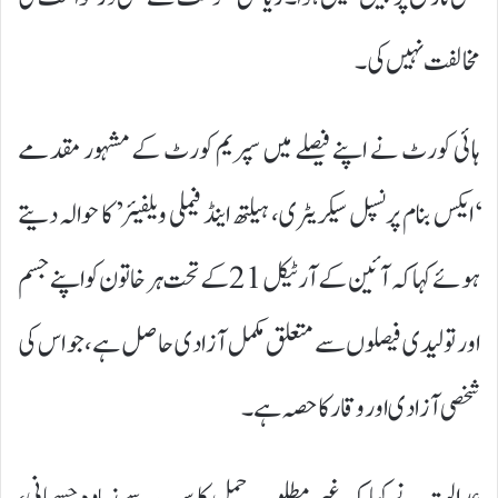
مخالفت نہیں کی۔
ہائی کورٹ نے اپنے فیصلے میں سپریم کورٹ کے مشہور مقدمے
‘ایکس بنام پرنسپل سیکریٹری، ہیلتھ اینڈ فیملی ویلفیئر’ کا حوالہ دیتے
ہوئے کہا کہ آئین کے آرٹیکل 21 کے تحت ہر خاتون کو اپنے جسم
اور تولیدی فیصلوں سے متعلق مکمل آزادی حاصل ہے، جو اس کی
شخصی آزادی اور وقار کا حصہ ہے۔
عدالت نے کہا کہ غیر مطلوب حمل کا سب سے زیادہ جسمانی،