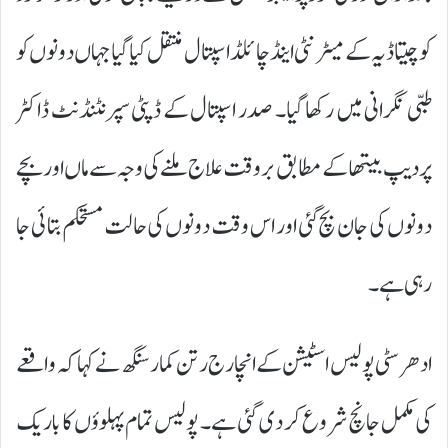
کو چیتاڈیہ کے میٹرنٹی اینڈ چائلڈ اسپتال منتقل کیا گیا جہاں دونوں کو
طبی نگرانی میں رکھا گیا۔ صدر اسپتال کے ڈپٹی سپرنٹنڈنٹ ڈاکٹر
پردیپ بیتھا کے مطابق بروقت علاج ملنے کی وجہ سے ماں اور بچے
دونوں کی جان بچ گئی اور اس وقت دونوں کی حالت مستحکم بتائی جا
رہی ہے۔
ادھر سٹی پولیس اسٹیشن کے انچارج رتن کمار سنگھ نے کہا کہ واقعے
کی مکمل جانچ شروع کر دی گئی ہے۔ پولیس تمام پہلوؤں کا باریک