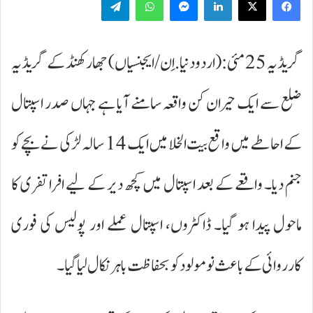
گریڈیہ 25 مئی:(اردودنیا.اِن/ایجنسیاں) جھارکھنڈ کے گریڈیہ
ضلع سے ایک حیران کن واقعہ سامنے آیا ہے جہاں صدر اسپتال
کے احاطے میں واقع بیت الخلا میں ایک 14 سالہ لڑکی نے بچے کو
جنم دیا۔ واقعے کے بعد اسپتال میں کچھ دیر کے لیے افراتفری کا
ماحول پیدا ہو گیا۔ ڈاکٹروں، اسپتال عملے اور پولیس کی فوری
کارروائی کے باعث نومولود کو بحفاظت باہر نکال لیا گیا۔