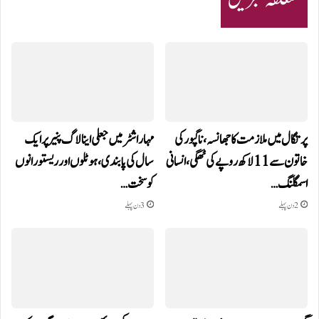
پرتگال میں ملازمت کا جھانسہ،ناگپور کی
مہاراشٹر میں جعلی اینالاگ پنیر پر ایک
خاتون سے 11 لاکھ روپے کی ٹھگی، انسانی
سال کی پابندی، ہوٹلوں اور ریستورانوں
اسمگلنگ…
کو سخت…
2 دن پہلے
3 دن پہلے