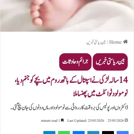
Home
/
بین ریاستی خبریں
بین ریاستی خبریں
جرائم و حادثات
14 سالہ لڑکی نے اسپتال کے باتھ روم میں بچے کو جنم دیا،
نومولود ٹوائلٹ میں پھنسا ملا
ڈاکٹروں اور پولیس کی بروقت کارروائی سے نومولود اور ماں دونوں کی جان بچ گئی۔
1 minute read
Last Updated: 25/05/2026
25/05/2026
Telegram
WhatsApp
Messenger
LinkedIn