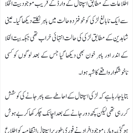
اطلاعات کے مطابق اسپتال کے وارڈ کے قریب موجود بیت الخلا
سے ایک نابالغ لڑکی کو خوفزدہ حالت میں باہر نکلتے دیکھا گیا۔ عینی
شاہدین کے مطابق لڑکی کی حالت انتہائی خراب تھی جبکہ بیت الخلا
کے اندر اور باہر خون بھی دیکھا گیا جس کے بعد لوگوں کو کسی
ناخوشگوار واقعے کا شبہ ہوا۔
بتایا جا رہا ہے کہ لڑکی اسپتال کے احاطے سے باہر جانے کی کوشش
کر رہی تھی لیکن کچھ دور جانے کے بعد اچانک چکر کھا کر بے ہوش
ہو گئی۔ وہاں موجود افراد نے فوری طور پر اسپتال انتظامیہ کو اطلاع