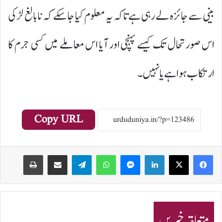
بینی سے جائزہ لے رہی ہے تاکہ یہ معلوم کیا جا سکے کہ نابالغ لڑکی
اس صورتحال تک کیسے پہنچی اور آیا اس معاملے میں کسی جرم کا
ارتکاب ہوا ہے یا نہیں۔
Copy URL
Print
Share via Email
Telegram
WhatsApp
Messenger
LinkedIn
متعلقہ خبریں