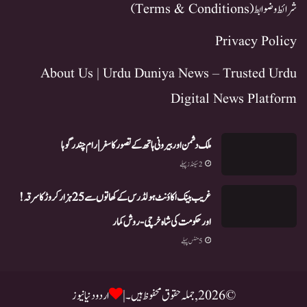
شرائط و ضوابط (Terms & Conditions)
Privacy Policy
About Us | Urdu Duniya News – Trusted Urdu
Digital News Platform
ملک دشمن اور بیرونی ہاتھ کے تصور کا سفر | رام چندر گوہا
2 سیکنڈز پہلے
غریب بینک اکاؤنٹ ہولڈرس کے کھاتوں سے 25 ہزار کروڑ کا سرقہ!
اور حکومت کی شاہ خرچی-روش کمار
5 منٹس پہلے
© 2026, جملہ حقوق محفوظ ہیں۔ |
اردو دنیا نیوز