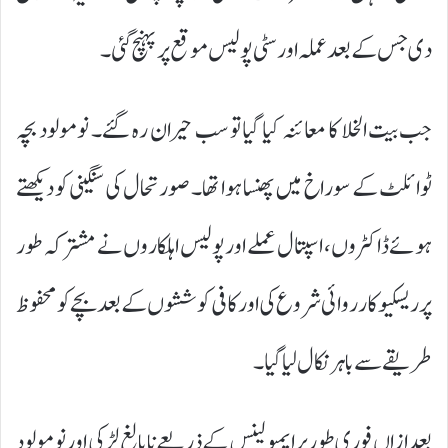
دی جس کے بعد عملہ اور سٹی پولیس موقع پر پہنچ گئی۔
جب بیت الخلا کا معائنہ کیا گیا تو سب حیران رہ گئے۔ نومولود بچہ
ٹوائلٹ کے سوراخ میں پھنسا ہوا تھا۔ صورتحال کی سنگینی کو دیکھتے
ہوئے ڈاکٹروں، اسپتال عملے اور پولیس اہلکاروں نے مشترکہ طور
پر ریسکیو کارروائی شروع کی اور کافی کوششوں کے بعد بچے کو محفوظ
طریقے سے باہر نکال لیا گیا۔
بعد ازاں فوری طور پر ایمبولینس کے ذریعے نابالغ لڑکی اور نومولود