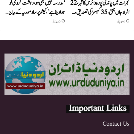
گجرات میں چاندی پورہ وائرس کا قہر، 22
‘مدرسہ کہیں بھی ہو، دہشت گردی کو
افراد جاں بحق، 35 کیسز کی تصدیق،…
ہوا دیتا ہے’، کیشو پرساد موریہ کے بیان…
5 دن پہلے
5 دن پہلے
Important Links
Contact Us