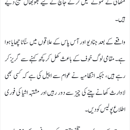
مٹھائی کے نمونے سیل کر کے جانچ کے لیے بھوبھال بھیج دیے
ہیں۔
واقعے کے بعد جنادیو اور آس پاس کے علاقوں میں سنّاٹا چھایا ہوا
ہے۔ مقامی لوگ خوف کے باعث کھل کر کچھ کہنے سے گریز کر
رہے ہیں، جبکہ انتظامیہ نے عوام سے اپیل کی ہے کہ کسی بھی
لاوارث کھانے پینے کی چیز سے دور رہیں اور مشتبہ اشیا کی فوری
اطلاع پولیس کو دیں۔