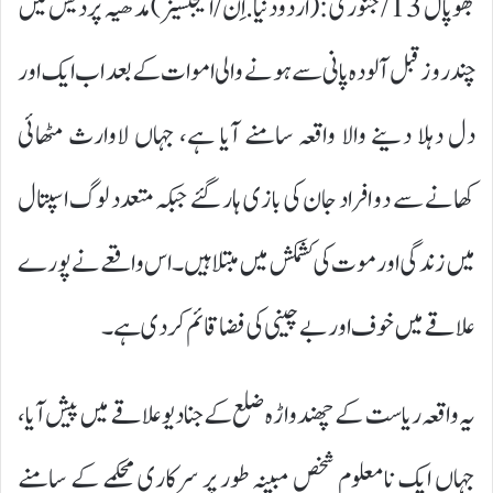
بھوپال 13/جنوری :(اردودنیا.اِن/ایجنسیز)مدھیہ پردیش میں
چند روز قبل آلودہ پانی سے ہونے والی اموات کے بعد اب ایک اور
دل دہلا دینے والا واقعہ سامنے آیا ہے، جہاں لاوارث مٹھائی
کھانے سے دو افراد جان کی بازی ہار گئے جبکہ متعدد لوگ اسپتال
میں زندگی اور موت کی کشمکش میں مبتلا ہیں۔ اس واقعے نے پورے
علاقے میں خوف اور بے چینی کی فضا قائم کر دی ہے۔
یہ واقعہ ریاست کے چھندواڑہ ضلع کے جنادیو علاقے میں پیش آیا،
جہاں ایک نامعلوم شخص مبینہ طور پر سرکاری محکمے کے سامنے