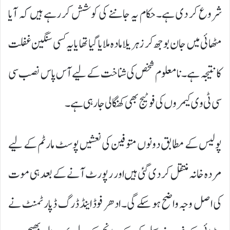
شروع کر دی ہے۔ حکام یہ جاننے کی کوشش کر رہے ہیں کہ آیا
مٹھائی میں جان بوجھ کر زہریلا مادہ ملایا گیا تھا یا یہ کسی سنگین غفلت
کا نتیجہ ہے۔ نامعلوم شخص کی شناخت کے لیے آس پاس نصب سی
سی ٹی وی کیمروں کی فوٹیج بھی کھنگالی جا رہی ہے۔
پولیس کے مطابق دونوں متوفین کی نعشیں پوسٹ مارٹم کے لیے
مردہ خانہ منتقل کر دی گئی ہیں اور رپورٹ آنے کے بعد ہی موت
کی اصل وجہ واضح ہو سکے گی۔ ادھر فوڈ اینڈ ڈرگ ڈپارٹمنٹ نے