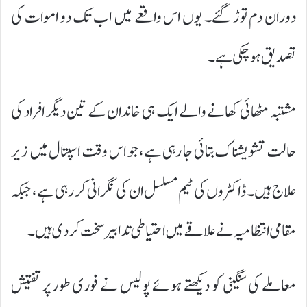
دوران دم توڑ گئے۔ یوں اس واقعے میں اب تک دو اموات کی
تصدیق ہو چکی ہے۔
مشتبہ مٹھائی کھانے والے ایک ہی خاندان کے تین دیگر افراد کی
حالت تشویشناک بتائی جا رہی ہے، جو اس وقت اسپتال میں زیر
علاج ہیں۔ ڈاکٹروں کی ٹیم مسلسل ان کی نگرانی کر رہی ہے، جبکہ
مقامی انتظامیہ نے علاقے میں احتیاطی تدابیر سخت کر دی ہیں۔
معاملے کی سنگینی کو دیکھتے ہوئے پولیس نے فوری طور پر تفتیش