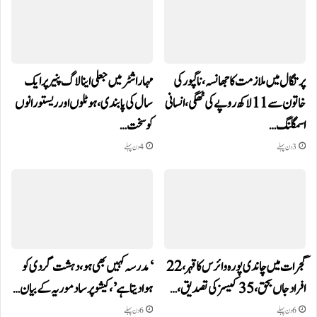
پرتگال میں ملازمت کا جھانسہ،ناگپور کی
مہاراشٹر میں جعلی اینالاگ پنیر پر ایک
خاتون سے 11 لاکھ روپے کی ٹھگی، انسانی
سال کی پابندی، ہوٹلوں اور ریستورانوں
اسمگلنگ…
کو سخت…
3 دن پہلے
4 دن پہلے
گجرات میں چاندی پورہ وائرس کا قہر، 22
‘مدرسہ کہیں بھی ہو، دہشت گردی کو
افراد جاں بحق، 35 کیسز کی تصدیق،…
ہوا دیتا ہے’، کیشو پرساد موریہ کے بیان…
6 دن پہلے
6 دن پہلے