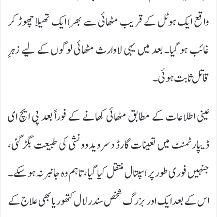
واقع ایک ہوٹل کے قریب مٹھائی سے بھرا ایک تھیلا چھوڑ کر
غائب ہو گیا۔ بعد میں یہی لاوارث مٹھائی لوگوں کے لیے زہرِ
قاتل ثابت ہوئی۔
عینی اطلاعات کے مطابق مٹھائی کھانے کے فوراً بعد پی ایچ ای
ڈیپارٹمنٹ میں تعینات گارڈ دسرو یدوونشی کی طبیعت بگڑ گئی،
جنہیں فوری طور پر اسپتال منتقل کیا گیا، تاہم وہ جانبر نہ ہو سکے۔
اس کے بعد ایک اور بزرگ شخص سندر لال کتھوریا بھی علاج کے