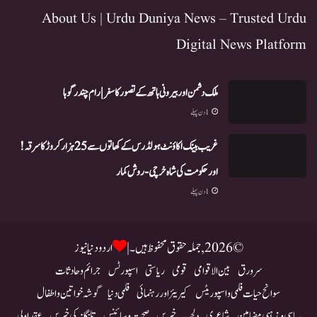
About Us | Urdu Duniya News – Trusted Urdu
Digital News Platform
ملک دشمن اور بیرونی ہاتھ کے تصور کا سفر | رام چندر گوہا
1 دن پہلے
غریب بینک اکاؤنٹ ہولڈرس کے کھاتوں سے 25 ہزار کروڑ کا سرقہ!
اور حکومت کی شاہ خرچی-روش کمار
1 دن پہلے
© 2026, جملہ حقوق محفوظ ہیں۔ |
اردو دنیا نیوز
سرورق
بین الاقوامی
قومی
ریاستی
اسپورٹس
جرائم و حادثات
سوانح حیات فلمی و اسپوریٹس
کیریئر اور رہنمائی
فلمی دنیا
گوشہ خواتین و اطفال
سیاسی و مذہبی مضامین
شاعری
دلچسپ خبریں
صحت و سائنس
تلنگانہ کی خبریں
عقد اولی