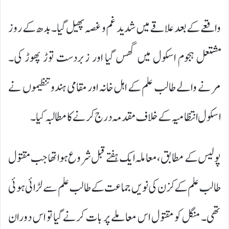
واقعے کے بعد علاقے میں شدید غم و غصہ پھیل گیا۔ بدھ کے روز
مشتعل ہجوم اسکول میں گھس گیا اور زبردست توڑ پھوڑ کی۔
مرنے والے طالب علم کے اہل خانہ اور مقامی ہندو تنظیموں نے
اسکول انتظامیہ کے خلاف مقدمہ درج کرنے کا مطالبہ کیا۔
پولیس کے مطابق، معاملہ ایک ہفتے قبل شروع ہوا تھا جب مقتول
طالب علم کے کزن کی نویں جماعت کے طالب علم سے لڑائی ہوئی
تھی۔ منگل کو مقتول اس معاملے پر بات کرنے گیا تو اس دوران