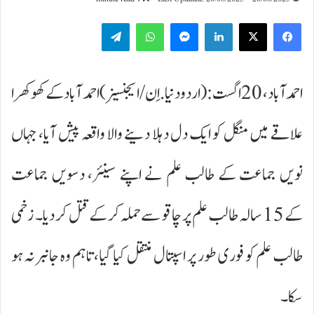
Telegram
WhatsApp
Messenger
LinkedIn
احمد آباد، 20 اگست:(اردودنیا.اِن/ایجنسیز)احمد آباد کے کھوکھرا
علاقے میں منگل کو ایک دل دہلا دینے والا واقعہ پیش آیا، جہاں
نویں جماعت کے طالب علم نے اپنے سینئر، دسویں جماعت
کے 15 سالہ طالب علم پر چاقو سے حملہ کر کے قتل کر دیا۔ زخمی
طالب علم کو فوری طور پر اسپتال منتقل کیا گیا، تاہم وہ جانبر نہ ہو
سکا۔