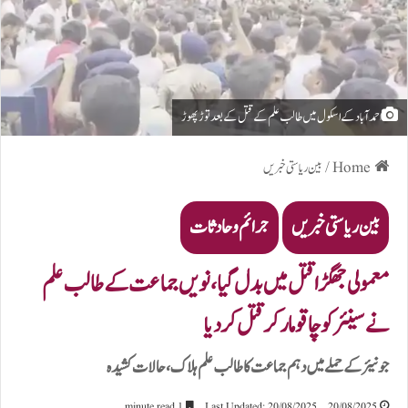
احمد آباد کے اسکول میں طالب علم کے قتل کے بعد توڑ پھوڑ
Home
/
بین ریاستی خبریں
بین ریاستی خبریں
جرائم و حادثات
معمولی جھگڑا قتل میں بدل گیا، نویں جماعت کے طالب علم
نے سینئر کو چاقو مار کر قتل کر دیا
جونیئر کے حملے میں دہم جماعت کا طالب علم ہلاک، حالات کشیدہ
1 minute read
Last Updated: 20/08/2025
20/08/2025