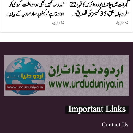
گجرات میں چاندی پورہ وائرس کا قہر، 22
‘مدرسہ کہیں بھی ہو، دہشت گردی کو
افراد جاں بحق، 35 کیسز کی تصدیق،…
ہوا دیتا ہے’، کیشو پرساد موریہ کے بیان…
4 دن پہلے
4 دن پہلے
Important Links
Contact Us