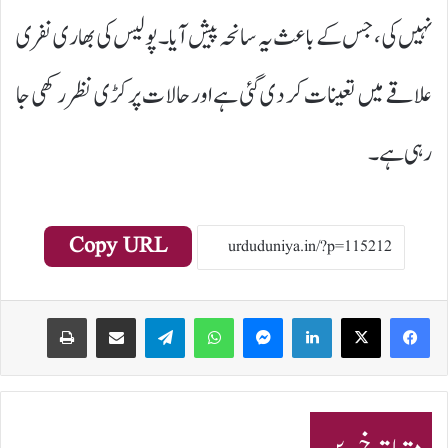
نہیں کی، جس کے باعث یہ سانحہ پیش آیا۔پولیس کی بھاری نفری
علاقے میں تعینات کر دی گئی ہے اور حالات پر کڑی نظر رکھی جا
رہی ہے۔
Copy URL
Print
Share via Email
Telegram
WhatsApp
Messenger
LinkedIn