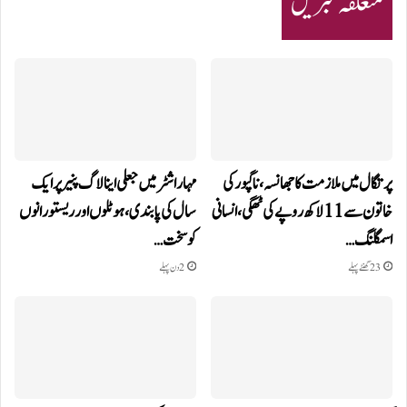
متعلقہ خبریں
پرتگال میں ملازمت کا جھانسہ،ناگپور کی
مہاراشٹر میں جعلی اینالاگ پنیر پر ایک
خاتون سے 11 لاکھ روپے کی ٹھگی، انسانی
سال کی پابندی، ہوٹلوں اور ریستورانوں
اسمگلنگ…
کو سخت…
23 گھنٹے پہلے
2 دن پہلے