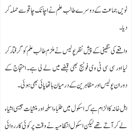
نویں جماعت کے دوسرے طالب علم نے اچانک چاقو سے حملہ کر
دیا۔
واقعے کی سنگینی کے پیش نظر پولیس نے ملزم طالب علم کو گرفتار کر
لیا اور سی سی ٹی وی فوٹیج بھی قبضے میں لے لی ہے۔ احتجاج کے
دوران پولیس اور مظاہرین کے درمیان ہاتھا پائی بھی ہوئی۔
اہل خانہ کا الزام ہے کہ اسکول میں طلباء اسلحہ اور منشیات جیسی اشیاء
لے کر آتے تھے لیکن اسکول انتظامیہ نے وقت پر کوئی کارروائی