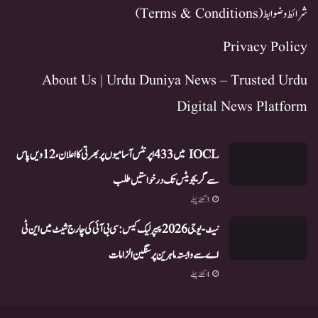
شرائط و ضوابط (Terms & Conditions)
Privacy Policy
About Us | Urdu Duniya News – Trusted Urdu
Digital News Platform
IOCL میں 433 اپرنٹس آسامیوں پر بھرتی کا اعلان، 12ویں پاس
سے گریجویٹس تک درخواستیں طلب
3 گھنٹے پہلے
نیٹ-یو جی 2026 پیپر لیک کیس: سی بی آئی کی چارج شیٹ میں این ٹی
اے سے وابستہ ماہرین پر سنگین الزامات
4 گھنٹے پہلے