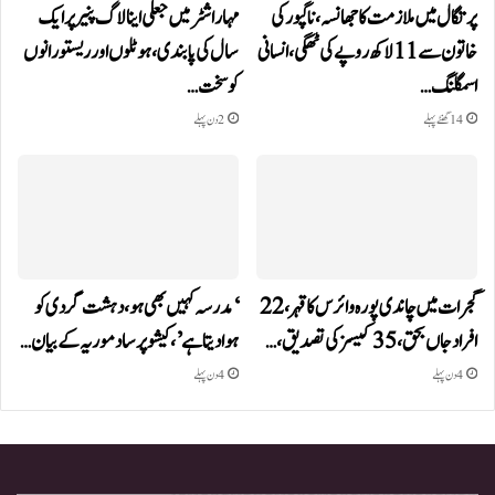
پرتگال میں ملازمت کا جھانسہ،ناگپور کی
مہاراشٹر میں جعلی اینالاگ پنیر پر ایک
خاتون سے 11 لاکھ روپے کی ٹھگی، انسانی
سال کی پابندی، ہوٹلوں اور ریستورانوں
اسمگلنگ…
کو سخت…
14 گھنٹے پہلے
2 دن پہلے
گجرات میں چاندی پورہ وائرس کا قہر، 22
‘مدرسہ کہیں بھی ہو، دہشت گردی کو
افراد جاں بحق، 35 کیسز کی تصدیق،…
ہوا دیتا ہے’، کیشو پرساد موریہ کے بیان…
4 دن پہلے
4 دن پہلے