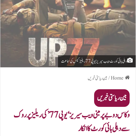
دہلی ہائی کورٹ ویب سیریز یو پی 77 ریلیز کیس کی سماعت
Home
/
بین ریاستی خبریں
بین ریاستی خبریں
وکاس دوبے پر مبنی ویب سیریز ‘یو پی 77’ کی ریلیز پر روک
سے دہلی ہائی کورٹ کا انکار