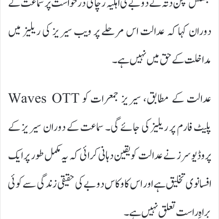
جسٹس سچن دتہ نے دوبے کی اہلیہ رچا کی درخواست پر سماعت کے
دوران کہا کہ عدالت اس مرحلے پر ویب سیریز کی ریلیز میں
مداخلت کے حق میں نہیں ہے۔
عدالت کے مطابق، سیریز جمعرات کو Waves OTT
پلیٹ فارم پر ریلیز کی جائے گی۔ سماعت کے دوران سیریز کے
پروڈیوسرز نے عدالت کو یقین دہانی کرائی کہ یہ مکمل طور پر ایک
افسانوی تخلیق ہے اور اس کا وکاس دوبے کی حقیقی زندگی سے کوئی
براہِ راست تعلق نہیں ہے۔