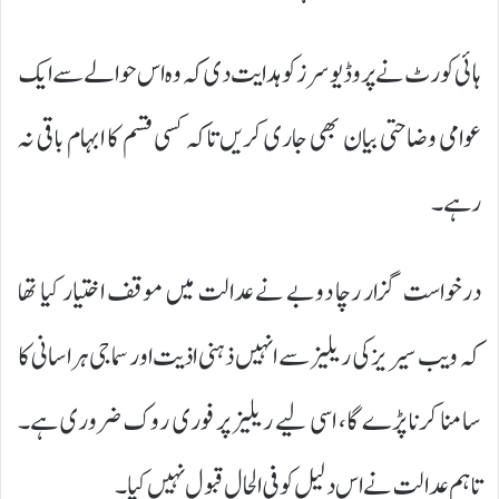
ہائی کورٹ نے پروڈیوسرز کو ہدایت دی کہ وہ اس حوالے سے ایک
عوامی وضاحتی بیان بھی جاری کریں تاکہ کسی قسم کا ابہام باقی نہ
رہے۔
درخواست گزار رچا دوبے نے عدالت میں موقف اختیار کیا تھا
کہ ویب سیریز کی ریلیز سے انہیں ذہنی اذیت اور سماجی ہراسانی کا
سامنا کرنا پڑے گا، اسی لیے ریلیز پر فوری روک ضروری ہے۔
تاہم عدالت نے اس دلیل کو فی الحال قبول نہیں کیا۔