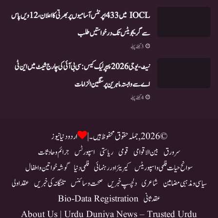
IOCL میں 433 اپرنٹس آسامیوں پر بھرتی کا اعلان، 12ویں پاس
سے گریجویٹس تک درخواستیں طلب
3 گھنٹے پہلے
نیٹ-یو جی 2026 پیپر لیک کیس: سی بی آئی کی چارج شیٹ میں این ٹی
اے سے وابستہ ماہرین پر سنگین الزامات
4 گھنٹے پہلے
© 2026, جملہ حقوق محفوظ ہیں۔ |
اردو دنیا نیوز
سرورق
بین الاقوامی
قومی
ریاستی
اسپورٹس
جرائم و حادثات
سوانح حیات فلمی و اسپوریٹس
کیریئر اور رہنمائی
فلمی دنیا
گوشہ خواتین و اطفال
سیاسی و مذہبی مضامین
شاعری
دلچسپ خبریں
صحت و سائنس
تلنگانہ کی خبریں
عقد اولی
عقد ثانی
Bio-Data Registration
About Us | Urdu Duniya News – Trusted Urdu