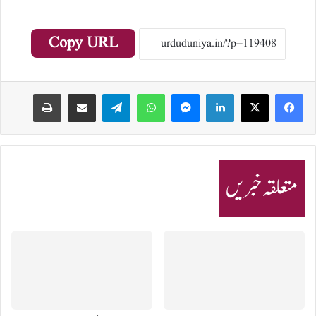
Copy URL
Print
Share via Email
Telegram
WhatsApp
Messenger
LinkedIn
متعلقہ خبریں