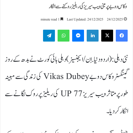
وکاس دوبے پر مبنی ویب سیریز کی ریلیز روکنے سے انکار
1 minute read
Last Updated: 24/12/2025
24/12/2025
Telegram
WhatsApp
Messenger
LinkedIn
نئی دہلی:(اردودنیا.اِن/ایجنسیز) دہلی ہائی کورٹ نے بدھ کے روز
گینگسٹر وکاس دوبے Vikas Dubey کی زندگی سے مبینہ
طور پر متاثر ویب سیریز UP 77 کی ریلیز پر روک لگانے سے
انکار کر دیا۔