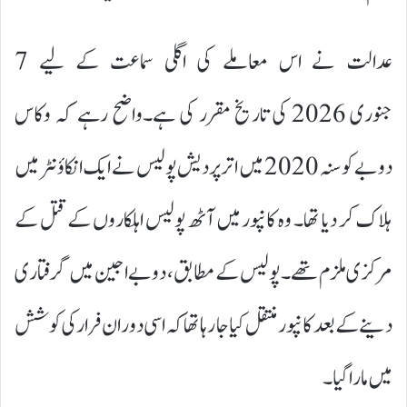
عدالت نے اس معاملے کی اگلی سماعت کے لیے 7
جنوری 2026 کی تاریخ مقرر کی ہے۔واضح رہے کہ وکاس
دوبے کو سنہ 2020 میں اترپردیش پولیس نے ایک انکاؤنٹر میں
ہلاک کر دیا تھا۔ وہ کانپور میں آٹھ پولیس اہلکاروں کے قتل کے
مرکزی ملزم تھے۔ پولیس کے مطابق، دوبے اجین میں گرفتاری
دینے کے بعد کانپور منتقل کیا جا رہا تھا کہ اسی دوران فرار کی کوشش
میں مارا گیا۔