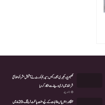
لکھیم پور کھیری تشدد کیس: سپریم کورٹ نے آشیش مشرا کو ضمانتی
شرائط میں نرمی دینے سے انکار کر دیا
1 گھنٹہ پہلے
تلنگانہ: انٹر پاس طالبات کے لیے مفت پائلٹ ٹریننگ، 20 ماہ میں