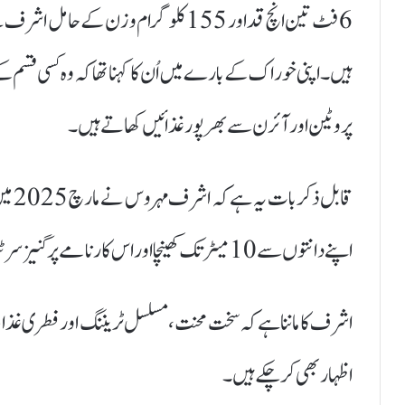
ہیں۔ اپنی خوراک کے بارے میں اُن کا کہنا تھا کہ وہ کسی قسم
پروٹین اور آئرن سے بھرپور غذائیں کھاتے ہیں۔
اپنے دانتوں سے 10 میٹر تک کھینچا اور اس کارنامے پر گنیز سرٹیفکیٹ بھی حاصل کیا۔
اشرف کا ماننا ہے کہ سخت محنت، مسلسل ٹریننگ اور فطری غذا ہ
اظہار بھی کر چکے ہیں۔