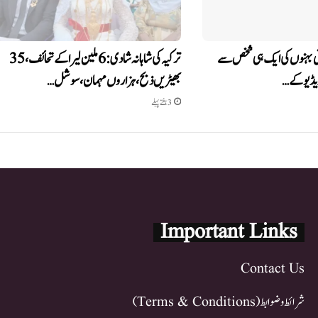
قی بہنوں کی ایک ہی شخص سے
ترکیہ کی شاہانہ شادی: 6 ملین لیرا کے تحائف، 35
ویڈیو کے…
بھیڑیں ذبح، ہزاروں مہمان، سوشل…
3 ہفتے پہلے
Important Links
Contact Us
شرائط و ضوابط (Terms & Conditions)