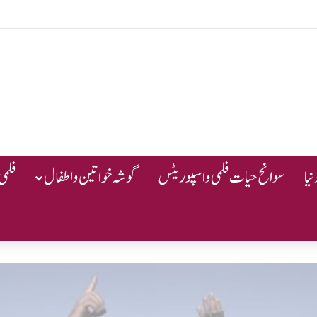
یا
سوانح حیات فلمی و اسپوریٹس
گوشہ خواتین و اطفال
فلمی 