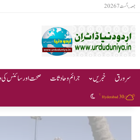
جمعہ, اگست 7 2026
سرورق
خبریں
جرائم و حادثات
صحت اور سائنس کی دن
℃
30
Switch skin
Hyderabad