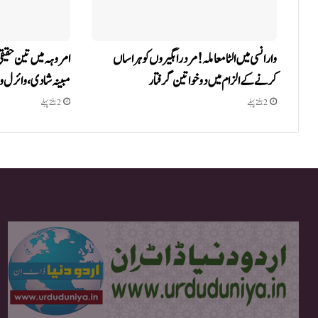
وارانسی میں الٹا معاملہ! مرد راہگیروں کو ہراساں
امروہہ میں تین حقی
کرنے کے الزام میں دو خواتین گرفتار
مبینہ شادی، وائرل 
2 ہفتے پہلے
2 ہفتے پہلے