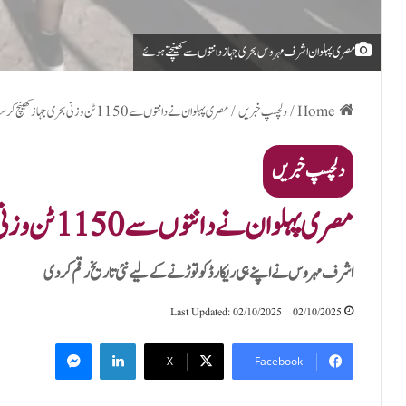
مصری پہلوان اشرف مہروس بحری جہاز دانتوں سے کھینچتے ہوئے
Home
/
دلچسپ خبریں
/
مصری پہلوان نے دانتوں سے 1150 ٹن وزنی بحری جہاز کھینچ کر سب کو حیران کردیا
دلچسپ خبریں
مصری پہلوان نے دانتوں سے 1150 ٹن وزنی بحری جہاز کھینچ کر سب کو حیران کردیا
اشرف مہروس نے اپنے ہی ریکارڈ کو توڑنے کے لیے نئی تاریخ رقم کردی
Last Updated: 02/10/2025
02/10/2025
Messenger
LinkedIn
X
Facebook