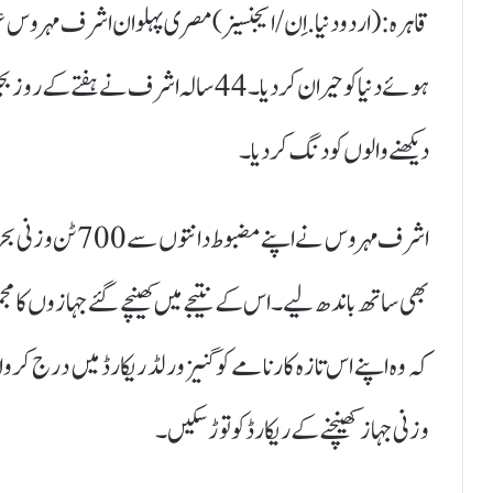
قاہرہ :(اردودنیا.اِن/ایجنسیز)مصری پہلوان اشرف مہروس عر
ہوئے دنیا کو حیران کردیا۔ 44 سالہ اشرف ن
دیکھنے والوں کو دنگ کر دیا۔
اشرف مہروس نے اپ
وزنی جہاز کھینچنے کے ریکارڈ کو توڑ سکیں۔