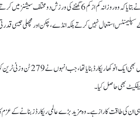
6 فٹ تین انچ قد اور 155 کلوگرام وزن کے حامل اشرف نے بتایا کہ وہ روزانہ کم از کم 6 گھنٹے کی ورزش دو مختلف سیشنز میں کر
 کے سپلیمنٹس استعمال نہیں کرتے بلکہ انڈے، چکن اور مچھلی جیسی قدرتی
قابل ذکر بات یہ ہے کہ اشرف مہروس نے مارچ 2025 میں بھی ایک انوکھا ریکارڈ بنایا تھا، جب انہوں نے 279 ٹن وزنی ٹ
ی ان کی طاقت کا راز ہے۔ وہ مزید بڑے عالمی ریکارڈز بنانے کے عزم کا