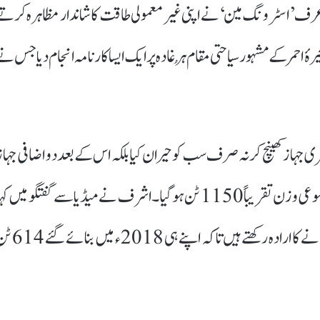
ف ’اسٹرونگ مین‘ نے اپنی غیر معمولی طاقت کا شاندار مظاہرہ کرتے
ے ہفتے کے روز بحیرۂ احمر کے مشہور سیاحتی مقام ہُرغادہ پر ایک ایسا کارنامہ انجام دیا جس ن
نے مضبوط دانتوں سے 700 ٹن وزنی بحری جہاز کھینچ کر نہ صرف سب کو حیران کیا بلکہ اس کے بعد دو اضافی جہا
بھی ساتھ باندھ لیے۔ اس کے نتیجے میں کھینچے گئے جہازوں کا مجموعی وزن تقریباً 1150 ٹن ہو گیا۔اشرف نے میڈیا سے گفتگو میں ک
کہ وہ اپنے اس تازہ کارنامے کو گنیز ورلڈ ریکارڈ میں درج کروانے کا ارادہ رکھتے ہیں تاکہ اپن