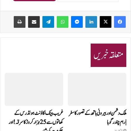
Print
Share via Email
Telegram
WhatsApp
Messenger
LinkedIn
متعلقہ خبریں
ملک دشمن اور بیرونی ہاتھ کے تصور کا سفر
غریب بینک اکاؤنٹ ہولڈرس کے
| رام چندر گوہا
کھاتوں سے 25 ہزار کروڑ کا سرقہ!اور