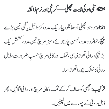
🐟
تلی ہوئی ثابت مچھلی — کرنچی اور نرم ذائقہ
اجزاء:
روہو مچھلی آدھا کلو، پیاز ایک عدد، کڑوا تیل یا گھی تین بڑے
چمچ، ٹماٹر دو عدد، لہسن چار جوئے، سبز مرچ تین عدد، کشمش ایک
بڑا چمچ، رائی تھوڑی سی، نمک اور کالی مرچ حسبِ ضرورت، ڈبل
روٹی کا خشک چورا تھوڑا سا۔
ترکیب:
مچھلی کو صاف کر کے نمک، کالی مرچ اور رائی لگائیں، پھر
ڈبل روٹی کے چورے میں لپیٹیں۔