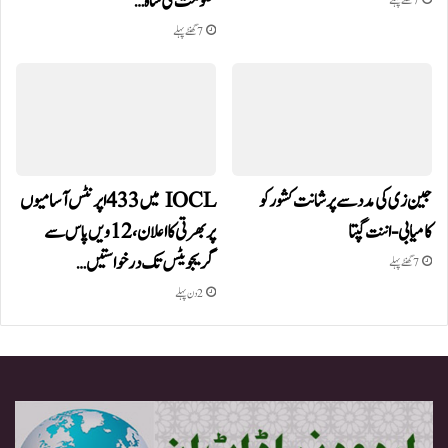
حکومت کی شاہ…
7 گھنٹے پہلے
7 گھنٹے پہلے
جین زی کی مدد سے پرشانت کشور کو
IOCL میں 433 اپرنٹس آسامیوں
کامیابی-اننت گپتا
پر بھرتی کا اعلان، 12ویں پاس سے
گریجویٹس تک درخواستیں…
7 گھنٹے پہلے
2 دن پہلے