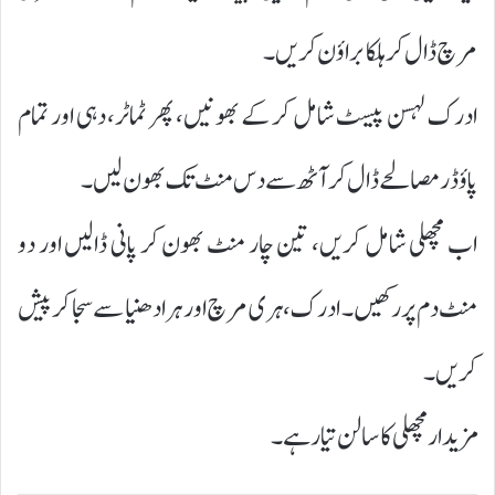
مرچ ڈال کر ہلکا براؤن کریں۔
ادرک لہسن پیسٹ شامل کر کے بھونیں، پھر ٹماٹر، دہی اور تمام
پاؤڈر مصالحے ڈال کر آٹھ سے دس منٹ تک بھون لیں۔
اب مچھلی شامل کریں، تین چار منٹ بھون کر پانی ڈالیں اور دو
منٹ دم پر رکھیں۔ ادرک، ہری مرچ اور ہرا دھنیا سے سجا کر پیش
کریں۔
مزیدار مچھلی کا سالن تیار ہے۔