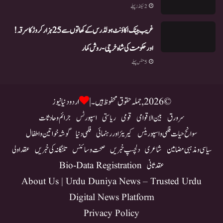
2 سیکنڈز پہلے
غریب بینک اکاؤنٹ ہولڈرس کے کھاتوں سے 25 ہزار کروڑ کا سرقہ!
اور حکومت کی شاہ خرچی-روش کمار
5 منٹس پہلے
© 2026, جملہ حقوق محفوظ ہیں۔ |
اردو دنیا نیوز
سرورق
بین الاقوامی
قومی
ریاستی
اسپورٹس
جرائم و حادثات
سوانح حیات فلمی و اسپوریٹس
کیریئر اور رہنمائی
فلمی دنیا
گوشہ خواتین و اطفال
سیاسی و مذہبی مضامین
شاعری
دلچسپ خبریں
صحت و سائنس
تلنگانہ کی خبریں
عقد اولی
عقد ثانی
Bio-Data Registration
About Us | Urdu Duniya News – Trusted Urdu
Digital News Platform
Privacy Policy