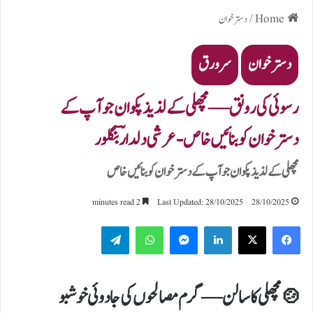
Home
/
دسترخوان
دسترخوان
سرورق
رسوئی کی رونق — مچھلی کے لذیذ پکوان جو آپ کے
دسترخوان کو بنائیں خاص- عرشی دلدارؔ بنگلور
مچھلی کے لذیذ پکوان جو آپ کے دسترخوان کو بنائیں خاص
2 minutes read
Last Updated: 28/10/2025
28/10/2025
Telegram
WhatsApp
Messenger
LinkedIn
🍲
مچھلی کا سالن — گرم مصالحوں کی جادوئی خوشبو