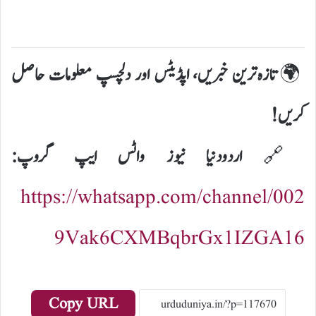
🌍
تازہ ترین خبریں، اپڈیٹس اور دلچسپ معلومات حاصل
کریں!
🔗
اردو دنیا نیوز واٹس ایپ گروپ:
https://whatsapp.com/channel/002
9Vak6CXMBqbrGx1IZGA16
Copy URL