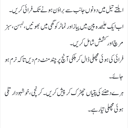
ابلتے تیل میں دونوں جانب سے براؤن ہونے تک فرائی کریں۔
اب ایک علیحدہ پین میں پیاز اور ٹماٹر کو گھی میں بھونیں، لہسن، سبز
مرچ اور کشمش شامل کریں۔
فرائی کی ہوئی مچھلی ڈال کر ہلکی آنچ پر چند منٹ دم دیں تاکہ نرم ہو
جائے۔
ہرے دھنئے کی پتیاں چھڑک کر پیش کریں۔ کرنچی، خوشبودار تلی
ہوئی مچھلی تیار ہے۔