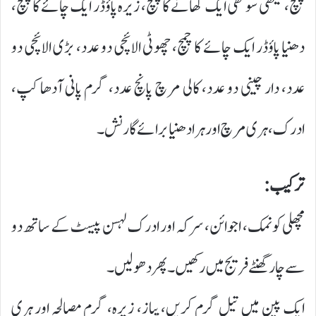
چمچ، میتھی سوکھی ایک کھانے کا چمچ، زیرہ پاؤڈر ایک چائے کا چمچ،
دھنیا پاؤڈر ایک چائے کا چمچ، چھوٹی الائچی دو عدد، بڑی الائچی دو
عدد، دار چینی دو عدد، کالی مرچ پانچ عدد، گرم پانی آدھا کپ،
ادرک، ہری مرچ اور ہرا دھنیا برائے گارنش۔
ترکیب:
مچھلی کو نمک، اجوائن، سرکہ اور ادرک لہسن پیسٹ کے ساتھ دو
سے چار گھنٹے فریج میں رکھیں۔ پھر دھو لیں۔
ایک پین میں تیل گرم کریں، پیاز، زیرہ، گرم مصالحہ اور ہری