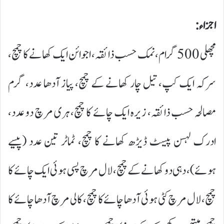
اجزاء:
مچھلی 500 گرام، نمک حسب ذائقہ، اجوائن ایک کھانے کا چمچ،
سرکہ ایک کپ، تیل چار کھانے کے چمچ، پیاز آدھا عدد، گرم
مصالحہ حسب ذائقہ، زیرہ ایک چائے کا چمچ، ہری مرچ دو عدد،
ادرک لہسن پیسٹ ڈیڑھ کھانے کا چمچ، ٹماٹر تین عدد (پیسے
ہوئے)، دہی دو کھانے کے چمچ، لال مرچ پسی ہوئی ایک چائے کا
چمچ، لال مرچ کٹی ہوئی آدھا چائے کا چمچ، کالی مرچ آدھا چائے کا