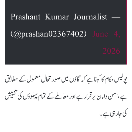
— Prashant Kumar Journalist
(@prashan02367402)
June 4,
2026
پولیس حکام کا کہنا ہے کہ گاؤں میں صورتحال معمول کے مطابق
ہے، امن و امان برقرار ہے اور معاملے کے تمام پہلوؤں کی تفتیش
کی جا رہی ہے۔