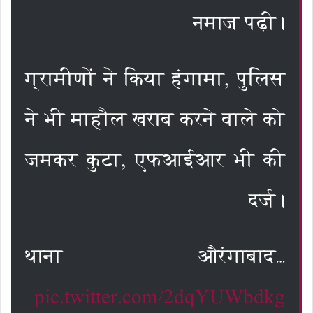
नमाज पढ़ी।
ग्रामीणों ने किया हंगामा, पुलिस
ने भी माहौल खराब करने वाले को
जमकर कुटा, एफआईआर भी की
दर्ज।
थाना औरंगाबाद…
pic.twitter.com/2dqYUWbdkg