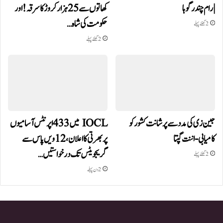
| رام چندر گوہا
کھاتوں سے 25 ہزار کروڑ کا سرقہ!اور
حکومت کی شاہ…
2 گھنٹے پہلے
2 گھنٹے پہلے
جین زی کی مدد سے پرشانت کشور کو
IOCL میں 433 اپرنٹس آسامیوں
کامیابی-اننت گپتا
پر بھرتی کا اعلان، 12ویں پاس سے
گریجویٹس تک درخواستیں…
2 گھنٹے پہلے
2 دن پہلے