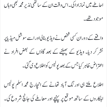
احاطے میں نماز ادا کی۔ اس وقت ان کے ساتھی نذیر محمد بھی وہاں
موجود تھے۔
واقعے کے دوران کسی شخص نے ویڈیو بنا لی اور اسے سوشل میڈیا پر
نشر کر دیا۔ ویڈیو کے پھیلنے کے بعد گاؤں کے بعض افراد نے
اعتراض ظاہر کیا جس کے بعد پولیس کو اطلاع دی گئی۔
اطلاع ملتے ہی اورنگ آباد تھانے کے انچارج محمد اسلم پولیس
اہلکاروں کے ساتھ موقع پر پہنچے اور معاملے کی جانچ شروع کی۔