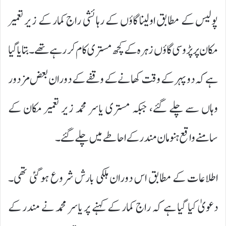
پولیس کے مطابق اولینا گاؤں کے رہائشی راج کمار کے زیر تعمیر
مکان پر پڑوسی گاؤں زہرہ کے کچھ مستری کام کر رہے تھے۔ بتایا گیا
ہے کہ دوپہر کے وقت کھانے کے وقفے کے دوران بعض مزدور
وہاں سے چلے گئے، جبکہ مستری یاسر محمد زیر تعمیر مکان کے
سامنے واقع ہنومان مندر کے احاطے میں چلے گئے۔
اطلاعات کے مطابق اس دوران ہلکی بارش شروع ہو گئی تھی۔
دعویٰ کیا گیا ہے کہ راج کمار کے کہنے پر یاسر محمد نے مندر کے