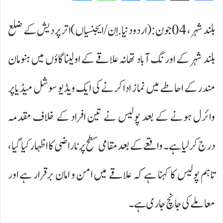
بلند شہر، 04 جون:(اردودنیا.اِن/ایجنسیاں)اتر پردیش کے ضلع
بلند شہر کے اورنگ آباد تھانہ علاقے کے اولینا گاؤں میں ہنومان
مندر کے احاطے میں نماز ادا کرنے کی ایک ویڈیو سوشل میڈیا پر
وائرل ہونے کے بعد پولیس نے تین افراد کے خلاف مقدمہ
درج کر لیا ہے۔ واقعے کے بعد مقامی سطح پر ناراضی کا اظہار کیا گیا،
تاہم پولیس کا کہنا ہے کہ علاقے میں امن و امان برقرار ہے اور
معاملے کی جانچ جاری ہے۔