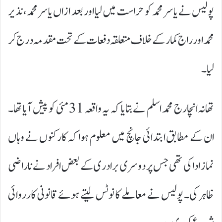
پولیس نے یاسر محمد کو حراست میں لیا اور بعد ازاں یاسر محمد، نذیر
محمد اور راج کمار کے خلاف متعلقہ دفعات کے تحت مقدمہ درج کر
لیا۔
تھانہ انچارج محمد اسلم نے بتایا کہ یہ واقعہ 31 مئی کو پیش آیا تھا۔
ان کے مطابق ابتدائی جانچ میں معلوم ہوا کہ کارکنوں نے وہاں
نماز ادا کی تھی جس پر دوسری برادری کے بعض افراد نے ناراضی
ظاہر کی۔ پولیس نے معاملے کا نوٹس لیتے ہوئے قانونی کارروائی