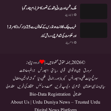
ملک دشمن اور بیرونی ہاتھ کے تصور کا سفر | رام چندر گوہا
2 سیکنڈز پہلے
غریب بینک اکاؤنٹ ہولڈرس کے کھاتوں سے 25 ہزار کروڑ کا سرقہ!
اور حکومت کی شاہ خرچی-روش کمار
5 منٹس پہلے
© 2026, جملہ حقوق محفوظ ہیں۔ |
اردو دنیا نیوز
سرورق
بین الاقوامی
قومی
ریاستی
اسپورٹس
جرائم و حادثات
سوانح حیات فلمی و اسپوریٹس
کیریئر اور رہنمائی
فلمی دنیا
گوشہ خواتین و اطفال
سیاسی و مذہبی مضامین
شاعری
دلچسپ خبریں
صحت و سائنس
تلنگانہ کی خبریں
عقد اولی
عقد ثانی
Bio-Data Registration
About Us | Urdu Duniya News – Trusted Urdu
Digital News Platform