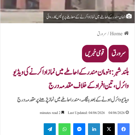
ہنومان مندر کے احاطے میں نماز ادا کرنے کے معاملے پر پولیس کارروائی
Home
/
سرورق
سرورق
قومی خبریں
بلند شہر:ہنومان مندر کے احاطے میں نماز ادا کرنے کی ویڈیو
وائرل، تین افراد کے خلاف مقدمہ درج
ویڈیو وائرل ہونے کے بعد ہنگامہ، مندر احاطے میں نماز پڑھنے پر مقدمہ درج
2 minutes read
Last Updated: 04/06/2026
04/06/2026
Telegram
WhatsApp
Messenger
LinkedIn