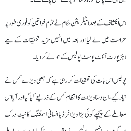
اس انکشاف کے بعد امیگریشن حکام نے تمام خواتین کو فوری طور پر
حراست میں لے لیا اور بعد میں انہیں مزید تحقیقات کے لیے
ایئرپورٹ آؤٹ پوسٹ پولیس کے حوالے کر دیا۔
پولیس اس بات کی تحقیقات کر رہی ہے کہ جعلی ویزے کس نے
تیار کیے، ان دستاویزات کا انتظام کس کے ذریعے کیا گیا اور آیا اس
معاملے کے پیچھے کوئی بڑا ویزا فراڈ یا انسانی اسمگلنگ کا نیٹ ورک