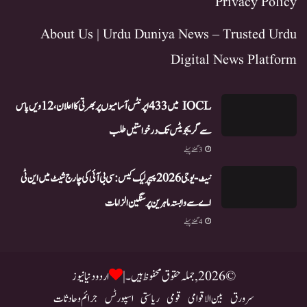
Privacy Policy
About Us | Urdu Duniya News – Trusted Urdu
Digital News Platform
IOCL میں 433 اپرنٹس آسامیوں پر بھرتی کا اعلان، 12ویں پاس
سے گریجویٹس تک درخواستیں طلب
3 گھنٹے پہلے
نیٹ-یو جی 2026 پیپر لیک کیس: سی بی آئی کی چارج شیٹ میں این ٹی
اے سے وابستہ ماہرین پر سنگین الزامات
4 گھنٹے پہلے
© 2026, جملہ حقوق محفوظ ہیں۔ |
اردو دنیا نیوز
سرورق
بین الاقوامی
قومی
ریاستی
اسپورٹس
جرائم و حادثات