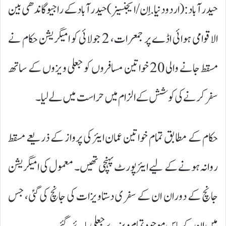
حیدرآباد:(اردودنیا.اِن/ایجنسیز) حیدرآباد کے راجیو گاندھی بین
الاقوامی ہوائی اڈے پر جمعرات، 2 جولائی کو امیگریشن حکام نے
مسقط جانے والی 20 خواتین مسافروں کو جعلی ویزوں کے ساتھ
سفر کرنے کی کوشش کے الزام میں حراست میں لے لیا۔
حکام کے مطابق تمام خواتین عمان ایئر کی پرواز کے ذریعے مسقط
روانہ ہونے کے لیے ایئرپورٹ پہنچی تھیں۔ معمول کی امیگریشن
جانچ کے دوران ان کے سفری دستاویزات کی جانچ کی گئی، جس
میں ان کے پاس موجود تمام ویزے جعلی پائے گئے۔