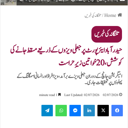
Home
/
تلنگانہ کی خبریں
تلنگانہ کی خبریں
حیدرآباد ایئرپورٹ پر جعلی ویزوں کے ذریعے مسقط جانے کی
کوشش، 20 خواتین زیرِ حراست
امیگریشن جانچ کے دوران جعلی ویزے برآمد، ویزا فراڈ اور انسانی اسمگلنگ کے
پہلوؤں پر تحقیقات جاری۔
1 minute read
Last Updated: 02/07/2026
02/07/2026
Telegram
WhatsApp
Messenger
LinkedIn