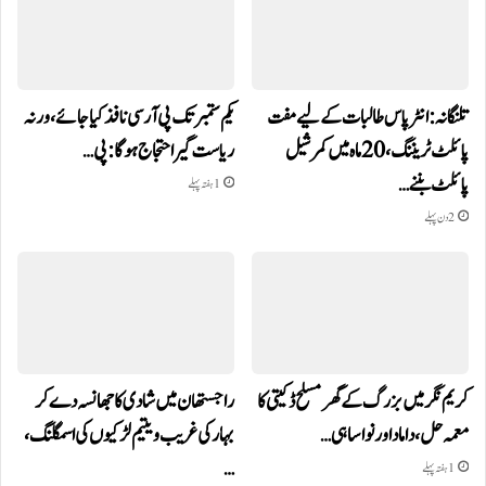
تلنگانہ: انٹر پاس طالبات کے لیے مفت
یکم ستمبر تک پی آر سی نافذ کیا جائے، ورنہ
پائلٹ ٹریننگ، 20 ماہ میں کمرشیل
ریاست گیر احتجاج ہوگا: پی…
پائلٹ بننے…
1 ہفتہ پہلے
2 دن پہلے
کریم نگر میں بزرگ کے گھر مسلح ڈکیتی کا
راجستھان میں شادی کا جھانسہ دے کر
معمہ حل، داماد اور نواسا ہی…
بہار کی غریب و یتیم لڑکیوں کی اسمگلنگ،
…
1 ہفتہ پہلے