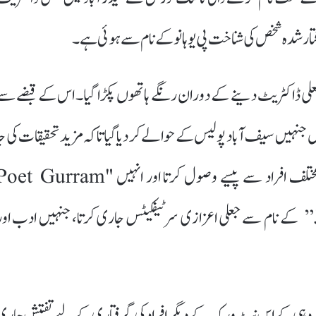
ار شدہ شخص کی شناخت پی یوہانو کے نام سے ہوئی ہے۔
جعلی ڈاکٹریٹ دینے کے دوران رنگے ہاتھوں پکڑا گیا۔ اس کے قبضے سے
یں جنہیں سیف آباد پولیس کے حوالے کر دیا گیا تاکہ مزید تحقیقات کی جا
سکیں۔ ابتدائی تحقیقات میں یہ بات سامنے آئی کہ یوہانو مختلف افراد سے پیسے وصول کرتا اور انہیں " Gurram
Jashuva Memorial Kala Parishad” کے نام سے جعلی اعزازی سرٹیفکیٹس جاری کرتا، جنہیں ادب او
ہ دہی کے اس نیٹ ورک کے دیگر افراد کی گرفتاری کے لیے تفتیش جاری