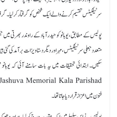
سرٹیفکیٹس تقسیم کرنے والے ایک شخص کو گرفتار کر لیا۔ گرفت
پولیس کے مطابق، یوہانو کو حیدرآباد کے راوندر بھرتی میں 
متعدد جعلی سرٹیفکیٹس، مہر اور دیگر دستاویزات برآمد کی گئی ہ
فنون میں اعزاز قرار دیا جاتا تھا۔
پولیس نے اس سلسلے میں ایک مقدمہ درج کر لیا ہے اور دھوک