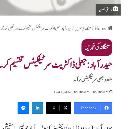
علامتی تصویر
Home
/
تلنگانہ کی خبریں
/
حیدرآباد:جعلی ڈاکٹریٹ سرٹیفکیٹس تقسیم کرنے والا شخص گرفتار
تلنگانہ کی خبریں
حیدرآباد:جعلی ڈاکٹریٹ سرٹیفکیٹس تقسیم کرن
متعدد جعلی سرٹیفکیٹس برآمد
Last Updated: 06/10/2025
06/10/2025
Messenger
LinkedIn
X
Facebook
حیدرآباد:(اردودنیا.اِن/ایجنسیز) سیف آباد پولیس اسٹیشن