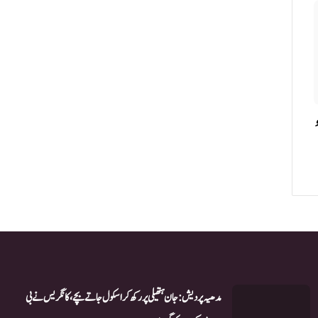
مدھیہ پردیش:جان ہتھیلی پر رکھ کر اسکول جاتے بچے، کانگریس نے بی