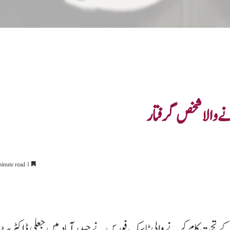
ے والا شخص گرفتار
1 minute read
 کے تحت کام کرنے والی ٹاسک فورس نے حیدرآباد میں جعلی ڈاکٹریٹ