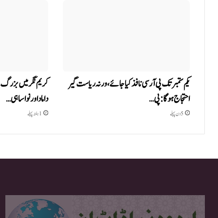
یکم ستمبر تک پی آر سی نافذ کیا جائے، ورنہ ریاست گیر
کریم نگر میں بزرگ ک
احتجاج ہوگا: پی…
داماد اور نواسا ہی…
5 دن پہلے
1 ہفتہ پہلے