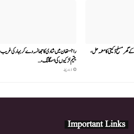
ے گھر مسلح ڈکیتی کا معمہ حل،
راجستھان میں شادی کا جھانسہ دے کر بہار کی غریب و
یتیم لڑکیوں کی اسمگلنگ،…
1 ہفتہ پہلے
Important Links