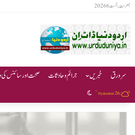
جمعرات, اگست 6 2026
سرورق
خبریں
جرائم و حادثات
صحت اور سائنس کی دن
℃
26
Switch skin
Hyderabad