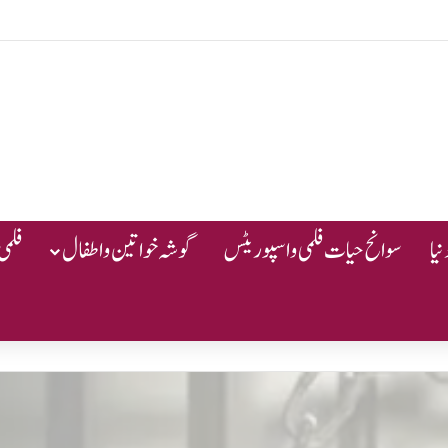
یا
سوانح حیات فلمی و اسپوریٹس
گوشہ خواتین و اطفال
فلمی 