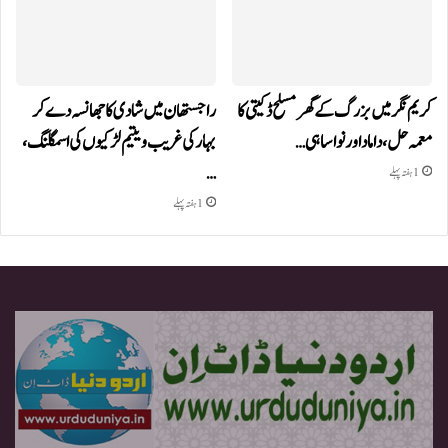
کریم نگر میں بزرگ کے گھر مسلح ڈکیتی کا
راجستھان میں شادی کا جھانسہ دے کر
معمہ حل، داماد اور نواسا ہی…
بہار کی غریب و یتیم لڑکیوں کی اسمگلنگ،
…
1 ہفتہ پہلے
1 ہفتہ پہلے