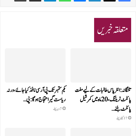
متعلقہ خبریں
تلنگانہ: انٹر پاس طالبات کے لیے مفت
یکم ستمبر تک پی آر سی نافذ کیا جائے، ورنہ
پائلٹ ٹریننگ، 20 ماہ میں کمرشیل
ریاست گیر احتجاج ہوگا: پی…
پائلٹ بننے…
7 دن پہلے
17 گھنٹے پہلے