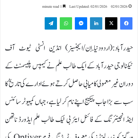
1 minute read
Last Updated: 02/01/2026
02/01/2026
Telegram
WhatsApp
Messenger
LinkedIn
حیدرآباد:(اردودنیا.اِن/ایجنسیز) انڈین انسٹی ٹیوٹ آف
ٹیکنالوجی حیدرآباد کے ایک طالب علم نے کیمپس پلیسمنٹ کے
دوران غیر معمولی کامیابی حاصل کرتے ہوئے ادارے کی تاریخ کا
سب سے بڑا جاب پیکیج اپنے نام کر لیا ہے، جہاں کمپیوٹر سائنس
اینڈ انجینئرنگ کے فائنل ایئر بی ٹیک طالب علم ایڈورڈ ناتھن
ورگیز کو نیدرلینڈز کی معروف ٹریڈنگ فرم Optiver کی