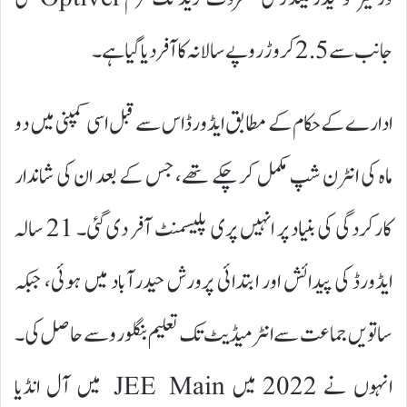
جانب سے 2.5 کروڑ روپے سالانہ کا آفر دیا گیا ہے۔
ادارے کے حکام کے مطابق ایڈورڈ اس سے قبل اسی کمپنی میں دو
ماہ کی انٹرن شپ مکمل کر چکے تھے، جس کے بعد ان کی شاندار
کارکردگی کی بنیاد پر انہیں پری پلیسمنٹ آفر دی گئی۔ 21 سالہ
ایڈورڈ کی پیدائش اور ابتدائی پرورش حیدرآباد میں ہوئی، جبکہ
ساتویں جماعت سے انٹرمیڈیٹ تک تعلیم بنگلورو سے حاصل کی۔
انہوں نے 2022 میں JEE Main میں آل انڈیا