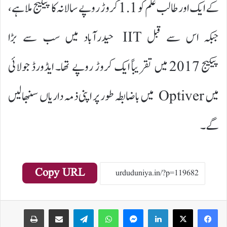
کے ایک اور طالب علم کو 1.1 کروڑ روپے سالانہ کا پیکیج ملا ہے،
جبکہ اس سے قبل IIT حیدرآباد میں سب سے بڑا
پیکیج 2017 میں تقریباً ایک کروڑ روپے تھا۔ ایڈورڈ جولائی
میں Optiver میں باضابطہ طور پر اپنی ذمہ داریاں سنبھالیں
گے۔
Copy URL
Print
Share via Email
Telegram
WhatsApp
Messenger
LinkedIn