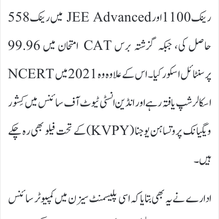
رینک 1100 اور JEE Advanced میں رینک 558
حاصل کی، جبکہ گزشتہ برس CAT امتحان میں 99.96
پرسنٹائل اسکور کیا۔ اس کے علاوہ وہ 2021 میں NCERT
اسکالرشپ یافتہ رہے اور انڈین انسٹی ٹیوٹ آف سائنس میں کِشور
ویگیانک پروتساہن یوجنا (KVPY) کے تحت فیلو بھی رہ چکے
ہیں۔
ادارے نے یہ بھی بتایا کہ اسی پلیسمنٹ سیزن میں کمپیوٹر سائنس