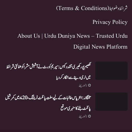
شرائط و ضوابط (Terms & Conditions)
Privacy Policy
About Us | Urdu Duniya News – Trusted Urdu
Digital News Platform
لکھیم پور کھیری تشدد کیس: سپریم کورٹ نے آشیش مشرا کو ضمانتی شرائط
میں نرمی دینے سے انکار کر دیا
1 گھنٹہ پہلے
تلنگانہ: انٹر پاس طالبات کے لیے مفت پائلٹ ٹریننگ، 20 ماہ میں کمرشیل
پائلٹ بننے کا سنہری موقع
1 گھنٹہ پہلے