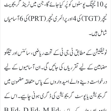
پر 10 ٹیچنگ پوسٹوں کو پُر کیا جائے گا، جن میں ٹرینڈ گریجویٹ
ٹیچر (TGT) کی 4 اور پرائمری ٹیچر (PRT) کی 6 آسامیاں
شامل ہیں۔
نوٹیفکیشن کے مطابق ٹی جی ٹی کے تحت ریاضی، سائنس اور تیلگو
مضامین کے لیے تقرریاں کی جائیں گی۔ ان آسامیوں کے لیے
درخواست دینے والے امیدواروں کے پاس متعلقہ مضمون میں
گریجویشن یا پوسٹ گریجویشن کی ڈگری ہونی چاہیے۔ اس کے
علاوہ امیدوار کے پاس B.Ed، D.Ed، M.Ed،