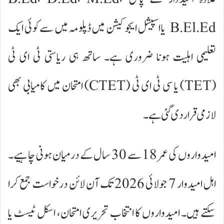
B.El.Ed یا اسپیشل ایجوکیشن میں ڈپلومہ میں سے کوئی ایک
تعلیمی اہلیت ہونا ضروری ہے۔ ساتھ ہی ریاستی ٹی ای ٹی
(TET) یا سی ٹی ای ٹی (CTET) امتحان میں کامیابی بھی
لازمی قرار دی گئی ہے۔
امیدواروں کی عمر 18 سے 30 سال کے درمیان ہونی چاہیے۔
اہل امیدوار 7 جولائی 2026 تک آن لائن درخواست جمع کرا
سکتے ہیں۔ امیدواروں کا انتخاب تحریری امتحان، اسکل ٹیسٹ یا