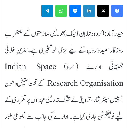
Telegram
WhatsApp
Messenger
LinkedIn
حیدرآباد:(اردودنیا.اِن ڈیسک)تدریسی ملازمتوں کے منتظر بے
روزگار امیدواروں کے لیے بڑی خوشخبری ہے۔انڈین خلائی
تحقیقاتی ادارے (اسرو)
Indian Space
Research Organisation
کے تحت ستیش دھون
اسپیس سینٹر شار، تروپتی نے مختلف تدریسی عہدوں پر تقرری کے
لیے نوٹیفکیشن جاری کیا ہے۔ ادارے کی جانب سے مجموعی طور