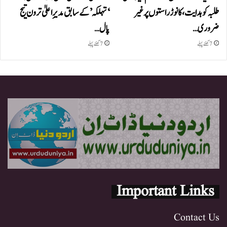
طلبہ کو ہدایت، کانوڑ راستوں پر غیر
‘تہلکہ’ کے سابق مدیرِ اعلیٰ ترون تیج
ضروری…
پال…
7 گھنٹے پہلے
7 گھنٹے پہلے
Important Links
Contact Us