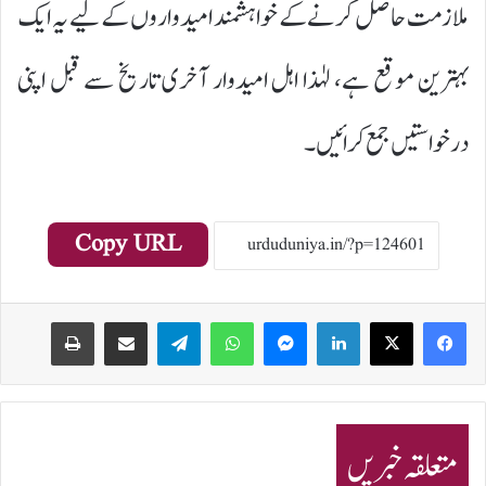
ملازمت حاصل کرنے کے خواہشمند امیدواروں کے لیے یہ ایک
بہترین موقع ہے، لہٰذا اہل امیدوار آخری تاریخ سے قبل اپنی
درخواستیں جمع کرائیں۔
Copy URL
Print
Share via Email
Telegram
WhatsApp
Messenger
LinkedIn
متعلقہ خبریں