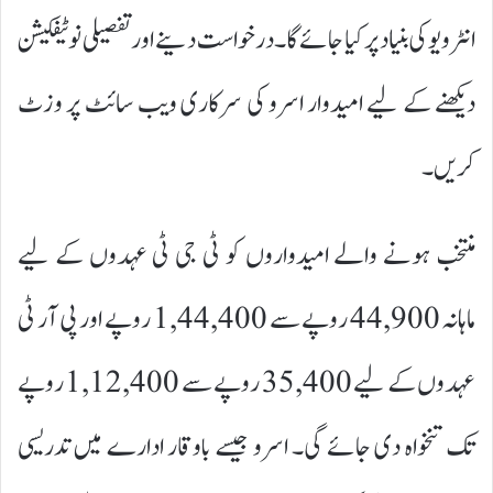
انٹرویو کی بنیاد پر کیا جائے گا۔درخواست دینے اور تفصیلی نوٹیفکیشن
دیکھنے کے لیے امیدوار اسرو کی سرکاری ویب سائٹ پر وزٹ
کریں۔
منتخب ہونے والے امیدواروں کو ٹی جی ٹی عہدوں کے لیے
ماہانہ 44,900 روپے سے 1,44,400 روپے اور پی آر ٹی
عہدوں کے لیے 35,400 روپے سے 1,12,400 روپے
تک تنخواہ دی جائے گی۔ اسرو جیسے باوقار ادارے میں تدریسی