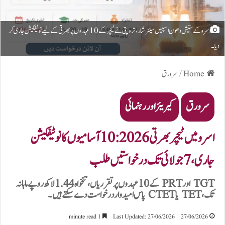
اسرو کے ستیش دھون اسپیس سینٹر شار، تروپتی نے ٹیچر کے 10 عہدوں پر بھرتی کے لیے نوٹیفکیشن جاری کر
دیا۔
Home
/
سرورق
سرورق
کیریئر اور رہنمائی
اسرو میں ٹیچر بھرتی 2026: 10 آسامیوں کا نوٹیفکیشن
جاری، 7 جولائی تک درخواستیں طلب
TGT اور PRT کے 10 عہدوں پر تقرریاں، تنخواہ 1.44 لاکھ روپے ماہانہ
تک، TET یا CTET پاس امیدوار درخواست دے سکتے ہیں۔
1 minute read
Last Updated: 27/06/2026
27/06/2026