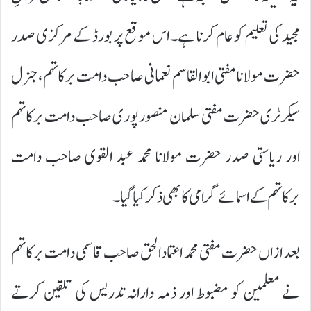
مجید کی تعلیم کو عام کرنا ہے۔ اس موقع پر بورڈ کے مرکزی صدر
حضرت مولانا مفتی ابو القاسم نعمانی صاحب دامت برکاتہم، جنرل
سیکرٹری حضرت مفتی سلمان منصورپوری صاحب دامت برکاتہم
اور ریاستی صدر حضرت مولانا محمد عبد القوی صاحب دامت
برکاتہم کے اسمائے گرامی کا بھی ذکر کیا گیا۔
بعد ازاں حضرت مفتی محمد اعتماد الحق صاحب قاسمی دامت برکاتہم
نے معلمین کو مضبوط اور ذمہ دارانہ تدریس کی تلقین کرتے