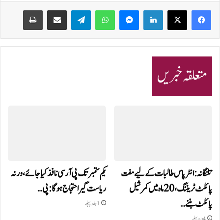
Print
Share via Email
Telegram
WhatsApp
Messenger
LinkedIn
متعلقہ خبریں
تلنگانہ: انٹر پاس طالبات کے لیے مفت
یکم ستمبر تک پی آر سی نافذ کیا جائے، ورنہ
پائلٹ ٹریننگ، 20 ماہ میں کمرشیل
ریاست گیر احتجاج ہوگا: پی…
پائلٹ بننے…
1 ہفتہ پہلے
4 دن پہلے