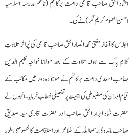
اعتماد الحق صاحب قاسمی دامت برکاتہم (ناظم مدرسہ اسلامیہ
احسن العلوم کریم نگر) نے کی۔
اجلاس کا آغاز مفتی محمد انصار الحق صاحب قاسمی کی پُراثر تلاوتِ
کلامِ پاک سے ہوا۔ تلاوت کے بعد مولانا خواجہ کلیم الدین
صاحب اسعدی دامت برکاتہم نے موجودہ دور میں مکاتب کے
قیام اور ان کی مضبوطی کی اہمیت پر تفصیلی خطاب فرمایا۔ انہوں نے
حضرت شاہ ابرار الحق صاحب اور حضرت قاری سید صدیق
صاحب باندوی رحمہما اللہ کے اخلاص اور استقامت کا خصوصی طور