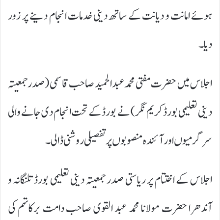
ہوئے امانت و دیانت کے ساتھ دینی خدمات انجام دینے پر زور
دیا۔
اجلاس میں حضرت مفتی محمد عبد الحمید صاحب قاسمی (صدر جمعیتہ
دینی تعلیمی بورڈ کریم نگر) نے بورڈ کے تحت انجام دی جانے والی
سرگرمیوں اور آئندہ منصوبوں پر تفصیلی روشنی ڈالی۔
اجلاس کے اختتام پر ریاستی صدر جمعیتہ دینی تعلیمی بورڈ تلنگانہ و
آندھرا حضرت مولانا محمد عبد القوی صاحب دامت برکاتہم کی