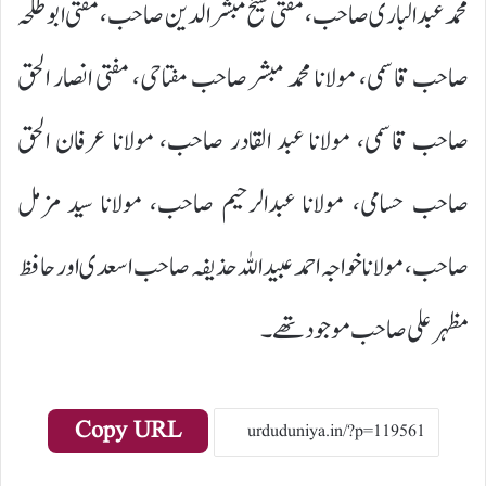
محمد عبدالباری صاحب، مفتی شیخ مبشر الدین صاحب، مفتی ابو طلحہ
صاحب قاسمی، مولانا محمد مبشر صاحب مفتاحی، مفتی انصار الحق
صاحب قاسمی، مولانا عبد القادر صاحب، مولانا عرفان الحق
صاحب حسامی، مولانا عبدالرحیم صاحب، مولانا سید مزمل
صاحب، مولانا خواجہ احمد عبید اللہ حذیفہ صاحب اسعدی اور حافظ
مظہر علی صاحب موجود تھے۔
Copy URL