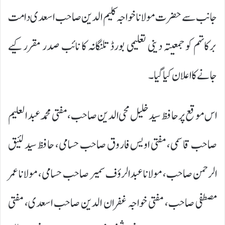
جانب سے حضرت مولانا خواجہ کلیم الدین صاحب اسعدی دامت
برکاتہم کو جمعیتہ دینی تعلیمی بورڈ تلنگانہ کا نائب صدر مقرر کیے
جانے کا اعلان کیا گیا۔
اس موقع پر حافظ سید خلیل محی الدین صاحب، مفتی محمد عبد العلیم
صاحب قاسمی، مفتی اویس فاروق صاحب حسامی، حافظ سید لئیق
الرحمن صاحب، مولانا عبدالرؤف سمیر صاحب حسامی، مولانا عمر
مصطفی صاحب، مفتی خواجہ غفران الدین صاحب اسعدی، مفتی