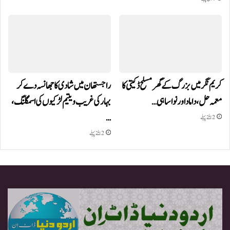
کریم نگر میں بزرگ کے گھر مسلح ڈکیتی کا
راجستھان میں شادی کا جھانسہ دے کر
معمہ حل، داماد اور نواسا ہی…
بہار کی غریب و یتیم لڑکیوں کی اسمگلنگ،
…
2 ہفتے پہلے
2 ہفتے پہلے