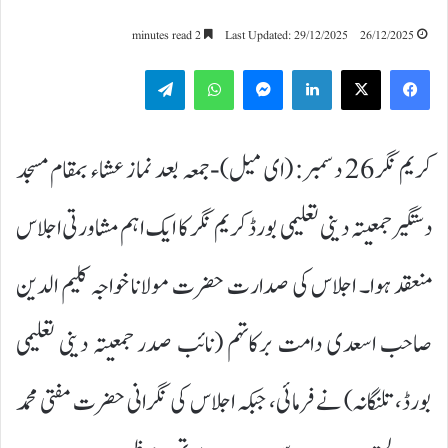
2 minutes read
Last Updated: 29/12/2025
26/12/2025
Telegram
WhatsApp
Messenger
LinkedIn
کریم نگر26 دسمبر: (ای میل)-جمعہ بعد نماز عشاء بمقام مسجد
دستگیر جمعیتہ دینی تعلیمی بورڈ کریم نگر کا ایک اہم مشاورتی اجلاس
منعقد ہوا۔ اجلاس کی صدارت حضرت مولانا خواجہ کلیم الدین
صاحب اسعدی دامت برکاتہم (نائب صدر جمعیتہ دینی تعلیمی
بورڈ، تلنگانہ) نے فرمائی، جبکہ اجلاس کی نگرانی حضرت مفتی محمد