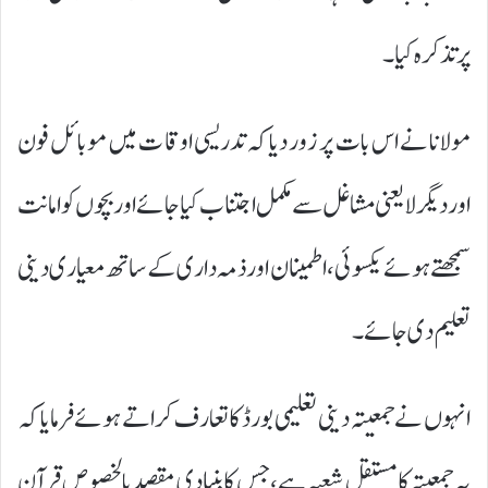
پر تذکرہ کیا۔
مولانا نے اس بات پر زور دیا کہ تدریسی اوقات میں موبائل فون
اور دیگر لایعنی مشاغل سے مکمل اجتناب کیا جائے اور بچوں کو امانت
سمجھتے ہوئے یکسوئی، اطمینان اور ذمہ داری کے ساتھ معیاری دینی
تعلیم دی جائے۔
انہوں نے جمعیتہ دینی تعلیمی بورڈ کا تعارف کراتے ہوئے فرمایا کہ
یہ جمعیتہ کا مستقل شعبہ ہے، جس کا بنیادی مقصد بالخصوص قرآنِ