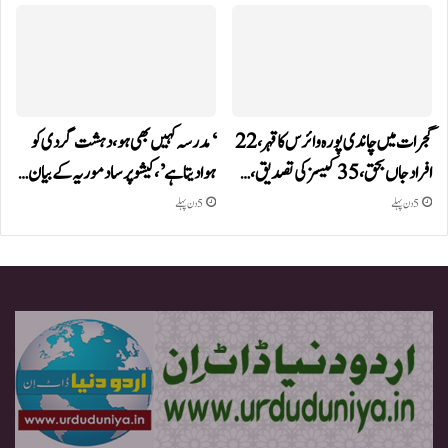
گجرات میں چاندی پورہ وائرس کا قہر، 22
‘مدرسہ کہیں بھی ہو، دہشت گردی کو
افراد جاں بحق، 35 کیسز کی تصدیق،…
ہوا دیتا ہے’، کیشو پرساد موریہ کے بیان…
5 دن پہلے
5 دن پہلے