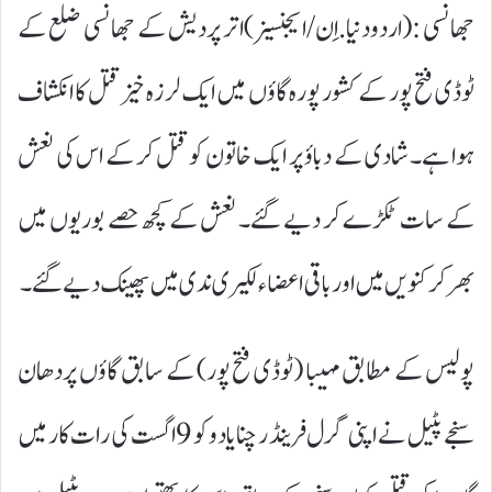
جھانسی :(اردودنیا.اِن/ایجنسیز)اتر پردیش کے جھانسی ضلع کے
ٹوڈی فتح پور کے کشور پورہ گاؤں میں ایک لرزہ خیز قتل کا انکشاف
ہوا ہے۔ شادی کے دباؤ پر ایک خاتون کو قتل کر کے اس کی نعش
کے سات ٹکڑے کر دیے گئے۔ نعش کے کچھ حصے بوریوں میں
بھر کر کنویں میں اور باقی اعضاء لکیری ندی میں پھینک دیے گئے۔
پولیس کے مطابق مہیبا (ٹوڈی فتح پور) کے سابق گاؤں پردھان
سنجے پٹیل نے اپنی گرل فرینڈ رچنا یادو کو 9 اگست کی رات کار میں