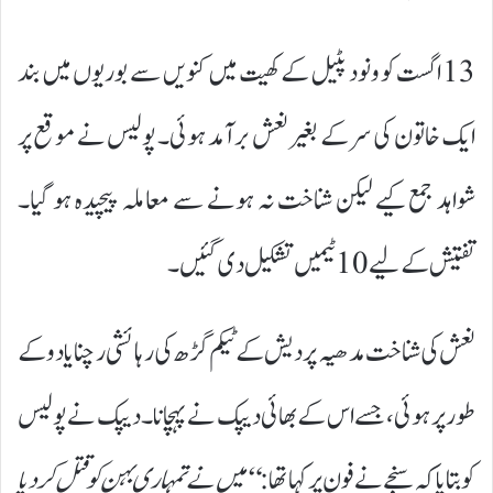
13 اگست کو ونود پٹیل کے کھیت میں کنویں سے بوریوں میں بند
ایک خاتون کی سر کے بغیر نعش برآمد ہوئی۔ پولیس نے موقع پر
شواہد جمع کیے لیکن شناخت نہ ہونے سے معاملہ پیچیدہ ہو گیا۔
تفتیش کے لیے 10 ٹیمیں تشکیل دی گئیں۔
نعش کی شناخت مدھیہ پردیش کے ٹیکم گڑھ کی رہائشی رچنا یادو کے
طور پر ہوئی، جسے اس کے بھائی دیپک نے پہچانا۔ دیپک نے پولیس
کو بتایا کہ سنجے نے فون پر کہا تھا:
“میں نے تمہاری بہن کو قتل کر دیا