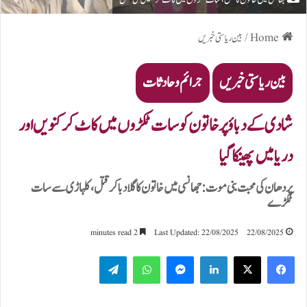
Home
/
بین ریاستی خبریں
بین ریاستی خبریں
جرائم و حادثات
شادی کے دباؤ پر خاتون کو سات ٹکڑوں میں کاٹ کر کنویں اور
دریا میں پھینکا گیا
پردھان کی محبت بنی موت: جھانسی میں خاتون کا گلا دبا کر قتل، کلہاڑی سے سات
ٹکڑے
2 minutes read
Last Updated: 22/08/2025
22/08/2025
Telegram
WhatsApp
Messenger
LinkedIn