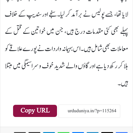
لایا تھا، جسے پولیس نے برآمد کر لیا۔سنجے اور سندیپ کے خلاف
پہلے بھی کئی مقدمات درج ہیں، جن میں خواتین کے قتل کے
معاملات بھی شامل ہیں۔اس بہیمانہ واردات نے پورے علاقے کو
ہلا کر رکھ دیا ہے اور گاؤں والے شدید خوف و سراسیمگی میں مبتلا
ہیں۔
Copy URL
Print
Share via Email
Telegram
WhatsApp
Messenger
LinkedIn