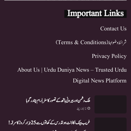
Important Links
Contact Us
شرائط و ضوابط (Terms & Conditions)
Privacy Policy
About Us | Urdu Duniya News – Trusted Urdu
Digital News Platform
ملک دشمن اور بیرونی ہاتھ کے تصور کا سفر | رام چندر گوہا
2 سیکنڈز پہلے
غریب بینک اکاؤنٹ ہولڈرس کے کھاتوں سے 25 ہزار کروڑ کا سرقہ!