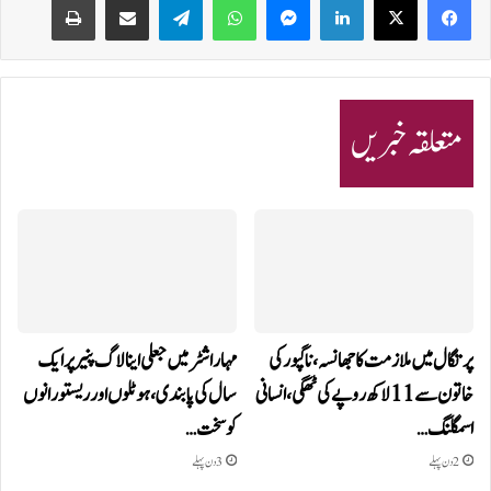
متعلقہ خبریں
پرتگال میں ملازمت کا جھانسہ،ناگپور کی
مہاراشٹر میں جعلی اینالاگ پنیر پر ایک
خاتون سے 11 لاکھ روپے کی ٹھگی، انسانی
سال کی پابندی، ہوٹلوں اور ریستورانوں
اسمگلنگ…
کو سخت…
2 دن پہلے
3 دن پہلے