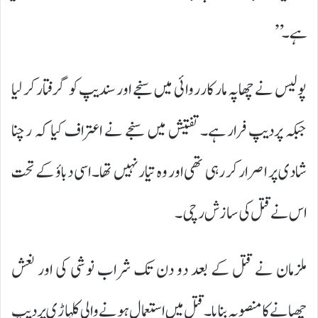
ہے۔”
پولیس نے چھاپہ مار کارروائی میں سنجے اور سندیپ کو گرفتار کر لیا
جبکہ پردیپ فرار ہے۔ تفتیش میں سنجے نے اعتراف کیا کہ رچنا
شادی پر اصرار کر رہی تھی اور وہ تیار نہیں تھا۔ اسی دباؤ کے تحت
اس نے قتل کی سازش رچی۔
ملزمان نے قتل کے بعد دو دن تک شراب نوشی کی اور نعش
چھپانے کا منصوبہ بنایا۔ قتل میں استعمال ہونے والی کلہاڑی پردیپ