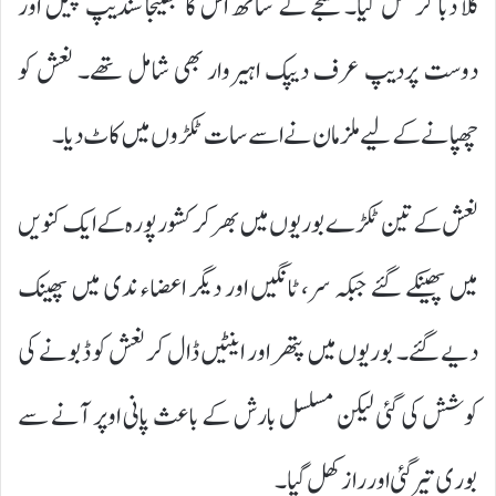
گلا دبا کر قتل کیا۔ سنجے کے ساتھ اس کا بھتیجا سندیپ پٹیل اور
دوست پردیپ عرف دیپک اہیروار بھی شامل تھے۔ نعش کو
چھپانے کے لیے ملزمان نے اسے سات ٹکڑوں میں کاٹ دیا۔
نعش کے تین ٹکڑے بوریوں میں بھر کر کشور پورہ کے ایک کنویں
میں پھینکے گئے جبکہ سر، ٹانگیں اور دیگر اعضاء ندی میں پھینک
دیے گئے۔ بوریوں میں پتھر اور اینٹیں ڈال کر نعش کو ڈبونے کی
کوشش کی گئی لیکن مسلسل بارش کے باعث پانی اوپر آنے سے
بوری تیر گئی اور راز کھل گیا۔