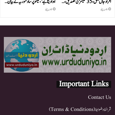
افراد جاں بحق، 35 کیسز کی تصدیق،…
ہوا دیتا ہے’، کیشو پرساد موریہ کے بیان…
6 دن پہلے
6 دن پہلے
Important Links
Contact Us
شرائط و ضوابط (Terms & Conditions)