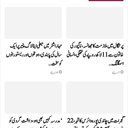
پرتگال میں ملازمت کا جھانسہ،ناگپور کی
مہاراشٹر میں جعلی اینالاگ پنیر پر ایک
خاتون سے 11 لاکھ روپے کی ٹھگی، انسانی
سال کی پابندی، ہوٹلوں اور ریستورانوں
اسمگلنگ…
کو سخت…
3 دن پہلے
4 دن پہلے
گجرات میں چاندی پورہ وائرس کا قہر، 22
‘مدرسہ کہیں بھی ہو، دہشت گردی کو