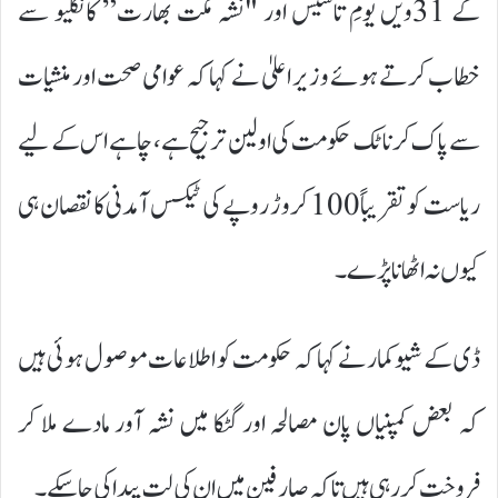
کے 31ویں یومِ تاسیس اور "نشہ مکت بھارت” کانکلیو سے
خطاب کرتے ہوئے وزیر اعلیٰ نے کہا کہ عوامی صحت اور منشیات
سے پاک کرناٹک حکومت کی اولین ترجیح ہے، چاہے اس کے لیے
ریاست کو تقریباً 100 کروڑ روپے کی ٹیکس آمدنی کا نقصان ہی
کیوں نہ اٹھانا پڑے۔
ڈی کے شیوکمار نے کہا کہ حکومت کو اطلاعات موصول ہوئی ہیں
کہ بعض کمپنیاں پان مصالحہ اور گٹکا میں نشہ آور مادے ملا کر
فروخت کر رہی ہیں تاکہ صارفین میں ان کی لت پیدا کی جا سکے۔