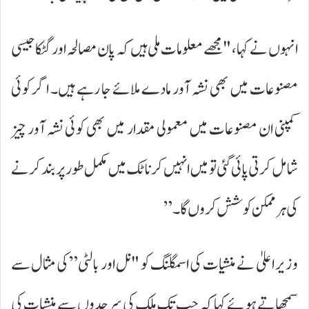
انہوں نے کہا، "مجھے معلومات ملی ہیں کہ پان مصالحہ اور گٹکا جیسی
مصنوعات میں بھی نشہ آور مادے ملائے جا رہے ہیں۔ اگر کوئی
کمپنی ان مصنوعات میں معمولی مقدار میں بھی کوئی نشہ آور چیز
شامل کرتی پائی گئی تو میں انہیں کرناٹک میں مکمل طور پر بند کرنے
کی ہر ممکن کوشش کروں گا۔”
وزیر اعلیٰ نے منشیات کی اسمگلنگ کو "نل اور بالٹی” کی مثال سے
سمجھاتے ہوئے کہا کہ جب تک ملک کی سرحدوں سے منشیات کی