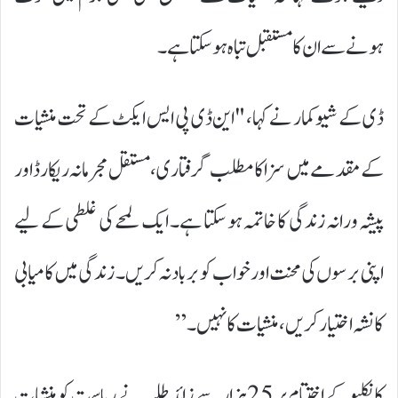
ہونے سے ان کا مستقبل تباہ ہو سکتا ہے۔
ڈی کے شیوکمار نے کہا، "این ڈی پی ایس ایکٹ کے تحت منشیات
کے مقدمے میں سزا کا مطلب گرفتاری، مستقل مجرمانہ ریکارڈ اور
پیشہ ورانہ زندگی کا خاتمہ ہو سکتا ہے۔ ایک لمحے کی غلطی کے لیے
اپنی برسوں کی محنت اور خواب کو برباد نہ کریں۔ زندگی میں کامیابی
کا نشہ اختیار کریں، منشیات کا نہیں۔”
کانکلیو کے اختتام پر 25 ہزار سے زائد طلبہ نے ریاست کو منشیات