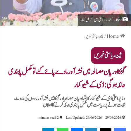
کرناٹک کے وزیر اعلیٰ ڈی کے شیوکمار
Home
/
بین ریاستی خبریں
بین ریاستی خبریں
گٹکا اور پان مصالحہ میں نشہ آور مادے پائے گئے تو مکمل پابندی
عائد ہوگی: ڈی کے شیوکمار
وزیر اعلیٰ ڈی کے شیوکمار کا انتباہ، پان مصالحہ اور گٹکا میں نشہ آور مادوں کی ملاوٹ
ثابت ہونے پر ریاست میں مکمل پابندی عائد کرنے کا اعلان
2 minutes read
Last Updated: 29/06/2026
29/06/2026
Telegram
WhatsApp
Messenger
LinkedIn