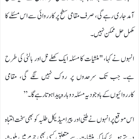
آمد جاری رہے گی، صرف مقامی سطح پر کارروائی سے اس مسئلے کا
مکمل حل ممکن نہیں۔
انہوں نے کہا، "منشیات کا مسئلہ ایک کھلے نل اور بالٹی کی طرح
ہے۔ جب تک سرحدوں پر روک نہیں لگے گی، مقامی
کارروائیوں کے باوجود یہ مسئلہ دوبارہ پیدا ہوتا رہے گا۔”
اس موقع پر انہوں نے طبی اور پیرا میڈیکل طلبہ کو بھی سخت انتباہ
دیتے ہوئے کہا کہ منشیات سے متعلق کسی بھی جرم میں ملوث