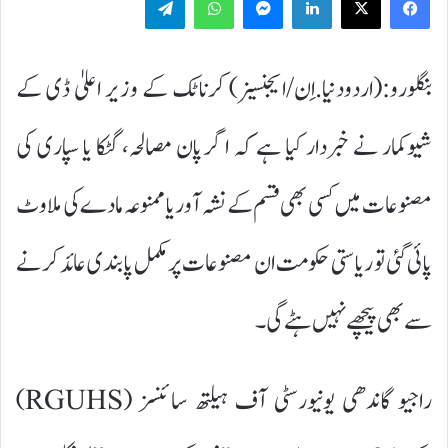
بنگلورو:(اردودنیا.اِن/ایجنسیز) کرناٹک کے وزیر اعلیٰ ڈی کے
شیوکمار نے خبردار کیا ہے کہ اگر پان مصالحہ، گٹکا یا سپاری کی
مصنوعات میں کسی بھی قسم کے نشہ آور یا ممنوعہ مادے کی ملاوٹ
پائی گئی تو ریاستی حکومت ان مصنوعات پر مکمل پابندی عائد کرنے
سے بھی پیچھے نہیں ہٹے گی۔
راجیو گاندھی یونیورسٹی آف ہیلتھ سائنسز (RGUHS)