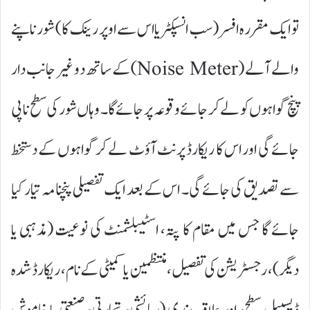
تو ایک مقررہ افسر (سب انسپکٹر یا اس سے اوپر رینک کا) شور ناپنے
والے آلے (Noise Meter) کے ساتھ دو غیر جانب دار
پنچ گواہوں کو لے کر جائے وقوعہ پر جائے گا۔ وہاں شور کی سطح ناپی
جائے گی اور اس کا ریکارڈ پرنٹ آؤٹ لے کر گواہوں کے دستخط
سے تصدیق کی جائے گی۔ اس کے بعد ایک تفصیلی پنچنامہ تیار کیا
جائے گا جس میں مقام کا پتہ، اسٹیبلشمنٹ کی نوعیت (مذہبی یا
دیگر)، رجسٹریشن کی تفصیل، منتظمین یا کمیٹی کے نام، ریکارڈ شدہ