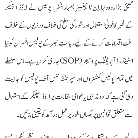
ممبئی :(اردودنیا.اِن/ایجنسیز)مہاراشٹرا پولیس نے لاؤڈ اسپیکر
کے غیر قانونی استعمال اور شور کی سطح کی خلاف ورزیوں کے خلاف
سخت اقدامات کرنے کے لیے ریاست بھر کے پولیس افسران کو نیا
اسٹینڈرڈ آپریٹنگ پروسیجر (SOP) جاری کر دیا ہے۔ اس سلسلے
میں تمام پولیس کمشنروں اور سپرنٹنڈنٹس آف پولیس کو ہدایت
دی گئی ہے کہ وہ مذہبی یا عوامی مقامات پر لاؤڈ اسپیکر کے استعمال
سے متعلق قوانین پر یکساں طور پر عمل درآمد کو یقینی بنائیں۔