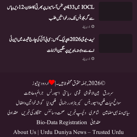
IOCL میں 433 اپرنٹس آسامیوں پر بھرتی کا اعلان، 12ویں پاس
سے گریجویٹس تک درخواستیں طلب
1 دن پہلے
نیٹ-یو جی 2026 پیپر لیک کیس: سی بی آئی کی چارج شیٹ میں این ٹی
اے سے وابستہ ماہرین پر سنگین الزامات
1 دن پہلے
© 2026, جملہ حقوق محفوظ ہیں۔ |
اردو دنیا نیوز
سرورق
بین الاقوامی
قومی
ریاستی
اسپورٹس
جرائم و حادثات
سوانح حیات فلمی و اسپوریٹس
کیریئر اور رہنمائی
فلمی دنیا
گوشہ خواتین و اطفال
سیاسی و مذہبی مضامین
شاعری
دلچسپ خبریں
صحت و سائنس
تلنگانہ کی خبریں
عقد اولی
عقد ثانی
Bio-Data Registration
About Us | Urdu Duniya News – Trusted Urdu