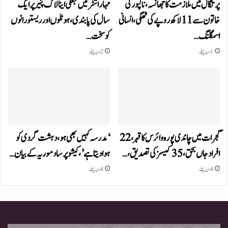
پرتگال میں ملازمت کا جھانسہ،ناگپور کی
مہاراشٹر میں جعلی اینالاگ پنیر پر ایک
خاتون سے 11 لاکھ روپے کی ٹھگی، انسانی
سال کی پابندی، ہوٹلوں اور ریستورانوں
اسمگلنگ…
کو سخت…
1 دن پہلے
2 دن پہلے
گجرات میں چاندی پورہ وائرس کا قہر، 22
‘مدرسہ کہیں بھی ہو، دہشت گردی کو
افراد جاں بحق، 35 کیسز کی تصدیق،…
ہوا دیتا ہے’، کیشو پرساد موریہ کے بیان…
4 دن پہلے
4 دن پہلے