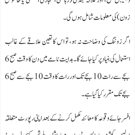
ڈیسیبل سطح، اور علاقہ بندی (رہائشی، تجارتی، صنعتی یا خاموش
زون) کی معلومات شامل ہوں گی۔
اگر زوننگ کی وضاحت نہ ہو، تو اس کا تعین علاقے کے غالب
استعمال کی بنیاد پر کیا جائے گا۔ ہدایت نامے میں دن کا وقت صبح 6
بجے سے رات 10 بجے تک اور رات کا وقت 10 بجے سے صبح 6
بجے تک مقرر کیا گیا ہے۔
افسر جائے وقوعہ کا معائنہ مکمل کرنے کے بعد اپنی رپورٹ متعلقہ