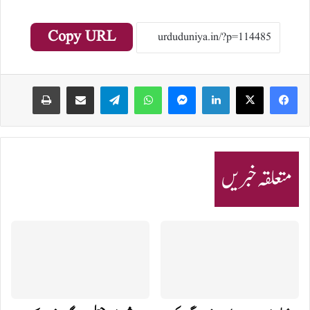
Copy URL
Print
Share via Email
Telegram
WhatsApp
Messenger
LinkedIn
متعلقہ خبریں