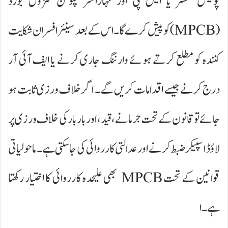
پولیس کمشنر یا ایس پی اور مہاراشٹر پلوشن کنٹرول بورڈ
(MPCB) کو پیش کرے گا۔ اس کے بعد سینئر افسران شکایت
کنندہ کو مطلع کرتے ہوئے وارننگ جاری کرنے یا ایف آئی آر
درج کرنے جیسے اقدامات کریں گے۔ اگر خلاف ورزی ثابت ہو
جائے تو قانون کے تحت جرمانے، قید، اور بار بار کی خلاف ورزی پر
لاؤڈ اسپیکر ضبط کرنے اور عدالتی کارروائی کی جا سکتی ہے۔ ماحولیاتی
قوانین کے تحت MPCB بھی علیحدہ کارروائی کا اختیار رکھتا
ہے۔ا