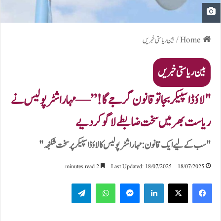
Home
/
بین ریاستی خبریں
بین ریاستی خبریں
"لاؤڈ اسپیکر بجا تو قانون گرجے گا!” — مہاراشٹر پولیس نے
ریاست بھر میں سخت ضابطے لاگو کر دیے
"سب کے لیے ایک قانون: مہاراشٹر پولیس کا لاؤڈ اسپیکر پر سخت شکنجہ"
2 minutes read
Last Updated: 18/07/2025
18/07/2025
Telegram
WhatsApp
Messenger
LinkedIn