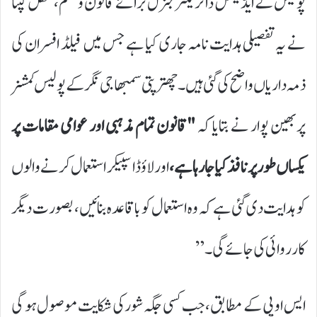
پولیس کے ایڈیشنل ڈائریکٹر جنرل برائے قانون و نظم، نکھل گپتا
نے یہ تفصیلی ہدایت نامہ جاری کیا ہے جس میں فیلڈ افسران کی
ذمہ داریاں واضح کی گئی ہیں۔ چھترپتی سمبھاجی نگر کے پولیس کمشنر
پربھین پوار نے بتایا کہ
"قانون تمام مذہبی اور عوامی مقامات پر
یکساں طور پر نافذ کیا جا رہا ہے،
اور لاؤڈ اسپیکر استعمال کرنے والوں
کو ہدایت دی گئی ہے کہ وہ استعمال کو باقاعدہ بنائیں، بصورت دیگر
کارروائی کی جائے گی۔”
ایس او پی کے مطابق، جب کسی جگہ شور کی شکایت موصول ہو گی