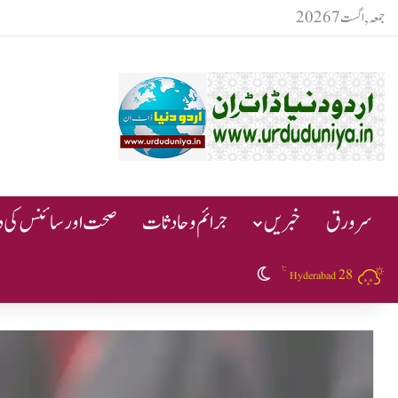
جمعہ, اگست 7 2026
سرورق
خبریں
جرائم و حادثات
صحت اور سائنس کی دن
℃
28
Switch skin
Hyderabad