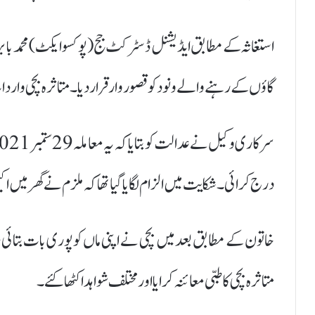
استغاثہ کے مطابق ایڈیشنل ڈسٹرکٹ جج (پوکسو ایکٹ) محمد بابر خا
گاؤں کے رہنے والے ونود کو قصوروار قرار دیا۔ متاثرہ بچی واردات کے وق
درج کرائی۔ شکایت میں الزام لگایا گیا تھا کہ ملزم نے گھر میں اکیل
خاتون کے مطابق بعد میں بچی نے اپنی ماں کو پوری بات بت
متاثرہ بچی کا طبی معائنہ کرایا اور مختلف شواہد اکٹھا کئے۔