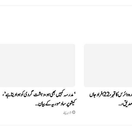
گجرات میں چاندی پورہ وائرس کا قہر، 22 افراد جاں
‘مدرسہ کہیں بھی ہو، دہشت گردی کو ہوا دیتا ہے’،
کیشو پرساد موریہ کے بیان…
3 دن پہلے