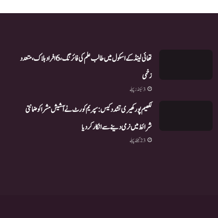
تھائی لینڈ کے اسکول میں طالب علم کی فائرنگ، 6 افراد ہلاک، متعدد
زخمی
3 سیکنڈز پہلے
لکھیم پور کھیری تشدد کیس: سپریم کورٹ نے آشیش مشرا کو ضمانتی
شرائط میں نرمی دینے سے انکار کر دیا
23 گھنٹے پہلے