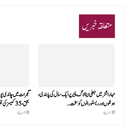
متعلقہ خبریں
مہاراشٹر میں جعلی اینالاگ پنیر پر ایک سال کی پابندی،
ہوٹلوں اور ریستورانوں کو سخت…
بحق، 35 کیسز کی تصدیق،…
1 دن پہلے
3 دن پہلے