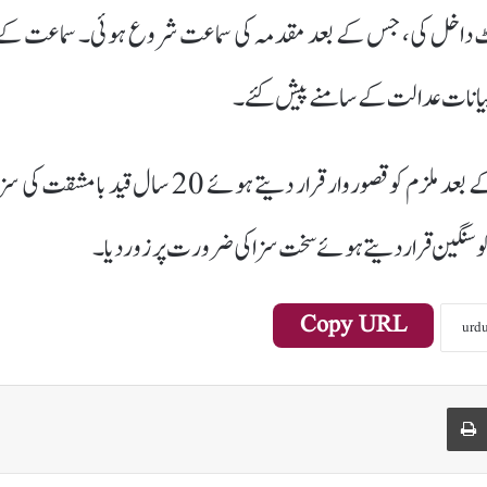
ٹ داخل کی، جس کے بعد مقدمہ کی سماعت شروع ہوئی۔ سماعت کے
کے بیانات عدالت کے سامنے پیش کئے۔
عدالت نے تمام شواہد اور گواہوں کے بیانات کا جائزہ لینے کے بعد ملزم کو قصوروار قرار دیتے ہوئے 20 سال قید با مشقت کی
و سنگین قرار دیتے ہوئے سخت سزا کی ضرورت پر زور دیا۔
Copy URL
Print