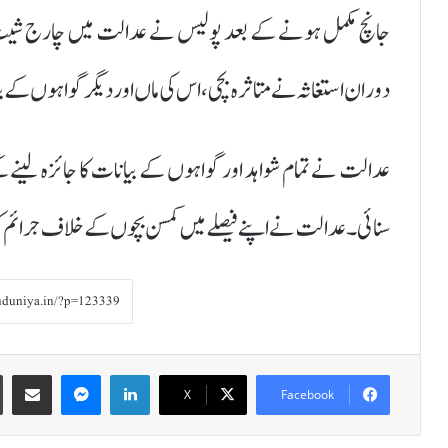
جانچ مکمل ہونے کے بعد پولیس نے عدالت میں چارج شی
دوران استغاثہ نے متاثرہ بچی، اس کی ماں اور دیگر گواہوں 
سنائی۔ عدالت نے اپنے فیصلے میں کمسن بچوں کے خلاف جرائم ک
Share via Email
Messenger
LinkedIn
X
Facebook