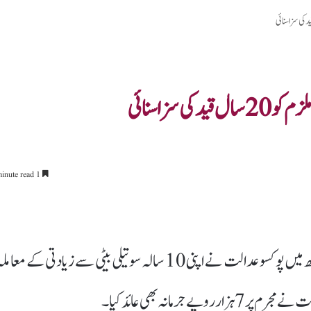
سزا سنائی
1 minute read
میرٹھ 23 مئی:(اردودنیا.اِن/ایجنسیز) اتر پردیش کے میرٹھ میں پوکسو عدالت نے اپنی 10 سالہ سوتیلی بیٹی سے زیادتی کے معام