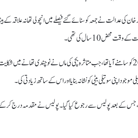
ن کی عدالت نے جمعہ کو سنائے گئے فیصلے میں انچولی تھانہ علاقہ کے بیٹا
ت محض 10 سال کی تھی۔
سرکاری وکیل نے عدالت کو بتایا کہ یہ معاملہ 29 ستمبر 2021 کو سامنے آیا تھا، جب متاثرہ بچی کی ماں نے نوچندی تھانے میں شکای
ی موجود اپنی سوتیلی بیٹی کو نشانہ بنایا اور اس کے ساتھ زیادتی کی۔
ائی، جس کے بعد پولیس سے رجوع کیا گیا۔ پولیس نے مقدمہ درج کرکے