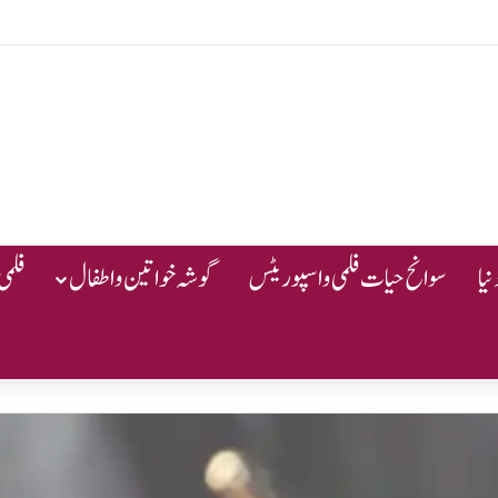
یا
سوانح حیات فلمی و اسپوریٹس
گوشہ خواتین و اطفال
فلمی 