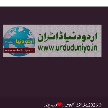
© 2026, جملہ حقوق محفوظ ہیں۔ |
اردو دنیا نیوز