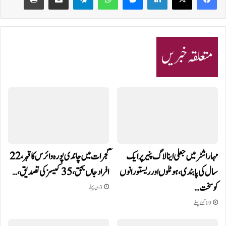
متعلقہ خبریں
مہاراشٹر میں جعلی اینالاگ پنیر پر ایک
گجرات میں چاندی پورہ وائرس کا قہر، 22
سال کی پابندی، ہوٹلوں اور ریستورانوں
افراد جاں بحق، 35 کیسز کی تصدیق،…
کو سخت…
3 دن پہلے
19 گھنٹے پہلے