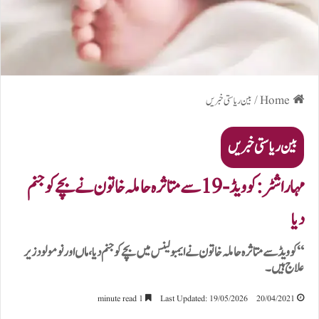
Home
/
بین ریاستی خبریں
بین ریاستی خبریں
مہاراشٹر: کوویڈ-19 سے متاثرہ حاملہ خاتون نے بچے کو جنم
دیا
“کوویڈ سے متاثرہ حاملہ خاتون نے ایمبولینس میں بچے کو جنم دیا، ماں اور نومولود زیر
علاج ہیں۔
1 minute read
Last Updated: 19/05/2026
20/04/2021