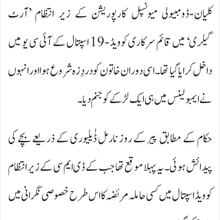
کلیان-ڈومبیولی میونسپل کارپوریشن کے زیر انتظام ’آرٹ
گیلری‘ میں قائم سرکاری کوویڈ-19 اسپتال کے آئی سی یو میں
داخل کرایا گیا تھا۔ اسی دوران خاتون کو دردِ زہ شروع ہوا اور انہوں
نے ایمبولینس میں ہی ایک لڑکے کو جنم دیا۔
حکام کے مطابق پیر کے روز نارمل ڈٰیلیوری کے ذریعے بچے کی
پیدائش ہوئی۔ یہ پہلا موقع تھا جب کے ڈی ایم سی کے زیر انتظام
کوویڈ اسپتال میں کسی حاملہ مریضہ کا اس طرح خصوصی نگرانی میں