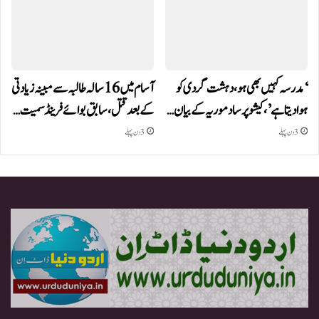
‘مدرسہ کہیں بھی ہو، دہشت گردی کو
آسام میں 16 سالہ طالبہ سے مبینہ زیادتی
ہوا دیتا ہے’، کیشو پرساد موریہ کے بیان…
کے بعد قتل، سابق بوائے فرینڈ سمیت…
3 دن پہلے
3 دن پہلے