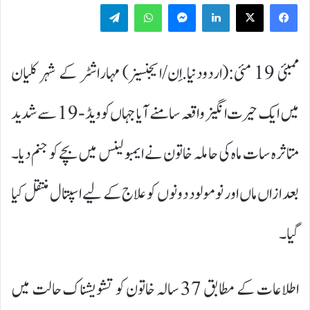
Telegram
WhatsApp
Messenger
LinkedIn
ممبئی 19 مئی:(اردودنیا.اِن/ایجنسیز) مہاراشٹر کے شہر کلیان
میں ایک حیرت انگیز واقعہ سامنے آیا جہاں کوویڈ-19 سے شدید
متاثرہ سات ماہ کی حاملہ خاتون نے ایمبولینس میں بچے کو جنم دیا۔
بعد ازاں ماں اور نومولود دونوں کو علاج کے لیے اسپتال منتقل کیا
گیا۔
اطلاعات کے مطابق 37 سالہ خاتون کو تشویشناک حالت میں