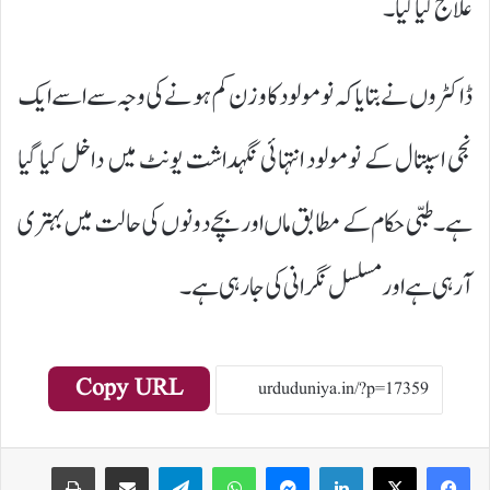
علاج کیا گیا۔
ڈاکٹروں نے بتایا کہ نومولود کا وزن کم ہونے کی وجہ سے اسے ایک
نجی اسپتال کے نومولود انتہائی نگہداشت یونٹ میں داخل کیا گیا
ہے۔ طبی حکام کے مطابق ماں اور بچے دونوں کی حالت میں بہتری
آ رہی ہے اور مسلسل نگرانی کی جا رہی ہے۔
Copy URL
Print
Share via Email
Telegram
WhatsApp
Messenger
LinkedIn