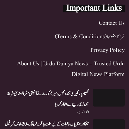
Important Links
Contact Us
شرائط و ضوابط (Terms & Conditions)
Privacy Policy
About Us | Urdu Duniya News – Trusted Urdu
Digital News Platform
لکھیم پور کھیری تشدد کیس: سپریم کورٹ نے آشیش مشرا کو ضمانتی شرائط
میں نرمی دینے سے انکار کر دیا
1 گھنٹہ پہلے
تلنگانہ: انٹر پاس طالبات کے لیے مفت پائلٹ ٹریننگ، 20 ماہ میں کمرشیل