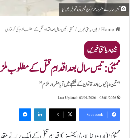
تیس سال سے مفرور ملزم کو پولیس کی تحویل میں لیا
Home
/
بین ریاستی خبریں
/
ممبئی: تیس سال بعد اقدامِ قتل کے مطلوب ملزم کی گرفتاری
بین ریاستی خبریں
ممبئی: تیس سال بعد اقدامِ قتل کے مطلوب ملز
“تین دہائیوں بعد قانون کے شکنجے میں آیا مفرور ملزم”
Last Updated: 03/01/2026
03/01/2026
Messenger
LinkedIn
X
Facebook
ممبئی:(اردودنیا.اِن/ایجنسیز) اقدامِ قتل کے ایک پرانے 