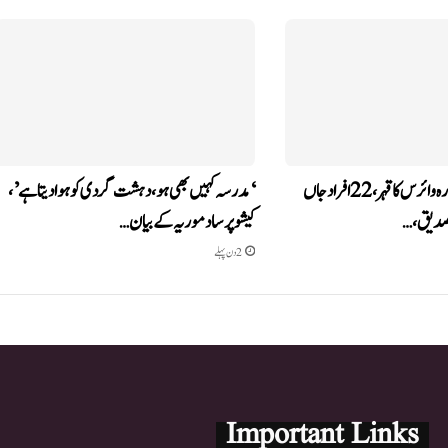
گجرات میں چاندی پورہ وائرس کا قہر، 22 افراد جاں
‘مدرسہ کہیں بھی ہو، دہشت گردی کو ہوا دیتا ہے’،
کیشو پرساد موریہ کے بیان…
2 دن پہلے
Important Links