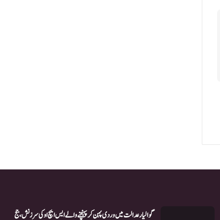
گوالیار عدالت میں وردی پہن کر پہنچنے والے ایس ایچ او کی سرزنش، جج