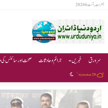
جمعرات, اگست 6 2026
سرورق
خبریں
جرائم و حادثات
صحت اور سائنس کی دن
℃
29
Switch skin
Hyderabad