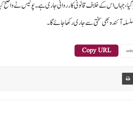
 کیا گیا، جہاں اس کے خلاف قانونی کارروائی جاری ہے۔ پولیس نے واضح کیا
سلہ آئندہ بھی سختی سے جاری رکھا جائے گا۔
Copy URL
Print