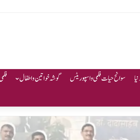
یا
سوانح حیات فلمی و اسپوریٹس
گوشہ خواتین و اطفال
فلمی 