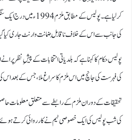
کر لیا ہے۔ پولیس کے مطا
کی جانب سے اس کے خلاف ناقابلِ ضمانت وارنٹ جاری کیا گیا 
پولیس حکام کا کہنا ہے کہ بلدیاتی انتخابات کے پیشِ نظر پرانے اور 
کی فہرست کی جانچ میں اس ملزم کا سراغ ملا، جس کے بعد اس کی
تحقیقات کے دوران ملزم کے رابطے سے متعلق معلومات حاصل
کی شب پولیس کی ایک خصوصی ٹیم نے کارروائی کرتے ہوئے ملزم