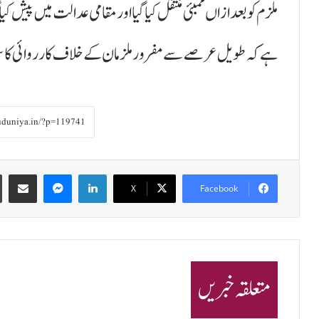
ملزم کو بعد ازاں ممبئی منتقل کیا گیا اور مقامی عدالت میں پیش
ہے کہ طویل عرصے سے مفرور ملزمان کے خلاف کارروائی کا سل
Share via Email
Messenger
LinkedIn
X
Facebook
متعلقہ خبریں