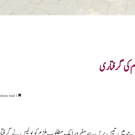
م کی گرفتاری
1 minute read
مقدمے میں تیس برس سے مفرور ایک مطلوب ملزم کو پولیس نے گرفتار