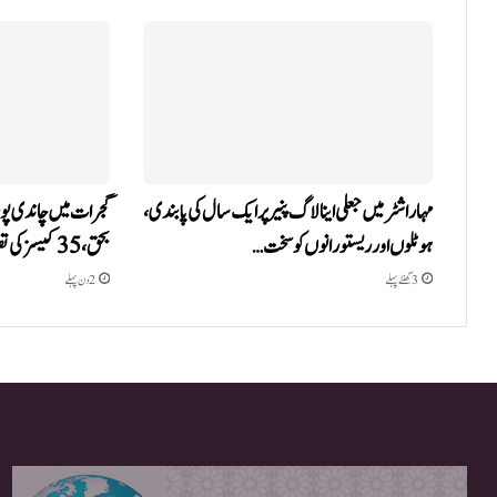
مہاراشٹر میں جعلی اینالاگ پنیر پر ایک سال کی پابندی،
ہوٹلوں اور ریستورانوں کو سخت…
بحق، 35 کیسز کی تصدیق،…
3 گھنٹے پہلے
2 دن پہلے