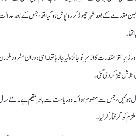
بق ملزم 1994ء میں درج ایک سنگین مقدمے کے بعد شہر چھوڑ کر روپوش ہو گیا تھا، جس کے بعد عدال
تھا۔
زیرِ التوا مقدمات کا ازسرِ نو جائزہ لیا جا رہا تھا۔ اسی دوران مفرور ملزمان
 تلاش تیز کر دی گئی۔
 ہوئیں، جس سے معلوم ہوا کہ وہ ریاست سے باہر مقیم ہے۔ نئے سال
 کو گرفتار کر لیا۔