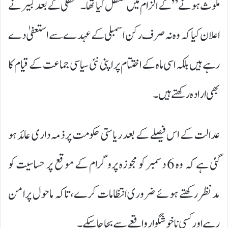
ملوث ہونے” کے الزام میں معطل کیا تھا۔ معطلی کے بعد کبیر نے
اعلان کیا کہ وہ نہ صرف رکن اسمبلی کے عہدے سے استعفیٰ دے
رہے ہیں بلکہ اسی ماہ کے اختتام پر اپنی نئی سیاسی جماعت کے قیام کا
بھی ارادہ رکھتے ہیں۔
عدالت کے اس فیصلے کے بعد ریاستی حکومت پر ذمہ داری عائد ہو
گئی ہے کہ وہ 6 دسمبر کو مجوزہ پروگرام کے موقع پر حساسیت کو
مدنظر رکھتے ہوئے ضروری انتظامات کرے، تاکہ ماحول پرامن
رہے اور کسی ناخوشگوار واقعے سے بچا جا سکے۔