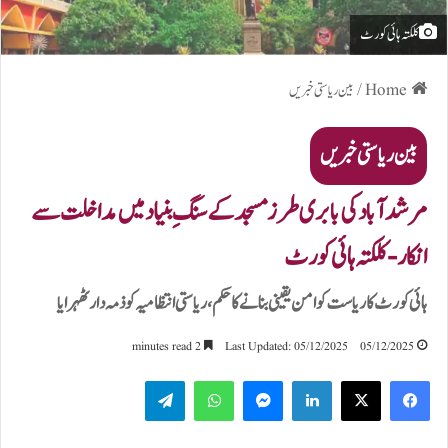
کلکتہ ہائی کورٹ
Home
/
بین ریاستی خبریں
بین ریاستی خبریں
مرشد آباد کی بابری طرز مسجد کے سنگِ بنیاد میں مداخلت سے
انکار-کلکتہ ہائی کورٹ
ہائی کورٹ کا ریاست کو امن یقینی بنانے کا حکم،ریاستی انتظامیہ کو ذمہ دار ٹھہرایا
2 minutes read
Last Updated: 05/12/2025
05/12/2025
Telegram
WhatsApp
Messenger
LinkedIn