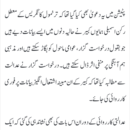
پٹیشن میں یہ دعویٰ بھی کیا گیا تھا کہ ترنمول کانگریس کے معطل
رکن اسمبلی ہمایوں کبیر نے حالیہ دنوں میں ایسے بیانات دیے ہیں
جو بقول درخواست گزار، عوامی ماحول کو بگاڑ سکتے ہیں اور مذہبی
ہم آہنگی پر منفی اثر ڈال سکتے ہیں۔ درخواست گزار نے عدالت
سے مطالبہ کیا تھا کہ کبیر کے ان مبینہ اشتعال انگیز بیانات پر فوری
کارروائی کی جائے۔
عدالتی کارروائی کے دوران اس بات کی بھی نشاندہی کی گئی کہ ایک