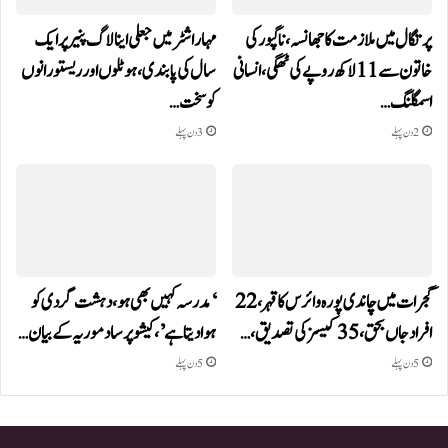
پرتگال میں ملازمت کا جھانسہ،ناگپور کی
مہاراشٹر میں جعلی اینالاگ پنیر پر ایک
خاتون سے 11 لاکھ روپے کی ٹھگی، انسانی
سال کی پابندی، ہوٹلوں اور ریستورانوں
اسمگلنگ…
کو سخت…
2 دن پہلے
3 دن پہلے
گجرات میں چاندی پورہ وائرس کا قہر، 22
‘مدرسہ کہیں بھی ہو، دہشت گردی کو
افراد جاں بحق، 35 کیسز کی تصدیق،…
ہوا دیتا ہے’، کیشو پرساد موریہ کے بیان…
5 دن پہلے
5 دن پہلے