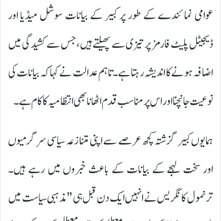
عوامی نمائندے کے طور پر کبیر کے بیانات سوشل میڈیا اور
ڈیجیٹل پلیٹ فارمز پر تیزی سے پھیلتے ہیں، جس سے کشیدگی میں
اضافہ ہونے کا اندیشہ رہتا ہے۔ تاہم عدالت نے کہا کہ بیانات کی
نوعیت جانچنا اور اس پر مناسب قدم اٹھانا بھی انتظامیہ کا کام ہے۔
ہمایوں کبیر گزشتہ کچھ عرصے سے اپنی متنازعہ سیاسی سرگرمیوں
اور سخت لہجے کے بیانات کے باعث خبروں میں رہے ہیں۔
ترنمول کانگریس نے انہیں ایک دن قبل ہی "مذہبی سیاست میں