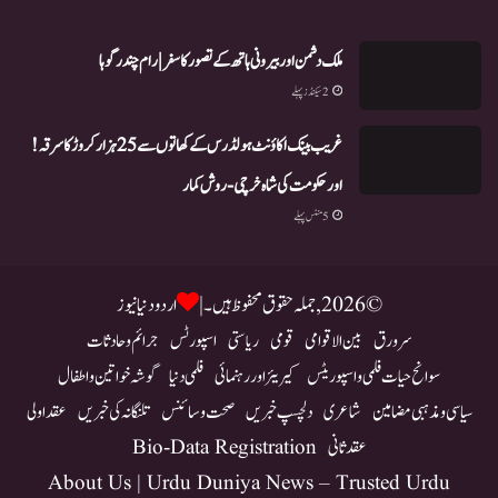
ملک دشمن اور بیرونی ہاتھ کے تصور کا سفر | رام چندر گوہا
2 سیکنڈز پہلے
غریب بینک اکاؤنٹ ہولڈرس کے کھاتوں سے 25 ہزار کروڑ کا سرقہ!
اور حکومت کی شاہ خرچی-روش کمار
5 منٹس پہلے
© 2026, جملہ حقوق محفوظ ہیں۔ |
اردو دنیا نیوز
سرورق
بین الاقوامی
قومی
ریاستی
اسپورٹس
جرائم و حادثات
سوانح حیات فلمی و اسپوریٹس
کیریئر اور رہنمائی
فلمی دنیا
گوشہ خواتین و اطفال
سیاسی و مذہبی مضامین
شاعری
دلچسپ خبریں
صحت و سائنس
تلنگانہ کی خبریں
عقد اولی
عقد ثانی
Bio-Data Registration
About Us | Urdu Duniya News – Trusted Urdu