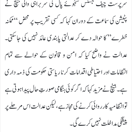
سرپرست چیف جسٹس سُجُوئے پال کی سربراہی والی بینچ نے
پٹیشن کی سماعت کے دوران کہا کہ کسی تقریب پر محض “ممکنہ
خطرے” کا حوالہ دے کر عدالتی پابندی عائد نہیں کی جا سکتی۔
عدالت نے واضح کیا کہ امن و قانون کے حوالے سے تمام
انتظامات اور احتیاطی اقدامات کرنا ریاستی حکومت کی ذمہ داری
ہے۔ بینچ نے مزید کہا کہ اگر کوئی ہنگامی صورتِ حال پیدا ہوتی ہے
تو انتظامیہ کارروائی کرنے کی مجاز ہے، لیکن عدالت اس مرحلے پر
پیشگی مداخلت نہیں کرے گی۔