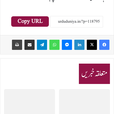
Copy URL
Print
Share via Email
Telegram
WhatsApp
Messenger
LinkedIn
متعلقہ خبریں