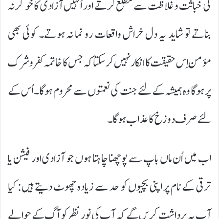
کی خباثت و غلاظت سے مطلع کرتے اور اُنہیں آزادی کا خوگر نہ
بناتے تو شاید یہ دل خراش واقعات رو نما نہ ہوتے۔ کوئی بھی
مؤمن اِس حقیقت کا انکار نہیں کر سکتا کہ جس کا خاتمہ کفر و شرک
پر ہوگا وہ ہمیشہ کے لئے جنت کی نعمتوں سے محروم ہوگا۔ اُس کے
لئے صرف دوزخ کا عذاب ہوگا۔
اب میں اُن ماں باپ سے پوچھنا چاہتا ہوں جو آزادی اور فیشن یا
ترقی کے نام پر اپنی بچیوں کو حد سے زیادہ چھوٹ دیتے ہیں: کیا
آپ یہ برداشت کریں گے کہ آپ کی نورِ نظر کو آگ کے حوالے