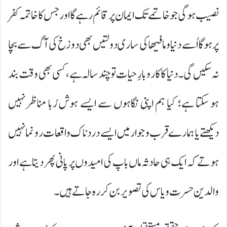
نصیب ہوگی جو خاتمے تک ایمان پر قائم رہے گا اور جس کا خاتمہ کفر
پر ہوگا اُسے دنیا و ما فیھا کی ساری دولتیں بھی دوزخ کی آگ سے بچا
نہ سکیں گی۔ دنیا کا کاروبارِ حیات تو چند سالہ ہے، کسی بھی وقت بند
ہو سکتا ہے؛ کیا ہم اپنی نگاہوں سے ایسے ہوش رُبا مناظرنہیں
دیکھتے یا ہمارے قرب و جوار میں ایسے دردناک واقعات رو نما نہیں
ہوتے کہ ایک ہی حادثہ ماں باپ کی امیدوں پر پانی پھر دیتا ہے اور
والدین حسرت و یاس کی تصویر بن کر رہ جاتے ہیں۔