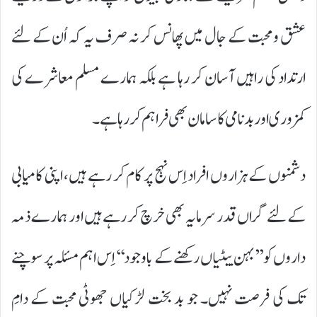
عشق و محبت کے جال میں پھانس کر نہ صرف یہ کہ اُن کے لئے
ارتداد کی راہیں آسان کر رہا ہے بلکہ ہمارے مسلم معاشرے کی
کمزوری اور بدنامی کا سامان بھی فراہم کر رہا ہے۔
دشمنوں کے ہزاروں افراد اِس نہج پر کام کر رہے ہیں، اپنی کامیابی
کے لئے گراں قدر سرمایہ بھی خرچ کر رہے ہیں اور ہمارے ذمہ
داروں کو ’’بہن بیٹیاں رکھنے کے باوجود‘‘ اِس اہم مسئلہ پر سوچنے
تک کی فرصت نہیں۔ جو بد بخت لڑکیاں جھوٹی محبت کے دامِ