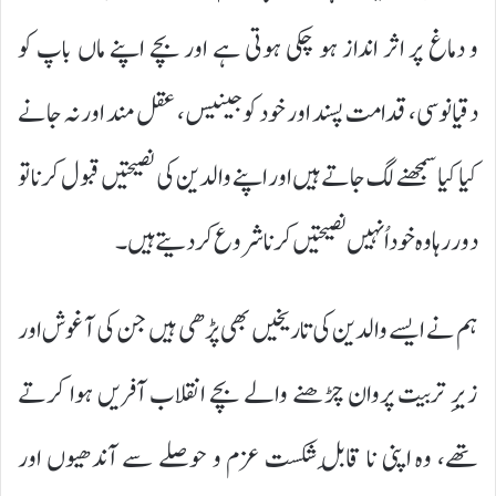
و دماغ پر اثر انداز ہو چکی ہوتی ہے اور بچے اپنے ماں باپ کو
دقیانوسی، قدامت پسند اور خود کو جینیس، عقل مند اور نہ جانے
کیا کیا سمجھنے لگ جاتے ہیں اور اپنے والدین کی نصیحتیں قبول کرنا تو
دور رہا وہ خود اُنہیں نصیحتیں کرنا شروع کر دیتے ہیں۔
ہم نے ایسے والدین کی تاریخیں بھی پڑھی ہیں جن کی آغوش اور
زیرِ تربیت پروان چڑھنے والے بچے انقلاب آفریں ہوا کرتے
تھے، وہ اپنی نا قابلِ شکست عزم و حوصلے سے آندھیوں اور