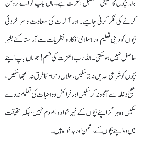
بلکہ بچوں کا حقیقی مستقبل آخرت ہے۔ ماں باپ کو اُسے روشن
کرنے کی فکر کرنی چاہیے۔ اور آخرت کی سعادت و سر خروئی
بچوں کو دینی تعلیم اور اسلامی افکار و نظریات سے آراستہ کئے بغیر
حاصل نہیں ہو سکتی۔ اللہ رب العزت کی قسم! جو ماں باپ اپنے
بچوں کو شرعی حدیں نہ بتا سکیں، حلال و حرام کا فرق نہ سمجھا سکیں،
صحیح و غلط سے آگاہ نہ کر سکیں اور فرائض و واجبات کی تعلیم نہ دے
سکیں وہ ہرگز اپنے بچوں کے خیر خواہ و ہم دم نہیں، بلکہ حقیقت
میں وہ اپنے بچوں کے دشمن اور بد خواہ ہیں۔