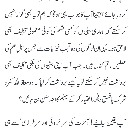
کر دیا جائے؟ یقینا آپ کا جواب یہی ہوگا کہ ہم تو یہ بھی گوارا نہیں
کر سکتے کہ ہماری بیٹیوں کو کسی قسم کی کوئی معمولی تکلیف بھی
لاحق ہو۔ یہی اِن لوگوں کی وہ تعجب خیز بات ہے جس پر اہلِ علم کی
عقلیں ماتم کناں ہیں۔ جب آپ اپنی بیٹیوں کی ہلکی تکلیف بھی
برداشت نہیں کر سکتے تو یہ کیسے برداشت کر لیا کہ وہ معاذاللہ کفر و
شرک یا فسق و فجور اختیار کرکے جہنم کا ایندھن بن جائیں؟
آپ یقین جانیے! آخرت کی سر خروئی اور سرفرازی اُسے ہی