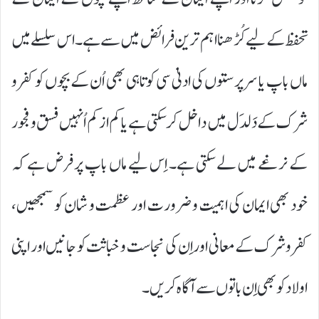
تحفظ کے لیے کُڑھنا اہم ترین فرائض میں سے ہے۔ اس سلسلے میں
ماں باپ یا سرپرستوں کی ادنیٰ سی کوتاہی بھی اُن کے بچوں کو کفر و
شرک کے دَلدَل میں داخل کر سکتی ہے یا کم از کم اُنہیں فسق و فجور
کے نرغے میں لے سکتی ہے۔ اِس لیے ماں باپ پر فرض ہے کہ
خود بھی ایمان کی اہمیت و ضرورت اور عظمت و شان کو سمجھیں،
کفر و شرک کے معانی اور اِن کی نجاست و خباثت کو جانیں اور اپنی
اولاد کو بھی اِن باتوں سے آگاہ کریں۔