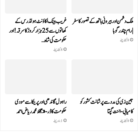
ملک دشمن اور بیرونی ہاتھ کے تصور کا سفر
غریب بینک اکاؤنٹ ہولڈرس کے
| رام چندر گوہا
کھاتوں سے 25 ہزار کروڑ کا سرقہ!اور
حکومت کی شاہ…
8 گھنٹے پہلے
8 گھنٹے پہلے
جین زی کی مدد سے پرشانت کشور کو
راہول گاندھی اور پرینکا سے مودی
کامیابی-اننت گپتا
حکومت کا ڈر-✍️محمد ریاض احمد
8 گھنٹے پہلے
1 ہفتہ پہلے