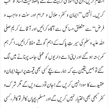
انتظام کریں، اُن کی اسلامی تربیت کے لئے باصلاحیت استاذ کو منتخب
کریں۔ اُنہیں ’’ایمان و کفر، حلال و حرام اور سنت و واجب و
فرض‘‘ سے متعلق مسائل سے آگاہ کرائیں اور آقائے کریم صلی
اللہ علیہ وسلم کی سیرتِ پاک کے اہم گوشے حفظ کرائیں۔ اگر ہم
کمر بستہ ہو گئے اور اپنی ذمے داریوں کو عملی جامہ پہنانے میں لگ
گئے تو ہمیں یقین ہے کہ ہمارے بچے کسی بھی قیمت پر اپنے ایمان و
عقیدے کا سودا نہیں کریں گے؛ جان تو دے دیں گے مگر شرک و
کفر کبھی بھی اختیار نہیں کریں گے اور مسلم بچیاں کافر تو کافر، کسی