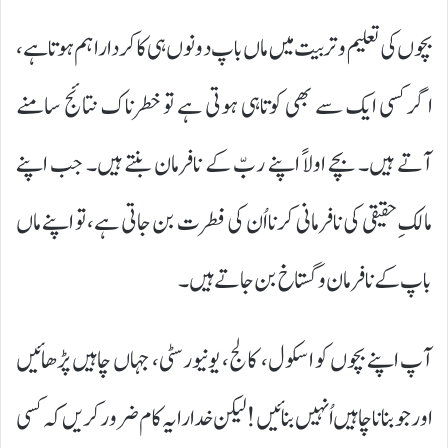
بچوں کی تعلیم و تربیت میں ماں باپ دونوں ہی کا کردار اہم ہوتا ہے،
اگر کسی ایک سے بھی کوتاہی ہوتی ہے تو خطرناک نتائج سامنے
آتے ہیں۔ بچے اولاً اپنے ربّ کے نافرمان بنتے ہیں۔ جب اپنے
مالکِ حقیقی کی نافرمانی کرنا اُن کی فطرت بن جاتی ہے، تو اپنے ماں
باپ کے نافرمان و گستاخ بن جاتے ہیں۔
آپ اپنے بچوں کو اسکول، کالج، یونیورسٹی، جہاں چاہیں پڑھائیں
اور جو بنانا چاہیں اُنہیں بنائیں! لیکن خدارا یہ کام ضرور کریں کہ کسی