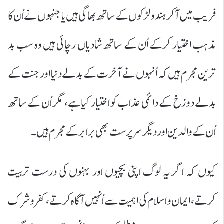
فریب میں آکر ہندو لڑکوں کے ساتھ بھاگی ہیں یا جنہوں نے اُن کا
مذہب اختیار کرکے اُن کے ساتھ شادیاں رچائی ہیں وہ سب بد
ترین مجرم ہیں کہ اُنہوں نے آخرت کے بدلے دنیا اور جنت کے
بدلے دوزخ کے دائمی عذاب کو اختیار کیا ہے، مگر اُن کے ساتھ
اُن کے والدین اور دیگر سر پرست بھی برابر کے مجرم ہیں۔
کیوں کہ اگر یہ لوگ اپنی بچیوں اور بہنوں کی درست تربیت
کرتے، ایمان و اسلام کی اہمیت سے اُنہیں آگاہ کرتے، کفر و شرک