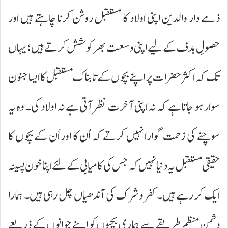
ذمے دار والدین اپنی اولاد کا مستقبل روشن کرنا چاہتے ہیں اور
حصولِ ہدف کے لیے اپنی وسعت بھر کوشش کرتے ہیں؛ یہاں
تک کہ اکثر حضرات پر اپنے بچوں کے تابناک مستقبل کا ایسا جنون
سوار ہو جاتا ہے کہ نہ اپنی آخرت نظر آتی ہے نہ اولاد کی۔ وہ یہ
سوچنے کی زحمت گوارا نہیں کرتے کہ اُن کا اور اُن کے بچوں کا
حقیقی مستقبل یہ دنیا نہیں کہ جس کی کامیابی کے لئے اپنا خون پسینہ
ایک کر رہے ہیں۔ کفر و شرک کی آندھیاں چل رہی ہیں۔ ہمارا
دشمن منظم طریقے سے ہماری بچیوں کو اپنے جوانوں کے ذریعے