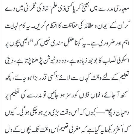
معیاری مدرسے میں بھیج کر یا کسی ذی علم استاذ کی نگرانی میں دے
کر اُن کے ایمان و عقائد کی حفاظت کا انتظام کریں۔ یہ کام نہایت
اہم اور ضروری ہے۔ یہ کہنا عقل مندی نہیں کہ ’’ابھی بچوں پر
اسکولی نصاب کا بوجھ زیادہ ہے، دو دو ٹیوشن پڑھنا پڑتا ہے، دینی
تعلیم کے لئے وقت کہاں سے لائے؟ کسی قدر بڑا ہو جائے، کچھ
سمجھ آ جائے، فلاں فلاں کورسز ہو جائیں تو مدرسے کی تعلیم پر
دھیان دیگا‘‘—کیوں کہ اُس وقت بڑی دیر ہو چکی ہوگی۔ کیوں
کہ اکثر دیکھا یہ گیا ہے کہ مغربی تعلیم اُس وقت تک بچوں کے دل