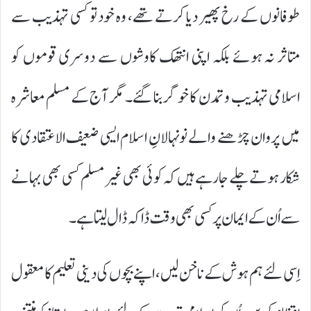
طوفانوں کے رخ پھیر دیا کرتے تھے، وہ خود تو کسی تہذیب سے
متاثر نہ ہوئے بلکہ اپنی انتھک کاوشوں سے دوسری قوموں کو
اسلامی تہذیب و تمدن کا خوگر بنا گئے۔ مگر آج کے مسلم معاشرہ
میں پروان چڑھنے والے نونہالانِ اسلام ایسی ضعیف الاعتقادی کا
شکار ہوتے چلے جارہے ہیں کہ کوئی بھی غیر مسلم کسی بھی بہانے
سے اُن کے ایمان پر کسی بھی وقت ڈاکہ ڈال لیتا ہے۔
اِسی لئے ہم ہوش کے ناخن لیں، اپنے بچوں کی دینی تعلیم کا معقول