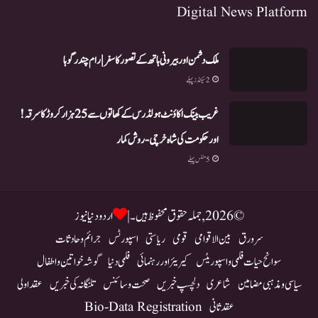
Digital News Platform
ملک دشمن اور بیرونی ہاتھ کے تصور کا سفر | رام چندر گوہا
2 سیکنڈز پہلے
غریب بینک اکاؤنٹ ہولڈرس کے کھاتوں سے 25 ہزار کروڑ کا سرقہ!
اور حکومت کی شاہ خرچی-روش کمار
5 منٹس پہلے
© 2026, جملہ حقوق محفوظ ہیں۔ |
اردو دنیا نیوز
سرورق
بین الاقوامی
قومی
ریاستی
اسپورٹس
جرائم و حادثات
سوانح حیات فلمی و اسپوریٹس
کیریئر اور رہنمائی
فلمی دنیا
گوشہ خواتین و اطفال
سیاسی و مذہبی مضامین
شاعری
دلچسپ خبریں
صحت و سائنس
تلنگانہ کی خبریں
عقد اولی
عقد ثانی
Bio-Data Registration