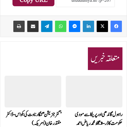
Copy URL
Print
Share via Email
Telegram
WhatsApp
Messenger
LinkedIn
متعلقہ خبریں
راہول گاندھی اور پرینکا سے مودی
’گٹر جنریشن ‘گنگا رناوت کی بکواس-ڈاکٹر
حکومت کا ڈر-✍️محمد ریاض احمد
مقتدر خان (امریکہ)