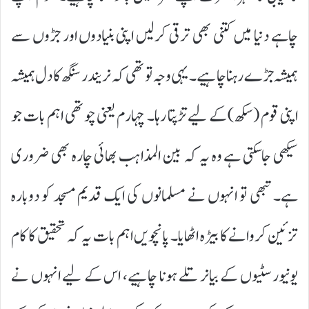
چاہے دنیا میں کتنی بھی ترقی کرلیں اپنی بنیادوں اور جڑوں سے
ہمیشہ جڑے رہنا چاہیے۔ یہی وجہ تو تھی کہ نریندر سنگھ کا دل ہمیشہ
اپنی قوم (سکھ) کے لیے تڑپتا رہا۔ چہارم یعنی چوتھی اہم بات جو
سیکھی جاسکتی ہے وہ یہ کہ بین المذاہب بھائی چارہ بھی ضروری
ہے۔ تبھی تو انہوں نے مسلمانوں کی ایک قدیم مسجد کو دوبارہ
تزئین کروانے کا بیڑہ اٹھایا۔ پانچویں اہم بات یہ کہ تحقیق کا کام
یونیورسٹیوں کے بیانر تلے ہونا چاہیے، اس کے لیے انہوں نے