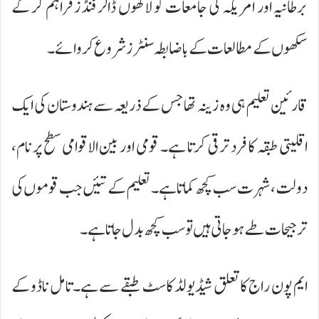
برطانیہ اور امریکہ کی جامعات کو لاکھوں ڈالر فنڈز فراہم کر کے
سکھوں کے مطالعات کے باضابطہ سنٹرز شروع کروائے۔
قارئین تعلیم ہی وہ زینہ تھا جس کے ذریعہ سے ہندوستان کی ایک
اقلیتی طبقہ کا فرد ترقی کرتا ہے۔ قومی اور بین الاقوامی سطح پر نام،
دولت، شہرت سب کچھ کماتا ہے۔ تعلیم کے تئیں جب قوموں کی
ترجیحات طے ہوجاتی ہیں تو سب کچھ بدل جاتا ہے۔
ایم پون راج کا تعلق شیڈیولڈ کاسٹ طبقے سے ہے۔ تامل ناڈو کے