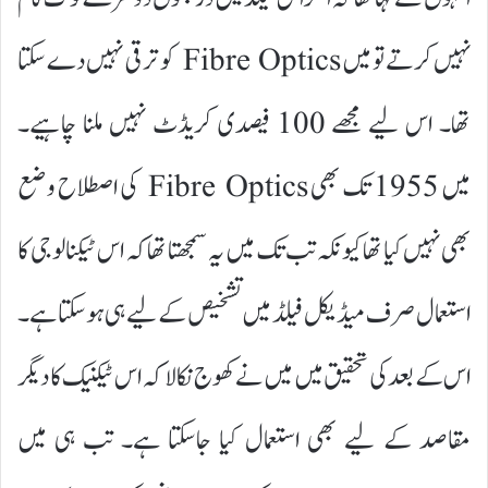
نہیں کرتے تو میں Fibre Optics کو ترقی نہیں دے سکتا
تھا۔ اس لیے مجھے 100 فیصدی کریڈٹ نہیں ملنا چاہیے۔
میں 1955 تک بھی Fibre Optics کی اصطلاح وضع
بھی نہیں کیا تھا کیونکہ تب تک میں یہ سمجھتا تھا کہ اس ٹیکنالوجی کا
استعمال صرف میڈیکل فیلڈ میں تشخیص کے لیے ہی ہوسکتا ہے۔
اس کے بعد کی تحقیق میں میں نے کھوج نکالا کہ اس ٹیکنیک کا دیگر
مقاصد کے لیے بھی استعمال کیا جاسکتا ہے۔ تب ہی میں