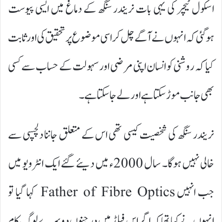
اسکول ٹیچر کی یہی بات نریندر سنگھ کے دماغ میں ایسی پیوست
ہوگئی کہ انہوں نے آگے چل کر اسی موضوع پر تحقیق کی اور ثابت
کیا کہ روشنی کو انسان اپنی مرضی اور سہولت کے حساب سے کسی
بھی جانب موڑ سکتا ہے اور لے جاسکتا ہے۔
نریندر سنگھ کی شخصیت کیسی تھی اس کے متعلق جاننا دلچسپی سے
خالی نہیں ہوگا۔ سال 2000ء میں دیئے گئے ایک انٹرویو میں
جب انہیں Father of Fibre Optics کہا گیا تو
انہوں نے کہا تھا کہ اگر اس فیلڈ میں درجنوں دوسرے لوگ کام