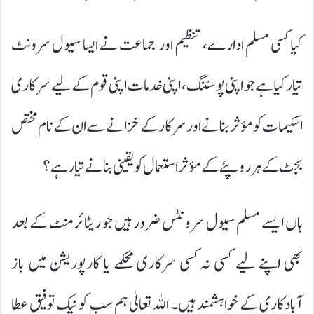
کیا کسی مسلم ادارے، تنظیم اور جماعت نے ایسا سیول سرونٹ
تیار کیا ہے جو اپنی پوسٹنگ، اپنی خدمات اپنی قوم کے لیے سرکاری
اسکیمات کو مؤثر بنانے اور سرکار کے خزانے سے ان کے نام مختص
بجٹ کے ہر روپئے کے مؤثر استعمال کو یقینی بنانے تیار ہے؟
ہاں ایسے مسلم سیول سرونٹس ضرور ہیں جو ریٹائرمنٹ کے بعد
بھی اپنے لیے کسی نہ کسی سرکاری محکمے یا کارپوریشن میں باز
آبادکاری کے خواہشمند ہیں۔ اللہ تعالیٰ ہم سب کو نیک توفیق عطا