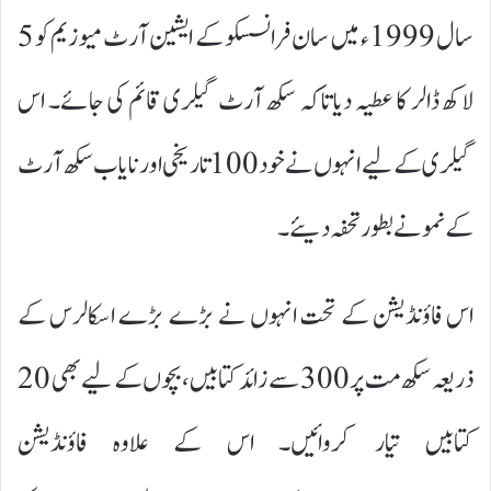
سال 1999ء میں سان فرانسسکو کے ایشین آرٹ میوزیم کو 5
لاکھ ڈالر کا عطیہ دیا تاکہ سکھ آرٹ گیلری قائم کی جائے۔ اس
گیلری کے لیے انہوں نے خود 100 تاریخی اور نایاب سکھ آرٹ
کے نمونے بطور تحفہ دیئے۔
اس فاؤنڈیشن کے تحت انہوں نے بڑے بڑے اسکالرس کے
ذریعہ سکھ مت پر 300 سے زائد کتابیں، بچوں کے لیے بھی 20
کتابیں تیار کروائیں۔ اس کے علاوہ فاؤنڈیشن