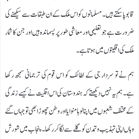
قابو پاسکتے ہیں۔ مسلمانوں کو اس ملک کے ان طبقات سے سیکھنے کی
ضرورت ہے جو تعلیمی اور معاشی طور پر پسماندہ ہیں اور جن کا شمار
ملک کی اقلیتوں میں ہوتا ہے۔
ہم نے تو سردار جی کے لطائف کو اس قوم کی ترجمانی سمجھ رکھا
ہے۔ ہم یہ نہیں دیکھتے کہ ہندوستان کی اس اقلیت نے کیسے زندگی
کے مختلف شعبوں میں اپنا لوہا منوایا اور وطن چھوڑا بھی تو جہاں گئے
وہاں اپنی تہذیب و تمدن کو گلے سے لگا کر رکھا۔ پنجاب میں شورش