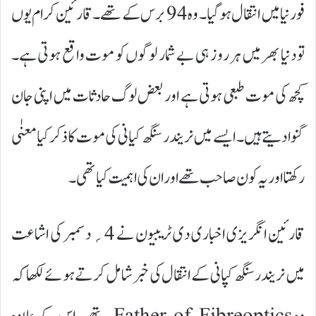
فورنیا میں انتقال ہوگیا۔ وہ 94 برس کے تھے۔ قارئین کرام یوں
تو دنیا بھر میں ہر روز ہی بے شمار لوگوں کو موت واقع ہوتی ہے۔
کچھ کی موت طبعی ہوتی ہے اور بعض لوگ حادثات میں اپنی جان
گنوا دیتے ہیں۔ ایسے میں نریندر سنگھ کیانی کی موت کا ذکر کیا معنٰی
رکھتا اور یہ کون صاحب تھے اور ان کی اہمیت کیا تھی۔
قارئین انگریزی اخباری دی ٹریبیون نے 4؍ دسمبر کی اشاعت
میں نریندر سنگھ کپانی کے انتقال کی خبر شامل کرتے ہوئے لکھا کہ