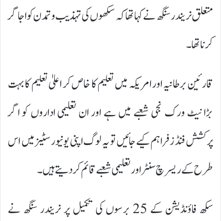
متعلق نریندر سنگھ نے کہا تھا کہ سکھوں کی تہذیب و تمدن کو اجاگر
کرنا تھا۔
قارئین برطانیہ اور امریکہ میں تعلیم کا خاص کر اعلیٰ تعلیم کا بہت
بڑا نیٹ ورک نجی شعبے میں ہے اور ان تعلیمی اداروں کو اگر
پرکشش فنڈز فراہم کیے جائیں تو یہ لوگ اپنی یونیورسٹیز میں اس
طرح کے ریسرچ سنٹر اور تعلیمی شعبے قائم کردیتے ہیں۔
سکھ فاؤنڈیشن کے 25 برسوں کی تکمیل پر نریندر سنگھ نے