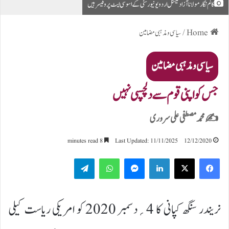
کالم نگار مولانا آزاد نیشنل اردو یونیورسٹی کے اسوسی ایٹ پروفیسر ہیں
Home
/
سیاسی و مذہبی مضامین
سیاسی و مذہبی مضامین
جس کو اپنی قوم سے دلچسپی نہیں
✍️محمد مصطفی علی سروری
8 minutes read
Last Updated: 11/11/2025
12/12/2020
Telegram
WhatsApp
Messenger
LinkedIn
نریندر سنگھ کپانی کا 4؍دسمبر 2020 کو امریکی ریاست کیلی