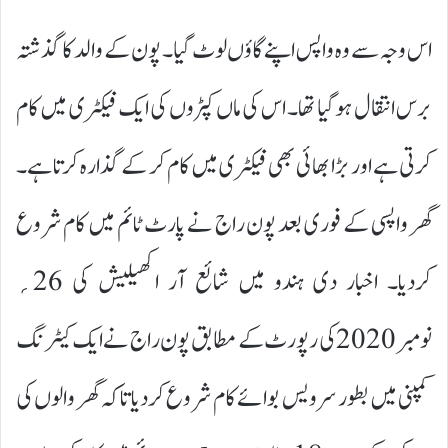
اس وجہ سے وہ واپس اپنے گاؤں لوٹ گیا۔ پون کے والد کا گذشتہ
برس انتقال ہوگیا تھا۔ اس کی ماں کپڑوں کی ایک فیکٹری میں کام
کرتی ہے اور بڑا بھائی بھی فیکٹری میں کام کر کے گذارہ کرتا ہے۔
گھر واپسی کے فوری بعد پون راج نے پارٹ ٹائم میں کام شروع
کردیا۔ اخبار دی ہندو میں شائع آر اکھیلیش کی 26؍
نومبر 2020 کی رپورٹ کے مطابق پون راج نے ایک کیٹرنگ
کمپنی میں بطور سرویس بوائے کام شروع کردیا تاکہ گھر والوں کی