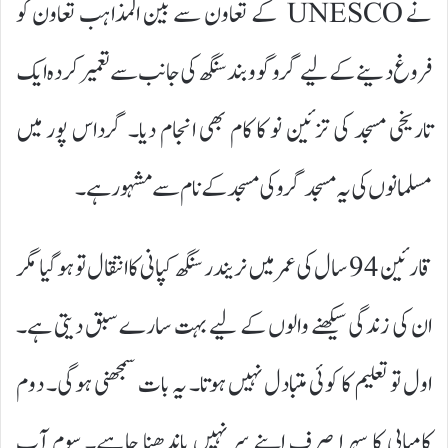
نے UNESCO کے تعاون سے بین المذاہب تعاون کو
فروغ دینے کے لیے گروگووبند سنگھ کی جانب سے تعمیر کردہ ایک
تاریخی مسجد کی تزئین نو کا کام بھی انجام دیا۔ گرداس پور میں
مسلمانوں کی یہ مسجد گرو کی مسجد کے نام سے مشہور ہے۔
قارئین 94 سال کی عمر میں نریندر سنگھ کپانی کا انتقال تو ہوگیا مگر
ان کی زندگی سیکھنے والوں کے لیے بہت سارے سبق دیتی ہے۔
اول تو تعلیم کا کوئی متبادل نہیں ہوتا۔ یہ بات سمجھنی ہوگی۔ دوم
کامیابی کا سہرا صرف اپنے سر نہیں باندھنا چاہیے۔ سوم آپ