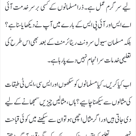
لیے سرگرم عمل ہے۔ ذرا مسلمانوں کے کسی برسر خدمت آئی
اے ایس اور آئی پی ایس کے بارے میں آپ نے دیکھا یا سنا ہے؟
بلکہ مسلمان سیول سرونٹ ریٹائرمنٹ کے بعد بھی اس طرح کی
تعلیمی خدمات سرانجام نہیں دے پا رہا ہے۔
اب کیا کریں۔ کیا مسلمانوں کو سکھوں اور ایس سی، ایس ٹی طبقات
کی مثالوں سے سیکھنا چاہیے؟ ہاں، مثالیں چیزیں سمجھانے کے لیے
دی جاتی ہیں اور اگر مثال اچھی ہو تو ان سے سیکھنے میں کوئی قباحت