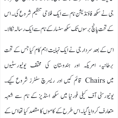
جی نے سکھ فاؤنڈیشن نام سے ایک فلاحی تنظیم شروع کی۔ اس
کے تحت پانچ برسوں تک سکھ سنسار کے نام سے ایک رسالہ نکالا۔
اس کے بعد سردار جی نے ایک نہایت اہم کام کیا جس کے تحت
برطانیہ، امریکہ اور ہندوستان کی مختلف یونیورسٹیوں
میں Chairs قائم کیں اور ریسرچ سنٹرز شروع کیے۔
یونیورسٹی آف کیلی فورنیا میں سکھ اسٹڈیز کے نام سے شعبہ
متعارف کروایا گیا۔ اس طرح کے کاموں کا مقصد کیا تھا اس کے