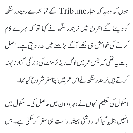
ہوں کہ وہ یہ کہ اخبار Tribune کے نمائندے روپندر سنگھ
کو دیئے گئے انٹرویو میں نریندر سنگھ نے کہا تھا کہ میرے کام
کرنے کی خواہش ہی مجھے آگے بڑھنے میں مدد دیتی ہے۔ اصل
بات یہ تھی کہ جس عمر میں لوگ ریٹائرمنٹ کی زندگی گزارنا پسند
کرتے ہیں نریندر سنگھ نے اس عمر میں اپنا سفر شروع کیا تھا۔
اسکول کی تعلیم انہوں نے دہرہ دون میں حاصل کی۔ اسکول میں
انہیں بتلایا گیا کہ روشنی ہمیشہ راست ہی سفر کرسکتی ہے۔ بس