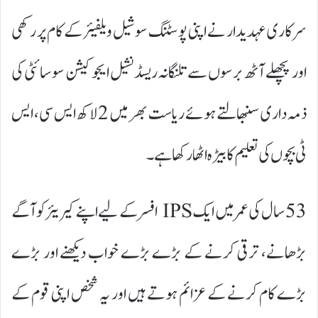
سرکاری عہدیدار نے اپنی پوسٹنگ سوشیل ویلفیئر کے کام پر رکھی
اور پچھلے آٹھ برسوں سے تلنگانہ ریسڈنشیل ایجوکیشن سوسائٹی کی
ذمہ داری سنبھالتے ہوئے ریاست بھر میں 2 لاکھ ایس سی، ایس
ٹی بچوں کی تعلیم کا بیڑہ اٹھا رکھا ہے۔
53 سال کی عمر میں ایک IPS افسر کے لیے اپنے کیریئر کو آگے
بڑھانے، ترقی کرنے کے بڑے بڑے خواب دیکھنے اور بڑے
بڑے کام کرنے کے عزائم ہوتے ہیں اور یہ شخص اپنی قوم کے