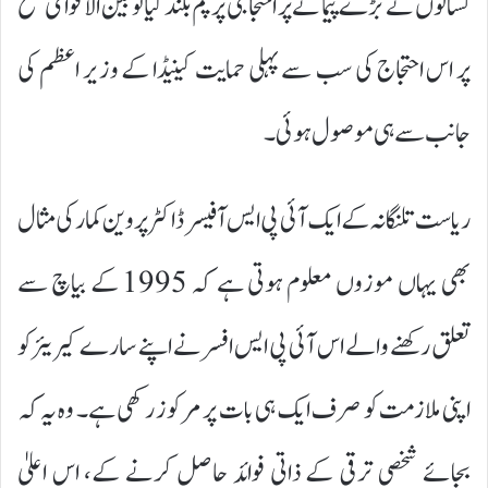
کسانوں نے بڑے پیمانے پر احتجاجی پرچم بلند کیا تو بین الاقوامی سطح
پر اس احتجاج کی سب سے پہلی حمایت کینیڈا کے وزیر اعظم کی
جانب سے ہی موصول ہوئی۔
ریاست تلنگانہ کے ایک آئی پی ایس آفیسر ڈاکٹر پروین کمار کی مثال
بھی یہاں موزوں معلوم ہوتی ہے کہ 1995 کے بیاچ سے
تعلق رکھنے والے اس آئی پی ایس افسر نے اپنے سارے کیریئر کو
اپنی ملازمت کو صرف ایک ہی بات پر مرکوز رکھی ہے۔ وہ یہ کہ
بجائے شخصی ترقی کے ذاتی فوائد حاصل کرنے کے، اس اعلیٰ