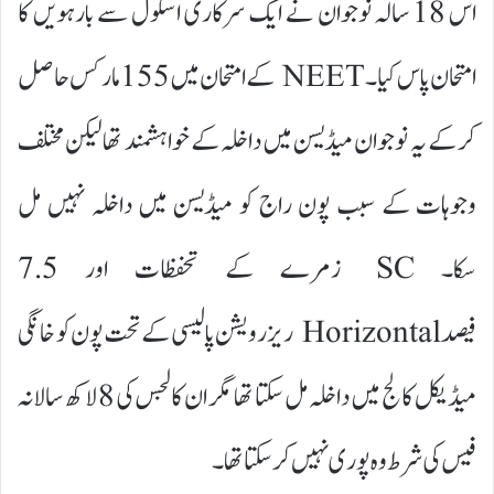
اس 18 سالہ نوجوان نے ایک سرکاری اسکول سے بارہویں کا
امتحان پاس کیا۔ NEET کے امتحان میں 155 مارکس حاصل
کر کے یہ نوجوان میڈیسن میں داخلہ کے خواہشمند تھا لیکن مختلف
وجوہات کے سبب پون راج کو میڈیسن میں داخلہ نہیں مل
سکا۔ SC زمرے کے تحفظات اور 7.5
فیصد Horizontal ریزرویشن پالیسی کے تحت پون کو خانگی
میڈیکل کالج میں داخلہ مل سکتا تھا مگر ان کالجس کی 8 لاکھ سالانہ
فیس کی شرط وہ پوری نہیں کرسکتا تھا۔