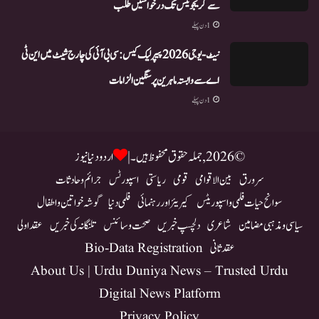
سے گریجویٹس تک درخواستیں طلب
1 دن پہلے
نیٹ-یو جی 2026 پیپر لیک کیس: سی بی آئی کی چارج شیٹ میں این ٹی
اے سے وابستہ ماہرین پر سنگین الزامات
1 دن پہلے
© 2026, جملہ حقوق محفوظ ہیں۔ |
اردو دنیا نیوز
سرورق
بین الاقوامی
قومی
ریاستی
اسپورٹس
جرائم و حادثات
سوانح حیات فلمی و اسپوریٹس
کیریئر اور رہنمائی
فلمی دنیا
گوشہ خواتین و اطفال
سیاسی و مذہبی مضامین
شاعری
دلچسپ خبریں
صحت و سائنس
تلنگانہ کی خبریں
عقد اولی
عقد ثانی
Bio-Data Registration
About Us | Urdu Duniya News – Trusted Urdu
Digital News Platform
Privacy Policy