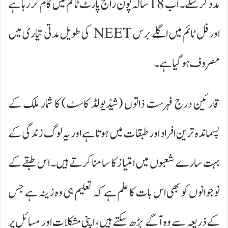
مدد کرسکے۔ اب 18 سالہ پون راج پارٹ ٹائم میں کام کر رہا ہے
اور فل ٹائم میں اگلے برس NEET کی طویل مدتی تیاری میں
مصروف ہوگیا ہے۔
قارئین درج فہرست ذاتوں (شیڈیولڈ کاسٹ) کا شمار ملک کے
پسماندہ ترین افراد اور طبقات میں ہوتا ہے اور یہ لوگ زندگی کے
بہت سارے شعبوں میں امتیاز کا سامنا کرتے ہیں۔ اس طبقے کے
نوجوانوں کو بھی اس بات کا علم ہے کہ تعلیم ہی وہ زینہ ہے جس
کے ذریعہ سے وہ آگے بڑھ سکتے ہیں، اپنی مشکلات اور مسائل پر