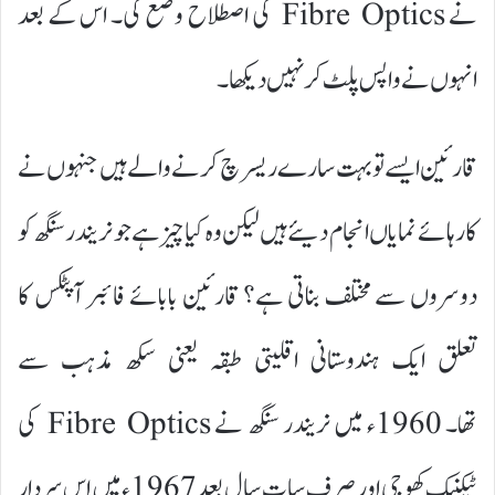
نے Fibre Optics کی اصطلاح وضع کی۔ اس کے بعد
انہوں نے واپس پلٹ کر نہیں دیکھا۔
قارئین ایسے تو بہت سارے ریسرچ کرنے والے ہیں جنہوں نے
کارہائے نمایاں انجام دیئے ہیں لیکن وہ کیا چیز ہے جو نریندر سنگھ کو
دوسروں سے مختلف بناتی ہے؟ قارئین بابائے فائبر آپٹکس کا
تعلق ایک ہندوستانی اقلیتی طبقہ یعنی سکھ مذہب سے
تھا۔ 1960ء میں نریندر سنگھ نے Fibre Optics کی
ٹیکنیک کھوجی اور صرف سات سال بعد 1967ء میں اس سردار