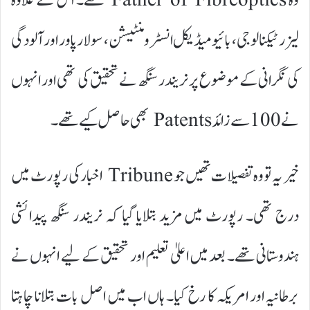
وہ Father of Fibreoptics تھے۔ اس کے علاوہ
لیزر ٹیکنالوجی، بائیو میڈیکل انسٹرومنٹیشن، سولار پاور اور آلودگی
کی نگرانی کے موضوع پر نریندر سنگھ نے تحقیق کی تھی اور انہوں
نے 100 سے زائد Patents بھی حاصل کیے تھے۔
خیر یہ تو وہ تفصیلات تھیں جو Tribune اخبار کی رپورٹ میں
درج تھی۔ رپورٹ میں مزید بتلایا گیا کہ نریندر سنگھ پیدائشی
ہندوستانی تھے۔ بعد میں اعلیٰ تعلیم اور تحقیق کے لیے انہوں نے
برطانیہ اور امریکہ کا رخ کیا۔ ہاں اب میں اصل بات بتلانا چاہتا