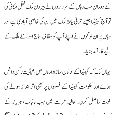
کے دوران جب وہاں کے سرداروں نے بیرون ملک نقل مکانی کی
تو آج کینیڈا جیسے ترقی یافتہ ملک میں ان کی خاصی آبادی ہے اور
وہاں پر ان لوگوں نے اپنے آپ کو مقامی سماج اور نئے ملک کے
لیے کارآمد بنایا۔
یہاں تک کہ کینیڈا کے قانون ساز اداروں میں بحیثیت رکن داخل
ہوئے اور حکومت کینیڈا کے فیصلوں پر بھی اثر انداز ہونے کی
قوت حاصل کرلی۔ حالیہ عرصے میں جب پنجاب، ہریانہ کے