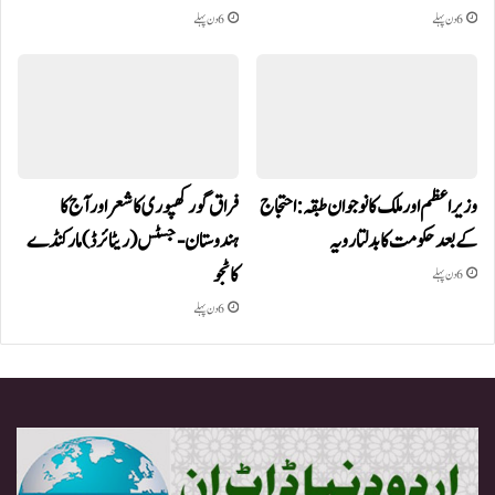
6 دن پہلے
6 دن پہلے
وزیر اعظم اور ملک کا نوجوان طبقہ: احتجاج
فراق گورکھپوری کا شعر اور آج کا
کے بعد حکومت کا بدلتا رویہ
ہندوستان-جسٹس (ریٹائرڈ) مارکنڈے
کاٹجو
6 دن پہلے
6 دن پہلے