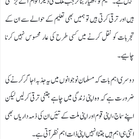
نہیں ہے۔ تعلیم کو ہتھیار بناکر جب ملک کی دیگر اقوام آگے بڑھتی
ہیں اور ترقی کرتی ہیں تو ہمیں بھی تعلیم کے حوالے سے ان کے
تجربات کو نقل کرنے میں کسی طرح کی عار محسوس نہیں کرنا
چاہیے۔
دوسری اہم بات کہ مسلمان نوجوانوں میں یہ جذبہ اجاگر کرنے کی
ضرورت ہے کہ وہ اپنی زندگی میں چاہے جتنی ترقی کرلیں لیکن
اپنے سماج، اپنی قوم اور اپنی ملت کے تئیں ان کی ذمہ داریاں بھی
اتنی ہی اہم ہیں جتنا انہیں اپنی ذات اہم نظر آتی ہے۔