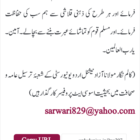
فرمائے اور ہر طرح کی ذہنی قلاشی سے ہم سب کی حفاظت
فرمائے۔ اور مسلم قوم کو تماشائے عبرت بننے سے بچالے۔ آمین۔
یارب العالمین۔
(کالم نگار مولانا آزاد نیشنل اردو یونیورسٹی کے شعبۂ ترسیل عامہ و
صحافت میں بحیثیت اسوسی ایٹ پروفیسر کارگذار ہیں)
sarwari829@yahoo.com