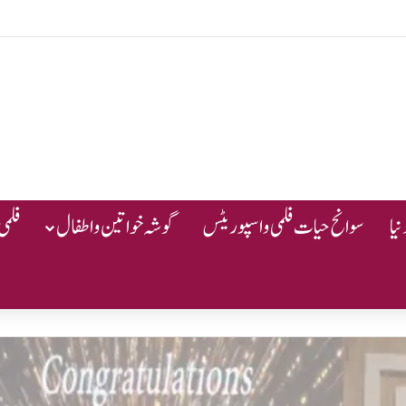
یا
سوانح حیات فلمی و اسپوریٹس
گوشہ خواتین و اطفال
فلمی 