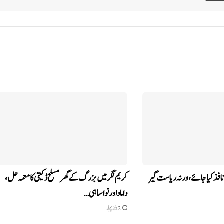
 نافذ کیا جائے، ورنہ ریاست گیر
کریم نگر میں بزرگ کے گھر مسلح ڈکیتی کا معمہ حل،
داماد اور نواسا ہی…
2 ہفتے پہلے