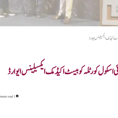
بیسٹ اکیڈمک ایکسیلینس ایوارڈ
ئی اسکول کورٹلہ کو بیسٹ اکیڈمک ایکسیلینس ایوارڈ
1 minute read