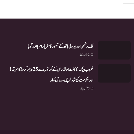
ملک دشمن اور بیرونی ہاتھ کے تصور کا سفر | رام چندر گوہا
2 سیکنڈز پہلے
غریب بینک اکاؤنٹ ہولڈرس کے کھاتوں سے 25 ہزار کروڑ کا سرقہ!
اور حکومت کی شاہ خرچی-روش کمار
5 منٹس پہلے