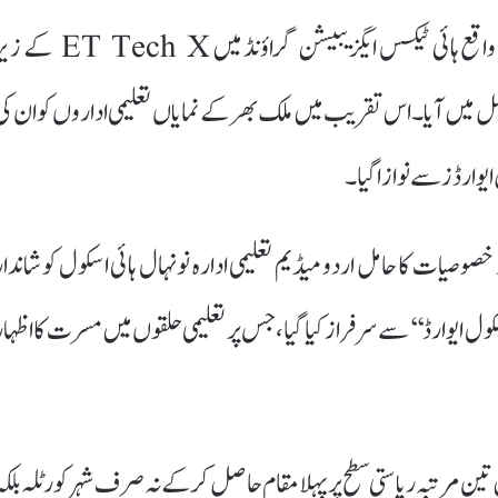
کورٹلہ : 13 دسمبر بروز ہفتہ حیدرآباد کے ہائی ٹیک سٹی میں واقع ہائی ٹیکس ایگزیبیشن گراؤنڈ میں  Tech X
د عمل میں آیا۔ اس تقریب میں ملک بھر کے نمایاں تعلیمی اداروں کو ان کی
یوارڈز سے نوازا گیا۔
صوصیات کا حامل اردو میڈیم تعلیمی ادارہ نو نہال ہائی اسکول کو شاندار
 ایوارڈ‘‘ سے سرفراز کیا گیا، جس پر تعلیمی حلقوں میں مسرت کا اظہار
تین مرتبہ ریاستی سطح پر پہلا مقام حاصل کر کے نہ صرف شہر کورٹلہ بلکہ