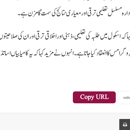
دارہ مسلسل تعلیمی ترقی اور معیاری نتائج کی سمت گامزن ہے۔
ا کہ اسکول میں طلبہ کی تعلیمی، ذہنی اور اخلاقی ترقی اور ان کی صلاحیتوں
گرامس کا انعقاد کیا جاتا ہے۔انہوں نے مزید کہا کہ یہ کامیابیاں اساتذہ
Copy URL
Print