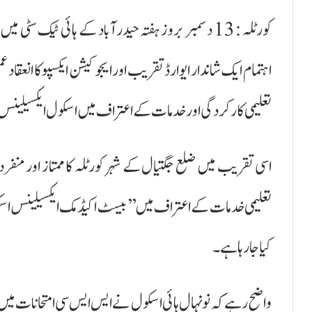
اہتمام ایک شاندار ایوارڈ تقریب اور ایجوکیشن ایکسپو کا انعقا
تعلیمی کارکردگی اور خدمات کے اعتراف میں اسکول ایکسیلینس ا
اسی تقریب میں ضلع جگتیال کے شہر کورٹلہ کا ممتاز اور منفرد خ
تعلیمی خدمات کے اعتراف میں ’’بیسٹ اکیڈمک ایکسیلینس اسکول
کیا جا رہا ہے۔
واضح رہے کہ نو نہال ہائی اسکول نے ایس ایس سی امتحانات میں 