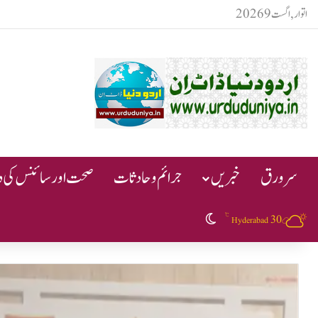
اتوار, اگست 9 2026
سرورق
خبریں
جرائم و حادثات
صحت اور سائنس کی دن
℃
30
Switch skin
Hyderabad