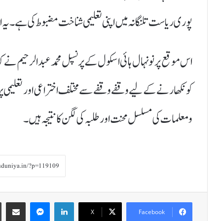
پوری ریاست تلنگانہ میں اپنی تعلیمی شناخت مضبوط کی ہے۔ یہ ا
اس موقع پر نو نہال ہائی اسکول کے پرنسپل محمد عبد الرحیم نے کہ
کو نکھارنے کے لیے وقفے وقفے سے مختلف اختراعی اور تعلیمی پرو
و معلمات کی مسلسل محنت اور طلبہ کی لگن کا نتیجہ ہیں۔
Share via Email
Messenger
LinkedIn
X
Facebook