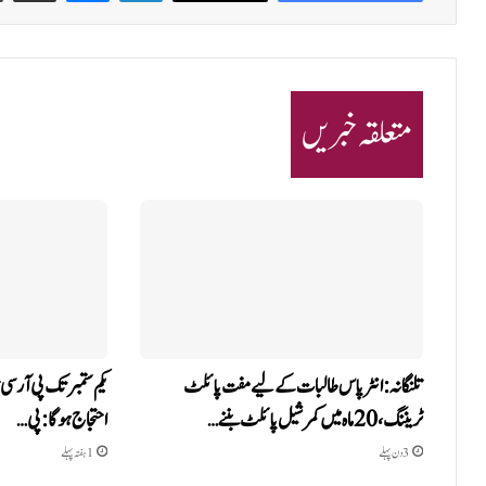
متعلقہ خبریں
تلنگانہ: انٹر پاس طالبات کے لیے مفت پائلٹ
یکم ستمبر تک پی آر سی
ٹریننگ، 20 ماہ میں کمرشیل پائلٹ بننے…
احتجاج ہوگا: پی…
3 دن پہلے
1 ہفتہ پہلے