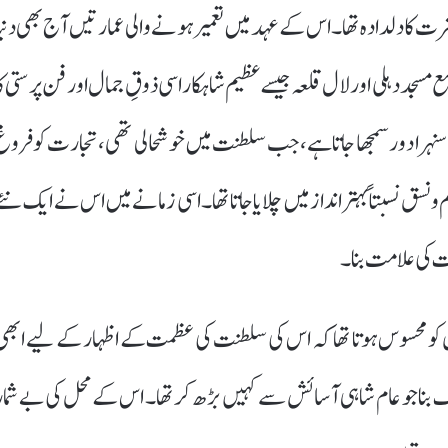
رت کا دلدادہ تھا۔ اس کے عہد میں تعمیر ہونے والی عمارتیں آج بھی دنیا
سجد دہلی اور لال قلعہ جیسے عظیم شاہکار اسی ذوقِ جمال اور فن پرستی کا
 سنہرا دور سمجھا جاتا ہے، جب سلطنت میں خوشحالی تھی، تجارت کو فروغ
نسق نسبتاً بہتر انداز میں چلایا جاتا تھا۔ اسی زمانے میں اس نے ایک نئے
مت کی علامت بنا۔
اں کو محسوس ہوتا تھا کہ اس کی سلطنت کی عظمت کے اظہار کے لیے ابھی
رک بنا جو عام شاہی آسائش سے کہیں بڑھ کر تھا۔ اس کے محل کی بے شمار