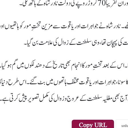
ر شاہ کے ہاتھ لگی۔
تھے۔ نادر شاہ نے جواہرات اور یاقوت سے مزین تختِ مور کو ہاتھیوں اور
 عظمت کی پہچان تھا، وہی سلطنت کے زوال کی علامت بن گیا۔
گیا۔ اس کے بعد تختِ مور کا انجام بھی تاریخ کے دھندلکوں میں گم ہو گیا۔
س کا سونا، جواہرات اور یاقوت مختلف ہاتھوں میں بٹ گئے۔ اس طرح دنیا کا
ن آج بھی مغلیہ سلطنت کے عروج و زوال کی مکمل تصویر پیش کرتی ہے۔
Copy URL