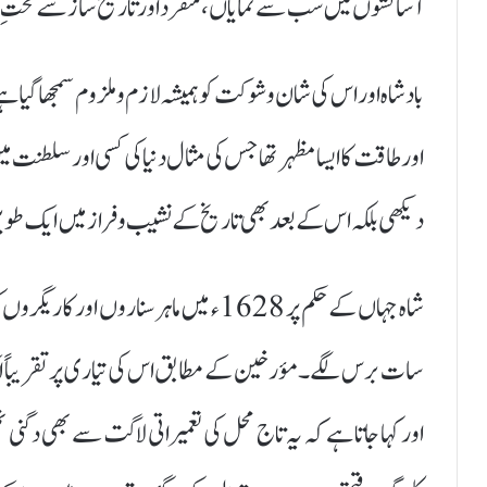
آسائشوں میں سب سے نمایاں، منفرد اور تاریخ ساز شے تختِ م
بادشاہ اور اس کی شان و شوکت کو ہمیشہ لازم و ملزوم سمجھا گی
اور طاقت کا ایسا مظہر تھا جس کی مثال دنیا کی کسی اور سلطنت
دیکھی بلکہ اس کے بعد بھی تاریخ کے نشیب و فراز میں ایک طوی
شاہ جہاں کے حکم پر 1628ء میں ماہر سنارو
سات برس لگے۔ مؤرخین کے مطابق اس کی تیاری پر تقریباً ا