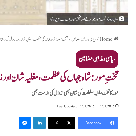
مغلیہ دور کا تخت مور جو سونے اور قیمتی جواہرات سے مزین تھا
Home
/
سیاسی و مذہبی مضامین
/
تختِ مور: شاہ جہاں کی عظمت، مغلیہ شان اور زوال کی داستا
سیاسی و مذہبی مضامین
تختِ مور: شاہ جہاں کی عظمت، مغلیہ شان اور ز
مور کا تخت مغلیہ سلطنت کی شان بھی، زوال کی علامت بھی
Last Updated: 14/01/2026
14/01/2026
Messenger
LinkedIn
X
Facebook