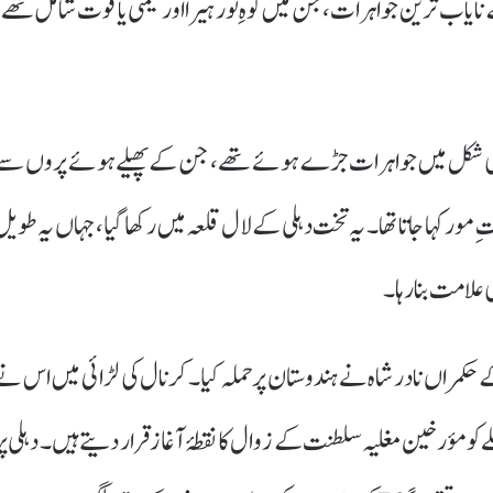
نایاب ترین جواہرات، جن میں کوہِ نور ہیرا اور قیمتی یاقوت شامل تھے،
ور کی شکل میں جواہرات جڑے ہوئے تھے، جن کے پھیلے ہوئے پروں سے
ور کہا جاتا تھا۔ یہ تخت دہلی کے لال قلعہ میں رکھا گیا، جہاں یہ طویل
لامت بنا رہا۔
یب کروٹ لی۔ 1739ء میں ایران کے حکمراں نادر شاہ نے ہندوستان پر حملہ کیا۔ کرنال کی لڑائی میں اس ن
ملے کو مؤرخین مغلیہ سلطنت کے زوال کا نقطۂ آغاز قرار دیتے ہیں۔ دہلی پر