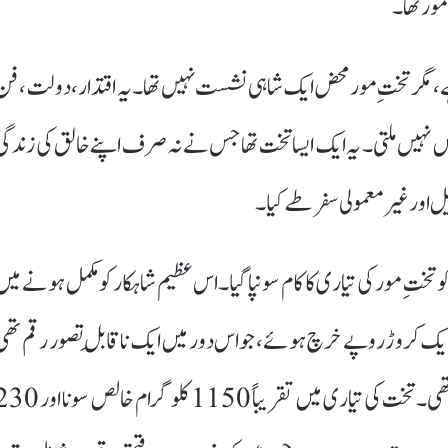
ور تھا۔
ا ہے، مگر تختِ مور محض ایک شاہی نشست نہیں تھا۔ یہ اقتدار، دولت، فن
 میں نہیں ملتی۔ یہ ایک ایسا تخت تھا جس نے نہ صرف اپنے خالق کی زندگی
ل اور غیر معمولی سفر طے کیا۔
ں اور کاریگروں کو تختِ مور کی تیاری کا کام سونپا گیا۔ اس عظیم شاہکار کو مکمل ہونے می
یک کروڑ روپے خرچ ہوئے، جو اس دور میں ایک ناقابلِ تصور رقم تھی
اور کہا جاتا ہے کہ یہ تاج محل کی تعمیراتی لاگت سے بھی دگنی تھی۔ تخت کی تیاری میں تقریباً 1150 کلوگرام خا