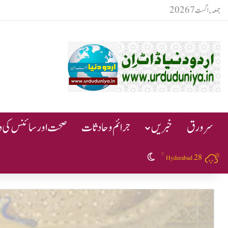
جمعہ, اگست 7 2026
سرورق
خبریں
جرائم و حادثات
صحت اور سائنس کی دن
℃
28
Switch skin
Hyderabad