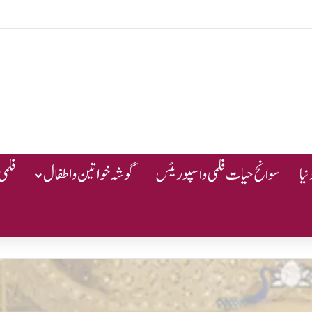
یا
سوانح حیات فلمی و اسپوریٹس
گوشہ خواتین و اطفال
فلمی 