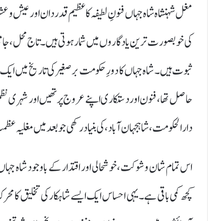
مغل شہنشاہ شاہ جہاں فنونِ لطیفہ کا عظیم قدردان اور عیش و عش
کی خوبصورت ترین یادگاروں میں شمار ہوتی ہیں۔ تاج محل، جامع م
ثبوت ہیں۔ شاہ جہاں کا دورِ حکومت برصغیر کی تاریخ میں ایک
حاصل تھا، فنون اور دستکاری اپنے عروج پر تھیں اور شہری نظم و 
دارالحکومت، شاہجہان آباد، کی بنیاد رکھی جو بعد میں مغلیہ عظ
اس تمام شان و شوکت، خوشحالی اور اقتدار کے باوجود شاہ جہ
کچھ کمی باقی ہے۔ یہی احساس ایک ایسے شاہکار کی تخلیق کا مح