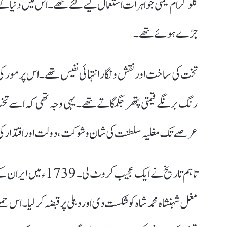
کلوگرام قیمتی جواہرات استعمال کیے گئے تھے۔ اس میں دنیا کے 
جڑے ہوئے تھے۔
تخت کی ساخت اور نقش و نگار انتہائی نفیس تھے۔ اس پر م
رنگ برنگے قیمتی پتھر جگمگاتے تھے۔ یہی وجہ تھی کہ اسے تختِ م
عرصے تک مغلیہ سلطنت کی شان و شوکت، دولت اور اقتدار کی ع
تاہم تاریخ نے ایک عج
مغل شہنشاہ محمد شاہ کو شکست دی اور دہلی پر قبضہ کر لیا۔ اس ح