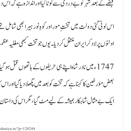
قبضے کے بعد شہر کو بے دردی سے لوٹا گیا اور اندازہ ہے کہ اس دوران تقریباً 70 کروڑ روپے کی دولت ناد
اس لوٹی گئی دولت میں تختِ مور اور کوہِ نور ہیرا بھی شامل 
اونٹوں پر لاد کر ایران منتقل کر دیا۔ یوں جو تخت کبھی مغلیہ
1747ء میں نادر شاہ اپنے ہی حریفوں کے ہاتھوں قتل ہو 
بعض مؤرخین کا کہنا ہے کہ تخت کو بعد میں پگھلا دیا گیا اور ا
ایک بے مثال شاہکار ہمیشہ کے لیے مٹ گیا، مگر اس کی داستا