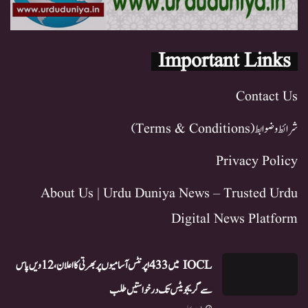
Important Links
Contact Us
شرائط و ضوابط (Terms & Conditions)
Privacy Policy
About Us | Urdu Duniya News – Trusted Urdu
Digital News Platform
IOCL میں 433 اپرنٹس آسامیوں پر بھرتی کا اعلان، 12ویں پاس
سے گریجویٹس تک درخواستیں طلب