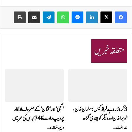
Print
Share via Email
Telegram
WhatsApp
Messenger
LinkedIn
متعلقہ خبریں
3 کروڑ روپے فراڈ کیس: سلمان خان،
‘گجنی’ اور ‘لگان’ کے معروف اداکار
الویرا خان اور دیگر کو چندی گڑھ
پردیپ راوت کا 74 برس کی عمر میں
عدالت…
دیہانت،…