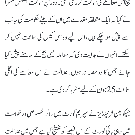
بنچ اس معاملے کی سماعت کر رہی تھی۔ دورانِ سماعت جسٹس مشرا
نے کہا کہ ایک متعلقہ مقدمے میں ان کے بیٹے حکومت کی جانب
سے پیش ہو چکے ہیں، اس لیے وہ اس کیس کی سماعت نہیں کر
سکتے۔ انہوں نے ہدایت دی کہ معاملہ ایسی بنچ کے سامنے پیش کیا
جائے جس کا وہ حصہ نہ ہوں۔عدالت نے اس معاملے کی اگلی
سماعت 25 جون کے لیے مقرر کر دی ہے۔
جیکولین فرنینڈیز نے سپریم کورٹ میں دائر خصوصی درخواست
میں دہلی ہائی کورٹ کے اس فیصلے کو چیلنج کیا ہے جس میں عدالت