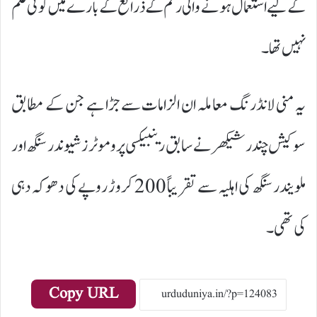
کے لیے استعمال ہونے والی رقم کے ذرائع کے بارے میں کوئی علم
نہیں تھا۔
یہ منی لانڈرنگ معاملہ ان الزامات سے جڑا ہے جن کے مطابق
سوکیش چندر شیکھر نے سابق رینبیکسی پروموٹرز شیوندر سنگھ اور
ملویندر سنگھ کی اہلیہ سے تقریباً 200 کروڑ روپے کی دھوکہ دہی
کی تھی۔
Copy URL