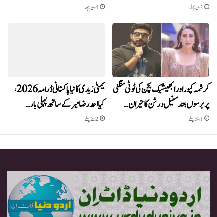
2 دن پہلے
4 دن پہلے
کرشمہ کپور اور ابھیشیک بچن کی ٹوٹی منگنی
یمنیٰ زیدی کا نیا پاکستانی ڈرامہ 2026،
پر برسوں بعد سنیل درشن کا حیران…
کیا احد رضا میر کے ساتھ پہلی بار…
1 ہفتہ پہلے
2 ہفتے پہلے