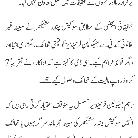
برقرار رہا اور انہوں نے تحقیقات میں مکمل تعاون نہیں کیا۔
تحقیقاتی ایجنسی کے مطابق سوکیش چندر شیکھر نے مبینہ غیر
قانونی آمدنی سے جیکولین فرنینڈیز کو قیمتی تحائف، لگژری اشیا اور
دیگر فوائد فراہم کیے۔ ای ڈی کا کہنا ہے کہ اداکارہ نے تقریباً 7
کروڑ روپے مالیت کے تحائف وصول کیے تھے۔
تاہم جیکولین فرنینڈیز مسلسل یہ مؤقف اختیار کرتی رہی ہیں کہ
انہیں سوکیش چندر شیکھر کی مبینہ مجرمانہ سرگرمیوں یا تحائف