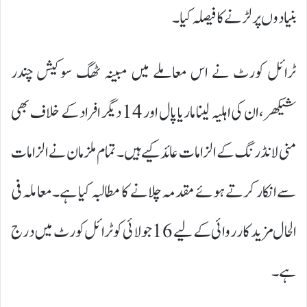
بنیادوں پر لڑنے کا فیصلہ کیا۔
ٹرائل کورٹ نے اس معاملے میں مبینہ ٹھگ سوکیش چندر
شیکھر، ان کی اہلیہ لینا ماریا پال اور 14 دیگر افراد کے خلاف بھی
منی لانڈرنگ کے الزامات عائد کیے ہیں۔ تمام ملزمان نے الزامات
سے انکار کرتے ہوئے مقدمہ چلانے کا مطالبہ کیا ہے۔معاملہ فی
الحال مزید کارروائی کے لیے 16 جولائی کو ٹرائل کورٹ میں درج
ہے۔