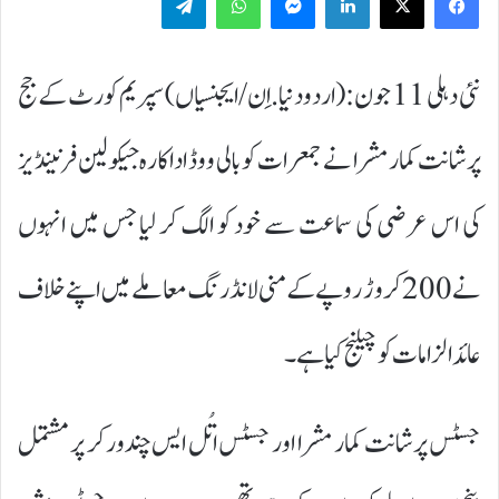
نئی دہلی 11 جون:(اردودنیا.اِن/ایجنسیاں) سپریم کورٹ کے جج
پرشانت کمار مشرا نے جمعرات کو بالی ووڈ اداکارہ جیکولین فرنینڈیز
کی اس عرضی کی سماعت سے خود کو الگ کر لیا جس میں انہوں
نے 200 کروڑ روپے کے منی لانڈرنگ معاملے میں اپنے خلاف
عائد الزامات کو چیلنج کیا ہے۔
جسٹس پرشانت کمار مشرا اور جسٹس اتُل ایس چندورکر پر مشتمل