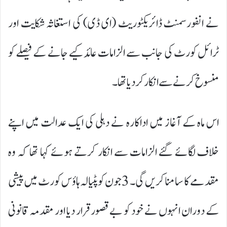
نے انفورسمنٹ ڈائریکٹوریٹ (ای ڈی) کی استغاثہ شکایت اور
ٹرائل کورٹ کی جانب سے الزامات عائد کیے جانے کے فیصلے کو
منسوخ کرنے سے انکار کر دیا تھا۔
اس ماہ کے آغاز میں اداکارہ نے دہلی کی ایک عدالت میں اپنے
خلاف لگائے گئے الزامات سے انکار کرتے ہوئے کہا تھا کہ وہ
مقدمے کا سامنا کریں گی۔ 3 جون کو پٹیالہ ہاؤس کورٹ میں پیشی
کے دوران انہوں نے خود کو بے قصور قرار دیا اور مقدمہ قانونی