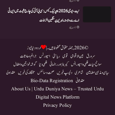
1 دن پہلے
نیٹ-یو جی 2026 پیپر لیک کیس: سی بی آئی کی چارج شیٹ میں این ٹی
اے سے وابستہ ماہرین پر سنگین الزامات
1 دن پہلے
© 2026, جملہ حقوق محفوظ ہیں۔ |
اردو دنیا نیوز
سرورق
بین الاقوامی
قومی
ریاستی
اسپورٹس
جرائم و حادثات
سوانح حیات فلمی و اسپوریٹس
کیریئر اور رہنمائی
فلمی دنیا
گوشہ خواتین و اطفال
سیاسی و مذہبی مضامین
شاعری
دلچسپ خبریں
صحت و سائنس
تلنگانہ کی خبریں
عقد اولی
عقد ثانی
Bio-Data Registration
About Us | Urdu Duniya News – Trusted Urdu
Digital News Platform
Privacy Policy