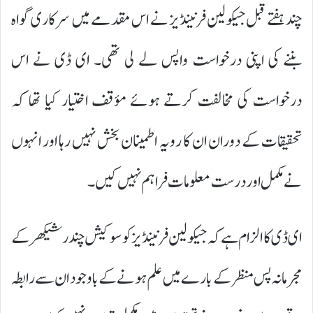
چند ہفتے قبل جیکولین فرنینڈیز نے اس مقدمے میں سرکاری گواہ
بننے کی اپنی درخواست واپس لے لی تھی۔ ای ڈی نے اس
درخواست کی مخالفت کرتے ہوئے مؤقف اختیار کیا تھا کہ
تحقیقات کے دوران ان کا رویہ اطمینان بخش نہیں رہا اور انہوں
نے مکمل اور درست معلومات فراہم نہیں کیں۔
ای ڈی کا الزام ہے کہ جیکولین فرنینڈیز کو سوکیش چندر شیکھر کے
مجرمانہ پس منظر کے بارے میں علم ہونے کے باوجود ان سے رابطہ