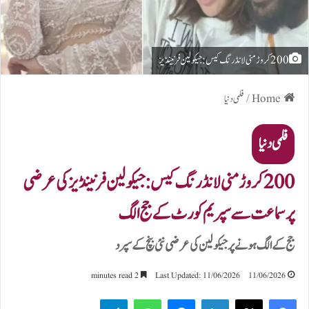
Home
/
فلمی دنیا
فلمی دنیا
200 کروڑ منی لانڈرنگ کیس:جیکولین فرنینڈیز کی عرضی
پر سماعت سے سپریم کورٹ کے جج الگ
جج کے الگ ہونے پر جیکولین کی عرضی نئی بنچ کے سپرد
2 minutes read
Last Updated: 11/06/2026
11/06/2026
Telegram
WhatsApp
Messenger
LinkedIn