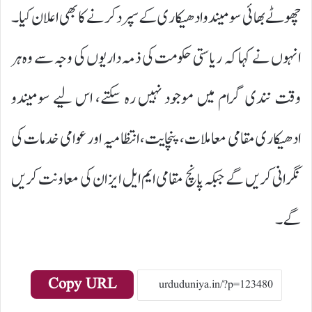
چھوٹے بھائی سومیندو ادھیکاری کے سپرد کرنے کا بھی اعلان کیا۔
انہوں نے کہا کہ ریاستی حکومت کی ذمہ داریوں کی وجہ سے وہ ہر
وقت نندی گرام میں موجود نہیں رہ سکتے، اس لیے سومیندو
ادھیکاری مقامی معاملات، پنچایت، انتظامیہ اور عوامی خدمات کی
نگرانی کریں گے جبکہ پانچ مقامی ایم ایل ایز ان کی معاونت کریں
گے۔
Copy URL