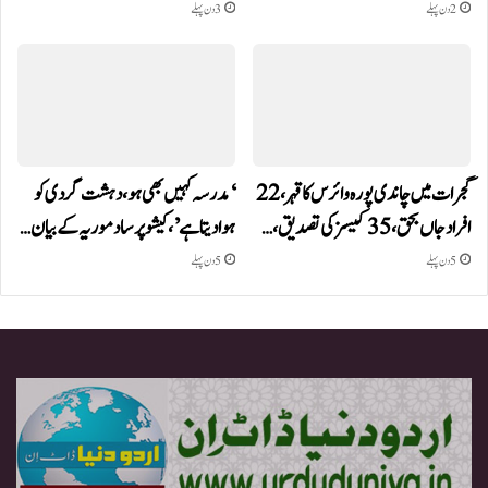
2 دن پہلے
3 دن پہلے
گجرات میں چاندی پورہ وائرس کا قہر، 22
‘مدرسہ کہیں بھی ہو، دہشت گردی کو
افراد جاں بحق، 35 کیسز کی تصدیق،…
ہوا دیتا ہے’، کیشو پرساد موریہ کے بیان…
5 دن پہلے
5 دن پہلے