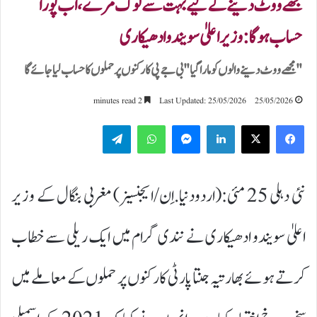
مجھے ووٹ دینے کے لیے بہت سے لوگ مرے، اب پورا
حساب ہوگا:وزیر اعلیٰ سویندو ادھیکاری
"مجھے ووٹ دینے والوں کو مارا گیا"بی جے پی کارکنوں پر حملوں کا حساب لیا جائے گا
2 minutes read
Last Updated: 25/05/2026
25/05/2026
Telegram
WhatsApp
Messenger
LinkedIn
نئی دہلی 25 مئی:(اردودنیا.اِن/ایجنسیز) مغربی بنگال کے وزیر
اعلیٰ سویندو ادھیکاری نے نندی گرام میں ایک ریلی سے خطاب
کرتے ہوئے بھارتیہ جنتا پارٹی کارکنوں پر حملوں کے معاملے میں