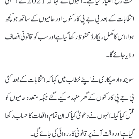
سخت رخ اختیار کیا ہے۔ انہوں نے کہا کہ 2021 کے اسمبلی
انتخابات کے بعد بی جے پی کارکنوں اور حامیوں کے ساتھ جو کچھ
ہوا، اس کا مکمل ریکارڈ محفوظ رکھا گیا ہے اور سب کو قانونی انصاف
دلایا جائے گا۔
سویندو ادھیکاری نے اپنے خطاب میں کہا کہ انتخابات کے بعد کئی
بی جے پی کارکنوں کے گھر منہدم کیے گئے جبکہ متعدد حامیوں کو
قتل کیا گیا۔ انہوں نے دعویٰ کیا کہ ان تمام واقعات کا حساب رکھا
گیا ہے اور وقت آنے پر قانونی کارروائی کی جائے گی۔