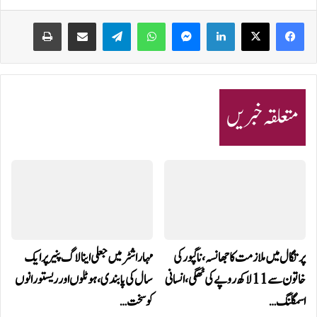
Print
Share via Email
Telegram
WhatsApp
Messenger
LinkedIn
متعلقہ خبریں
پرتگال میں ملازمت کا جھانسہ،ناگپور کی
مہاراشٹر میں جعلی اینالاگ پنیر پر ایک
خاتون سے 11 لاکھ روپے کی ٹھگی، انسانی
سال کی پابندی، ہوٹلوں اور ریستورانوں
اسمگلنگ…
کو سخت…