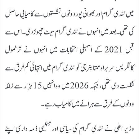
میں نندی گرام اور بھوانی پور دونوں نشستوں سے کامیابی حاصل
کی تھی۔ بعد میں انہوں نے نندی گرام سیٹ چھوڑ دی۔ اس سے
قبل 2021 کے اسمبلی انتخابات میں انہوں نے ترنمول
کانگریس سربراہ ممتا بنرجی کو نندی گرام میں انتہائی کم فرق سے
شکست دی تھی، جبکہ 2026 میں وہ انہیں 15 ہزار سے زائد
ووٹوں کے فرق سے ہرانے میں کامیاب رہے۔
وزیر اعلیٰ نے نندی گرام کی سیاسی اور تنظیمی ذمہ داری اپنے