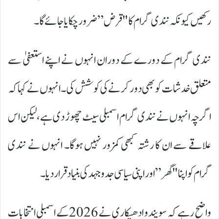
رکھیں کیونکہ نندی گرام کا "قرض” ضرور چکایا جائے گا۔
نندی گرام کے دورے کے دوران انہوں نے اپنے استعفیٰ سے
متعلق خدشات کو بھی دور کرنے کی کوشش کی۔ انہوں نے کہا کہ
اگرچہ انہوں نے نندی گرام اسمبلی سیٹ چھوڑ دی ہے، لیکن اس
علاقے سے ان کا رشتہ کبھی کمزور نہیں ہوگا۔ انہوں نے نندی
گرام کو اپنا "گھر” اور اپنی سیاسی جدوجہد کی بنیاد قرار دیا۔
واضح رہے کہ سویندو ادھیکاری نے 2026 کے اسمبلی انتخابات