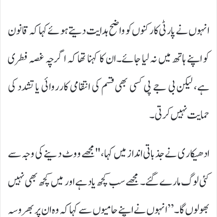
انہوں نے پارٹی کارکنوں کو واضح ہدایت دیتے ہوئے کہا کہ قانون
کو اپنے ہاتھ میں نہ لیا جائے۔ ان کا کہنا تھا کہ اگرچہ غصہ فطری
ہے، لیکن بی جے پی کسی بھی قسم کی انتقامی کارروائی یا تشدد کی
حمایت نہیں کرتی۔
ادھیکاری نے جذباتی انداز میں کہا، "مجھے ووٹ دینے کی وجہ سے
کئی لوگ مارے گئے۔ مجھے سب کچھ یاد ہے اور میں کچھ بھی نہیں
بھولوں گا۔” انہوں نے اپنے حامیوں سے کہا کہ وہ ان پر بھروسہ