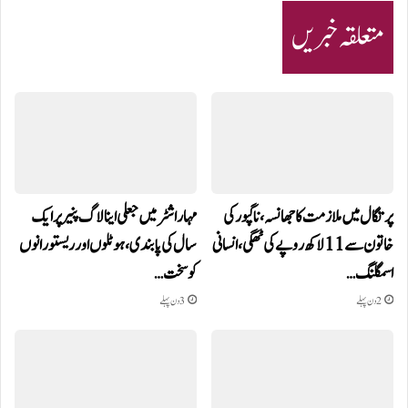
متعلقہ خبریں
پرتگال میں ملازمت کا جھانسہ،ناگپور کی
مہاراشٹر میں جعلی اینالاگ پنیر پر ایک
خاتون سے 11 لاکھ روپے کی ٹھگی، انسانی
سال کی پابندی، ہوٹلوں اور ریستورانوں
اسمگلنگ…
کو سخت…
2 دن پہلے
3 دن پہلے