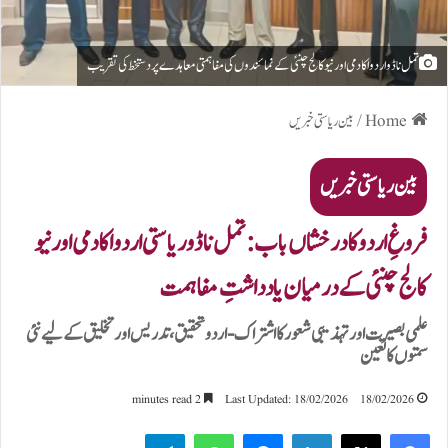
تمل ناڈو اردو اکادمی اور نیو کالج چنئی کے نمائندوں کی مفاہمتی معاہدے پر دستخط کی تقریب
Home
/
بین ریاستی خبریں
بین ریاستی خبریں
فروغِ اردو کا درخشاں باب: تمل ناڈو ریاستی اردو اکادمی اور نیو
کالج چنئی کے درمیان یادداشتِ مفاہمت
علمی بصیرت اور تہذیبی شعور کا اشتراک - اردو تحقیق، تدریس اور تخلیق کے لیے نئی
سمتوں کا تعین
2 minutes read
Last Updated: 18/02/2026
18/02/2026
Telegram
WhatsApp
Messenger
LinkedIn