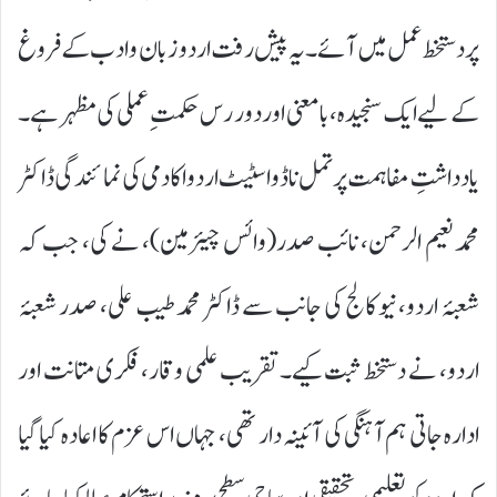
پر دستخط عمل میں آئے۔ یہ پیش رفت اردو زبان و ادب کے فروغ
کے لیے ایک سنجیدہ، بامعنی اور دور رس حکمتِ عملی کی مظہر ہے۔
یادداشتِ مفاہمت پر تمل ناڈو اسٹیٹ اردو اکادمی کی نمائندگی ڈاکٹر
محمد نعیم الرحمن، نائب صدر(وائس چیئرمین)، نے کی، جب کہ
شعبۂ اردو، نیو کالج کی جانب سے ڈاکٹر محمد طیب علی، صدر شعبۂ
اردو، نے دستخط ثبت کیے۔ تقریب علمی وقار، فکری متانت اور
ادارہ جاتی ہم آہنگی کی آئینہ دار تھی، جہاں اس عزم کا اعادہ کیا گیا