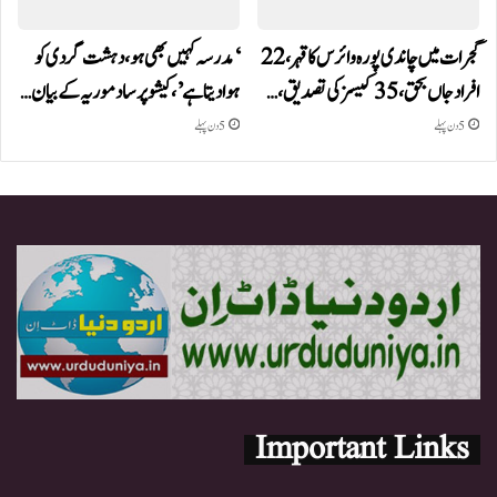
گجرات میں چاندی پورہ وائرس کا قہر، 22
‘مدرسہ کہیں بھی ہو، دہشت گردی کو
افراد جاں بحق، 35 کیسز کی تصدیق،…
ہوا دیتا ہے’، کیشو پرساد موریہ کے بیان…
5 دن پہلے
5 دن پہلے
Important Links