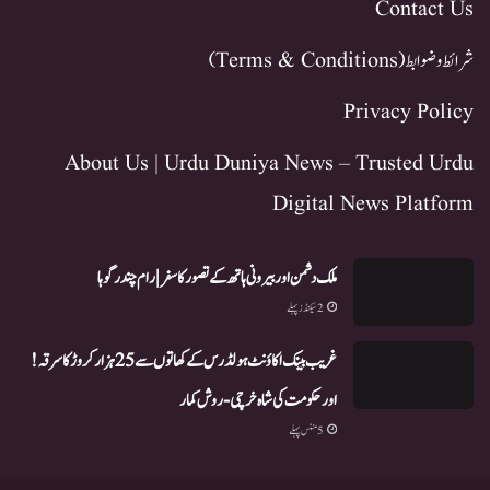
Contact Us
شرائط و ضوابط (Terms & Conditions)
Privacy Policy
About Us | Urdu Duniya News – Trusted Urdu
Digital News Platform
ملک دشمن اور بیرونی ہاتھ کے تصور کا سفر | رام چندر گوہا
2 سیکنڈز پہلے
غریب بینک اکاؤنٹ ہولڈرس کے کھاتوں سے 25 ہزار کروڑ کا سرقہ!
اور حکومت کی شاہ خرچی-روش کمار
5 منٹس پہلے