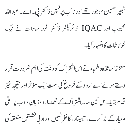
شبیر حسین موجود تھے اور نائب پرنسپل ڈاکٹر پی۔ اے۔ عبداللہ
محبوب اور IQAC ڈائریکٹر ڈاکٹر انور سادات نے نیک
خواہشات کا اظہار کیا۔
معزز اساتذہ و طلباء نے اس اشتراک کو وقت کی اہم ضرورت قرار
دیتے ہوئے اسے اردو کے فروغ کی سمت ایک مؤثر اور نتیجہ خیز
قدم بتایا۔ اس تین سالہ اشتراک کے تحت اردو زبان و ادب پر اعلیٰ
معیار کے مذاکرے، سیمینار، کانفرنسیں اور ادبی نشستیں منعقد کی