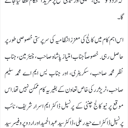
کہ اردو کو تعلیمی، تحقیقی اور سماجی سطح پر مزید استحکام عطا کیا جائے
گا۔
اس اہم کام میں کالج کی معزز انتظامیہ کی سرپرستی خصوصی طور پر
حاصل رہی. خصوصاً جناب امتیاز پاشاہ صاحب، چیئرمین، جناب
نظر محمد صاحب، سکریٹری، اور جناب یس ایم اے محمد سلیم
صاحب، ٹریژرر کی خاص تعاون کے بغیر یہ کام ممکن نہیں تھا. اس
موقع پر نیو کالج چنئی کے پرنسپل ڈاکٹر ایم اسرار شریف، نائب
پرنسپل ڈاکٹر اے حیدر علی، ڈاکٹر سید عبد الحمید اور اردو پروفیسر سید