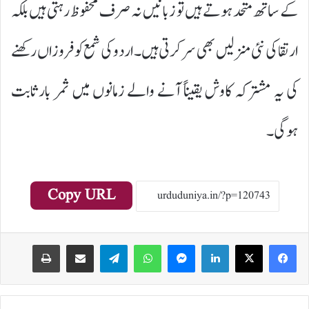
کے ساتھ متحد ہوتے ہیں تو زبانیں نہ صرف محفوظ رہتی ہیں بلکہ
ارتقا کی نئی منزلیں بھی سر کرتی ہیں۔ اردو کی شمع کو فروزاں رکھنے
کی یہ مشترکہ کاوش یقیناً آنے والے زمانوں میں ثمر بار ثابت
ہوگی۔
Copy URL
Print
Share via Email
Telegram
WhatsApp
Messenger
LinkedIn