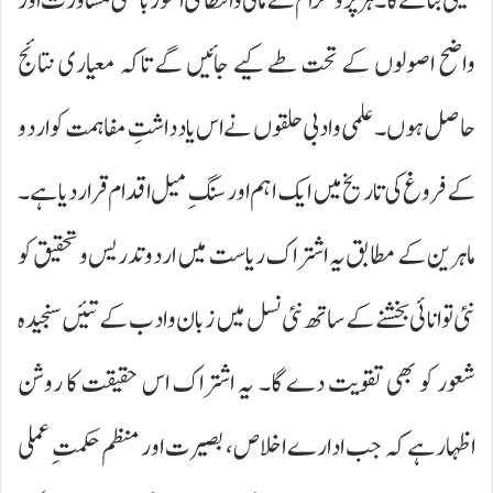
یقینی بنائے گا۔ ہر پروگرام کے مالی و انتظامی امور باہمی مشاورت اور
واضح اصولوں کے تحت طے کیے جائیں گے تاکہ معیاری نتائج
حاصل ہوں۔ علمی و ادبی حلقوں نے اس یادداشتِ مفاہمت کو اردو
کے فروغ کی تاریخ میں ایک اہم اور سنگِ میل اقدام قرار دیا ہے۔
ماہرین کے مطابق یہ اشتراک ریاست میں اردو تدریس و تحقیق کو
نئی توانائی بخشنے کے ساتھ نئی نسل میں زبان و ادب کے تئیں سنجیدہ
شعور کو بھی تقویت دے گا۔ یہ اشتراک اس حقیقت کا روشن
اظہار ہے کہ جب ادارے اخلاص، بصیرت اور منظم حکمتِ عملی