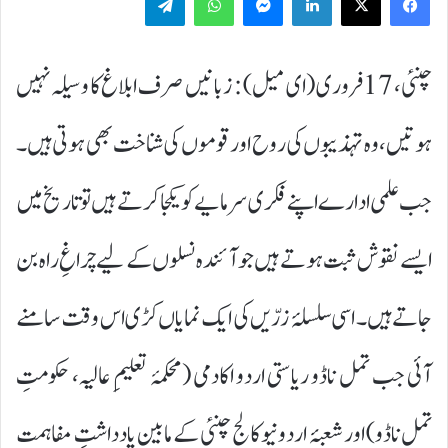
چنئی، 17 فروری (ای میل) : زبانیں صرف ابلاغ کا وسیلہ نہیں
ہوتیں، وہ تہذیبوں کی روح اور قوموں کی شناخت بھی ہوتی ہیں۔
جب علمی ادارے اپنے فکری سرمایے کو یکجا کرتے ہیں تو تاریخ میں
ایسے نقوش ثبت ہوتے ہیں جو آئندہ نسلوں کے لیے چراغِ راہ بن
جاتے ہیں۔ اسی سلسلۂ زرّیں کی ایک نمایاں کڑی اس وقت سامنے
آئی جب تمل ناڈو ریاستی اردو اکادمی (محکمۂ تعلیمِ عالیہ، حکومتِ
تمل ناڈو) اور شعبۂ اردو نیو کالج چنئی کے مابین یادداشتِ مفاہمت