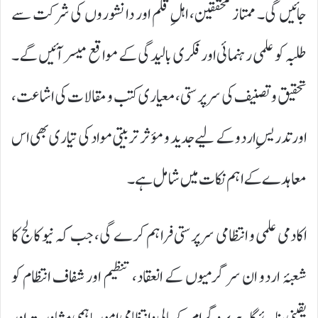
جائیں گی۔ ممتاز محققین، اہلِ قلم اور دانشوروں کی شرکت سے
طلبہ کو علمی رہنمائی اور فکری بالیدگی کے مواقع میسر آئیں گے۔
تحقیق و تصنیف کی سرپرستی، معیاری کتب و مقالات کی اشاعت،
اور تدریسِ اردو کے لیے جدید و مؤثر تربیتی مواد کی تیاری بھی اس
معاہدے کے اہم نکات میں شامل ہے۔
اکادمی علمی و انتظامی سرپرستی فراہم کرے گی، جب کہ نیو کالج کا
شعبۂ اردو ان سرگرمیوں کے انعقاد، تنظیم اور شفاف انتظام کو