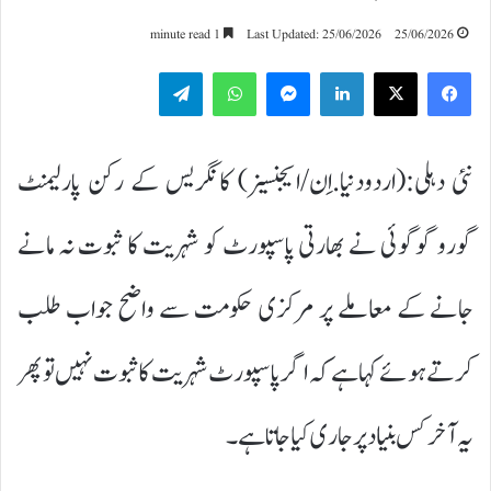
1 minute read
Last Updated: 25/06/2026
25/06/2026
Telegram
WhatsApp
Messenger
LinkedIn
نئی دہلی:(اردودنیا.اِن/ایجنسیز) کانگریس کے رکن پارلیمنٹ
گورو گوگوئی نے بھارتی پاسپورٹ کو شہریت کا ثبوت نہ مانے
جانے کے معاملے پر مرکزی حکومت سے واضح جواب طلب
کرتے ہوئے کہا ہے کہ اگر پاسپورٹ شہریت کا ثبوت نہیں تو پھر
یہ آخر کس بنیاد پر جاری کیا جاتا ہے۔