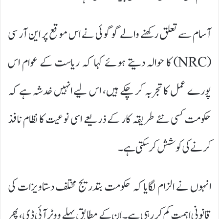
آسام سے تعلق رکھنے والے گوگوئی نے اس موقع پر این آر سی
(NRC) کا حوالہ دیتے ہوئے کہا کہ ریاست کے عوام اس
پورے عمل کا تجربہ کر چکے ہیں، اس لیے انہیں خدشہ ہے کہ
حکومت کسی نئے طریقہ کار کے ذریعے اسی نوعیت کا نظام نافذ
کرنے کی کوشش کر سکتی ہے۔
انہوں نے الزام لگایا کہ حکومت بتدریج مختلف دستاویزات کی
قانونی اہمیت کم کر رہی ہے۔ ان کے مطابق پہلے ووٹر آئی ڈی، پھر