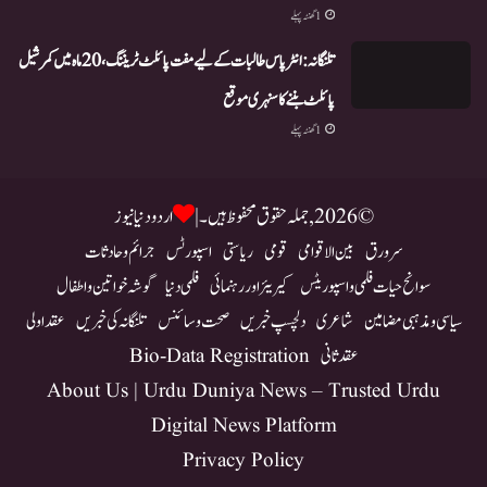
1 گھنٹہ پہلے
تلنگانہ: انٹر پاس طالبات کے لیے مفت پائلٹ ٹریننگ، 20 ماہ میں کمرشیل
پائلٹ بننے کا سنہری موقع
1 گھنٹہ پہلے
© 2026, جملہ حقوق محفوظ ہیں۔ |
اردو دنیا نیوز
سرورق
بین الاقوامی
قومی
ریاستی
اسپورٹس
جرائم و حادثات
سوانح حیات فلمی و اسپوریٹس
کیریئر اور رہنمائی
فلمی دنیا
گوشہ خواتین و اطفال
سیاسی و مذہبی مضامین
شاعری
دلچسپ خبریں
صحت و سائنس
تلنگانہ کی خبریں
عقد اولی
عقد ثانی
Bio-Data Registration
About Us | Urdu Duniya News – Trusted Urdu
Digital News Platform
Privacy Policy