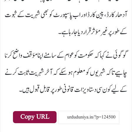
آدھار کارڈ، پین کارڈ اور اب پاسپورٹ کو بھی شہریت کے ثبوت
کے طور پر غیر مؤثر قرار دیا جا رہا ہے۔
گوگوئی نے کہا کہ حکومت کو عوام کے سامنے اپنا مؤقف واضح کرنا
چاہیے تاکہ شہریوں کو معلوم ہو سکے کہ آخر شہریت ثابت کرنے
کے لیے کون سی دستاویزات قانونی طور پر قابل قبول ہیں۔
Copy URL