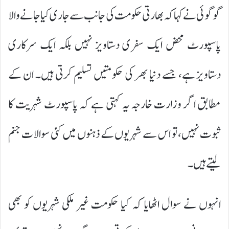
گوگوئی نے کہا کہ بھارتی حکومت کی جانب سے جاری کیا جانے والا
پاسپورٹ محض ایک سفری دستاویز نہیں بلکہ ایک سرکاری
دستاویز ہے، جسے دنیا بھر کی حکومتیں تسلیم کرتی ہیں۔ ان کے
مطابق اگر وزارت خارجہ یہ کہتی ہے کہ پاسپورٹ شہریت کا
ثبوت نہیں، تو اس سے شہریوں کے ذہنوں میں کئی سوالات جنم
لیتے ہیں۔
انہوں نے سوال اٹھایا کہ کیا حکومت غیر ملکی شہریوں کو بھی