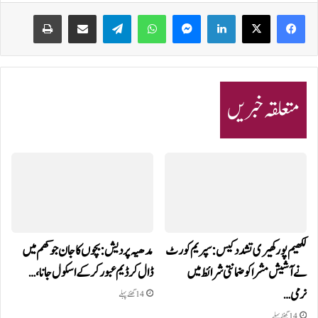
Print
Share via Email
Telegram
WhatsApp
Messenger
LinkedIn
متعلقہ خبریں
لکھیم پور کھیری تشدد کیس: سپریم کورٹ
مدھیہ پردیش: بچوں کا جان جوکھم میں
نے آشیش مشرا کو ضمانتی شرائط میں
ڈال کر ڈیم عبور کر کے اسکول جانا،…
نرمی…
14 گھنٹے پہلے
14 گھنٹے پہلے