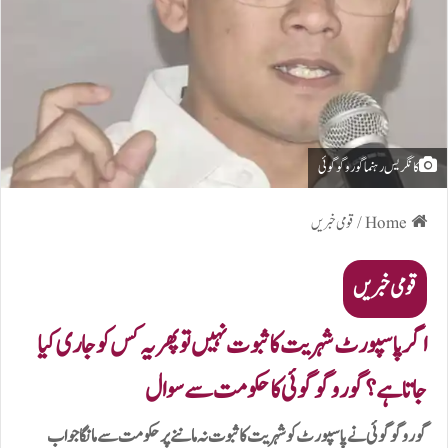
کانگریس رہنما گورو گوگوئی
Home
/
قومی خبریں
قومی خبریں
اگر پاسپورٹ شہریت کا ثبوت نہیں تو پھر یہ کس کو جاری کیا
جاتا ہے؟ گورو گوگوئی کا حکومت سے سوال
گورو گوگوئی نے پاسپورٹ کو شہریت کا ثبوت نہ ماننے پر حکومت سے مانگا جواب