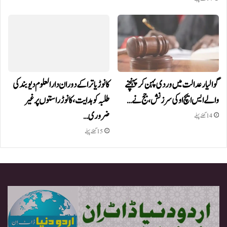
گوالیار عدالت میں وردی پہن کر پہنچنے
کانوڑ یاترا کے دوران دارالعلوم دیوبند کی
والے ایس ایچ او کی سرزنش، جج نے…
طلبہ کو ہدایت، کانوڑ راستوں پر غیر
ضروری…
14 گھنٹے پہلے
15 گھنٹے پہلے