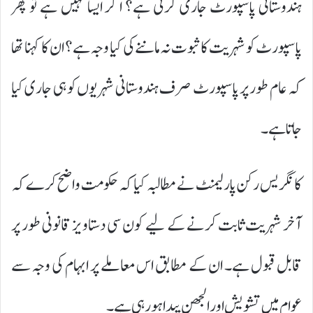
ہندوستانی پاسپورٹ جاری کرتی ہے؟ اگر ایسا نہیں ہے تو پھر
پاسپورٹ کو شہریت کا ثبوت نہ ماننے کی کیا وجہ ہے؟ ان کا کہنا تھا
کہ عام طور پر پاسپورٹ صرف ہندوستانی شہریوں کو ہی جاری کیا
جاتا ہے۔
کانگریس رکن پارلیمنٹ نے مطالبہ کیا کہ حکومت واضح کرے کہ
آخر شہریت ثابت کرنے کے لیے کون سی دستاویز قانونی طور پر
قابل قبول ہے۔ ان کے مطابق اس معاملے پر ابہام کی وجہ سے
عوام میں تشویش اور الجھن پیدا ہو رہی ہے۔