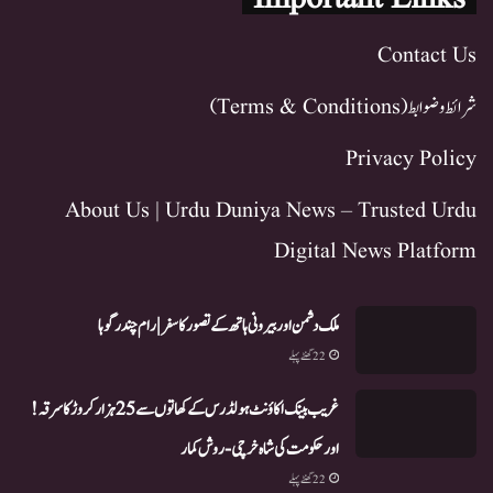
Contact Us
شرائط و ضوابط (Terms & Conditions)
Privacy Policy
About Us | Urdu Duniya News – Trusted Urdu
Digital News Platform
ملک دشمن اور بیرونی ہاتھ کے تصور کا سفر | رام چندر گوہا
22 گھنٹے پہلے
غریب بینک اکاؤنٹ ہولڈرس کے کھاتوں سے 25 ہزار کروڑ کا سرقہ!
اور حکومت کی شاہ خرچی-روش کمار
22 گھنٹے پہلے