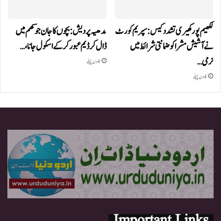
لکھیم پور کھیری تشدد کیس: سپریم کورٹ
مدھیہ پردیش: بچوں کا جان جوکھم میں
نے آشیش مشرا کو ضمانتی شرائط میں
ڈال کر ڈیم عبور کر کے اسکول جانا،…
نرمی…
4 دن پہلے
4 دن پہلے
Important Links