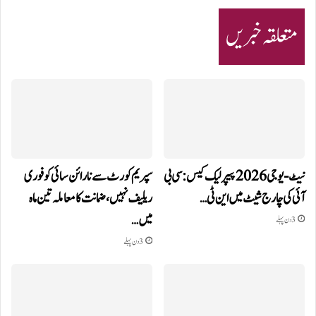
متعلقہ خبریں
نیٹ-یو جی 2026 پیپر لیک کیس: سی بی
سپریم کورٹ سے نارائن سائی کو فوری
آئی کی چارج شیٹ میں این ٹی…
ریلیف نہیں، ضمانت کا معاملہ تین ماہ
میں…
3 دن پہلے
3 دن پہلے