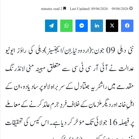
2 minutes read
Last Updated: 09/06/2026
09/06/2026
Telegram
WhatsApp
Messenger
LinkedIn
نئی دہلی 09 جون:(اردودنیا.اِن/ایجنسیز)دہلی کی راؤز ایونیو
عدالت نے آئی آر سی ٹی سی سے متعلق مبینہ منی لانڈرنگ
مقدمے میں راشٹریہ جنتا دل کے سربراہ لالو پرساد یادو، ان کے
اہلِ خانہ اور دیگر ملزمان کے خلاف فردِ جرم عائد کرنے کے معاملے
پر فیصلہ 16 جولائی تک مؤخر کر دیا ہے۔ اس کیس کی تحقیقات