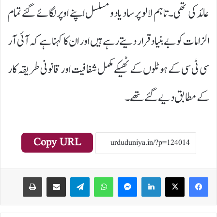
عائد کی تھی۔ تاہم لالو پرساد یادو مسلسل اپنے اوپر لگائے گئے تمام
الزامات کو بے بنیاد قرار دیتے رہے ہیں اور ان کا کہنا ہے کہ آئی آر
سی ٹی سی کے ہوٹلوں کے ٹھیکے مکمل شفافیت اور قانونی طریقہ کار
کے مطابق دیے گئے تھے۔
Copy URL
Print
Share via Email
Telegram
WhatsApp
Messenger
LinkedIn