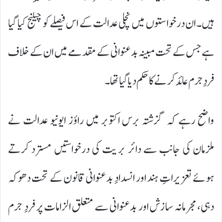
ہیں۔ ان درخواستوں میں نچلی عدالت کے اس فیصلے کو چیلنج کیا گیا
ہے جس کے تحت مبینہ بدعنوانی کے مقدمے میں ان کے خلاف
فردِ جرم عائد کرنے کا حکم دیا گیا تھا۔
واضح رہے کہ گزشتہ برس اکتوبر میں راؤز ایونیو عدالت نے
ملزمان کی جانب سے دائر بریت کی درخواستیں مسترد کرتے
ہوئے تعزیراتِ ہند اور انسدادِ بدعنوانی قانون کے تحت دھوکہ
دہی، مجرمانہ سازش اور بدعنوانی سے متعلق الزامات پر فردِ جرم