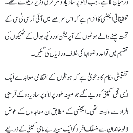
درمیان کا ہے، جب لالو پرساد یادو مرکزی وزیر ریلوے تھے۔
تحقیقاتی ایجنسی کا الزام ہے کہ اس عرصے میں آئی آر سی ٹی سی کے
تحت چلنے والے ہوٹلوں کے آپریشن اور دیکھ بھال کے ٹھیکوں کی
تقسیم میں قواعد و ضوابط کی خلاف ورزیاں کی گئیں۔
تفتیشی حکام کا دعویٰ ہے کہ ہوٹلوں کے انتظامی معاہدے ایک
ایسی نجی کمپنی کو دیے گئے جو مبینہ طور پر لالو پرساد یادو کے قریبی
افراد سے وابستہ تھی۔ ایجنسی کے مطابق ان معاہدوں کے عوض
لالو خاندان سے منسلک افراد کو ایک مبینہ بے نامی کمپنی کے ذریعے