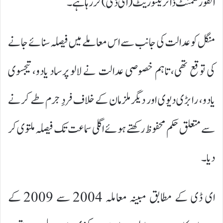
انفورسمنٹ ڈائریکٹوریٹ (ای ڈی) کر رہا ہے۔
منگل کو عدالت کی جانب سے اس معاملے میں فیصلہ سنائے جانے
کی توقع تھی، تاہم خصوصی عدالت نے لالو پرساد یادو، تیجسوی
یادو، رابڑی دیوی اور دیگر ملزمان کے خلاف فردِ جرم طے کرنے
سے متعلق حکم محفوظ رکھتے ہوئے اگلی سماعت تک فیصلہ ملتوی کر
دیا۔
ای ڈی کے مطابق مبینہ معاملہ 2004 سے 2009 کے