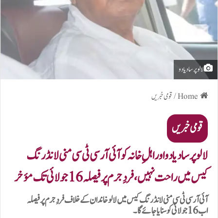
لالو پرساد یادو
Home
/
قومی خبریں
قومی خبریں
لالو پرساد یادو اور اہلِ خانہ کو آئی آر سی ٹی سی منی لانڈرنگ
کیس میں راحت نہیں، فردِ جرم پر فیصلہ 16 جولائی تک مؤخر
آئی آر سی ٹی سی منی لانڈرنگ کیس میں لالو خاندان کے خلاف فردِ جرم پر فیصلہ
اب 16 جولائی کو سنایا جائے گا۔