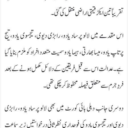
تقریباً تین ایکڑ قیمتی اراضی منتقل کی گئی۔
اس مقدمے میں لالو پرساد یادو، رابڑی دیوی، تیجسوی یادو، تیج
پرتاپ یادو، میسا بھارتی، ہیما یادو سمیت متعدد افراد کو ملزم بنایا گیا
ہے۔ عدالت اس سے قبل فریقین کے دلائل مکمل ہونے کے بعد
فردِ جرم سے متعلق فیصلہ محفوظ کر چکی تھی۔
دوسری جانب دہلی ہائی کورٹ میں بھی لالو پرساد یادو، رابڑی
دیوی اور تیجسوی یادو کی فوجداری نظرثانی درخواستیں زیرِ سماعت