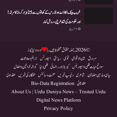
غریب بینک اکاؤنٹ ہولڈرس کے کھاتوں سے 25 ہزار کروڑ کا سرقہ!
اور حکومت کی شاہ خرچی-روش کمار
5 منٹس پہلے
© 2026, جملہ حقوق محفوظ ہیں۔ |
اردو دنیا نیوز
سرورق
بین الاقوامی
قومی
ریاستی
اسپورٹس
جرائم و حادثات
سوانح حیات فلمی و اسپوریٹس
کیریئر اور رہنمائی
فلمی دنیا
گوشہ خواتین و اطفال
سیاسی و مذہبی مضامین
شاعری
دلچسپ خبریں
صحت و سائنس
تلنگانہ کی خبریں
عقد اولی
عقد ثانی
Bio-Data Registration
About Us | Urdu Duniya News – Trusted Urdu
Digital News Platform
Privacy Policy