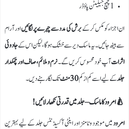
1 چمچ جیلیٹن پاؤڈر
ان اجزاء کو مکس کر کے
برش کی مدد سے چہرے پر لگائیں
اور آرام
سے بیٹھ جائیں۔ یہ ماسک دیر سے خشک ہوگا، لیکن اس کے
جادوئی
اثرات
آپ خود محسوس کریں گے۔
نرم و ملائم، صاف اور چمکدار
جلد
کے لیے اسے کم از کم
30 منٹ
تک لگا رہنے دیں۔
🍐 امرود کا ماسک – جلد میں قدرتی نکھار لائیں!
امرود
میں موجود وٹامنز اور اینٹی آکسیڈنٹس جلد کے لیے بہترین