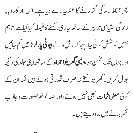
پھر محتاط زندگی گزارنے کا عندیہ دے دیا ہے۔ اس بار کاروبارِ
زندگی احتیاطی تدابیر کے ساتھ جاری رکھنے کا فیصلہ کیا گیا ہے، تاہم
ہمیں کوشش کرنی چاہیے کہ رش والے
بیوٹی پارلرز
میں کم جائیں
اور جہاں تک ممکن ہو،
دیسی گھریلو اجزاء
کے ساتھ اپنی جلد کی دیکھ
بھال کریں۔ گھریلو نسخے نہ صرف قدرتی ہوتے ہیں بلکہ ان کے
کوئی
مضر اثرات
بھی نہیں ہوتے، اور جلد کو خوبصورت و جاذبِ
نظر بنانے میں مدد دیتے ہیں۔