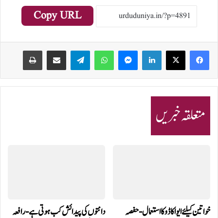
Copy URL
Print
Share via Email
Telegram
WhatsApp
Messenger
LinkedIn
متعلقہ خبریں
خواتین کیلئے ایواکاڈو کا استعمال-حفصہ
دانتوں کی پیدائش کب ہوتی ہے- رافعہ