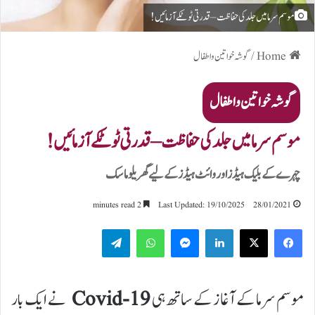
موسم سرما میں جلد کی حفاظت – قدرتی ٹوٹکے آزمائیں!
Home
/
گوشہ خواتین و اطفال
گوشہ خواتین و اطفال
موسم سرما میں جلد کی حفاظت – قدرتی ٹوٹکے آزمائیں!
چہرے کے بلیک ہیڈز اور وائٹ ہیڈز کے لیے گھریلو ماسک
2 minutes read
Last Updated: 19/10/2025
28/01/2021
Telegram
WhatsApp
Messenger
LinkedIn
موسم سرما کے آغاز کے ساتھ ہی
Covid-19
نے ایک بار