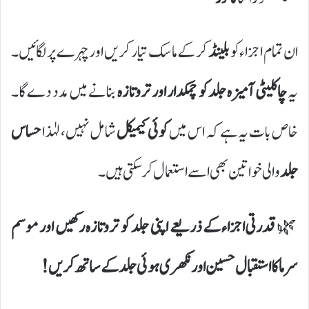
ان تمام اجزاء کو
بلینڈ
کر کے ماسک تیار کریں اور چہرے پر لگائیں۔
یہ
چاکلیٹی آمیزہ جلد کو چمکدار اور تروتازہ
بنانے میں مدد دے گا۔
خاص بات یہ ہے کہ اس میں
کوئی کیمیکل
شامل نہیں، لہٰذا
حساس
جلد
والی خواتین بھی اسے استعمال کر سکتی ہیں۔
🌿
قدرتی اجزاء کے ذریعے اپنی جلد کو تروتازہ رکھیں اور موسم
سرما کا استقبال حسین اور نکھری ہوئی جلد کے ساتھ کریں!