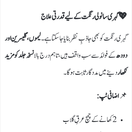
💖 گہری سانولی رنگت کے لیے قدرتی علاج
گہری رنگت کو بھی جاذبِ نظر بنایا جا سکتا ہے۔
لیموں، گلیسرین اور
دودھ
کے فوائد سے سب واقف ہیں، تاہم درج بالا
نسخہ جلد کو مزید
نکھار
دینے میں مددگار ثابت ہوگا۔
📌
اضافی ٹپ:
2 کھانے کے چمچ عرقِ گلاب