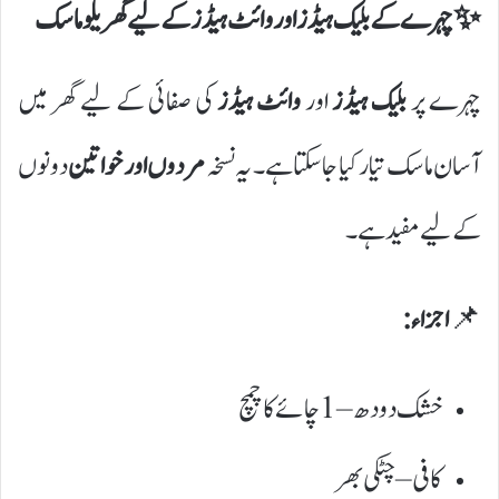
✨ چہرے کے بلیک ہیڈز اور وائٹ ہیڈز کے لیے گھریلو ماسک
چہرے پر
بلیک ہیڈز
اور
وائٹ ہیڈز
کی صفائی کے لیے گھر میں
آسان ماسک تیار کیا جا سکتا ہے۔ یہ نسخہ
مردوں اور خواتین
دونوں
کے لیے مفید ہے۔
📌
اجزاء:
خشک دودھ – 1 چائے کا چمچ
کافی – چٹکی بھر