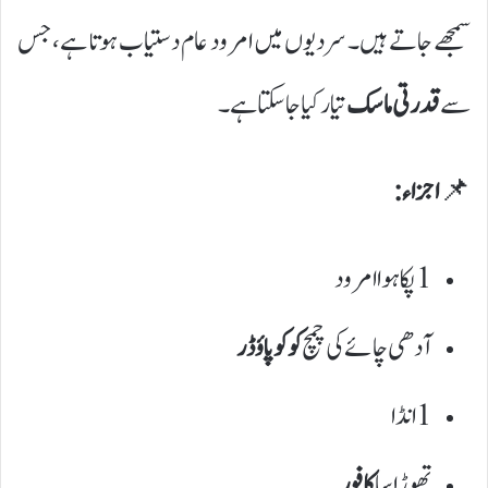
سمجھے جاتے ہیں۔ سردیوں میں امرود عام دستیاب ہوتا ہے، جس
سے
قدرتی ماسک
تیار کیا جا سکتا ہے۔
📌
اجزاء:
1 پکا ہوا امرود
آدھی چائے کی چمچ
کوکو پاؤڈر
1 انڈا
تھوڑا سا
کافور