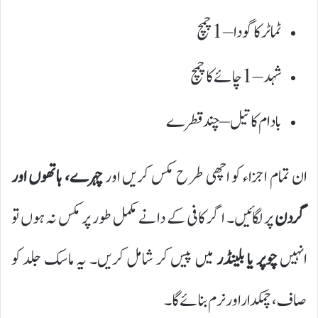
ٹماٹر کا گودا – 1 چمچ
شہد – 1 چائے کا چمچ
بادام کا تیل – چند قطرے
ان تمام اجزاء کو اچھی طرح مکس کریں اور
چہرے، ہاتھوں اور
گردن
پر لگائیں۔ اگر کافی کے دانے مکمل طور پر مکس نہ ہوں تو
انہیں
چوپر یا بلینڈر
میں پیس کر شامل کریں۔ یہ ماسک جلد کو
صاف، چمکدار اور نرم بنائے گا۔