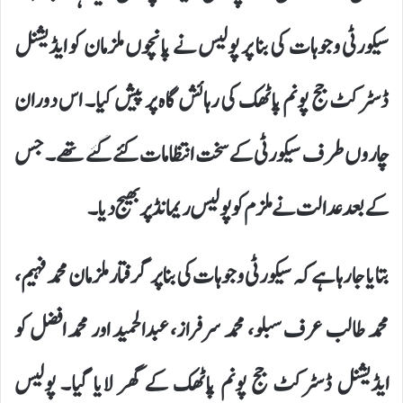
سیکورٹی وجوہات کی بنا پر پولیس نے پانچوں ملزمان کو ایڈیشنل
ڈسٹرکٹ جج پونم پاٹھک کی رہائش گاہ پر پیش کیا۔ اس دوران
چاروں طرف سیکورٹی کے سخت انتظامات کئے گئے تھے۔ جس
کے بعد عدالت نے ملزم کو پولیس ریمانڈ پر بھیج دیا۔
بتایا جا رہا ہے کہ سیکورٹی وجوہات کی بنا پر گرفتار ملزمان محمد فہیم،
محمد طالب عرف سبلو، محمد سرفراز، عبدالحمید اور محمد افضل کو
ایڈیشنل ڈسٹرکٹ جج پونم پاٹھک کے گھر لایا گیا۔ پولیس