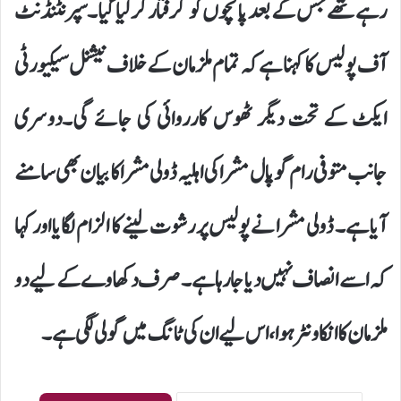
رہے تھے جس کے بعد پانچوں کو گرفتار کر لیا گیا۔سپرنٹنڈنٹ
آف پولیس کا کہنا ہے کہ تمام ملزمان کے خلاف نیشنل سیکیورٹی
ایکٹ کے تحت دیگر ٹھوس کارروائی کی جائے گی۔دوسری
جانب متوفی رام گوپال مشرا کی اہلیہ ڈولی مشرا کا بیان بھی سامنے
آیا ہے۔ ڈولی مشرا نے پولیس پر رشوت لینے کا الزام لگایا اور کہا
کہ اسے انصاف نہیں دیا جا رہا ہے۔ صرف دکھاوے کے لیے دو
ملزمان کا انکاونٹر ہوا، اس لیے ان کی ٹانگ میں گولی لگی ہے۔