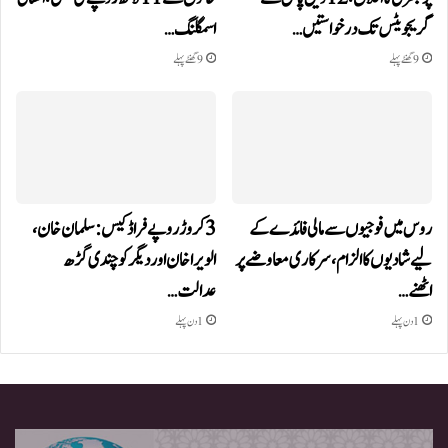
گریجویٹس تک درخواستیں…
اسمگلنگ…
9 گھنٹے پہلے
9 گھنٹے پہلے
روس میں فوجیوں سے مالی فائدے کے
3 کروڑ روپے فراڈ کیس: سلمان خان،
لیے شادیوں کا الزام، سرکاری معاوضے پر
الویرا خان اور دیگر کو چندی گڑھ
اٹھنے…
عدالت…
1 دن پہلے
1 دن پہلے