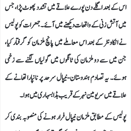
اس کے بعد اگلے دن پورے علاقے میں تشدد پھوٹ پڑا، جس
میں آتش زنی کے واقعات دیکھنے میں آئے۔جمعرات کو پولیس
نے انکاونٹر کے بعد اس معاملے میں پانچ ملزمان کو گرفتار کیا،
جن میں سے دو ملزمان کی ٹانگوں میں گولیاں لگنے سے زخمی
ہوئے۔ یہ تصادم ہندوستان-نیپال سرحد پر نانپارا تھانے کے
علاقے میں سریو مین نہر کے قریب ہڈا بسہاری میں ہوا۔
پولیس کے مطابق ملزمان نیپال فرار ہونے کی منصوبہ بندی کر