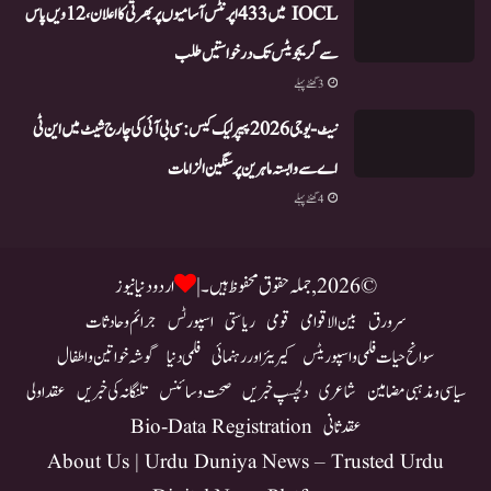
IOCL میں 433 اپرنٹس آسامیوں پر بھرتی کا اعلان، 12ویں پاس
سے گریجویٹس تک درخواستیں طلب
3 گھنٹے پہلے
نیٹ-یو جی 2026 پیپر لیک کیس: سی بی آئی کی چارج شیٹ میں این ٹی
اے سے وابستہ ماہرین پر سنگین الزامات
4 گھنٹے پہلے
© 2026, جملہ حقوق محفوظ ہیں۔ |
اردو دنیا نیوز
سرورق
بین الاقوامی
قومی
ریاستی
اسپورٹس
جرائم و حادثات
سوانح حیات فلمی و اسپوریٹس
کیریئر اور رہنمائی
فلمی دنیا
گوشہ خواتین و اطفال
سیاسی و مذہبی مضامین
شاعری
دلچسپ خبریں
صحت و سائنس
تلنگانہ کی خبریں
عقد اولی
عقد ثانی
Bio-Data Registration
About Us | Urdu Duniya News – Trusted Urdu