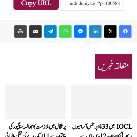
Copy URL
Print
Share via Email
Telegram
WhatsApp
Messenger
LinkedIn
متعلقہ خبریں
IOCL میں 433 اپرنٹس آسامیوں
پرتگال میں ملازمت کا جھانسہ،ناگپور کی
پر بھرتی کا اعلان، 12ویں پاس سے
خاتون سے 11 لاکھ روپے کی ٹھگی، انسانی