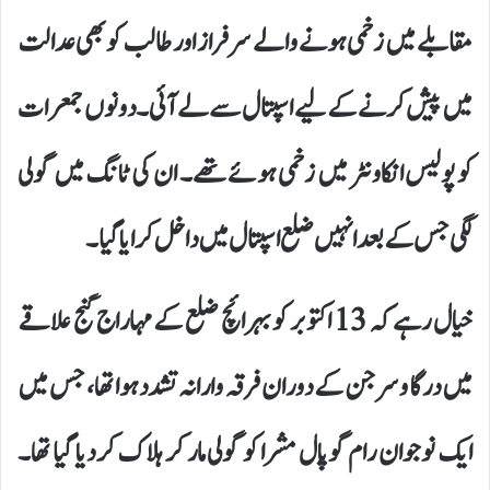
مقابلے میں زخمی ہونے والے سرفراز اور طالب کو بھی عدالت
میں پیش کرنے کے لیے اسپتال سے لے آئی۔ دونوں جمعرات
کو پولیس انکاونٹر میں زخمی ہوئے تھے۔ ان کی ٹانگ میں گولی
لگی جس کے بعد انہیں ضلع اسپتال میں داخل کرایا گیا۔
خیال رہے کہ 13 اکتوبر کو بہرائچ ضلع کے مہاراج گنج علاقے
میں درگا وسرجن کے دوران فرقہ وارانہ تشدد ہوا تھا، جس میں
ایک نوجوان رام گوپال مشرا کو گولی مار کر ہلاک کر دیا گیا تھا۔