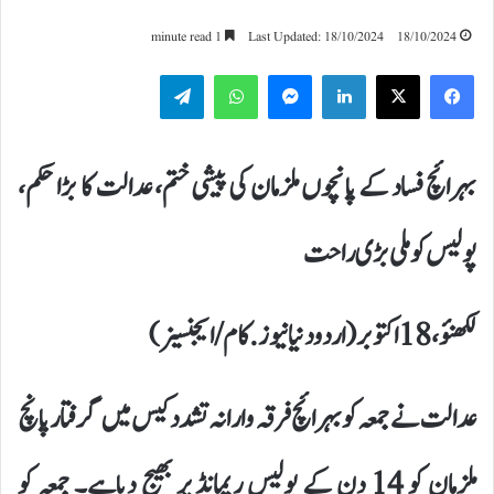
1 minute read
Last Updated: 18/10/2024
18/10/2024
Telegram
WhatsApp
Messenger
LinkedIn
بہرائچ فساد کے پانچوں ملزمان کی پیشی ختم، عدالت کا بڑا حکم،
پولیس کو ملی بڑی راحت
لکھنؤ ، 18اکتوبر(اردودنیانیوز.کام/ایجنسیز)
عدالت نے جمعہ کو بہرائچ فرقہ وارانہ تشدد کیس میں گرفتار پانچ
ملزمان کو 14 دن کے پولیس ریمانڈ پر بھیج دیاہے۔ جمعہ کو