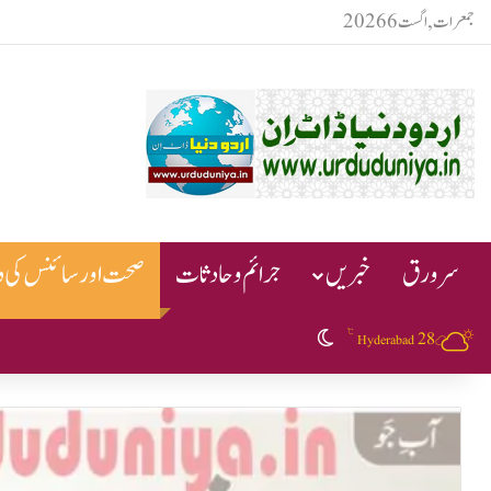
جمعرات, اگست 6 2026
سرورق
خبریں
جرائم و حادثات
صحت اور سائنس کی دن
℃
28
Switch skin
Hyderabad