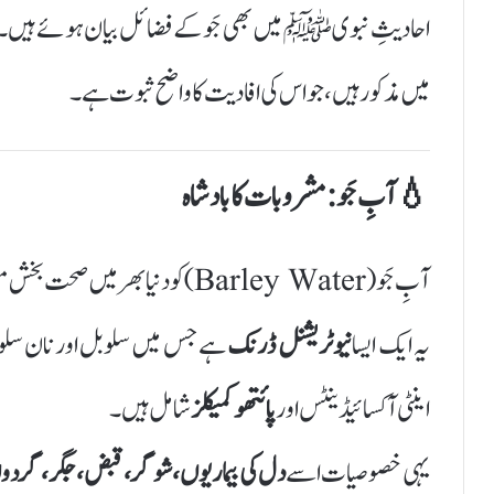
احادیثِ نبوی ﷺ میں بھی جَو کے فضائل بیان ہوئے ہیں
میں مذکور ہیں، جو اس کی افادیت کا واضح ثبوت ہے۔
💧
آبِ جَو: مشروبات کا بادشاہ
آبِ جَو (Barley Water) کو دنیا بھر میں صحت بخش مشروب مانا جاتا ہے۔
یہ ایک ایسا
نیوٹریشنل ڈرنک
ہے جس میں سلوبل اور نان سلوبل 
اینٹی آکسائیڈینٹس اور
پائتھو کمیکلز
شامل ہیں۔
یہی خصوصیات اسے
دل کی بیماریوں، شوگر، قبض، جگر، گردوں