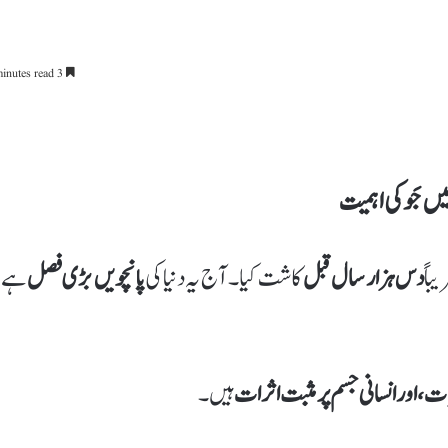
3 minutes read
یں جَو کی اہمیت
باً
دس ہزار سال قبل
کاشت کیا۔ آج یہ دنیا کی
پانچویں بڑی فصل
ہے،
، اور انسانی جسم پر مثبت اثرات
ہیں۔