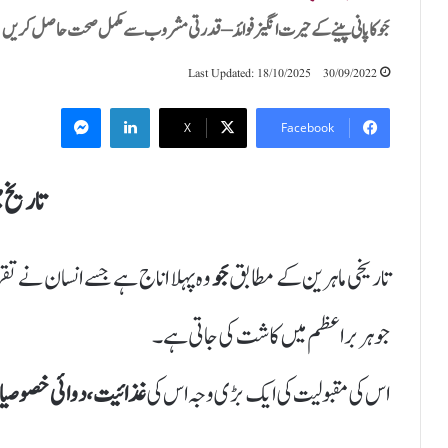
جَو کا پانی پینے کے حیرت انگیز فوائد – قدرتی مشروب سے مکمل صحت حاصل کریں
Last Updated: 18/10/2025
30/09/2022
Messenger
LinkedIn
X
Facebook
تاریخ م
تاریخی ماہرین کے مطابق
جَو
وہ پہلا اناج ہے جسے انسان نے تقری
جو ہر براعظم میں کاشت کی جاتی ہے۔
اس کی مقبولیت کی ایک بڑی وجہ اس کی
غذائیت، دوائی خصوصیات