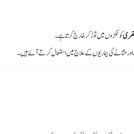
تھری
کو ٹکڑوں میں توڑ کر خارج کرتا ہے۔
مثانے کی بیماریوں کے علاج میں استعمال کرتے آئے ہیں۔