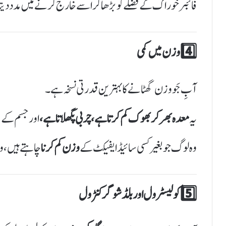
فائبر خوراک کے فضلے کو بڑھا کر اسے خارج کرنے میں مدد دیت
4️⃣ وزن میں کمی
آبِ جَو وزن گھٹانے کا بہترین قدرتی نسخہ ہے۔
یہ
معدہ بھر کر بھوک کم کرتا ہے، چربی پگھلاتا ہے،
اور جسم کے می
وہ لوگ جو بغیر کسی سائیڈ ایفیکٹ کے
وزن کم کرنا
چاہتے ہیں، و
5️⃣ کولیسٹرول اور بلڈ شوگر کنٹرول