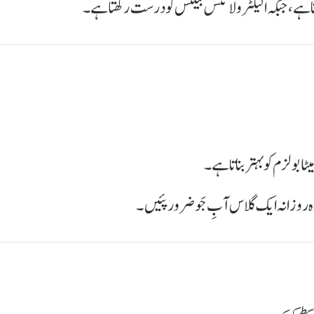
ا ہے، جبکہ الیکٹرولائٹس بیلنس کو درست رکھتا ہے۔
ٹابولزم کو بہتر بناتا ہے۔
ہ روزانہ ایک گلاس آبِ جَو ضرور پئیں۔