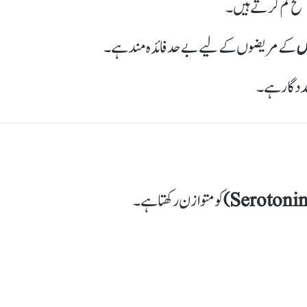
سطح کم کرتے ہیں۔
کے مریضوں کے لیے بے حد فائدہ مند ہے۔
مددگار ہے۔
کو متوازن رکھتا ہے۔