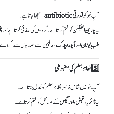
آبِ جَو کو
قدرتی antibiotic
سمجھا جاتا ہے۔
یہ
یورین انفیکشن
کو ختم کرتا ہے، گردوں کی صفائی کرتا ہے اور
پ
طبِ یونان
اور
آیورویدک
معالجین اسے صدیوں سے گردے اور 
3️⃣ نظامِ ہضم کی مضبوطی
آبِ جَو میں شامل فائبر نظامِ ہضم کو فعال بناتا ہے۔
یہ
ڈائریا، قبض، اور گیس
کے مسائل کو ختم کرتا ہے۔