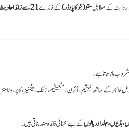
۔ روایت کے مطابق
ستو (جَو کا پاوڈر)
کے فائدے
21 سے زائد احادیث
فائبر کے ساتھ کیلشیم، آئرن، میگنیشیم، زنک، مینگنیز، کاپر، وٹامنز،
، ہڈیوں، جلد اور بالوں
کے لیے انتہائی فائدہ مند بناتی ہیں۔