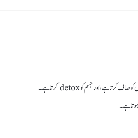
رتا ہے، اور جسم کو detox کرتا ہے۔
 ہوتا ہے۔