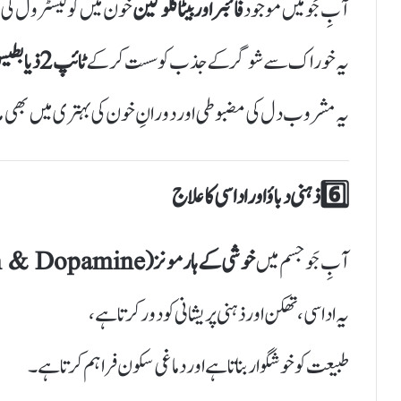
آبِ جَو میں موجود
فائبر اور بیٹا گلوکین
خون میں کولیسٹرول کی 
یہ خوراک سے شوگر کے جذب کو سست کر کے
ٹائپ 2 ذیابطیس
یہ مشروب دل کی مضبوطی اور دورانِ خون کی بہتری میں بھی 
6️⃣ ذہنی دباؤ اور اداسی کا علاج
آبِ جَو جسم میں
خوشی کے ہارمونز (Serotonin & Dopamine)
یہ اداسی، تھکن اور ذہنی پریشانی کو دور کرتا ہے،
طبیعت کو خوشگوار بناتا ہے اور دماغی سکون فراہم کرتا ہے۔