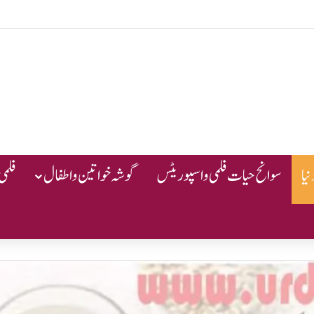
یا
سوانح حیات فلمی و اسپوریٹس
گوشہ خواتین و اطفال
فلمی 