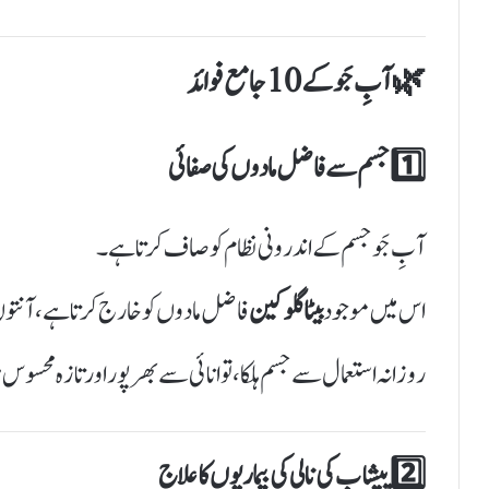
🌿
آبِ جَو کے 10 جامع فوائد
1️⃣ جسم سے فاضل مادوں کی صفائی
آبِ جَو جسم کے اندرونی نظام کو صاف کرتا ہے۔
اس میں موجود
بیٹا گلوکین
فاضل مادوں کو خارج کرتا ہے، آنتوں کو صاف ک
روزانہ استعمال سے جسم ہلکا، توانائی سے بھرپور اور تازہ محسوس
2️⃣ پیشاب کی نالی کی بیماریوں کا علاج