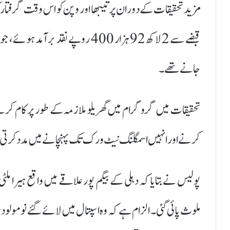
مزید تحقیقات کے دوران پرتیبھا اور وپن کو اس وقت گرفتار ک
قبضے سے 2 لاکھ 92 ہزار 400 روپے 
جانے تھے۔
تحقیقات میں گروگرام میں گھریلو ملازمہ کے طور پر کام کرنے
کرنے اور انہیں اسمگلنگ نیٹ ورک تک پہنچانے میں مدد کرتی
پولیس نے بتایا کہ دہلی کے بیگم پور علاقے میں واقع ہیرا ملٹ
ملوث پائی گئی۔ الزام ہے کہ وہ اسپتال میں لائے گئے نومولو