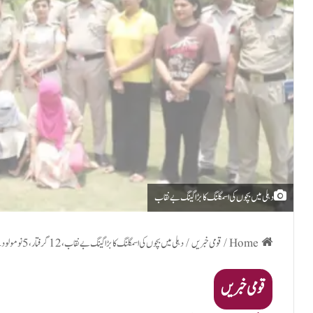
دہلی میں بچوں کی اسمگلنگ کا بڑا گینگ بے نقاب
Home
/
قومی خبریں
/
دہلی میں بچوں کی اسمگلنگ کا بڑا گینگ بے نقاب، 12 گرفتار، 5 نومولود بچے بازیاب
قومی خبریں