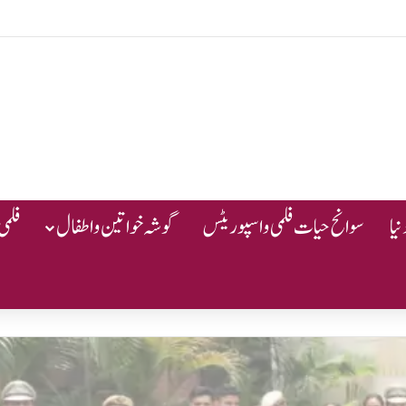
یا
سوانح حیات فلمی و اسپوریٹس
گوشہ خواتین و اطفال
فلمی 