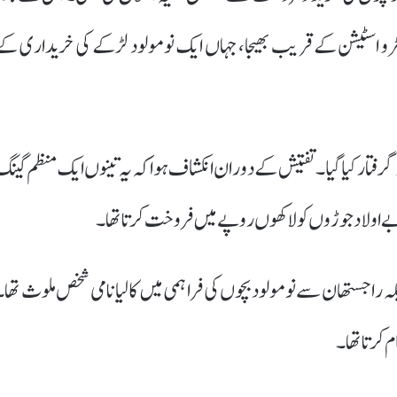
رو اسٹیشن کے قریب بھیجا، جہاں ایک نومولود لڑکے کی خریداری کے
گرفتار کیا گیا۔ تفتیش کے دوران انکشاف ہوا کہ یہ تینوں ایک منظم گینگ
ے اولاد جوڑوں کو لاکھوں روپے میں فروخت کرتا تھا۔
 راجستھان سے نومولود بچوں کی فراہمی میں کالیا نامی شخص ملوث تھا۔
 کرتا تھا۔