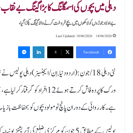
دہلی میں بچوں کی اسمگلنگ کا بڑا گینگ بے نقاب، 12 گرفتار، 5 نومولود بچے بازیا
بے اولاد جوڑوں کو لاکھوں میں بچے فروخت کرنے والا گینگ پکڑا گیا،
Last Updated: 18/06/2026
18/06/2026
Messenger
LinkedIn
X
Facebook
نئی دہلی 18/جون :(اردودنیا.اِن/ایجنسیز) دہلی پول
ہے۔ کارروائی کے دوران پانچ نومولود بچوں کو بحفاظت بازیاب 
پولیس کے مطابق 5 جون کو مرکزی ضلع کی آپری