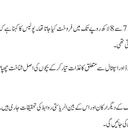
تفتیش کے مطابق بچیوں کو 3 سے 4 لاکھ روپے جبکہ بچوں کو 7 سے 8 لاکھ روپے تک میں فروخت کیا جاتا تھا۔ پولیس کا کہنا ہے ک
تی تھی۔
 اور اسپتال سے متعلق کاغذات تیار کرکے بچوں کی اصل شناخت چھپاتا
کے دیگر ارکان اور اس کے بین الریاستی روابط کی تحقیقات جاری ہیں۔
کی جائیں گی۔