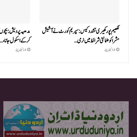
لکھیم پور کھیری تشدد کیس: سپریم کورٹ نے آشیش
مدھیہ پردیش: بچوں ک
مشرا کو ضمانتی شرائط میں نرمی…
کر کے اسکول جانا،…
18 گھنٹے پہلے
18 گھنٹے پہلے