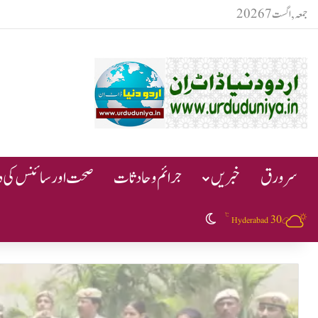
جمعہ, اگست 7 2026
سرورق
خبریں
جرائم و حادثات
صحت اور سائنس کی دن
℃
30
Switch skin
Hyderabad