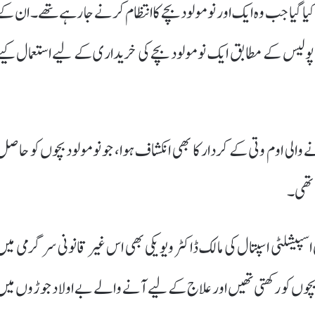
یا گیا جب وہ ایک اور نومولود بچے کا انتظام کرنے جا رہے تھے۔ ان کے
نقد برآمد ہوئے، جو پولیس کے مطابق ایک نومولود بچے کی خریداری کے لیے استعمال کی
 والی اوم وتی کے کردار کا بھی انکشاف ہوا، جو نومولود بچوں کو حاصل
 تھی۔
ی اسپیشلٹی اسپتال کی مالک ڈاکٹر ویویکی بھی اس غیر قانونی سرگرمی میں
د بچوں کو رکھتی تھیں اور علاج کے لیے آنے والے بے اولاد جوڑوں میں