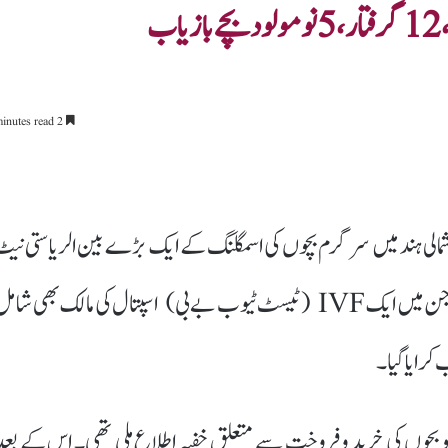
ب
2 minutes read
یس نے شمالی ہند میں سرگرم بچوں کی اسمگلنگ کے ایک بڑے بین الریاستی نیٹ
ورک کا پردہ فاش کرتے ہوئے 12 افراد کو گرفتار کر لیا ہے، جن میں ایک IVF (ٹیسٹ ٹیوب بے بی) اسپتال کی مالک بھی شا
کرایا گیا۔
شنز یونٹ کو بچوں کی خرید و فروخت سے متعلق خفیہ اطلاع ملی تھی۔ اس کے بعد