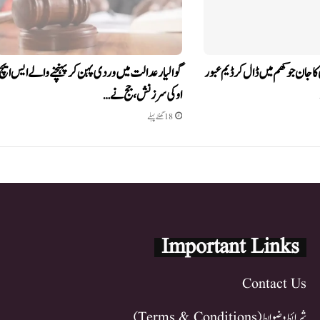
ا جان جوکھم میں ڈال کر ڈیم عبور
گوالیار عدالت میں وردی پہن کر پہنچنے والے ایس ایچ
او کی سرزنش، جج نے…
18 گھنٹے پہلے
Important Links
Contact Us
شرائط و ضوابط (Terms & Conditions)