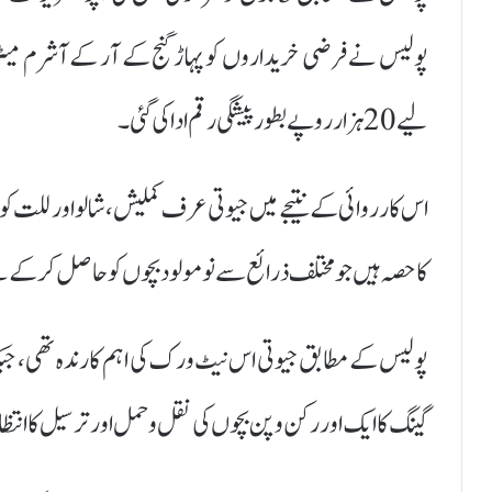
پولیس نے فرضی خریداروں کو پہاڑ گنج کے آر کے آشرم میٹ
لیے 20 ہزار روپے بطور پیشگی رقم ادا کی گئی۔
اس کارروائی کے نتیجے میں جیوتی عرف کملیش، شالو اور للت کو 
کا حصہ ہیں جو مختلف ذرائع سے نومولود بچوں کو حاصل کرکے ب
پولیس کے مطابق جیوتی اس نیٹ ورک کی اہم کارندہ تھی، جبکہ
گینگ کا ایک اور رکن وپن بچوں کی نقل و حمل اور ترسیل کا انتظام