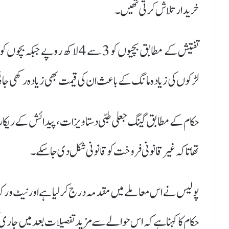
خریدار تلاش کرتی تھیں۔
لڑکوں کی زیادہ مانگ کے باعث ان کی قیمت بھی زیادہ رکھی جا
حکام کے مطابق گینگ جعلی طبی دستاویزات، پیدائش کے ریکارڈ
تھا تاکہ غیر قانونی فروخت کو قانونی شکل دی جا سکے۔
پولیس نے اس معاملے میں مقدمہ درج کر لیا ہے اور نیٹ ورک 
حکام کا کہنا ہے کہ اس حوالے سے مزید تفصیلات بعد میں جاری 