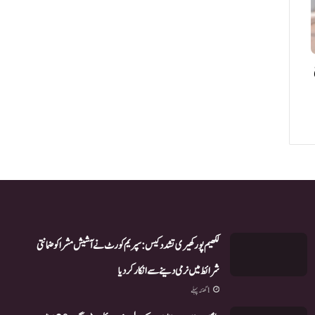
لکھیم پور کھیری تشدد کیس: سپریم کورٹ نے آشیش مشرا کو ضمانتی
شرائط میں نرمی دینے سے انکار کر دیا
1 گھنٹہ پہلے