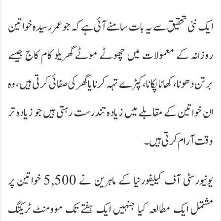
ایک نئی تحقیق سے یہ بات سامنے آئی ہے کہ جو عمر رسیدہ خواتین
روزانہ کے معمولات میں چھوٹے موٹے گھریلو کام کاج جیسے
برتن دھونا، کھانا پکانا، کپڑے تہہ کرنا یا گھر کی صفائی کرتی ہیں، وہ
ان خواتین کے مقابلے میں زیادہ تندرست رہتی ہیں جو زیادہ تر
وقت آرام کرتی ہیں۔
یونیورسٹی آف کیلیفورنیا کے ماہرین نے 5,500 خواتین پر
مشتمل ایک مطالعہ کیا جنہیں ایک ہفتے تک موومنٹ ٹریکنگ