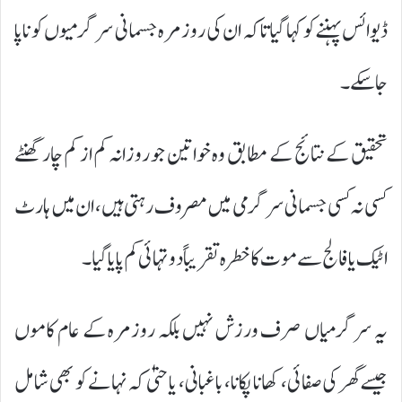
ڈیوائس پہننے کو کہا گیا تاکہ ان کی روزمرہ جسمانی سرگرمیوں کو ناپا
جا سکے۔
تحقیق کے نتائج کے مطابق وہ خواتین جو روزانہ کم از کم چار گھنٹے
کسی نہ کسی جسمانی سرگرمی میں مصروف رہتی ہیں، ان میں ہارٹ
اٹیک یا فالج سے موت کا خطرہ تقریباً دو تہائی کم پایا گیا۔
یہ سرگرمیاں صرف ورزش نہیں بلکہ روزمرہ کے عام کاموں
جیسے گھر کی صفائی، کھانا پکانا، باغبانی، یا حتیٰ کہ نہانے کو بھی شامل