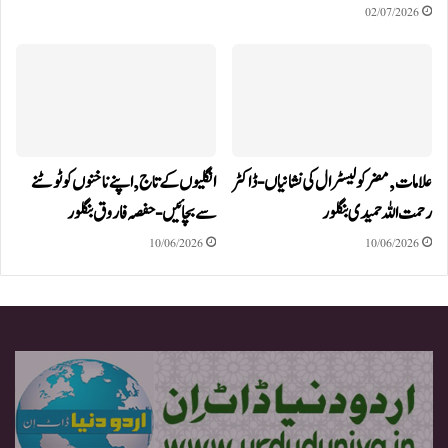
02/07/2026
علامات,مضر کولیسٹرال کی نشانیاں-ڈاکٹر
انگلیوں کے تاج,اپنے ناخنوں کو ٹوٹنے
رحمت اللہ حمیدی بنگلور
سے بچائیں-حفصہ فاروق بنگلور
10/06/2026
10/06/2026