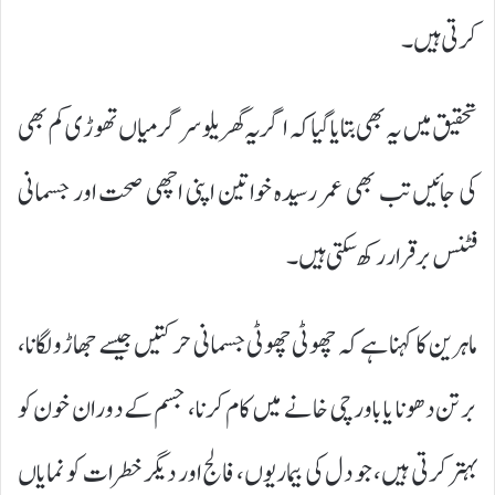
کرتی ہیں۔
تحقیق میں یہ بھی بتایا گیا کہ اگر یہ گھریلو سرگرمیاں تھوڑی کم بھی
کی جائیں تب بھی عمر رسیدہ خواتین اپنی اچھی صحت اور جسمانی
فٹنس برقرار رکھ سکتی ہیں۔
ماہرین کا کہنا ہے کہ چھوٹی چھوٹی جسمانی حرکتیں جیسے جھاڑو لگانا،
برتن دھونا یا باورچی خانے میں کام کرنا، جسم کے دوران خون کو
بہتر کرتی ہیں، جو دل کی بیماریوں، فالج اور دیگر خطرات کو نمایاں