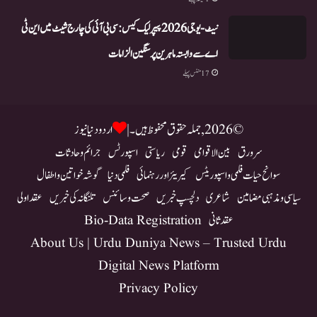
نیٹ-یو جی 2026 پیپر لیک کیس: سی بی آئی کی چارج شیٹ میں این ٹی
اے سے وابستہ ماہرین پر سنگین الزامات
17 منٹس پہلے
© 2026, جملہ حقوق محفوظ ہیں۔ |
اردو دنیا نیوز
سرورق
بین الاقوامی
قومی
ریاستی
اسپورٹس
جرائم و حادثات
سوانح حیات فلمی و اسپوریٹس
کیریئر اور رہنمائی
فلمی دنیا
گوشہ خواتین و اطفال
سیاسی و مذہبی مضامین
شاعری
دلچسپ خبریں
صحت و سائنس
تلنگانہ کی خبریں
عقد اولی
عقد ثانی
Bio-Data Registration
About Us | Urdu Duniya News – Trusted Urdu
Digital News Platform
Privacy Policy