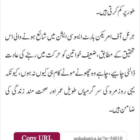
طور پر کم کرتی ہیں۔
جرنل آف امریکن ہارٹ ایسوسی ایشن میں شائع ہونے والی اس
تحقیق کے مطابق، ضعیف خواتین کو حرکت میں رہنے کی عادت
ڈالنی چاہیے، چاہے وہ چھوٹے موٹے کام ہی کیوں نہ ہوں، کیونکہ
یہی روزمرہ کی سرگرمیاں طویل عمر اور صحت مند زندگی کی
ضامن ہیں۔
Copy URL