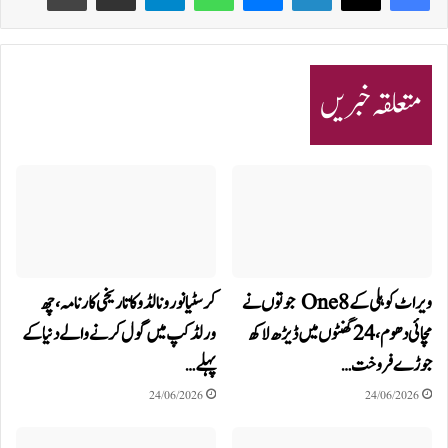
متعلقہ خبریں
ویراٹ کوہلی کے One8 جوتوں نے
کرسٹیانو رونالڈو کا تاریخی کارنامہ، چھ
مچائی دھوم، 24 گھنٹوں میں ڈیڑھ لاکھ
ورلڈ کپ میں گول کرنے والے دنیا کے
جوڑے فروخت…
پہلے…
24/06/2026
24/06/2026