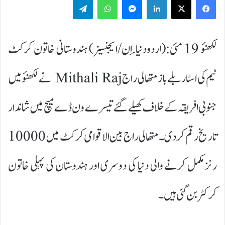
لکھنؤ 19 مئی:(اردودنیا.اِن/ایجنسیز) ہندوستانی خاتون کرکٹ
ٹیم کی اسٹار بلے باز متھالی راج Mithali Raj نے لکھنؤ میں
جنوبی افریقہ کے خلاف کھیلے گئے تیسرے ون ڈے میچ میں شاندار
تاریخ رقم کردی۔ متھالی راج بین الاقوامی کرکٹ میں 10000
رنز مکمل کرنے والی دنیا کی دوسری اور ہندوستان کی پہلی خاتون
کرکٹر بن گئی ہیں۔