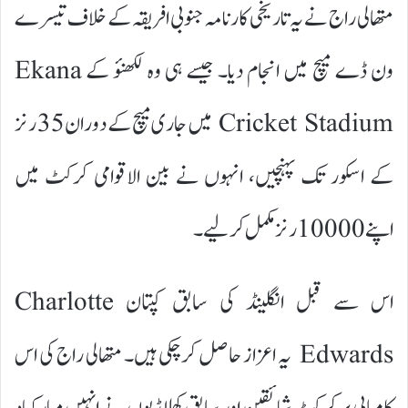
متھالی راج نے یہ تاریخی کارنامہ جنوبی افریقہ کے خلاف تیسرے
ون ڈے میچ میں انجام دیا۔ جیسے ہی وہ لکھنؤ کے Ekana
Cricket Stadium میں جاری میچ کے دوران 35 رنز
کے اسکور تک پہنچیں، انہوں نے بین الاقوامی کرکٹ میں
اپنے 10000 رنز مکمل کرلیے۔
اس سے قبل انگلینڈ کی سابق کپتان Charlotte
Edwards یہ اعزاز حاصل کرچکی ہیں۔ متھالی راج کی اس