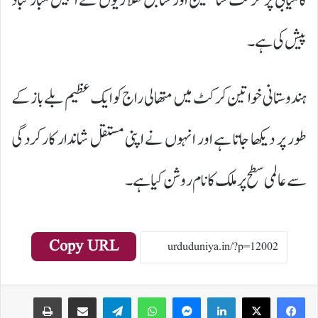
کامیابی پر کرکٹ شائقین اور سابق کھلاڑیوں نے انہیں مبارکباد
پیش کی ہے۔
ہندوستانی خواتین کرکٹ میں متھالی راج کو ایک عظیم بلے باز کے
طور پر دیکھا جاتا ہے اور انہوں نے اپنی مستقل شاندار کارکردگی
سے عالمی سطح پر ملک کا نام روشن کیا ہے۔
Copy URL
Print
Share via Email
Telegram
WhatsApp
Messenger
LinkedIn