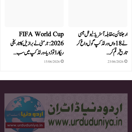
ارجنٹائن بمقابلہ آسٹریا: لیونل میسی
FIFA World Cup
نے 18واں ورلڈ کپ گول داغ کر
2026:جرمنی نے برازیل کا تاریخی
تاریخ رقم کر…
ریکارڈ توڑ دیا، ورلڈ کپ میں سب…
15/06/2026
23/06/2026