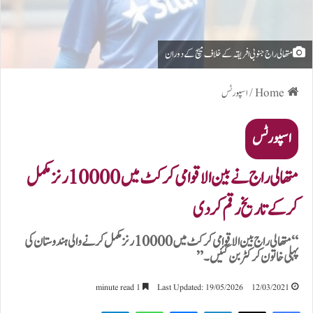
متھالی راج جنوبی افریقہ کے خلاف میچ کے دوران
Home
/
اسپورٹس
اسپورٹس
متھالی راج نے بین الاقوامی کرکٹ میں 10000 رنز مکمل
کرکے تاریخ رقم کردی
“متھالی راج بین الاقوامی کرکٹ میں 10000 رنز مکمل کرنے والی ہندوستان کی
پہلی خاتون کرکٹر بن گئیں۔”
1 minute read
Last Updated: 19/05/2026
12/03/2021
Telegram
WhatsApp
Messenger
LinkedIn