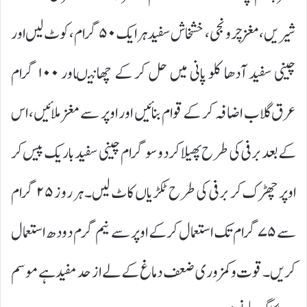
شیریں، مغز چرونجی، خشخاش سفید ہر ایک ۵۰ گرام، کوٹ لیں اور
چینی سفید آدھا کلو پانی میں حل کر کے چھانیںاور ۱۰۰ گرام
عرق گلاب اضافہ کر کے قوام بنائیں اور اوپر سے مغز ملائیں، اس
کے بعد برفی کی طرح پھیلا کر دو سو گرام چینی سفید باریک پیس کر
اوپر چھڑک کر برفی کی طرح ٹکڑیاں کاٹ لیں۔ ہر روز ۲۵ گرام
سے ۷۵ گرام تک استعمال کر کے اوپر سے نیم گرم دودھ استعمال
کریں۔ قوت وکمزوری ضعف دماغ کے لے از حد مفید ہے موسم