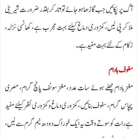
آگ پر پکائیں جب گاڑھا ہوجائے تو اتار کر بقدر ضرورت شیرینی
ملا کر پی لیں، کمزوری دماغ کیلئے بہت مجرب ہے، کھانسی نزلہ،
زکام کے لئے بہت مفیدہے۔
سفوف بادام
مغز بادام چھلے ہوئے سات عدد، مغز سونف پانچ گرام، مصری
پچاس گرام، سفوف بنائیں ، کمزوری دماغ و کمزوری نظر کیلئے مفید
ہے رات کو سوتے وقت یہ ایک خوراک دودھ نیم گرم سے لیں،