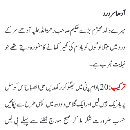
آدھا سر درد
میرے والد محترم بڑے حکیم صاحب رحمۃ اللہ علیہ آدھے سر کے
درد میں مبتلا لوگوں کو بادام کی کھیر کھانے کا مشورہ دیتے تھے جو
نہایت مجرب ہے۔
ترکیب:
20بادام پانی میں بھگو کر رکھدیں علی الصباح اس کو سل
پر باریک پیس لیں اور ایک گلاس دودھ میں اچھی طرح سے پکائیں
حسب ضرورت شکر ملا کر صبح سورج نکلنے سے پہلے پی لیں