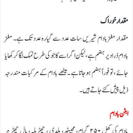
مقدارخوراک
مقدار مغز بادام شیریں سات عدد سے گیارہ عدد تک ہے۔ مغز
بادام ذرا دیر ہضم ہے، لیکن اگر اسے کاجو کی طرح نمک لگا کرکھایا
جائے ، تو فوراً ہضم ہوجاتا ہے ۔میٹھے بادام کے مرکبات مندرجہ
ذیل پیش کئے جاتے ہیں۔
ابٹن بادام
بادام کی کھل ۲۵۰ گرام، مجیٹھ، ہلدی ، چھڑیلہ، بال چھڑ ہر