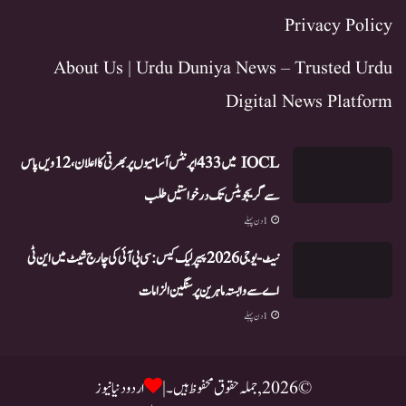
Privacy Policy
About Us | Urdu Duniya News – Trusted Urdu
Digital News Platform
IOCL میں 433 اپرنٹس آسامیوں پر بھرتی کا اعلان، 12ویں پاس
سے گریجویٹس تک درخواستیں طلب
1 دن پہلے
نیٹ-یو جی 2026 پیپر لیک کیس: سی بی آئی کی چارج شیٹ میں این ٹی
اے سے وابستہ ماہرین پر سنگین الزامات
1 دن پہلے
© 2026, جملہ حقوق محفوظ ہیں۔ |
اردو دنیا نیوز