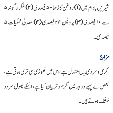
شیریں بادام میں
(۱)
روغن گاڑھا ۵۰ فیصدی
(۲)
شکر و گوند ۵
سے ۱۰ فیصدی
(۳)
پروٹین ۲۴ فیصدی
(۴)
معدنی نمکیات ۵
فیصدی۔
مزاج
گرمی و سردی میںمعتدل ہے،اس میں تھوڑی سی تری ہوتی ہے،
بعض نے پہلے درجہ میں گرم و تر بیان کیا ہے، اسکے پھول سرد و
خشک ہوتے ہیں۔