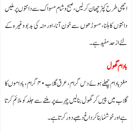
اچھی طرح کپڑ چھان کر لیں، صبح و شام مسواک سے دانتوں پر ملیں
دانتوں کا ہلنا، مسوڑھوں سے خون آنا، اور منہ کی بدبو وغیرہ کے
لئے از حد مفیدہے۔
بادام گھول
مغز بادام چھلے ہوئے دس گرام، عرق گلاب ۴۰ گرام، باداموں کا
گلاب میں پیس کر گھول بنالیں چہرے پر ملنے سے جلد کو ملائم کرتا
ہے اور خوشنما بناکر داغ دھبے دورکرتا ہے۔