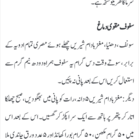
سرما کا گھریلو نسخہ ہے۔
سفوف مقوی دماغ
سونف ، دھنیا، مغز بادام شیریں چھلے ہوئے مصری تمام ادویہ کے
برابر ، سوتے وقت دس گرام یہ سفوف ہمراہ دودھ نیم گرم سے
استعمال کریں اس کے بعد پانی نہ پئیں۔
دیگر : مغز بادام شیریں ۵ دانہ، رات کو پانی میں بھگو دیں، صبح چھلکا
اتار کر پتھر پر ہاتھ سے ایک سر اپکڑ کر گھسیں۔ اس کے بعد اس
میں ۵۰ گرام مکھن ، ۵۰ گرام بورا کھانڈ اور ۵ عدد ورق چاندی ملا