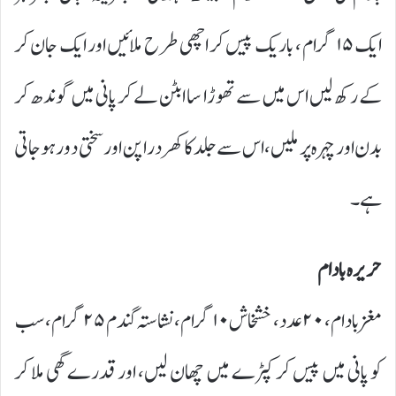
ایک ۱۵ گرام ، باریک پیس کر اچھی طرح ملائیں اور ایک جان کر
کے رکھ لیں اس میں سے تھوڑا سا ابٹن لے کر پانی میں گوندھ کر
بدن اور چہرہ پر ملیں، اس سے جلد کا کھردرا پن اور سختی دور ہوجاتی
ہے۔
حریرہ بادام
مغز بادام، ۲۰ عدد، خشخاش ۱۰گرام، نشاستہ گندم ۲۵ گرام، سب
کو پانی میں پیس کر کپڑے میں چھان لیں، اور قدرے گھی ملا کر