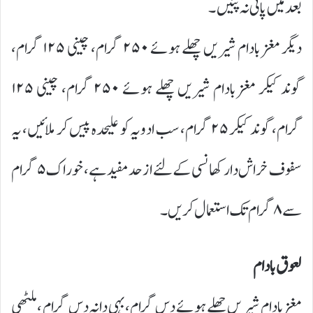
بعد میں پانی نہ پئیں۔
دیگر مغز بادام شیریں چھلے ہوئے ۲۵۰ گرام، چینی ۱۲۵ گرام،
گوند کیکر مغز بادام شیریں چھلے ہوئے ۲۵۰ گرام، چینی ۱۲۵
گرام، گوند کیکر ۲۵ گرام، سب ادویہ کو علیحدہ پیس کر ملائیں، یہ
سفوف خراش دار کھانسی کے لئے ازحد مفید ہے، خوراک ۵ گرام
سے ۸ گرام تک استعمال کریں۔
لعوق بادام
مغز بادام شیریں چھلے ہوئے دس گرام، بہی دانہ دس گرام ، ملٹھی