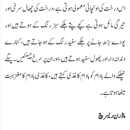
اس درخت کی اونچائی معمولی ہوتی ہے، درخت کی چھال سرخی اور
تیرگی مائل ہوتی ہے کچے پتے ہلکے سبز رنگ کے ہوتے ہیں اور
پودے بڑھ جانے پر ہلکے سفید رنگ کے ہوجاتے ہیں، کنارے
دندانہ دار اور پھول سفید ہوتے ہیں، اور ان پر سرخ چینٹیں ۔ پتلے
چھلکے والے بادام کو بادام کا غذی کہتے ہیں، کاغذی بادام کا مغز بہت
میٹھا ہوتا ہے۔
ماڈرن ریسرچ