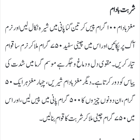
شربت بادام
مغز بادام ۱۰۰ گرام پیس کر تین گنا پانی میں شیرہ نکال لیں اور نرم
آگ پر پکائیں اور اس میں چینی سفید ۷۵۰ گرام ملا کر نرم سا قوام
تیار کریں۔مقوی دل و دماغ و جگر ہے موسم گرما میں شدت کی
پیاس کو دور کرتا ہے۔دیگر مغز بادام شیریں، چہار مغز ہر ایک ۵۰
گرام، ان دونوں چیزوں کا ۵۰۰ گرام پانی میں پیس لیں، اور اس
میں ۷۵۰ گرام چینی ملا کر شربت کا قوام بنالیں۔