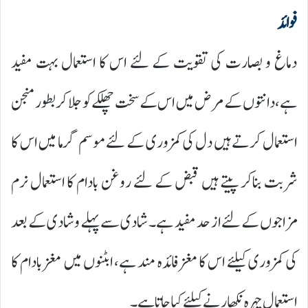
فوائد
دماغ و بصارت کی تقویت کے لئے اس کا استعمال بہت مفید
ہے،دانتوں کے مرض میں اس کے سخت چھلکے کو جلا کر بطور منجن
استعمال کرتے ہیں دل کی کمزوری کے لئے موسم گرما میں اس کا
شربت بناکر پیتے ہیں قبض کے لئے روغن بادام کا استعمال نرم
مزاجوں کے لئے از حد مفید ہے۔ شادی سے پہلے وشادی کے بعد
کی کمزوری کیلئے اس کا مغز فائدہ مند ہے، ابٹنوں میں مغز بادام کا
استعمال چہرہ نکھارنے کیلئے کیا جاتا ہے۔