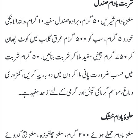
شربت بادام صندل
مغز بادام شیریں ۵۰ گرام، برادہ صندل سفید ۱۰ گرام، دانہ الائچی
خورد ۵ گرام، سب کو ۵۰۰ گرام عرق گلاب میں کوٹ چھان
کر ۷۵۰ گرام چینی سفید ملا کر شربت بنائیں، ۵۰ گرام شربت
میں حسب ضرورت پانی ملا کر دن میں دو بار پیا کریں، کمزوری
دماغ، موسم گرما کی تپش اور گرمی کے لئے از حد مفید ہے۔
حلوۂ بادام خشک
مغز بادام چھلے ہوئے ۲۰۰ گرام، مغز چلغوزہ ، مغز بیج کدوئے