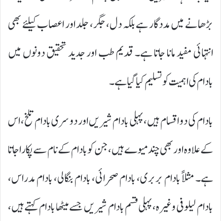
بڑھانے میں مددگار ہے بلکہ دل، جگر، جلد اور اعصاب کیلئے بھی
انتہائی مفید مانا جاتا ہے۔ قدیم طب اور جدید تحقیق دونوں میں
بادام کی اہمیت کو تسلیم کیا گیا ہے۔
بادام کی دو اقسام ہیں، پہلی بادام شیریں اور دوسری بادام تلخ، اس
کے علاوہ اور بھی چند میوے ہیں ، جن کو بادام کے نام سے پکاراجاتا
ہے۔ مثلاً بادام بربری، بادام صحرائی، بادام بنگالی، بادام مدراس،
بادام لیلوفی وغیرہ، پہلی قسم بادام شیریں جسے میٹھا بادام کہتے ہیں،