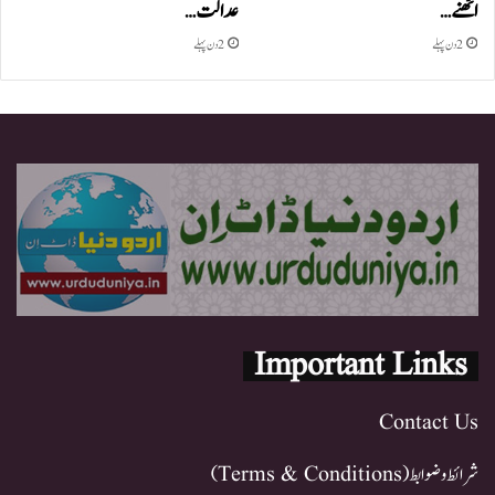
اٹھنے…
عدالت…
2 دن پہلے
2 دن پہلے
Important Links
Contact Us
شرائط و ضوابط (Terms & Conditions)