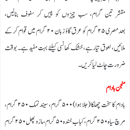
مقشر تین گرام، سب چیزوں کو پیس کر سفوف بنالیں،
بعدمصری ۲۵ گرام کو عرق گاؤ زبان ۲۰ گرام میں قوام کر کے
ملائیں، لعوق تیار ہے، خشک کھانسی کیلئے بہت مفید ہے۔ بوقت
ضرورت چاٹ لیا کریں۔
منجن بادام
بادام کا سخت چھلکا (جلا ہوا) ۵۰۰ گرام، سیند نمک ۲۵۰ گرام،
مرچ سیاہ ۲۵۰ گرام،کباب خندہ ۵۰ گرام، مازو پھل ۲۵۰ گرام