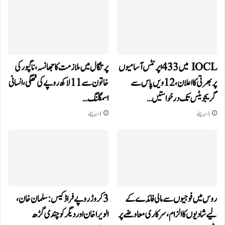
IOCL میں 433 اپرنٹس آسامیوں
پرتگال میں ملازمت کا جھانسہ،ناگپور کی
پر بھرتی کا اعلان، 12ویں پاس سے
خاتون سے 11 لاکھ روپے کی ٹھگی، انسانی
گریجویٹس تک درخواستیں…
اسمگلنگ…
1 دن پہلے
1 دن پہلے
روس میں فوجیوں سے مالی فائدے کے
3 کروڑ روپے فراڈ کیس: سلمان خان،
لیے شادیوں کا الزام، سرکاری معاوضے پر
الویرا خان اور دیگر کو چندی گڑھ