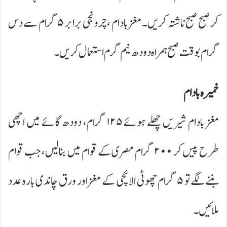
کر صبح صبح ناشتہ کریں۔ مغز بادام ، چرونجی برابر ۵ گرام سے دس
گرام بوقت صبح ہمراہ دودھ نیم گرم استعمال کریں۔
خمیرہ بادام
مغز بادام شیریں چھلے ہوئے ۱۲۵ گرام، دودھ گائے میں اچھی
طرح پیس کر ۲۰۰ گرام مصری کے قوام میں بنالیں، جب قوام
بننے لگے تو ۵ گرام چھوٹی الائچی کے مغز اور ورق چاندی بارہ عدد
ملائیں۔