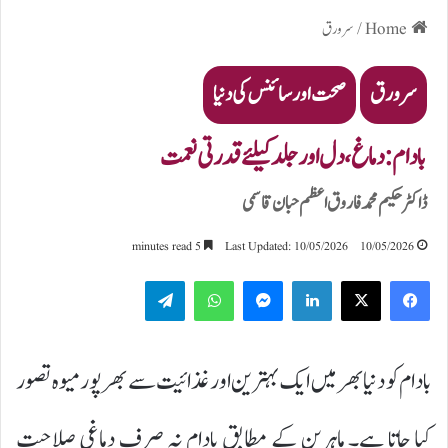
Home
/
سرورق
سرورق
صحت اور سائنس کی دنیا
بادام: دماغ، دل اور جلد کیلئے قدرتی نعمت
ڈاکٹر حکیم محمد فاروق اعظم حبان قاسمی
5 minutes read
Last Updated: 10/05/2026
10/05/2026
Telegram
WhatsApp
Messenger
LinkedIn
بادام کو دنیا بھر میں ایک بہترین اور غذائیت سے بھرپور میوہ تصور
کیا جاتا ہے۔ ماہرین کے مطابق بادام نہ صرف دماغی صلاحیت