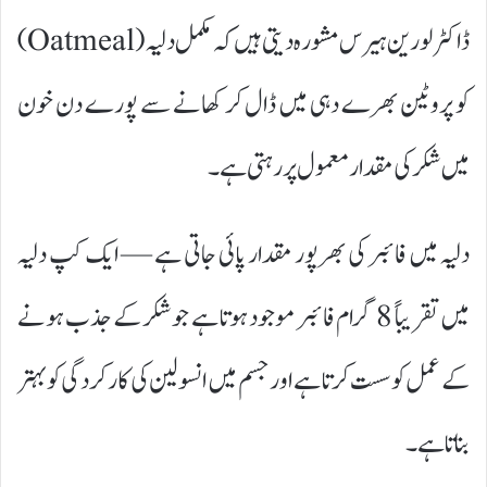
ڈاکٹر لورین ہیرس مشورہ دیتی ہیں کہ مکمل دلیہ (Oatmeal)
کو پروٹین بھرے دہی میں ڈال کر کھانے سے پورے دن خون
میں شکر کی مقدار معمول پر رہتی ہے۔
دلیہ میں فائبر کی بھرپور مقدار پائی جاتی ہے — ایک کپ دلیہ
میں تقریباً 8 گرام فائبر موجود ہوتا ہے جو شکر کے جذب ہونے
کے عمل کو سست کرتا ہے اور جسم میں انسولین کی کارکردگی کو بہتر
بناتا ہے۔