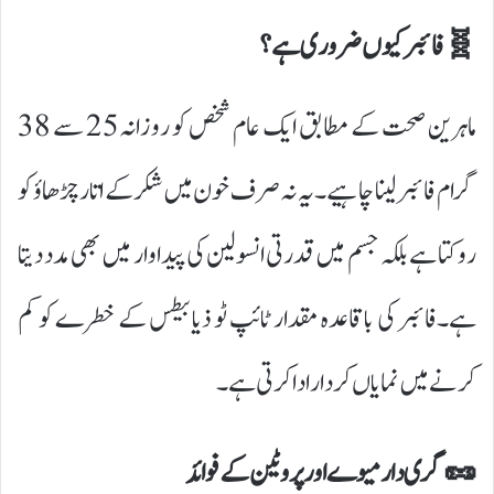
🧬 فائبر کیوں ضروری ہے؟
ماہرین صحت کے مطابق ایک عام شخص کو روزانہ 25 سے 38
گرام فائبر لینا چاہیے۔ یہ نہ صرف خون میں شکر کے اتار چڑھاؤ کو
روکتا ہے بلکہ جسم میں قدرتی انسولین کی پیداوار میں بھی مدد دیتا
ہے۔فائبر کی باقاعدہ مقدار ٹائپ ٹو ذیابیطس کے خطرے کو کم
کرنے میں نمایاں کردار ادا کرتی ہے۔
🥜 گری دار میوے اور پروٹین کے فوائد