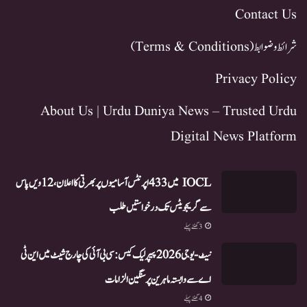
Contact Us
شرائط و ضوابط (Terms & Conditions)
Privacy Policy
About Us | Urdu Duniya News – Trusted Urdu
Digital News Platform
IOCL میں 433 اپرنٹس آسامیوں پر بھرتی کا اعلان، 12ویں پاس
سے گریجویٹس تک درخواستیں طلب
3 گھنٹے پہلے
نیٹ-یو جی 2026 پیپر لیک کیس: سی بی آئی کی چارج شیٹ میں این ٹی
اے سے وابستہ ماہرین پر سنگین الزامات
4 گھنٹے پہلے