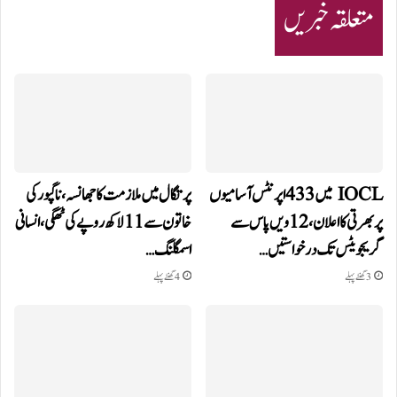
متعلقہ خبریں
IOCL میں 433 اپرنٹس آسامیوں
پرتگال میں ملازمت کا جھانسہ،ناگپور کی
پر بھرتی کا اعلان، 12ویں پاس سے
خاتون سے 11 لاکھ روپے کی ٹھگی، انسانی
گریجویٹس تک درخواستیں…
اسمگلنگ…
3 گھنٹے پہلے
4 گھنٹے پہلے