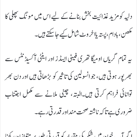
دلیہ کو مزید غذائیت بخش بنانے کے لیے اس میں مونگ پھلی کا
مکھن، بادام، پستہ یا اخروٹ شامل کیے جا سکتے ہیں۔
یہ تمام گریاں اومیگا تھری فیٹی ایسڈز اور اینٹی آکسیڈنٹس سے
بھرپور ہوتی ہیں، جو انسولین کی تاثیر کو بڑھاتی ہیں اور دن بھر
توانائی فراہم کرتی ہیں۔البتہ، چینی ملانے سے مکمل اجتناب
ضروری ہے تاکہ ناشتہ صحت مند اور قدرتی رہے۔
اگر آپ خون میں شکر کی مقدار کو قدرتی طور پر متوازن رکھنا