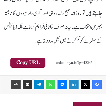
چاہتے ہیں تو روزانہ صبح دلیہ، دہی اور گری دار میووں کا ناشتہ
بہترین انتخاب ہے۔یہ نہ صرف توانائی فراہم کرتا ہے بلکہ ذیابیطس
کے خطرے کو کم کرنے میں بھی مدد دیتا ہے۔
Copy URL
Print
Share via Email
Telegram
WhatsApp
Messenger
LinkedIn