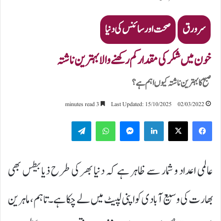
سرورق
صحت اور سائنس کی دنیا
خون میں شکر کی مقدار کم رکھنے والا بہترین ناشتہ
صبح کا بہترین ناشتہ کیوں اہم ہے؟
3 minutes read
Last Updated: 15/10/2025
02/03/2022
Telegram
WhatsApp
Messenger
LinkedIn
عالمی اعداد و شمار سے ظاہر ہے کہ دنیا بھر کی طرح ذیابیطس بھی
بھارت کی وسیع آبادی کو اپنی لپیٹ میں لے چکا ہے۔ تاہم، ماہرین