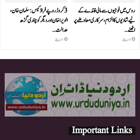
روس میں فوجیوں سے مالی فائدے کے
3 کروڑ روپے فراڈ کیس: سلمان خان،
لیے شادیوں کا الزام، سرکاری معاوضے پر
الویرا خان اور دیگر کو چندی گڑھ
اٹھنے…
عدالت…
1 دن پہلے
1 دن پہلے
Important Links