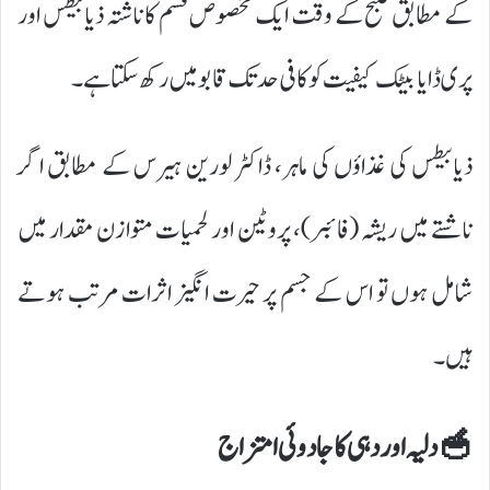
کے مطابق صبح کے وقت ایک مخصوص قسم کا ناشتہ ذیابیطس اور
پری ڈایابیٹک کیفیت کو کافی حد تک قابو میں رکھ سکتا ہے۔
ذیابیطس کی غذاؤں کی ماہر، ڈاکٹر لورین ہیرس کے مطابق اگر
ناشتے میں ریشہ (فائبر)، پروٹین اور لحمیات متوازن مقدار میں
شامل ہوں تو اس کے جسم پر حیرت انگیز اثرات مرتب ہوتے
ہیں۔
🥣 دلیہ اور دہی کا جادوئی امتزاج