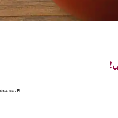
یں!
3 minutes read