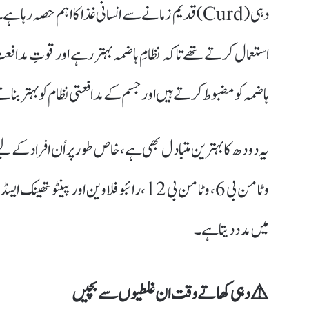
دہی (Curd) قدیم زمانے سے انسانی غذا کا اہم حصہ 
استعمال کرتے تھے تاکہ نظامِ ہاضمہ بہتر رہے اور قوتِ مدافع
ہاضمہ کو مضبوط کرتے ہیں اور جسم کے مدافعتی نظام کو بہتر بنات
یہ دودھ کا بہترین متبادل بھی ہے، خاص طور پر اُن افراد کے 
وٹامن بی 6، وٹامن بی 12، رائبوفلاوین ا
میں مدد دیتا ہے۔
⚠️ دہی کھاتے وقت ان غلطیوں سے بچیں