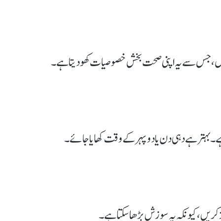
 ہیں، جس سے یہ اپنی صحت بخش خصوصیات کھو دیتا ہے۔
۔ بہتر ہے دہی دن یا دوپہر کے وقت کھایا جائے۔
کریں، کیونکہ یہ سوزش بڑھا سکتا ہے۔