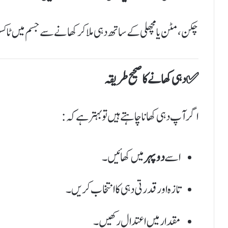
چکن، مٹن یا مچھلی کے ساتھ دہی ملا کر کھانے سے جسم میں ٹاکسن
✅ دہی کھانے کا صحیح طریقہ
اگر آپ دہی کھانا چاہتے ہیں تو بہتر ہے کہ:
اسے
دوپہر
میں کھائیں۔
تازہ اور قدرتی دہی کا انتخاب کریں۔
مقدار میں اعتدال رکھیں۔