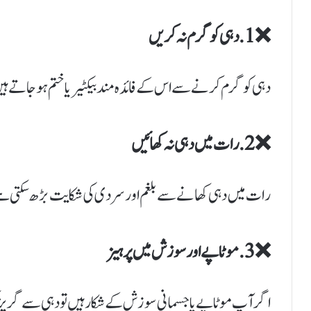
❌ 1. دہی کو گرم نہ کریں
دہی کو گرم کرنے سے اس کے فائدہ مند بیکٹیریا ختم ہو جاتے
❌ 2. رات میں دہی نہ کھائیں
رات میں دہی کھانے سے بلغم اور سردی کی شکایت بڑھ سکتی ہے
❌ 3. موٹاپے اور سوزش میں پرہیز
اگر آپ موٹاپے یا جسمانی سوزش کے شکار ہیں تو دہی سے گریز 