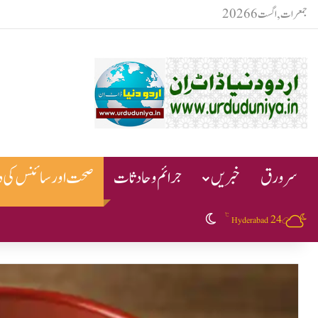
جمعرات, اگست 6 2026
سرورق
خبریں
جرائم و حادثات
صحت اور سائنس کی دن
℃
24
Switch skin
Hyderabad