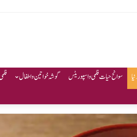
یا
سوانح حیات فلمی و اسپوریٹس
گوشہ خواتین و اطفال
فلمی 