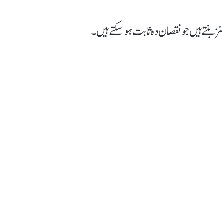
ز بنتے ہیں جو نقصان دہ ثابت ہو سکتے ہیں۔