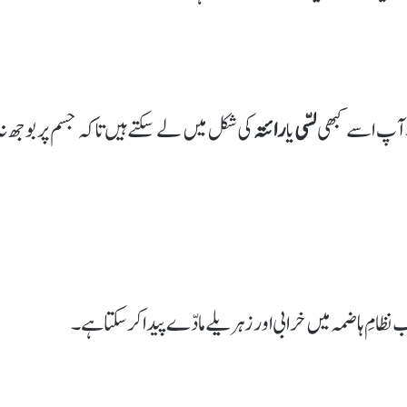
ے۔ آپ اسے کبھی
لسّی
یا
رائتہ
کی شکل میں لے سکتے ہیں تاکہ جسم پر بوجھ نہ
مِ ہاضمہ میں خرابی اور زہریلے مادّے پیدا کر سکتا ہے۔