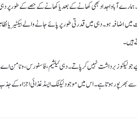
رہا ہے۔ ہمارے آبا و اجداد بھی کھانے کے بعد یا کھانے کے حصے کے طور پر دہی
ت میں اضافہ ہو۔ دہی میں قدرتی طور پر پائے جانے والے بیکٹیریا نظامِ
ے ہیں۔
لیے جو لیکٹوز برداشت نہیں کر پاتے۔ دہی کیلشیم، فاسفورس، وٹامن اے،
ور پینٹوتھینک ایسڈ سے بھرپور ہوتا ہے۔ اس میں موجود لیکٹک ایسڈ غذائی اجزاء کے جذ