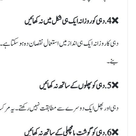
❌ 4. دہی کو روزانہ ایک ہی شکل میں نہ کھائیں
دہی کا روزانہ ایک ہی انداز میں استعمال نقصان دہ ہو سکتا ہ
بنے۔
❌ 5. دہی کو پھلوں کے ساتھ نہ کھائیں
دہی اور پھل ایک دوسرے سے مطابقت نہیں رکھتے۔ یہ مرکب نظا
❌ 6. دہی کو گوشت یا مچھلی کے ساتھ نہ کھائیں