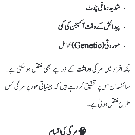
شدید دماغی چوٹ
پیدائش کے وقت آکسیجن کی کمی
موروثی (Genetic)
عوامل
کچھ افراد میں مرگی
وراثت
کے ذریعے بھی منتقل ہو سکتی ہے۔
سائنسدان اس پر تحقیق کر رہے ہیں کہ جینیاتی طور پر مرگی کس
طرح منتقل ہوتی ہے۔
🧠 مرگی کی اقسام