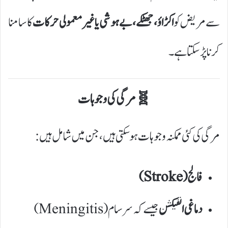
سے مریض کو
اکڑاؤ، جھٹکے، بے ہوشی یا غیر معمولی حرکات
کا سامنا
کرنا پڑ سکتا ہے۔
🧬 مرگی کی وجوہات
مرگی کی کئی ممکنہ وجوہات ہو سکتی ہیں، جن میں شامل ہیں:
فالج (Stroke)
دماغی انفیکشن
جیسے کہ سرسام (Meningitis)