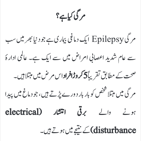
مرگی کیا ہے؟
مرگی Epilepsy ایک دماغی بیماری ہے جو دنیا بھر میں سب
سے عام شدید اعصابی امراض میں سے ایک ہے۔ عالمی ادارۂ
صحت کے مطابق تقریباً
5 کروڑ افراد
اس مرض میں مبتلا ہیں۔
مرگی میں مبتلا شخص کو بار بار دورے پڑتے ہیں، جو دماغ میں پیدا
ہونے والے
برقی انتشار (electrical
disturbance)
کے نتیجے میں ہوتے ہیں۔