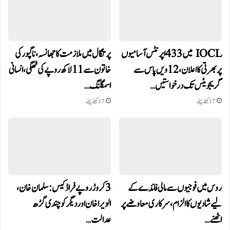
IOCL میں 433 اپرنٹس آسامیوں
پرتگال میں ملازمت کا جھانسہ،ناگپور کی
پر بھرتی کا اعلان، 12ویں پاس سے
خاتون سے 11 لاکھ روپے کی ٹھگی، انسانی
گریجویٹس تک درخواستیں…
اسمگلنگ…
17 گھنٹے پہلے
17 گھنٹے پہلے
روس میں فوجیوں سے مالی فائدے کے
3 کروڑ روپے فراڈ کیس: سلمان خان،
لیے شادیوں کا الزام، سرکاری معاوضے پر
الویرا خان اور دیگر کو چندی گڑھ
اٹھنے…
عدالت…