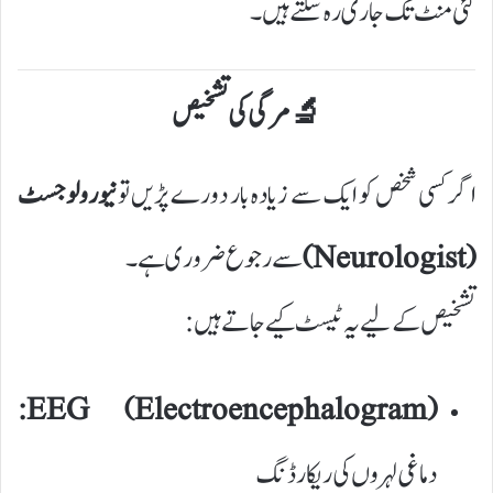
کئی منٹ تک جاری رہ سکتے ہیں۔
🔬 مرگی کی تشخیص
اگر کسی شخص کو ایک سے زیادہ بار دورے پڑیں تو
نیورولوجسٹ
(Neurologist)
سے رجوع ضروری ہے۔
تشخیص کے لیے یہ ٹیسٹ کیے جاتے ہیں:
EEG (Electroencephalogram):
دماغی لہروں کی ریکارڈنگ