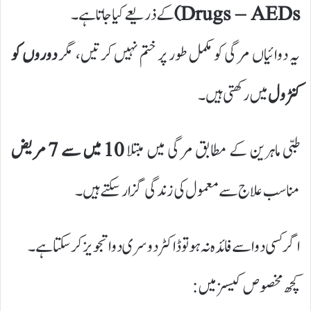
Drugs – AEDs)
کے ذریعے کیا جاتا ہے۔
یہ دوائیاں مرگی کو مکمل طور پر ختم نہیں کرتیں، مگر
دوروں کو
کنٹرول
میں رکھتی ہیں۔
طبی ماہرین کے مطابق مرگی میں مبتلا
10 میں سے 7 مریض
مناسب علاج سے معمول کی زندگی گزار سکتے ہیں۔
اگر کسی دوا سے فائدہ نہ ہو تو ڈاکٹر دوسری دوا تجویز کر سکتا ہے۔
کچھ مخصوص کیسز میں: