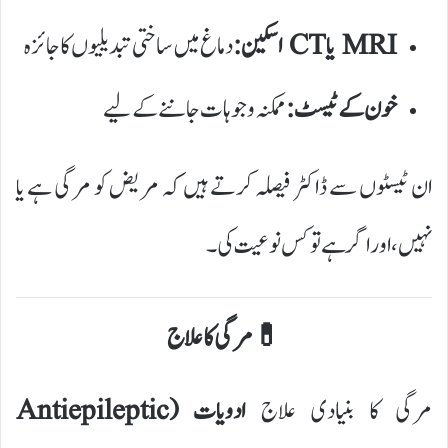
MRI یا CT اسکین:
دماغ میں ساختی تبدیلیوں کا جائزہ
خون کے ٹیسٹ:
ممکنہ وجوہات جاننے کے لیے
ان ٹیسٹوں سے ڈاکٹر فیصلہ کرتے ہیں کہ مریض کو مرگی ہے یا
نہیں، اور اگر ہے تو کس نوعیت کی۔
💊 مرگی کا علاج
مرگی کا بنیادی علاج
ادویات (Antiepileptic