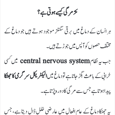
⚡ مرگی کیسے ہوتی ہے؟
ہر انسان کے دماغ میں برقی سگنلز موجود ہوتے ہیں جو دماغ کے
مختلف حصوں کو آپس میں جوڑتے ہیں۔
جب یہ نظام
central nervous system
میں کسی
خرابی کے باعث بگڑ جاتا ہے تو دماغ میں
الیکٹریکل سرگرمی کا جھٹکا
پیدا ہوتا ہے جس سے مرگی کا دورہ پڑتا ہے۔
یہ جھٹکا دماغ کے عام افعال میں عارضی خلل ڈال دیتا ہے، جس