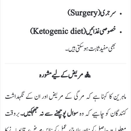
سرجری (Surgery)
خصوصی غذائیں (Ketogenic diet)
بھی مفید ثابت ہو سکتی ہیں۔
🧘 مریض کے لیے مشورہ
ماہرین کا کہنا ہے کہ مرگی کے مریض اور ان کے نگہداشت
کنندگان کو چاہیے کہ وہ
سوال پوچھنے سے نہ جھجکیں۔
بروقت
معلومات حاصل کرنا اور علاج پر عمل کرنا اس مرض پر قابو پانے کا