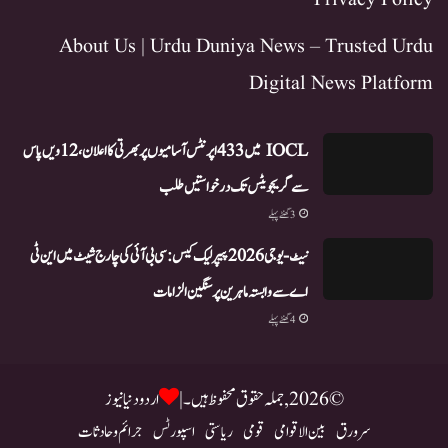
Privacy Policy
About Us | Urdu Duniya News – Trusted Urdu
Digital News Platform
IOCL میں 433 اپرنٹس آسامیوں پر بھرتی کا اعلان، 12ویں پاس
سے گریجویٹس تک درخواستیں طلب
3 گھنٹے پہلے
نیٹ-یو جی 2026 پیپر لیک کیس: سی بی آئی کی چارج شیٹ میں این ٹی
اے سے وابستہ ماہرین پر سنگین الزامات
4 گھنٹے پہلے
© 2026, جملہ حقوق محفوظ ہیں۔ |
اردو دنیا نیوز
سرورق
بین الاقوامی
قومی
ریاستی
اسپورٹس
جرائم و حادثات