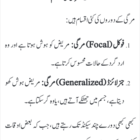
مرگی کے دوروں کی کئی اقسام ہیں:
فوکل (Focal) مرگی:
مریض کو ہوش ہوتا ہے اور وہ
اردگرد کے حالات محسوس کرتا ہے۔
جنرلائزڈ (Generalized) مرگی:
مریض ہوش کھو
دیتا ہے، جسم میں جھٹکے آتے ہیں، یا وہ گر سکتا ہے۔
کبھی کبھی دورے چند سیکنڈ تک رہتے ہیں، جب کہ بعض اوقات