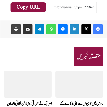
Copy URL
Print
Share via Email
Telegram
WhatsApp
Messenger
LinkedIn
متعلقہ خبریں
روس میں فوجیوں سے مالی فائدے کے
امریکہ نے عراقی ایئرلائن فلائی بغداد پر