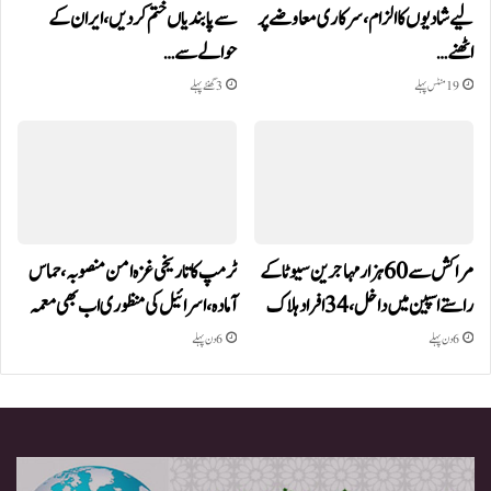
لیے شادیوں کا الزام، سرکاری معاوضے پر
سے پابندیاں ختم کر دیں،ایران کے
اٹھنے…
حوالے سے…
19 منٹس پہلے
3 گھنٹے پہلے
مراکش سے 60 ہزار مہاجرین سیوٹا کے
ٹرمپ کا تاریخی غزہ امن منصوبہ، حماس
راستے اسپین میں داخل، 34 افراد ہلاک
آمادہ، اسرائیل کی منظوری اب بھی معمہ
6 دن پہلے
6 دن پہلے