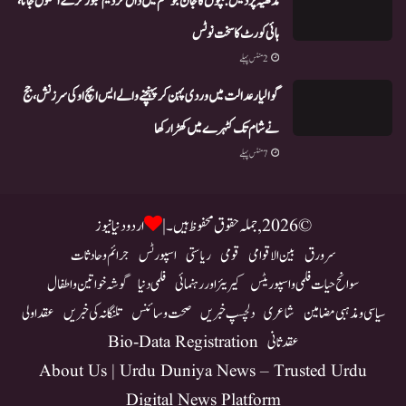
مدھیہ پردیش: بچوں کا جان جوکھم میں ڈال کر ڈیم عبور کر کے اسکول جانا،
ہائی کورٹ کا سخت نوٹس
2 منٹس پہلے
گوالیار عدالت میں وردی پہن کر پہنچنے والے ایس ایچ او کی سرزنش، جج
نے شام تک کٹہرے میں کھڑا رکھا
7 منٹس پہلے
© 2026, جملہ حقوق محفوظ ہیں۔ |
اردو دنیا نیوز
سرورق
بین الاقوامی
قومی
ریاستی
اسپورٹس
جرائم و حادثات
سوانح حیات فلمی و اسپوریٹس
کیریئر اور رہنمائی
فلمی دنیا
گوشہ خواتین و اطفال
سیاسی و مذہبی مضامین
شاعری
دلچسپ خبریں
صحت و سائنس
تلنگانہ کی خبریں
عقد اولی
عقد ثانی
Bio-Data Registration
About Us | Urdu Duniya News – Trusted Urdu
Digital News Platform