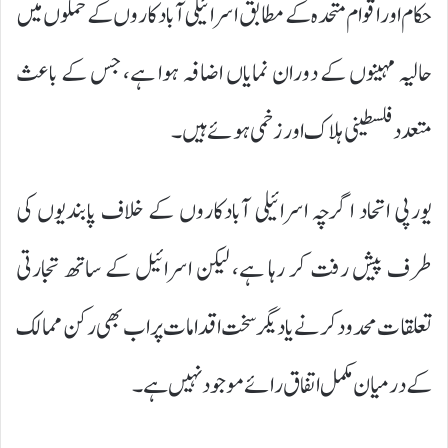
حکام اور اقوام متحدہ کے مطابق اسرائیلی آبادکاروں کے حملوں میں
حالیہ مہینوں کے دوران نمایاں اضافہ ہوا ہے، جس کے باعث
متعدد فلسطینی ہلاک اور زخمی ہوئے ہیں۔
یورپی اتحاد اگرچہ اسرائیلی آبادکاروں کے خلاف پابندیوں کی
طرف پیش رفت کر رہا ہے، لیکن اسرائیل کے ساتھ تجارتی
تعلقات محدود کرنے یا دیگر سخت اقدامات پر اب بھی رکن ممالک
کے درمیان مکمل اتفاق رائے موجود نہیں ہے۔