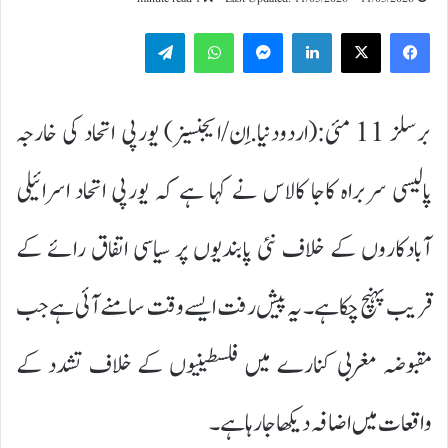
Telegram
WhatsApp
Messenger
LinkedIn
برسلز 11 مئی:(اردودنیا.اِن/ایجنسیز) یورپی اتحاد کی خارجہ
پالیسی سربراہ کاجا کالاس نے کہا ہے کہ یورپی اتحاد اسرائیلی
آبادکاروں کے خلاف نئی پابندیوں پر سیاسی اتفاق رائے کے
قریب پہنچ چکا ہے۔ یہ پیش رفت ایسے وقت سامنے آئی ہے جب
مقبوضہ مغربی کنارے میں فلسطینیوں کے خلاف تشدد کے
واقعات میں اضافہ دیکھا جا رہا ہے۔