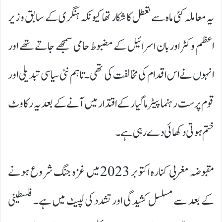
یہ معاملہ کئی ماہ سے تعطل کا شکار تھا کیونکہ ہنگری کے سابق وزیر
اعظم وکٹر اوربان اسرائیل کے مضبوط حامی سمجھے جاتے تھے اور
انہوں نے اس اقدام کی مخالفت کی تھی۔ تاہم نئی سیاسی تبدیلی اور
قوم پرست رہنما پیٹر ماگیار کے اقتدار میں آنے کے بعد یہ رکاوٹ
ختم ہوتی دکھائی دے رہی ہے۔
مقبوضہ مغربی کنارہ اکتوبر 2023 میں غزہ جنگ شروع ہونے
کے بعد سے مسلسل کشیدگی اور تشدد کی لپیٹ میں ہے۔ فلسطینی