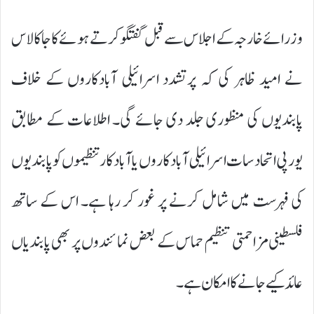
وزرائے خارجہ کے اجلاس سے قبل گفتگو کرتے ہوئے کاجا کالاس
نے امید ظاہر کی کہ پرتشدد اسرائیلی آبادکاروں کے خلاف
پابندیوں کی منظوری جلد دی جائے گی۔ اطلاعات کے مطابق
یورپی اتحاد سات اسرائیلی آبادکاروں یا آبادکار تنظیموں کو پابندیوں
کی فہرست میں شامل کرنے پر غور کر رہا ہے۔ اس کے ساتھ
فلسطینی مزاحمتی تنظیم حماس کے بعض نمائندوں پر بھی پابندیاں
عائد کیے جانے کا امکان ہے۔