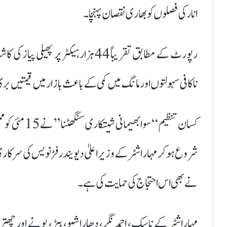
انار کی فصلوں کو بھاری نقصان پہنچا۔
رپورٹ کے مطابق تقریباً 44 ہزار ہیکٹ
ناکافی سہولتوں اور مانگ میں کمی کے باعث بازار میں قیمتیں ب
کسان تنظیم “
شروع ہو کر مہاراشٹر کے وزیر اعلیٰ دیویندر فڑنویس کی سرکار
نے بھی اس احتجاج کی حمایت کی ہے۔
مہاراشٹر کے ناسک، احمد نگر، دھاراشیو، بیڑ، پونے اور چھتر