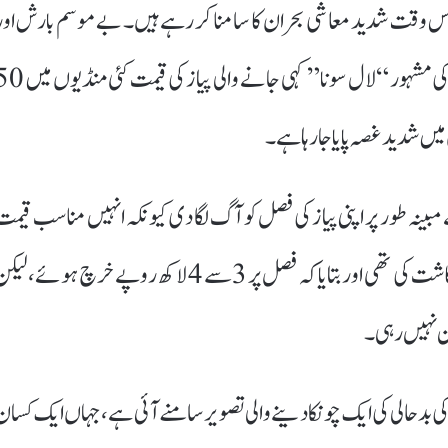
کسان اس وقت شدید معاشی بحران کا سامنا کر رہے ہیں۔ بے موسم بارش اور
ژالہ باری نے جہاں کھڑی فصلوں کو تباہ کر دیا، وہیں ریاست کی مشہور “لال سونا” کہی جانے والی پیاز ک
ں شدید غصہ پایا جا رہا ہے۔
ینہ طور پر اپنی پیاز کی فصل کو آگ لگا دی کیونکہ انہیں مناسب قیمت
نہیں مل رہی تھی۔ انہوں نے تقریباً چار ایکڑ زمین پر پیاز کی کاشت کی تھی اور بتایا کہ فصل پر 3 سے 4 لاکھ روپے خرچ ہوئے، ل
 نہیں رہی۔
 بدحالی کی ایک چونکا دینے والی تصویر سامنے آئی ہے، جہاں ایک کسان