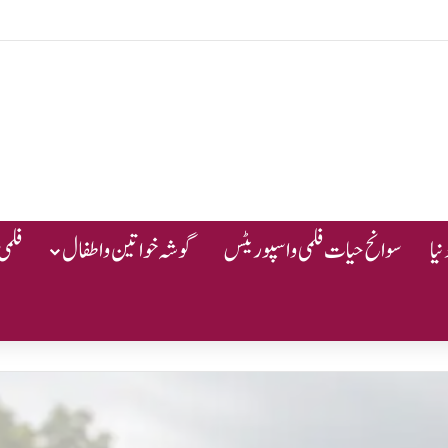
یا
سوانح حیات فلمی و اسپوریٹس
گوشہ خواتین و اطفال
فلمی 