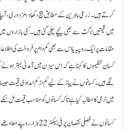
کرتے ہیں۔ زرعی ماہرین کے مطابق بیج، کھاد، مزدوری، آبپ
مقامات پر ایک روپیہ یا اس سے بھی کم دام پر فروخت کی اطلا
کسان تنظیموں کا کہنا ہے کہ اس سیزن میں آمدنی بہتر ہونے ک
لگے ہیں۔ کسانوں نے پیاز کے لیے کم از کم امدادی قیمت جیسا
میں نرمی کا مطالبہ کیا ہے تاکہ کسانوں کو مناسب قیمت مل سکے
کسانوں نے فصلی نقصان پر فی 