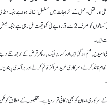
اشی اور نقل و حمل کے اخراجات میں مسلسل اضافہ ہوا ہے جبکہ منڈی
میں قیمتیں لاگت سے بھی نیچے چلی گئی ہیں۔ کئی بازاروں میں کسانوں کو صرف 2 سے 5 روپے فی کلو قیمت مل رہی ہے جبکہ ب
عات ہیں۔
ی امیدیں ختم ہو گئی ہیں اور کسان ایک بار پھر قرض کے بوجھ تلے دبنے
 نظام نافذ کرنے، سرکاری خرید مراکز قائم کرنے اور برآمدی پابندیوں
۔
ہیکٹر 22 ہزار روپے معاوضے کے سرکاری اعلان کو بھی ناکافی قرار دیا ہے۔ تنظیموں کے مطابق کونک