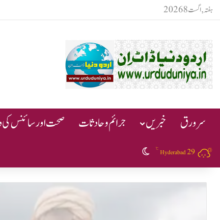
ہفتہ, اگست 8 2026
سرورق
خبریں
جرائم و حادثات
صحت اور سائنس کی دن
℃
29
Switch skin
Hyderabad