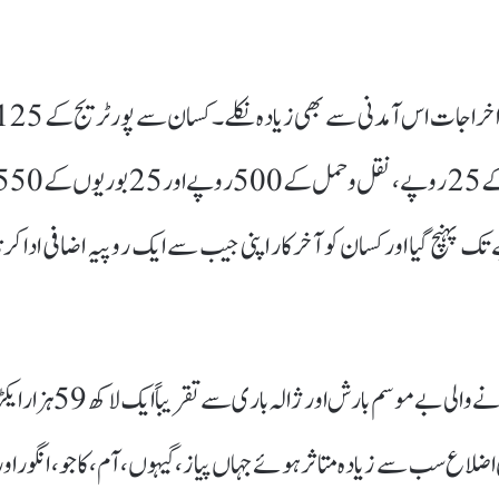
دوسری جانب منڈی تک پیاز پہنچانے اور فروخت کے مختلف اخراجات اس آمدنی سے بھی زیادہ نکلے۔ کسان سے 
روپے، تولائی کے 38 روپے، بھرائی کے 25 روپے، صفائی کے 25 روپے، نقل و حمل کے 500 روپے اور 25 
 کیے گئے۔ اس طرح کل خرچ 1,263 روپے تک پہنچ گیا اور کسان کو آخرکار اپنی جیب سے ایک روپیہ اضافی ادا کرن
مارچ اور اپریل کے دوران مہاراشٹر کے مختلف علاقوں میں ہونے والی بے موسم بارش اور ژالہ باری سے تقریباً ایک لاکھ
 اضلاع سب سے زیادہ متاثر ہوئے جہاں پیاز، گیہوں، آم، کاجو، انگور اور