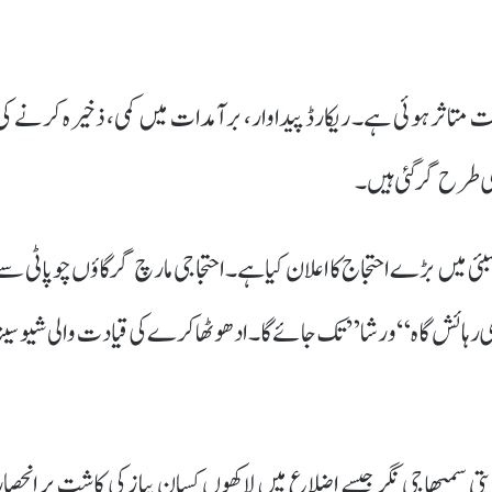
ر پر پھیلی پیاز کی کاشت متاثر ہوئی ہے۔ ریکارڈ پیداوار، برآمدات میں کمی، ذخیرہ کرنے ک
ری طرح گر گئی ہیں۔
سوابھیمانی شیتکاری سنگھٹنا” نے 15 مئی کو ممبئی میں بڑے احتجاج کا اعلان کیا ہے۔ احتجاجی مارچ گرگاؤں چوپاٹی س
ی رہائش گاہ “ورشا” تک جائے گا۔ ادھو ٹھاکرے کی قیادت والی شیو سینا
پتی سمبھاجی نگر جیسے اضلاع میں لاکھوں کسان پیاز کی کاشت پر انحصار