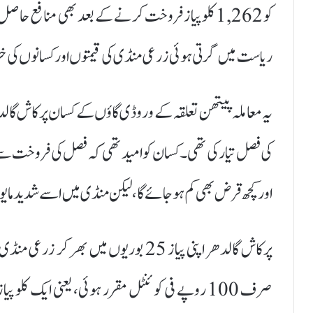
کو 1,262 کلو پیاز فروخت کرنے کے بعد بھی منافع ح
ریاست میں گرتی ہوئی زرعی منڈی کی قیمتوں اور کسانوں کی
یہ معاملہ پیتھن تعلقہ کے وروڈی گاؤں کے کسان پرکاش گالدھ
کی فصل تیار کی تھی۔ کسان کو امید تھی کہ فصل کی فروخت سے
اور کچھ قرض بھی کم ہو جائے گا، لیکن منڈی میں اسے شدید مایوسی 
صرف 100 روپے فی کوئنٹل مقرر ہوئی، یعنی ایک