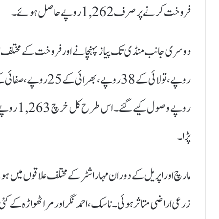
فروخت کرنے پر صرف 1,262 روپے حاصل ہوئے۔
روپے وصول
پڑا۔
زرعی اراضی متاثر ہوئی۔ ناسک، احمد نگر اور مراٹھواڑہ کے کئی