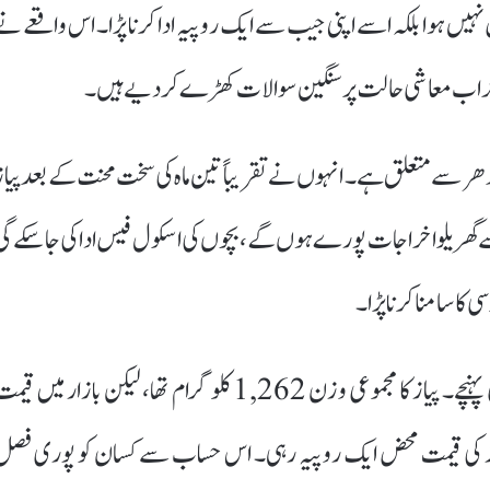
اصل نہیں ہوا بلکہ اسے اپنی جیب سے ایک روپیہ ادا کرنا پڑا۔ اس واقعے نے
 خراب معاشی حالت پر سنگین سوالات کھڑے کر دیے ہیں۔
ر سے متعلق ہے۔ انہوں نے تقریباً تین ماہ کی سخت محنت کے بعد پیاز
 گھریلو اخراجات پورے ہوں گے، بچوں کی اسکول فیس ادا کی جا سکے گی
کا سامنا کرنا پڑا۔
پرکاش گالدھر اپنی پیاز 25 بوریوں میں بھر کر زرعی منڈی پہنچے۔ پیاز کا مجموعی وزن 1,262 کلوگرام تھا، لیکن بازار میں ق
 کلو پیاز کی قیمت محض ایک روپیہ رہی۔ اس حساب سے کسان کو پوری فصل