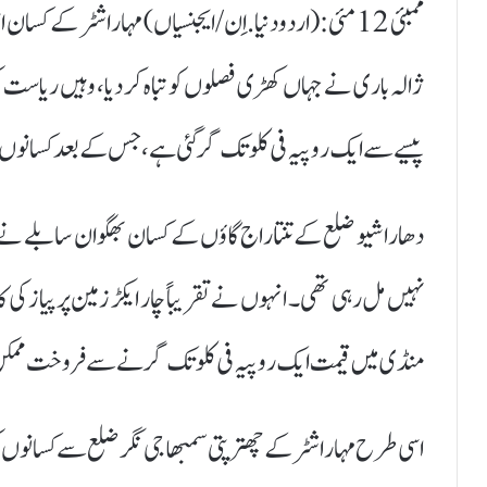
ممبئی 12 مئی:(اردودنیا.اِن/ایجنسیاں) مہاراشٹر کے 
پیسے سے ایک روپیہ فی کلو تک گر گئی ہے، جس کے بعد کسانوں می
دھاراشیو ضلع کے تنتاراج گاؤں کے کسان بھگوان سابلے نے مب
منڈی میں قیمت ایک روپیہ فی کلو تک گرنے سے فروخت ممکن
اسی طرح مہاراشٹر کے چھترپتی سمبھاجی نگر ضلع سے کسانوں کی