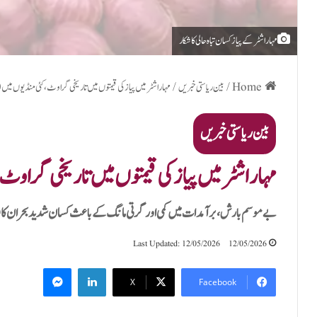
مہاراشٹر کے پیاز کسان تباہ حالی کا شکار
Home
/
بین ریاستی خبریں
/
مہاراشٹر میں پیاز کی قیمتوں میں تاریخی گراوٹ،کئی منڈیوں میں 50 پیسے فی کلو فروخت
بین ریاستی خبریں
مہاراشٹر میں پیاز کی قیمتوں میں تاریخی گراوٹ،کئی منڈیوں میں
بے موسم بارش، برآمدات میں کمی اور گرتی مانگ کے باعث کسان شدید بحران کا ش
Last Updated: 12/05/2026
12/05/2026
Messenger
LinkedIn
X
Facebook