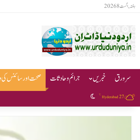
ہفتہ, اگست 8 2026
سرورق
خبریں
جرائم و حادثات
صحت اور سائنس کی دن
℃
27
Switch skin
Hyderabad