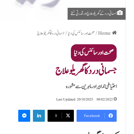
جسمانی درد کے گھریلو علاج اور قدرتی نسخے
Home
/
صحت اور سائنس کی دنیا
/
جسمانی درد کا گھریلو علاج
صحت اور سائنس کی دنیا
جسمانی درد کا گھریلو علاج
احتیاطی تدابیر اور ماہرین سے مشورہ
Last Updated: 20/10/2025
08/02/2022
Messenger
LinkedIn
X
Facebook