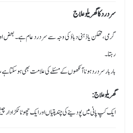
سر درد کا گھریلو علاج
گرمی، تھکن یا ذہنی دباؤ کی وجہ سے سر درد عام ہے۔ بعض او
رہتا۔
بار بار سردرد ہونا آنکھوں کے مسئلے کی علامت بھی ہوسکتا ہے،
گھریلو علاج:
ایک کپ پانی میں پودینے کی چند پتیاں اور ایک چھوٹا ٹکڑا دارچین