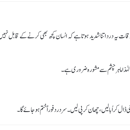
قات یہ درد اتنا شدید ہوتا ہے کہ انسان کچھ بھی کرنے کے قابل نہیں
 لہٰذا ماہر چشم سے مشورہ ضروری ہے۔
ی ڈال کر اُبالیں، چھان کر پی لیں۔ سر درد فوراً ختم ہوجائے گا۔