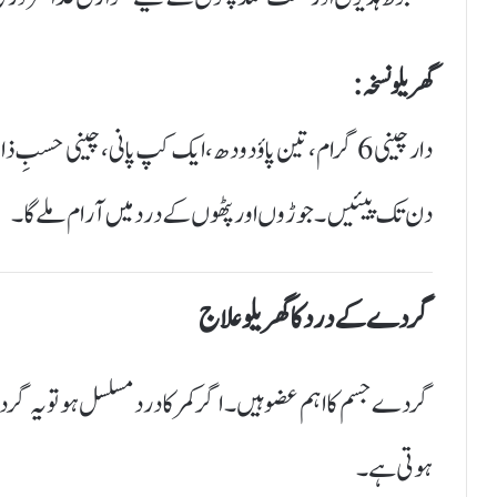
گھریلو نسخہ:
دن تک پیئیں۔ جوڑوں اور پٹھوں کے درد میں آرام ملے گا۔
گردے کے درد کا گھریلو علاج
گردے جسم کا اہم عضو ہیں۔ اگر کمر کا درد مسلسل ہو تو یہ 
ہوتی ہے۔