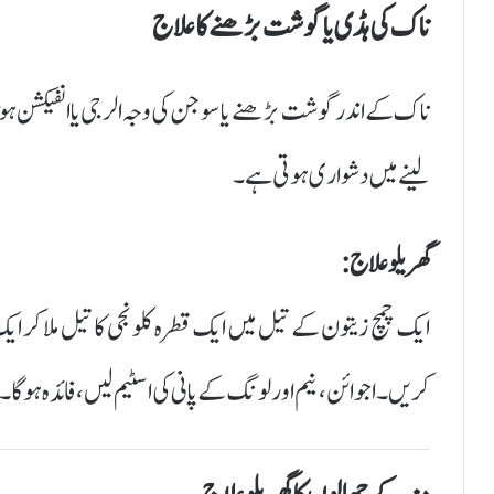
ناک کی ہڈی یا گوشت بڑھنے کا علاج
ناک کے اندر گوشت بڑھنے یا سوجن کی وجہ الرجی یا انفیکشن ہ
لینے میں دشواری ہوتی ہے۔
گھریلو علاج:
ایک چمچ زیتون کے تیل میں ایک قطرہ کلونجی کا تیل ملا کر ای
کریں۔ اجوائن، نیم اور لونگ کے پانی کی اسٹیم لیں، فائدہ ہوگا۔