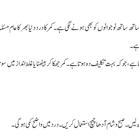
ساتھ نوجوانوں کو بھی ہونے لگی ہے۔ کمر کا درد دنیا بھر کا عام مسئلہ
 ہے۔
ے، جو کہ بہت تکلیف دہ ہوتا ہے۔ کمر جھکا کر بیٹھنا یا غلط انداز میں سونا
 لیں۔ صبح و شام آدھا چمچ استعمال کریں۔ درد میں واضح کمی ہوگی۔