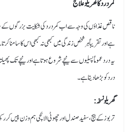
کمر درد کا گھریلو علاج
ناقص غذاؤں کی وجہ سے اب کمر درد کی شکایت بزرگوں کے ساتھ 
ہے اور تقریباً ہر شخص زندگی میں کبھی نہ کبھی اس کا سامنا کرتا
یہ درد عموماً پسلیوں سے نیچے شروع ہوتا ہے اور نیچے تک پھیلتا ہ
درد کو بڑھا دیتا ہے۔
گھریلو نسخہ:
تربوز کے بیج، سفید صندل اور چھوٹی الائچی ہم وزن پیس کر رکھ