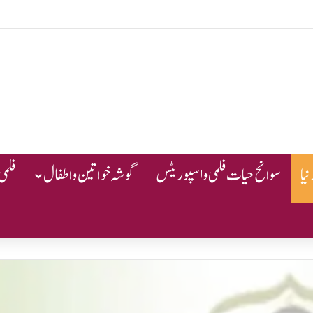
یا
سوانح حیات فلمی و اسپوریٹس
گوشہ خواتین و اطفال
فلمی 