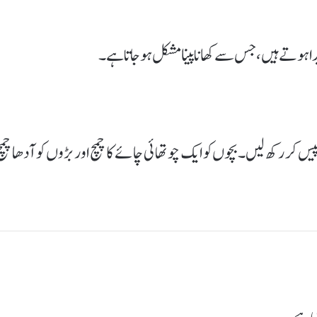
دا ہوتے ہیں، جس سے کھانا پینا مشکل ہوجاتا ہے۔
رام، تباشیر ۵۰ گرام اور چھوٹی الائچی ۱۰ گرام پیس کر رکھ لیں۔ بچوں کو ایک چوتھائی چائے کا چمچ اور بڑوں کو آدھا چم
ی ہے۔