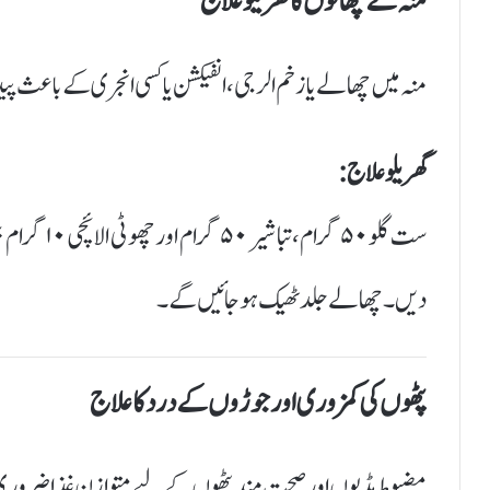
منہ کے چھالوں کا گھریلو علاج
منہ میں چھالے یا زخم الرجی، انفیکشن یا کسی انجری کے باعث پی
گھریلو علاج:
ست گلو ۵۰ گ
دیں۔ چھالے جلد ٹھیک ہوجائیں گے۔
پٹھوں کی کمزوری اور جوڑوں کے درد کا علاج
مضبوط ہڈیوں اور صحت مند پٹھوں کے لیے متوازن غذا ضرور