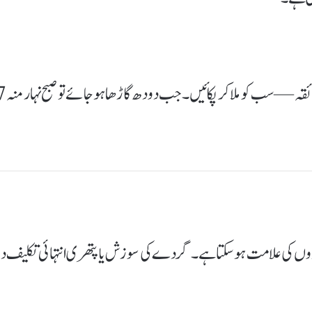
دارچینی 6 گرام، تین پاؤ دودھ، ایک کپ پانی، چینی حسبِ ذائقہ — سب کو ملا ک
گردوں کی علامت ہوسکتا ہے۔ گردے کی سوزش یا پتھری انتہائی تکلیف دہ