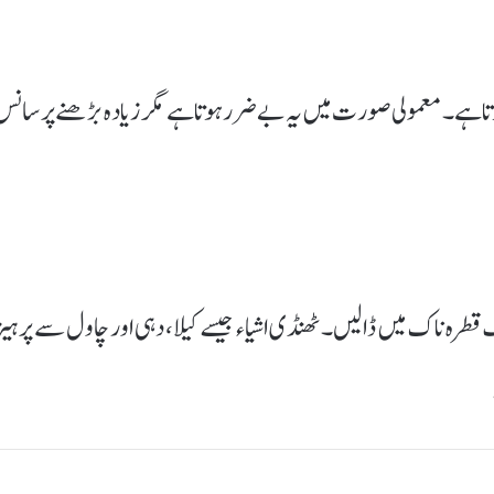
وتا ہے۔ معمولی صورت میں یہ بے ضرر ہوتا ہے مگر زیادہ بڑھنے پر سانس
ک قطرہ ناک میں ڈالیں۔ ٹھنڈی اشیاء جیسے کیلا، دہی اور چاول سے پرہیز